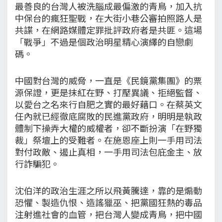
最善良的台灣人被洗腦成最偏激的青鳥，加入抗
中保台的瘋狂聖戰，在大街小巷公審拍照路人是
共諜，在網路媒體定罪批評政府者是共匪。這場
「戰爭」不過是個政治明星精心演繹的自戀劇
碼。
中國對台灣的威脅，一直是《民鏡黨集團》的票
源保證，更是抹紅在野、打壓異議、拒絕監督、
以愛台之名來行自肥之實的最好藉口。在蔡英文
任內就已經徹底腐敗的民進黨政府，明明是執政
體制下操弄大權的威權者，卻不斷扮演「在野獨
裁」祭壇上的受難者。在施恩座上則一手用司法
對付政敵、遏止真相，一手用司法包庇金主、放
行詐騙犯。
沈伯洋的政治生涯之所以飛黃騰達，靠的是煽動
恐懼、製造仇恨、造謠獵巫、把黨國狂熱的毒品
注射進社會的血管，把台灣人變成青鳥，把中國