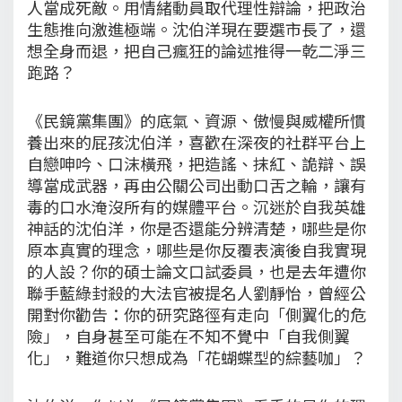
人當成死敵。用情緒動員取代理性辯論，把政治
生態推向激進極端。沈伯洋現在要選市長了，還
想全身而退，把自己瘋狂的論述推得一乾二淨三
跑路？
《民鏡黨集團》的底氣、資源、傲慢與威權所慣
養出來的屁孩沈伯洋，喜歡在深夜的社群平台上
自戀呻吟、口沫橫飛，把造謠、抹紅、詭辯、誤
導當成武器，再由公關公司出動口舌之輪，讓有
毒的口水淹沒所有的媒體平台。沉迷於自我英雄
神話的沈伯洋，你是否還能分辨清楚，哪些是你
原本真實的理念，哪些是你反覆表演後自我實現
的人設？你的碩士論文口試委員，也是去年遭你
聯手藍綠封殺的大法官被提名人劉靜怡，曾經公
開對你勸告：你的研究路徑有走向「側翼化的危
險」，自身甚至可能在不知不覺中「自我側翼
化」，難道你只想成為「花蝴蝶型的綜藝咖」？