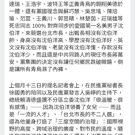
達瑞、王浩宇、波特王等正義青鳥的翺翔美德於
一體，還有黨國理念與蘇巧慧、吳思瑤、陳培
瑜、范雲、王義川、郭昱晴、林楚茵、莊瑞雄等
死忠同志 100% 對齊同步的愛國第一名美男子沈
伯洋，來競選台北市長，出戰長相沒有沈伯洋
帥、身高沒有沈伯洋高、學歷沒有沈伯洋好、英
文沒有沈伯洋強、老鼠沒有沈伯洋懂、存款沒有
沈伯洋少，而且還是中共同路人的現任市長蔣萬
安。黨集團的決定沒有讓任何鄉民跌破眼鏡，倒
是讓所有青鳥濕了內褲。
上個月十三日的提名記者會上，在民進黨秘書長
徐國勇的陪同以及民進黨發言人吳崢的主持下，
總統賴清德盛讚不分區立委沈伯洋「很溫暖、很
有感情」── 因為沈伯洋領養了女兒 ── 而且
是「一流的人才」、「台北市長的不二人選」，
還為他量身打造了「三度空間的治理」：國際視
野的高度、跨域治理的廣度、對市民的溫度。隨