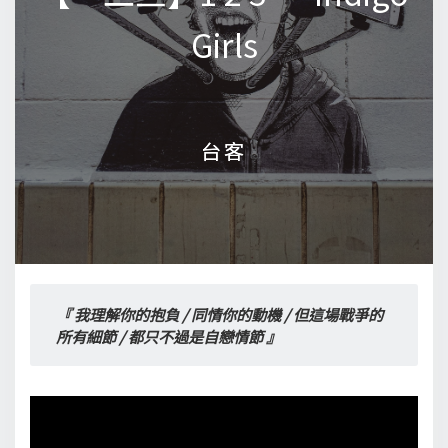
Girls
Girls
台客
台客
『 我理解你的抱負 / 同情你的動機 / 但這場戰爭的
所有細節 / 都只不過是自戀情節 』