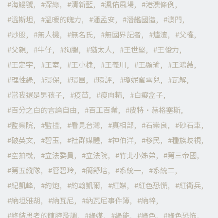
海鯤號
深綠
清新藍
渢佑風場
港澳條例
溫斯坦
溫暖的魄力
潘孟安
潛艦國造
澳門
炒股
無人機
無名氏
無國界記者
爐渣
父權
父親
牛仔
狗腿
猶太人
王世堅
王俊力
王定宇
王室
王小棣
王義川
王顯瑜
王鴻薇
理性綠
環保
環團
環評
瓊妮蜜雪兒
瓦解
當我還是男孩子
疫苗
瘦肉精
白癡盒子
百分之白的言論自由
百工百業
皮特·赫格塞斯
監察院
監控
看見台灣
真相部
石崇良
砂石車
破英文
碧玉
社群媒體
神伯洋
移民
種族歧視
空拍機
立法委員
立法院
竹北小姊弟
第三帝國
第五縱隊
管碧玲
簡舒培
系統一
系統二
紀凱峰
約炮
約翰凱爾
紅媒
紅色恐慌
紅衛兵
納坦雅胡
納瓦尼
納瓦尼事件簿
納粹
終結思考的陳腔濫調
綠媒
綠能
綠色
綠色恐怖