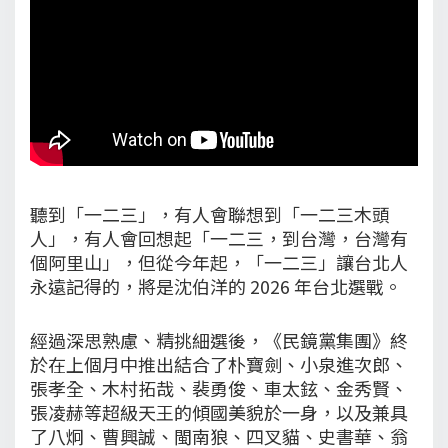
聽到「一二三」，有人會聯想到「一二三木頭
人」，有人會回想起「一二三，到台灣，台灣有
個阿里山」，但從今年起，「一二三」讓台北人
永遠記得的，將是沈伯洋的 2026 年台北選戰。
經過深思熟慮、精挑細選後，《民鏡黨集團》終
於在上個月中推出結合了朴寶劍、小泉進次郎、
張孝全、木村拓哉、裴勇俊、車太鉉、金秀賢、
張凌赫等超級天王的傾國美貌於一身，以及兼具
了八炯、曹興誠、閩南狼、四叉貓、史書華、翁