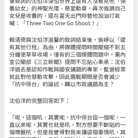
後致詞的沈伯洋深怕世界上還有人沒看見他「領
養幼女」的神聖光環、慈愛勳章，再次強調自己
女兒是收養的，還在當天出門時替他加油打氣
喊：「Three Two One Go Shoot！」
賴清德與沈伯洋溫馨的致詞結束後，吳崢以「還
有其他行程」為由，將媒體提問時間壓縮不到五
分鐘便草草收場。僅有的三個媒體問題中，黨內
宣公關部《三立新聞》提問不忘貼心奉承：沈伯
洋過去是認知作戰與國安議題的專家，藍營經常
就此對他發動攻擊，因此選戰期間是否會減少
「抗中保台」的論述，轉以市政議題為主？
沈伯洋的完整回答如下：
「呃，這個吼，其實呢，抗中保台這一個呢，一
直以來呢，其實也就是吼，對方想要不斷貼的一
個標籤吼，但是我覺得對我來講這個事情吼，其