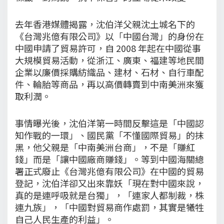
去年香港媒體揭露，沈伯洋父親沈土城名下的
《台灣兆億有限公司》以「中國台灣」的身份在
中國申請了貿易許可，自 2008 年起在中國從事
大規模貿易活動，從浙江、廣東、福建等地民間
企業以廉價採購紡織品、建材、石材、自行車配
件、輪胎等商品，再以高價轉賣到中南美洲來獲
取利潤。
事情曝光後，沈伯洋第一時間反擊這是「中國認
知作戰的一環」、國民黨「不懂國際貿易」的抹
黑，他父親是「中南美洲台商」，不是「賺紅
錢」而是「讓中國廠商賺錢」。等到中國海關總
署正式廢止《台灣兆億有限公司》在中國的貿易
登記，沈伯洋卻又出來靠妖「現在對中國來說，
真的是連呼吸就是台獨」，「連家人都制裁，株
連九族」，「中國對貿易商作處罰，其實是犧牲
自己人民生產的利益」。