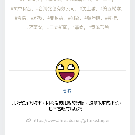
抗中保台
台灣兆億有效公司
沈土城
第五縱隊
青鳥
邪教
邪教話
側翼
吳沛憶
黃捷
蔣萬安
三立新聞
黨媒
意識形態
台客
用好歌探討時事，因為唱的比說的好聽； 沒拿政府的甜頭，
也不當政府馬屁精。
https://www.threads.net/@taike.taipei