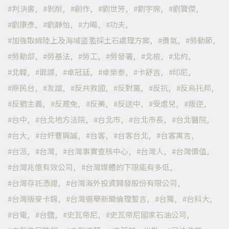
判決書
剝削
創作
劉世芳
劉宇席
劉寶傑
劉康彥
劉靜怡
力暘
功夫
加強取締陸上及海域盜濫採土石處理方案
勇氣
勞動節
勞動部
勞基法
勞工
勞發署
北檢
北約
北韓
匪諜
卓冠廷
卓榮泰
卡舒吉
印尼
原民台
友誼
反共救國
反對黨
反抗
反烏托邦
反猶主義
反罷免
反美
反送中
受虐兒
叛逆
台中
台北地方法院
台北市
台北市長
台北醫院
台大
台奸曹興誠
台客
台客台北
台客寓言
台派
台灣
台灣事實查核中心
台灣人
台灣價值
台灣兆億有效公司
台灣媒體的下限能有多低
台灣存託憑證
台灣海外投資開發股份有限公司
台灣版麥卡錫
台灣選舉新聞倫理誓言
台獨
台科大
台電
台鹽
史瓦帝尼
史瓦帝尼國家石油公司