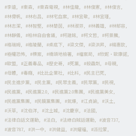
李遠
東森
東森電視
林佳龍
林俊憲
林俊言
林偉帆
林右昌
林宅血案
林宜敬
林宜瑾
林志潔
林智堅
林楚茵
林淑芬
林義雄
林郁容
林靜儀
柏林自由會議
柯建銘
柯文哲
柯景騰
格瑞姆
格陵蘭
桌底下
梁文傑
梁洪昇
楊惠欽
極權恐怖
標案
橋頭地檢署
檔案局
欣妮·歐康諾
歐盟
正義毒品
歷史哥
死黨
殺蟲劑
母親
母體
毒癮
比比企業社
比科
民主已死
民主進步黨
民主黨
民眾主義
民眾黨
民視
民進黨
民進黨2.0
民進黨2.0集團
民進黨美女
民進黨集團
民鏡黨集團
氣爆
江貞諭
沃土
沃草
沈伯洋
沈土城
沈慶京
法國
法律白話文運動
法白
法綠白賊話運動
波音737
波音787
洪一中
洪健益
洪耀福
派拉蒙