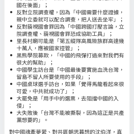
國在後面」；
反對立院調查權，因為「中國需要什麼證據，
親中立委就可以配合調查，把人送去坐牢」；
反對藐視國會罪因為「中國跨國打壓言論，立
院調查權、藐視國會罪恐成協助工具」；
里長村廟可能是「第五縱隊高風險族群高達幾
十萬人，應被國家控管」；
黑熊學院募款，「中國的飛彈打過來對我們有
很大的幫助」；
中國學生訪台是「中國最後要實施血洗台灣，
留島不留人所要使用的手段」；
中國桌球選手訪台，如果「覺得馬龍看起來很
可愛，中共就成功了」；
大罷免是「用手中的選票，去阻擋中國的入
侵」；
大失敗後「台灣不能被撕裂，因為這正是共產
黨想要的」。
對中國魂牽夢縈、對共匪朝思暮想的沈伯洋，真