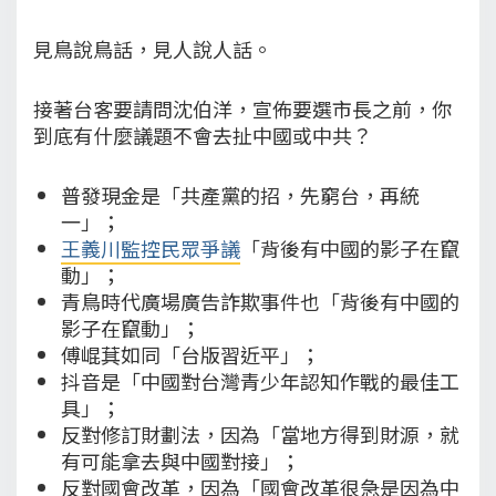
見鳥說鳥話，見人說人話。
接著台客要請問沈伯洋，宣佈要選市長之前，你
到底有什麼議題不會去扯中國或中共？
普發現金是「共產黨的招，先窮台，再統
一」；
王義川監控民眾爭議
「背後有中國的影子在竄
動」；
青鳥時代廣場廣告詐欺事件也「背後有中國的
影子在竄動」；
傅崐萁如同「台版習近平」；
抖音是「中國對台灣青少年認知作戰的最佳工
具」；
反對修訂財劃法，因為「當地方得到財源，就
有可能拿去與中國對接」；
反對國會改革，因為「國會改革很急是因為中