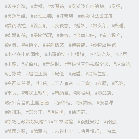
天祐台灣
太報
太陽花
奧斯陸自由論壇
奧運
奧運爭議
女性主義
好萊塢
妨礙司法公正罪
委內瑞拉
姜至剛
姜長志
婚姻
婦女部
媒體
媒體道德
學術倫理
宗教
官商勾結
宣告獨立
家暴
容積率
寧靜禱文
審美觀
寵物店男孩
小小多山的國家
小羅伯特·甘迺迪
小英之友
小草
小龍
尤伯祥
尹錫悅
尹錫悅宣佈戒嚴全文
尼泊爾
尼詠歐
居住正義
屍僵
屍體
島嶼生態
崔西查普曼
川普
工人皇帝
工會
左膠
巴黎
市長
帶我上教堂
康納曼
廖偉翔
廖品鈞
弦外有音的上膛言語
張啓楷
張敦威
張春暉
張雅琳
彭文正
徐國勇
徐巧芯
徐巧芯政策說明會GRACE來踢館
復甦安妮
德國
德國之聲
德意志
志祺七七
快思慢想
快車