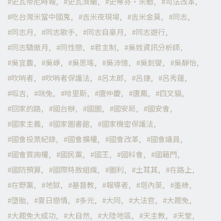
史瓦帝尼時報
史瓦濟蘭
史蒂芬·米勒
司法改革
吃台灣米當中國鬼
吉米夜現場
吉米金莫
同志
同志月
同志歌手
同志自豪月
同志遊行
同志驕傲月
同性戀
君主制
吳姓資訊分析師
吳宜農
吳崢
吳思瑤
吳沛憶
吳釗燮
吳靜怡
吹哨者
吹哨者保護法
呂太郎
呂捷
呂秀蓮
呱吉
咪兔
哈里斯
唐仲慶
唐鳳
四叉貓
回家的路
國台辦
國圖
國安局
國安會
國家主義
國家圖書館
國家機密保護法
國會投票紀錄
國會擴權
國會改革
國會議員
國會質詢權
國民黨
國王
國科會
國籍門
國防預算
國際特赦組織
圖利
土耳其
在路上
在野黨
地獄
基督教
報導者
塔內萊
墨綠
墮胎
夏日戀情
多元
大同
大法官
大罷免
大罷免大成功
大自然
大陸地區
天主教
天堂