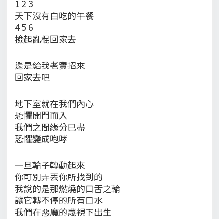
1 2 3
天下沒有白吃的午餐
4 5 6
撿起亂棍回家去
還是給我老實招來
回家去吧
地下室就在我們內心
恐懼開門而入
我們之間緣分已盡
恐懼變成咆哮
一旦輪子轉動起來
你可別弄丟你所找到的
我說的是那燃燒的口舌之輪
讓它轉不停的所有口水
我們在惡魔的蔑視下出生