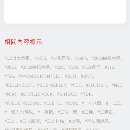
相關內容標示
1.5博士集團
1450
14歲男孩
1984
2024總統大選
2025
2028總統大選
228
519
519遊行
716
726
AMANDA MONTELL
BLM
BNT
BELLINGCAT
BOB MARLEY
CDC
CULTISH
NCC
NSO
ORVILLE PECK
SINEAD
TDR
WILLIE NELSON
LGBTQ
WAR
一九八四
一二三
一個人也可以
一夜情
三位一體
三接
三民自
三立
三立新聞
三立村姑
上癮
不法關說罪
世界愛滋病日
世紀血案
世紀騙局
中介法