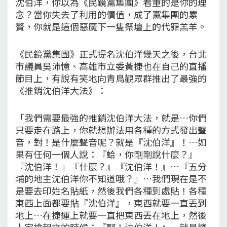
沈伯洋，你以為《民鏡黨集團》看重的是你的理
念？當你失去了利用的價值，成了黨集團的累
贅，你就是這個惡魔下一隻祭壇上的代罪羔羊。
《民鏡黨集團》正式提名沈伯洋幾天之後，台北
市議員吳沛憶、高雄市立委黃捷也在自己的直播
節目上，有說有笑地向青鳥觀眾群推出了最強的
《推銷沈伯洋大法》：
「我們需要最強的推銷沈伯洋大法，就是…你們
只要走在路上，你就想辦法用各種的方式發出聲
音，對！是什麼聲音呢？就是『沈伯洋』！…如
果有任何一個人說：『蛤，你剛剛說什麼？』
『沈伯洋！』『什麼？』『沈伯洋！』…『五分
埔的地主沈伯洋你不知道哦？』…我們現在是不
是要去印姓名貼紙，然後我們各種到處貼！各種
東西上面都要貼『沈伯洋』，東西就要一直丟到
地上…在捷運上就要一直把東西丟在地上，然後
人家撿起來的時候：『啊！沈伯洋！』…就是讓