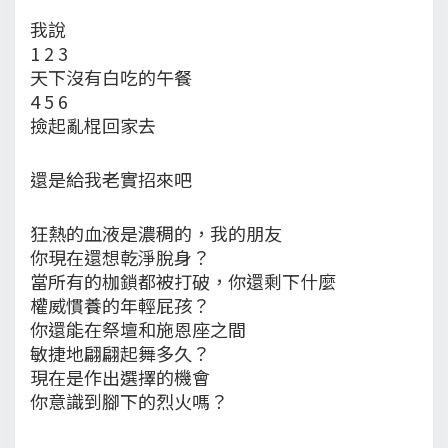
我說
1 2 3
天下沒有白吃的午餐
4 5 6
撿起亂棍回家去
還是給我老實招來吧
狂熱的血液是濃稠的，我的朋友
你現在還想乾淨脫身？
當所有的枷鎖都被打破，你還剩下什麼
權威慣養的年輕屁孩？
你還能在祭壇和施恩座之間
敏捷地翩翩起舞多久？
現在是作出選擇的機會
你意識到腳下的烈火嗎？