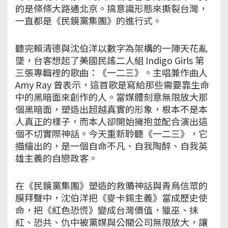
的是條條大路通北京。搞意識形態來撕裂台灣，
一直都是《民鏡黨集團》的進行式。
聽完賴清德與沈伯洋以數字為架構的一陣天花亂
墜，台客想起了美國民謠二人組 Indigo Girls 第
三張專輯裡的歌曲：《一二三》。主唱兼作曲人
Amy Ray 曾表示，這首歌是寫給那些需要靠生命
中的黑暗面來創作的人。當媒體刻意無限放大那
個黑暗面，塑造出超越真實的形象，根本不是本
人真正的樣子，而本人卻開始擁抱並配合演出這
個不切實際神話。今天重新聆聽《一二三》，它
描繪出的，是一個自命不凡、自我陶醉、自我英
雄主義的自戀政客。
在《民鏡黨集團》塑造的救贖神話與青鳥信眾的
膜拜聲中，沈伯洋把《麥卡錫主義》當成歷史使
命，把《紅色恐慌》變成台灣價值，獵巫、抹
紅、恐共、仇中被黨媒與公關公司無限放大，讓