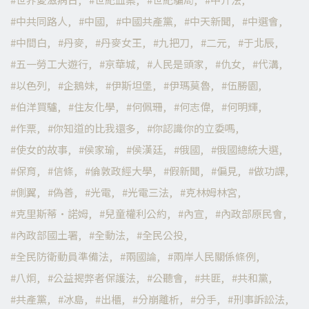
中共同路人
中國
中國共產黨
中天新聞
中選會
中間白
丹麥
丹麥女王
九把刀
二元
于北辰
五一勞工大遊行
京華城
人民是頭家
仇女
代溝
以色列
企鵝妹
伊斯坦堡
伊瑪莫魯
伍勝園
伯洋買驢
住友化學
何佩珊
何志偉
何明輝
作票
你知道的比我還多
你認識你的立委嗎
使女的故事
侯家瑜
侯漢廷
俄國
俄國總統大選
保育
信條
倫敦政經大學
假新聞
偏見
做功課
側翼
偽善
光電
光電三法
克林姆林宮
克里斯蒂·諾姆
兒童權利公約
內宣
內政部原民會
內政部國土署
全動法
全民公投
全民防衛動員準備法
兩國論
兩岸人民關係條例
八炯
公益揭弊者保護法
公聽會
共匪
共和黨
共產黨
冰島
出櫃
分崩離析
分手
刑事訴訟法