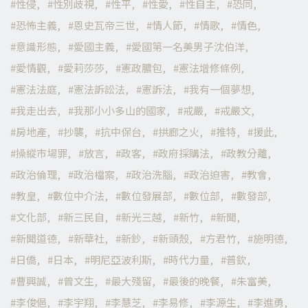
性侵
性別歧視
性平
性愛
性自主
恐同
恐怖主義
恩史瓦帝三世
情人節
情歌
情色
意識形態
愛國主義
愛國第一名美男子沈伯洋
愛情觀
愛莉莎莎
憲政膿包
憲法增修條例
憲法法庭
憲法訴訟法
憲訴法
我有一個夢想
我走出去
我那小小多山的國家
戒嚴
戒嚴文
房地產
抄襲
抗中保台
拱廊之火
推特
援此
操縱市場罪
放言
政客
政府採購法
政教分離
政治倫理
政治檔案
政治洗腦
政治迫害
教會
教皇
數位中介法
數位發展部
數位部
數發部
文化部
新三民自
新光三越
新竹
新聞
新聞道德
新華社
新鈔
新頭殼
方君竹
施明德
日僑
日本
明尼亞波利斯
時代力量
普欽
曹興誠
曾文生
最大殘留
最後的晚餐
朱富美
李俊俋
李宇翔
李慧芝
李易修
李源生
李進勇