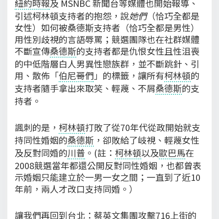
紐約時報
及 MSNBC 新聞台等媒體也開始報導、
引述柯林頓支持者的抱怨，說
她們
（恰巧全都是
女性）如何被桑德斯支持者（恰巧全都是男性）
用性別歧視的言語辱罵；競選團隊也在社群媒體
不斷宣傳
桑德斯
的支持者都是仇恨女性且性沮喪
的中低階層白人男異性戀族群，並不斷跳針、引
用、散佈「
伯尼哥們
」的標籤，讓所有
柯林頓
的
支持者隨手拿出來取笑、輕蔑、不屑
桑德斯
的支
持者。
諷刺的是，
柯林頓
打敗了從70年代從政開始就支
持同性婚姻的
桑德斯
，卻敗給了岐視、輕蔑女性
及反對同婚的
川普
。(註：
柯林頓
以及
歐巴馬
在
2008競選當年都還公開反對同性婚姻，也都曾表
示婚姻只能建立於一男一女之間；一直到了近10
年前，兩人才改口支持同婚。）
讓我們再回到台北：蔡英文集團攻擊716上街的