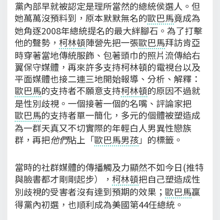
黨內部早就被認定是理所當然的總統侯選人。但
她萬萬沒預料到，原本默默無名的
歐巴馬
竟成為
她角逐2008年總統提名的最大絆腳石。為了打擊
他的聲勢，
柯林頓
陣營先把一張
歐巴馬
拜訪肯亞
時穿著當地傳統服飾、包著頭巾的照片流傳給右
翼保守媒體，再來許多支持柯林頓的電視台以及
平面媒體也接二連三地開始報導、分析、解釋：
歐巴馬
的支持者不願意支持
柯林頓
的原因不過就
是性別歧視。一個接著一個的名嘴、評論家把
歐巴馬
的支持者單一簡化，多元的個體被塑造成
為一群天真又不切實際的年輕白人男異性戀族
群，再把
他們
貼上「
歐巴馬男孩
」的標籤。
當時的社群媒體的傳播觸及力顯然不如今日(推特
與臉書都才剛剛起步），
柯林頓
把自己塑造成性
別歧視的受害者沒有達到預期的效果；
歐巴馬
贏
得黨內初選，也順利成為美國第44任總統。