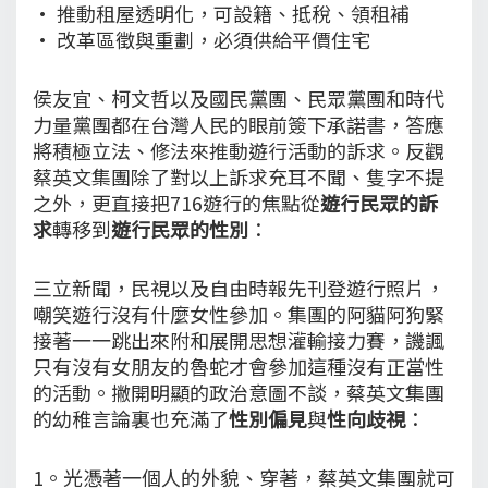
• 推動租屋透明化，可設籍、抵稅、領租補
• 改革區徵與重劃，必須供給平價住宅
侯友宜、柯文哲以及國民黨團、民眾黨團和時代
力量黨團都在台灣人民的眼前簽下承諾書，答應
將積極立法、修法來推動遊行活動的訴求。反觀
蔡英文集團除了對以上訴求充耳不聞、隻字不提
之外，更直接把716遊行的焦點從
遊行民眾的訴
求
轉移到
遊行民眾的性別
：
三立新聞，民視以及自由時報先刊登遊行照片，
嘲笑遊行沒有什麼女性參加。集團的阿貓阿狗緊
接著一一跳出來附和展開思想灌輸接力賽，譏諷
只有沒有女朋友的魯蛇才會參加這種沒有正當性
的活動。撇開明顯的政治意圖不談，蔡英文集團
的幼稚言論裏也充滿了
性別偏見
與
性向歧視
：
1。光憑著一個人的外貌、穿著，蔡英文集團就可