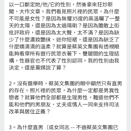
以一口斷定她/他/它的性別，然後拿來狂炒新
聞，大作文章。我們看見照片裡的民眾，為什麼
不可能是女性？是因為無懼35度的高溫曬了一整
天的太陽，還是因為太過陽剛？是因為膽敢上街
批評政府，還是因為太大聲、太不滿？是因為缺
少了什麼濃妝艷抹、迷你短裙，還是因為缺乏了
什麼嬌滴滴的溫柔？就算是蔡英文集團有透視眼
能夠看穿所有遊行民眾衣著下、雙腿間的生理結
構，性器官也不代表了性別認同。我的性別由我
決定，還是黨媒說了算？
2。沒有選舉時，蔡英文集團的眼中顯然只有直男
的存在。照片裡的民眾，為什麼一定都是男異性
戀者？就算他們全部都是生理男性，難道他們不
能和他們的男朋友、丈夫或情人一同來支持司法
改革與居住正義？
3。為什麼直男（或女同志 -- 不過蔡英文集團已