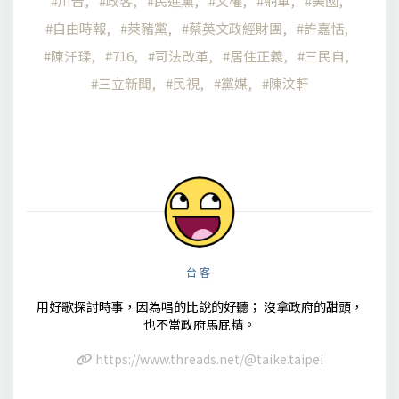
川普
政客
民進黨
父權
網軍
美國
自由時報
萊豬黨
蔡英文政經財團
許嘉恬
陳汘瑈
716
司法改革
居住正義
三民自
三立新聞
民視
黨媒
陳汶軒
台客
用好歌探討時事，因為唱的比說的好聽； 沒拿政府的甜頭，
也不當政府馬屁精。
https://www.threads.net/@taike.taipei