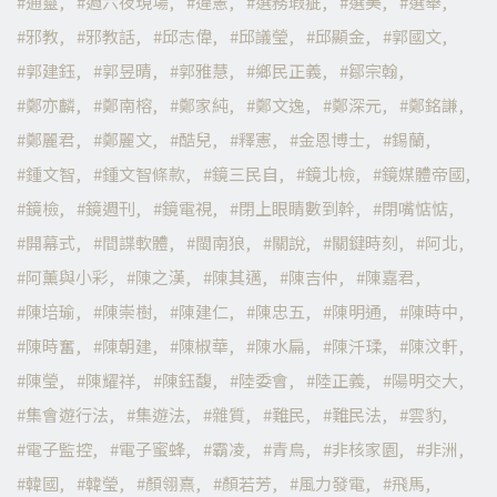
通靈
週六夜現場
違憲
選務瑕疵
選美
選舉
邪教
邪教話
邱志偉
邱議瑩
邱顯金
郭國文
郭建鈺
郭昱晴
郭雅慧
鄉民正義
鄒宗翰
鄭亦麟
鄭南榕
鄭家純
鄭文逸
鄭深元
鄭銘謙
鄭麗君
鄭麗文
酷兒
釋憲
金恩博士
錫蘭
鍾文智
鍾文智條款
鏡三民自
鏡北檢
鏡媒體帝國
鏡檢
鏡週刊
鏡電視
閉上眼睛數到幹
閉嘴惦惦
開幕式
間諜軟體
閩南狼
關說
關鍵時刻
阿北
阿薰與小彩
陳之漢
陳其邁
陳吉仲
陳嘉君
陳培瑜
陳崇樹
陳建仁
陳忠五
陳明通
陳時中
陳時奮
陳朝建
陳椒華
陳水扁
陳汘瑈
陳汶軒
陳瑩
陳耀祥
陳鈺馥
陸委會
陸正義
陽明交大
集會遊行法
集遊法
雜質
難民
難民法
雲豹
電子監控
電子蜜蜂
霸凌
青鳥
非核家園
非洲
韓國
韓瑩
顏翎熹
顏若芳
風力發電
飛馬