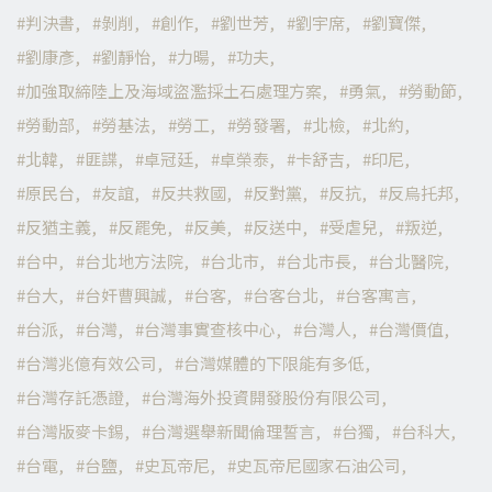
判決書
剝削
創作
劉世芳
劉宇席
劉寶傑
劉康彥
劉靜怡
力暘
功夫
加強取締陸上及海域盜濫採土石處理方案
勇氣
勞動節
勞動部
勞基法
勞工
勞發署
北檢
北約
北韓
匪諜
卓冠廷
卓榮泰
卡舒吉
印尼
原民台
友誼
反共救國
反對黨
反抗
反烏托邦
反猶主義
反罷免
反美
反送中
受虐兒
叛逆
台中
台北地方法院
台北市
台北市長
台北醫院
台大
台奸曹興誠
台客
台客台北
台客寓言
台派
台灣
台灣事實查核中心
台灣人
台灣價值
台灣兆億有效公司
台灣媒體的下限能有多低
台灣存託憑證
台灣海外投資開發股份有限公司
台灣版麥卡錫
台灣選舉新聞倫理誓言
台獨
台科大
台電
台鹽
史瓦帝尼
史瓦帝尼國家石油公司