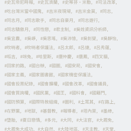
史瓦帝尼時報
史瓦濟蘭
史蒂芬·米勒
司法改革
吃台灣米當中國鬼
吉米夜現場
吉米金莫
同志
同志月
同志歌手
同志自豪月
同志遊行
同志驕傲月
同性戀
君主制
吳姓資訊分析師
吳宜農
吳崢
吳思瑤
吳沛憶
吳釗燮
吳靜怡
吹哨者
吹哨者保護法
呂太郎
呂捷
呂秀蓮
呱吉
咪兔
哈里斯
唐仲慶
唐鳳
四叉貓
回家的路
國台辦
國圖
國安局
國安會
國家主義
國家圖書館
國家機密保護法
國會投票紀錄
國會擴權
國會改革
國會議員
國會質詢權
國民黨
國王
國科會
國籍門
國防預算
國際特赦組織
圖利
土耳其
在路上
在野黨
地獄
基督教
報導者
塔內萊
墨綠
墮胎
夏日戀情
多元
大同
大法官
大罷免
大罷免大成功
大自然
大陸地區
天主教
天堂