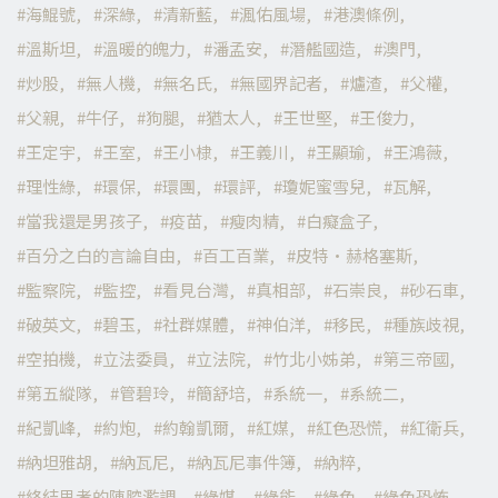
海鯤號
深綠
清新藍
渢佑風場
港澳條例
溫斯坦
溫暖的魄力
潘孟安
潛艦國造
澳門
炒股
無人機
無名氏
無國界記者
爐渣
父權
父親
牛仔
狗腿
猶太人
王世堅
王俊力
王定宇
王室
王小棣
王義川
王顯瑜
王鴻薇
理性綠
環保
環團
環評
瓊妮蜜雪兒
瓦解
當我還是男孩子
疫苗
瘦肉精
白癡盒子
百分之白的言論自由
百工百業
皮特·赫格塞斯
監察院
監控
看見台灣
真相部
石崇良
砂石車
破英文
碧玉
社群媒體
神伯洋
移民
種族歧視
空拍機
立法委員
立法院
竹北小姊弟
第三帝國
第五縱隊
管碧玲
簡舒培
系統一
系統二
紀凱峰
約炮
約翰凱爾
紅媒
紅色恐慌
紅衛兵
納坦雅胡
納瓦尼
納瓦尼事件簿
納粹
終結思考的陳腔濫調
綠媒
綠能
綠色
綠色恐怖