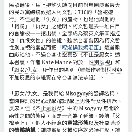
民眾過後，馬上把炮火轉向目前對集團威脅最大
的民眾黨總統候選人柯文哲：716的「魯蛇遊
行」不但是他「仇女」的產物，也是他與他的
「柯粉」「仇女」之證明。柯文哲過去一堆白目
的言論被一一挖出後，全部成為蔡英文集團指控
他「仇恨女性」的佐證。雖然台客曾因為柯文哲
性別歧視的蠢話而把「
噁爛操我媽混蛋
」這首歌
曲獻給他，不過台客也蠻喜歡《
不止是厭女
》這
本書裏，作者 Kate Manne 對於「
性別歧視
」和
「
厭女/仇女
」所作出的區別（雖然作者對
柯林頓
不加反思的恭維實在令台客無法恭維）。
「
厭女/仇女
」是我們給
Misogyny
的翻譯名稱，
當時探討的是心理學/病理學上男性對女性排斥、
反感。但《
不止是厭女
》中的 Misogyny 無關於
兩性之間的態度，而是一套為了延續、護航「父
權至上」，個人不經意的
意識形態
以及社會隱形
的
獎懲結構
：誰威脅到父權秩序就必須打壓，誰