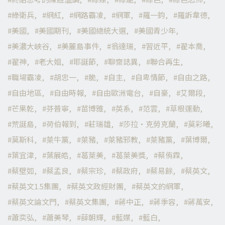
綠衛兵
網紅
網路霸凌
網軍
羅一鈞
羅訴韋德
美國
美國期刊
美國總統大選
美國青少年
美濃大峽谷
美麗島事件
翁達瑞
習近平
翟本喬
翟神
老大姐
耶誕節
聊齋誌異
聯合再生
職場霸凌
胡忠一
脆
自主
自卑情節
自由之路
自由地區
自由時報
自由歐洲電台
自豪
艾爾段
芒果乾
芬普寧
苗博雅
英系
范雲
草根運動
荒誕島
荷伯報到
莊瑞雄
莎拉·克勞克蘭
莫彩曦
莫斯科
萊牛黨
萊豬
萊豬邪教
萊豬黨
葉博爾
葉宜津
葉展皓
葛萊美
葛萊美獎
蔡侑霖
蔡壁如
蔡孟良
蔡宗珍
蔡政府
蔡易餘
蔡英文
蔡英文1.5集團
蔡英文政經財團
蔡英文的網軍
蔡英文論文門
蔡英文集團
蔣中正
蔣季容
蔣萬安
蕭奕弘
蕭美琴
薛朝輝
藍媒
藍白