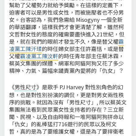
幫助了父權勢力就給予獎勵。在這樣的定義下，
迫害者可以是男性或女性，而被施壓者也不分男
女。台客認為，我們急需給 Misogyny 一個全新
的華語翻譯，這樣我們才會更清楚了解，雖然柯
文哲對女性的態度的確需要盡快進入21世紀，但
是，就在我們的眼前才發生不久，像是替父權
霸
凌黨工陳汘瑈
的時任婦女部主任許嘉恬，或是替
父權
霸凌黨工陳汶軒
的時任青年部主任蔡沐霖，
蔡英文集團的媒體、網軍和阿貓阿狗又花了多少
精神、力氣、篇幅來譴責黨內愛將的「仇女」？
《
男性尺寸
》是歌手 PJ Harvey 對性別角色的幻
想，也是對性別扮演的調侃，更是對男女兩性秩
序的挑戰。就因為沒有「男性尺寸」, 所以蔡英文
集團無法看到民眾黨女性支持者的存在？三立新
聞、民視、以及自由時報和一堆阿貓阿狗拼命以
「仇女」的亂棒猛打716遊行的民眾以及柯文
哲，真的是為了要維護女權，還是為了要捍衛老