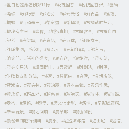
藍白刪體育署預算11億
藐視國會
藐視國會罪
藝術
藻礁
蘇巧慧
蘇治芬
蘇珊薇格
蘇貞昌
蜜餞
蟾蜍
街頭霸王
衛家盟
衛福部
被攔截的訊息
被秘密主宰
裴偉
製造真相
言論審查
言論自由
記者
許傳聖
許嘉恬
許淑華
詐騙女王
詐騙集團
話術
詹為元
認知作戰
說方言
論文門
諸神的盛宴
謝宜容
謝銘洋
證交法
證券交易法
護國群山
貝靈貓
財劃法
財團
財政收支劃分法
貧窮
貧窮線
貪污
貪污腐敗
費鴻泰
賀德芬
賀錦麗
資本主義
資訊作戰
賈永婕
賴品妤
賴惠員
賴清德
賴瑞隆
賴瑞雄
走狗
走讀
趙博
跨文化衝擊
路卡
辛妮歐康諾
辛蒂羅波
農地回填
農業部
農發條例
農發條例施行細則
農藥
迢迢歸鄉路
迪士尼
迷信