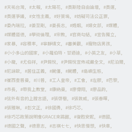
天祐台灣
太報
太陽花
奧斯陸自由論壇
奧運
奧運爭議
女性主義
好萊塢
妨礙司法公正罪
委內瑞拉
姜至剛
姜長志
婚姻
婦女部
媒體
媒體道德
學術倫理
宗教
官商勾結
宣告獨立
家暴
容積率
寧靜禱文
審美觀
寵物店男孩
小小多山的國家
小羅伯特·甘迺迪
小英之友
小草
小龍
尤伯祥
尹錫悅
尹錫悅宣佈戒嚴全文
尼泊爾
尼詠歐
居住正義
屍僵
屍體
島嶼生態
崔西查普曼
川普
工人皇帝
工會
左膠
巴黎
市長
帶我上教堂
康納曼
廖偉翔
廖品鈞
弦外有音的上膛言語
張啓楷
張敦威
張春暉
張雅琳
彭文正
徐國勇
徐巧芯
徐巧芯政策說明會GRACE來踢館
復甦安妮
德國
德國之聲
德意志
志祺七七
快思慢想
快車