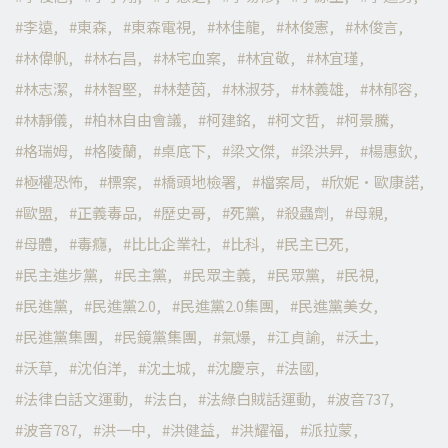
李遠
東森
東森電視
林佳龍
林俊憲
林俊言
林偉帆
林右昌
林宅血案
林宜敬
林宜瑾
林志潔
林智堅
林楚茵
林淑芬
林義雄
林郁容
林靜儀
柏林自由會議
柯建銘
柯文哲
柯景騰
格瑞姆
格陵蘭
桌底下
梁文傑
梁洪昇
楊惠欽
極權恐怖
標案
橋頭地檢署
檔案局
欣妮·歐康諾
歐盟
正義毒品
歷史哥
死黨
殺蟲劑
母親
母體
毒癮
比比企業社
比科
民主已死
民主進步黨
民主黨
民眾主義
民眾黨
民視
民進黨
民進黨2.0
民進黨2.0集團
民進黨美女
民進黨集團
民鏡黨集團
氣爆
江貞諭
沃土
沃草
沈伯洋
沈土城
沈慶京
法國
法律白話文運動
法白
法綠白賊話運動
波音737
波音787
洪一中
洪健益
洪耀福
派拉蒙