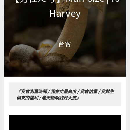
Harvey
Harvey
台客
台客
『我會測量時間 / 我會丈量高度 / 我會估量 / 我與生
俱來的權利 / 老天爺啊我好大支』