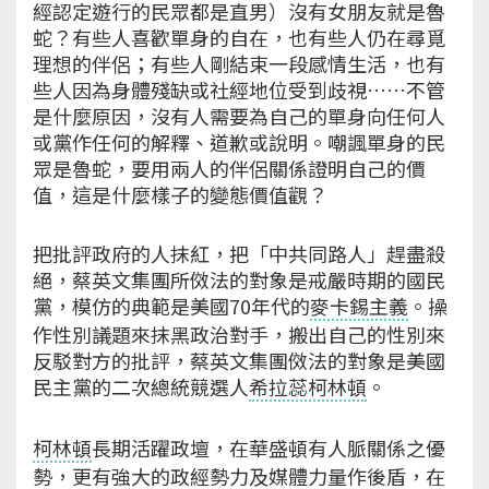
經認定遊行的民眾都是直男）沒有女朋友就是魯
蛇？有些人喜歡單身的自在，也有些人仍在尋覓
理想的伴侶；有些人剛結束一段感情生活，也有
些人因為身體殘缺或社經地位受到歧視……不管
是什麼原因，沒有人需要為自己的單身向任何人
或黨作任何的解釋、道歉或說明。嘲諷單身的民
眾是魯蛇，要用兩人的伴侶關係證明自己的價
值，這是什麼樣子的變態價值觀？
把批評政府的人抹紅，把「中共同路人」趕盡殺
絕，蔡英文集團所傚法的對象是戒嚴時期的國民
黨，模仿的典範是美國70年代的
麥卡錫主義
。操
作性別議題來抹黑政治對手，搬出自己的性別來
反駁對方的批評，蔡英文集團傚法的對象是美國
民主黨的二次總統競選人
希拉蕊柯林頓
。
柯林頓
長期活躍政壇，在華盛頓有人脈關係之優
勢，更有強大的政經勢力及媒體力量作後盾，在