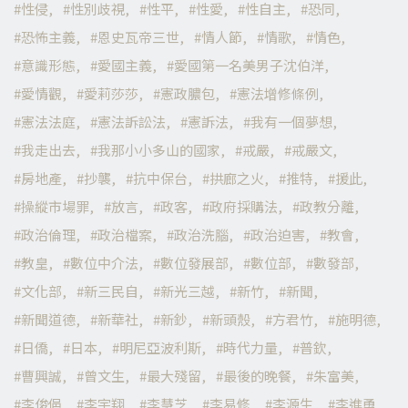
性侵
性別歧視
性平
性愛
性自主
恐同
恐怖主義
恩史瓦帝三世
情人節
情歌
情色
意識形態
愛國主義
愛國第一名美男子沈伯洋
愛情觀
愛莉莎莎
憲政膿包
憲法增修條例
憲法法庭
憲法訴訟法
憲訴法
我有一個夢想
我走出去
我那小小多山的國家
戒嚴
戒嚴文
房地產
抄襲
抗中保台
拱廊之火
推特
援此
操縱市場罪
放言
政客
政府採購法
政教分離
政治倫理
政治檔案
政治洗腦
政治迫害
教會
教皇
數位中介法
數位發展部
數位部
數發部
文化部
新三民自
新光三越
新竹
新聞
新聞道德
新華社
新鈔
新頭殼
方君竹
施明德
日僑
日本
明尼亞波利斯
時代力量
普欽
曹興誠
曾文生
最大殘留
最後的晚餐
朱富美
李俊俋
李宇翔
李慧芝
李易修
李源生
李進勇