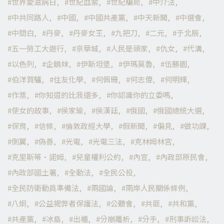
世界愛滋病日
世紀血案
世紀騙局
中介法
中共同路人
中國
中國共產黨
中天新聞
中選會
中間白
丹麥
丹麥女王
九把刀
二元
于北辰
五一勞工大遊行
京華城
人民是頭家
仇女
代溝
以色列
企鵝妹
伊斯坦堡
伊瑪莫魯
伍勝園
伯洋買驢
住友化學
何佩珊
何志偉
何明輝
作票
你知道的比我還多
你認識你的立委嗎
使女的故事
侯家瑜
侯漢廷
俄國
俄國總統大選
保育
信條
倫敦政經大學
假新聞
偏見
做功課
側翼
偽善
光電
光電三法
克林姆林宮
克里斯蒂·諾姆
兒童權利公約
內宣
內政部原民會
內政部國土署
全動法
全民公投
全民防衛動員準備法
兩國論
兩岸人民關係條例
八炯
公益揭弊者保護法
公聽會
共匪
共和黨
共產黨
冰島
出櫃
分崩離析
分手
刑事訴訟法