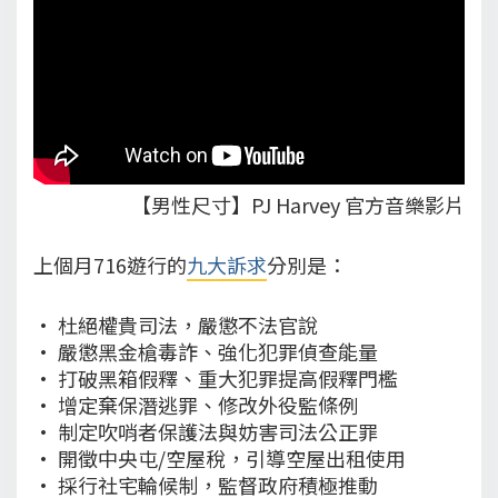
【男性尺寸】PJ Harvey 官方音樂影片
上個月716遊行的
九大訴求
分別是：
• 杜絕權貴司法，嚴懲不法官說
• 嚴懲黑金槍毒詐、強化犯罪偵查能量
• 打破黑箱假釋、重大犯罪提高假釋門檻
• 增定棄保潛逃罪、修改外役監條例
• 制定吹哨者保護法與妨害司法公正罪
• 開徵中央屯/空屋稅，引導空屋出租使用
• 採行社宅輪候制，監督政府積極推動