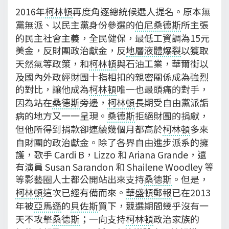
2016年
柯林頓
再度角逐總統候選人提名。原本無
黨無派、以民主黨身份參選的
伯尼桑德斯
所主張
的民主社會主義，全民健保，最低工資調為15元
美金，反財團政治獻金，反
地層液體爆裂
以獲取
天然氣等政策，和
柯林頓
與石油工業，華爾街以
及國內外政經財團十指相扣的親密關係成為強烈
的對比，讓他成為
柯林頓
唯一也最頭痛的對手，
因為站在
桑德斯
旁邊，
柯林頓
長期受自由黨派詬
病的地方又一一呈現。
桑德斯
拒絕財團的捐獻，
但他所得到捐款卻連續幾個月都高於
柯林頓
多來
自財團的政治獻金。除了各界自由進步派系的擁
護，歌手 Cardi B，Lizzo 和 Ariana Grande，還
有演員 Susan Sarandon 和 Shailene Woodley 等
等影藝圈人士都公開站出來支持
桑德斯
。但是，
柯林頓
這次已經有備而來。
華盛頓郵報
已在2013
年被
亞馬遜
的
貝佐斯
買下，競選期間幾乎沒有一
天不攻擊
桑德斯
；一向支持
柯林頓
政治家族的