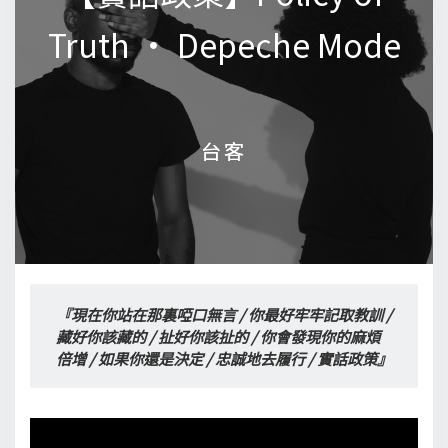
Truth • Depeche Mode
Truth • Depeche Mode
台客
台客
『現在你站在那裏啞口無言 / 你最好牢牢記取教訓 / 
藏好你該藏的 / 扯好你該扯的 / 你會發現你的麻煩
倍增 / 如果你還是決定 / 忠誠地去履行 / 實話政策』