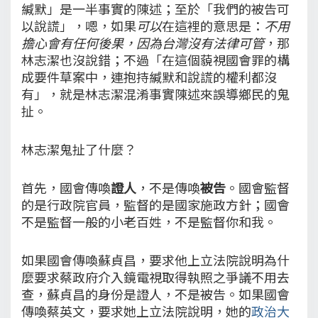
緘默」是一半事實的陳述；至於「我們的被告可
以說謊」，嗯，如果
可以
在這裡的意思是：
不用
擔心會有任何後果，因為台灣沒有法律可管
，那
林志潔也沒說錯；不過「在這個藐視國會罪的構
成要件草案中，連抱持緘默和說謊的權利都沒
有」，就是林志潔混淆事實陳述來誤導鄉民的鬼
扯。
林志潔鬼扯了什麼？
首先，國會傳喚
證人
，不是傳喚
被告
。國會監督
的是行政院官員，監督的是國家施政方針；國會
不是監督一般的小老百姓，不是監督你和我。
如果國會傳喚蘇貞昌，要求他上立法院說明為什
麼要求蔡政府介入鏡電視取得執照之爭議不用去
查，蘇貞昌的身份是證人，不是被告。如果國會
傳喚蔡英文，要求她上立法院說明，她的
政治大