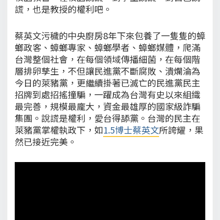
謊，也是教授的權利吧。
蔡英文污穢的中央廚房8年下來包養了一隻隻的蟑
螂政客、蟑螂專家、蟑螂學者、蟑螂媒體，爬滿
台灣整個社會，在每個領域傳播細菌，在每個階
層排卵孳生，不但讓民進黨不斷腐敗、潰爛淪為
今日的萊豬黨，更繼續掛著已滅亡的民進黨民主
招牌到處招搖撞騙，一躍成為台灣有史以來組織
最完善，規模最龐大，資金最雄厚的國家級詐騙
集團。說謊是權利，愛台得舔黨。台灣的民主在
萊豬黨掌權執政下，如
1.5博士蔡英文
所誇耀，果
然已接近完美。