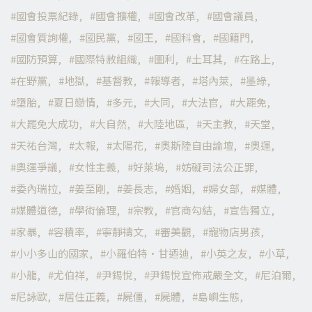
國會投票紀錄
國會擴權
國會改革
國會議員
國會質詢權
國民黨
國王
國科會
國籍門
國防預算
國際特赦組織
圖利
土耳其
在路上
在野黨
地獄
基督教
報導者
塔內萊
墨綠
墮胎
夏日戀情
多元
大同
大法官
大罷免
大罷免大成功
大自然
大陸地區
天主教
天堂
天祐台灣
太報
太陽花
奧斯陸自由論壇
奧運
奧運爭議
女性主義
好萊塢
妨礙司法公正罪
委內瑞拉
姜至剛
姜長志
婚姻
婦女部
媒體
媒體道德
學術倫理
宗教
官商勾結
宣告獨立
家暴
容積率
寧靜禱文
審美觀
寵物店男孩
小小多山的國家
小羅伯特·甘迺迪
小英之友
小草
小龍
尤伯祥
尹錫悅
尹錫悅宣佈戒嚴全文
尼泊爾
尼詠歐
居住正義
屍僵
屍體
島嶼生態