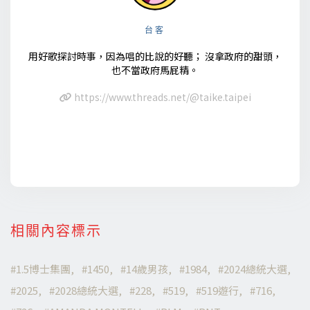
台客
用好歌探討時事，因為唱的比說的好聽； 沒拿政府的甜頭，
也不當政府馬屁精。
https://www.threads.net/@taike.taipei
相關內容標示
1.5博士集團
1450
14歲男孩
1984
2024總統大選
2025
2028總統大選
228
519
519遊行
716