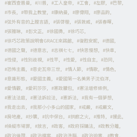
崔西查普曼
川普
工人皇帝
工會
左膠
巴黎
市長
帶我上教堂
康納曼
廖偉翔
廖品鈞
弦外有音的上膛言語
張啓楷
張敦威
張春暉
張雅琳
彭文正
徐國勇
徐巧芯
徐巧芯政策說明會GRACE來踢館
復甦安妮
德國
德國之聲
德意志
志祺七七
快思慢想
快車
性侵
性別歧視
性平
性愛
性自主
恐同
恐怖主義
恩史瓦帝三世
情人節
情歌
情色
意識形態
愛國主義
愛國第一名美男子沈伯洋
愛情觀
愛莉莎莎
憲政膿包
憲法增修條例
憲法法庭
憲法訴訟法
憲訴法
我有一個夢想
我走出去
我那小小多山的國家
戒嚴
戒嚴文
房地產
抄襲
抗中保台
拱廊之火
推特
援此
操縱市場罪
放言
政客
政府採購法
政教分離
政治倫理
政治檔案
政治洗腦
政治迫害
教會