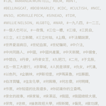
726
AMANDA MONTELL
BLM
BNT
BELLINGCAT
BOB MARLEY
CDC
CULTISH
NCC
NSO
ORVILLE PECK
SINEAD
TDR
WILLIE NELSON
LGBTQ
WAR
一九八四
一二三
一個人也可以
一夜情
三位一體
三接
三民自
三立
三立新聞
三立村姑
上癮
不法關說罪
世界愛滋病日
世紀血案
世紀騙局
中介法
中共同路人
中國
中國共產黨
中天新聞
中選會
中間白
丹麥
丹麥女王
九把刀
二元
于北辰
五一勞工大遊行
京華城
人民是頭家
仇女
代溝
以色列
企鵝妹
伊斯坦堡
伊瑪莫魯
伍勝園
伯洋買驢
住友化學
何佩珊
何志偉
何明輝
作票
你知道的比我還多
你認識你的立委嗎
使女的故事
侯家瑜
侯漢廷
俄國
俄國總統大選
保育
信條
倫敦政經大學
假新聞
偏見
做功課