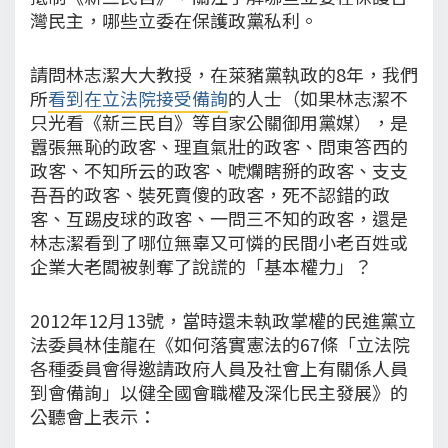
灣民主，哪些立委在保護政黨私利。
請問林志潔大大教授，在萊豬黨執政的8年，我們
所
看到在立法院接受備詢
的人士（如果林志潔不
只光看《新三民自》等自家公關御用黨媒），是
囂張無恥的政客、理直氣壯的政客、問東答西的
政客、不知所云的政客、唬爛瞎掰的政客、支支
吾吾的政客、裝死賣傻的政客，死不認錯的政
客、互踢皮球的政客、一問三不知的政客，還是
林志潔看到了哪位無辜又可憐的民間小老百姓或
企業大老闆被剝奪了說謊的「基本權力」？
2012年12月13號，當時還未執政掌權的民進黨立
法委員林佳龍在《如何落實憲法的67條「立法院
各種委員會得邀請政府人員及社會上有關係人員
到會備詢」以健全國會職權及深化民主發展》的
公聽會上表示：