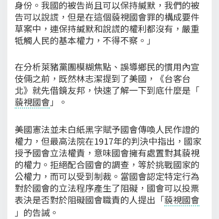
身份。我國的被告尚且可以保持緘默，我們的被
告可以說謊，但是在這個藐視國會罪的構成要件
草案中，連保持緘默和說謊的權利都沒有，嚴重
牴觸人民的基本權力，不得不察。」
在分析萊豬黨團模糊焦點、誤導鄉民的慣用內宣
伎倆之前，既然林志潔提到了美國，《台客台
北》就先借鏡友邦，快速了解一下到底什麼是「
藐視國會
」。
美國憲法並未白紙黑字賦予國會傳喚人民作證的
權力，但最高法院在1917年的判決中指出，國家
授予國會立法權責，意味國會擁有處置對其藐視
的權力。拒絕配合國會的調查，等於挑戰國家的
公權力，而可以受到制裁。當國會認定特定行為
對於國會的立法程序產生了阻礙，國會可以投票
表決是否對於阻礙國會職責的人提出「
藐視國會
」的告誡。