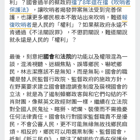
利」？國會過半的蔡政府
擋了8年還在擋《吹哨者
保護法》
，讓吹哨者揭發弊案無法受到完善保
護，也讓更多鄉民根本不敢站出來吹哨，難道
報
復吹哨者
是人民的「權利」？如果蔡政府永遠不
肯通過《不法關說罪》，不懲罰關說，難道關說
就永遠是人民的「權利」？
最後，刻意把
國會
和
法院
的功能以及權限混為一
談，混淆視聽、迷糊焦點、誤導鄉民、嚇唬鄉
民，林志潔應該不是無知，而是無恥。國會的職
權是替人民監督行政院、監督政府的施政方針，
在野黨要求建立國會聽證調查制度及藐視國會的
立法，就是為了遏制蟑螂政客與和它們勾結的不
肖財團，像蔡英文政經財團一樣，繼續在立法院
對全國人民鬼扯、瞎掰、唬爛、裝傻而不需擔憂
任何法律責任。國會執行對國家監督職責不是擾
民，不會公審人民，更不可能無緣無故找鄉民麻
煩。相反的，鄉民可以用選票制衡、監督國會，
抵制《新三民自》，關注了解哪些立委在保護台