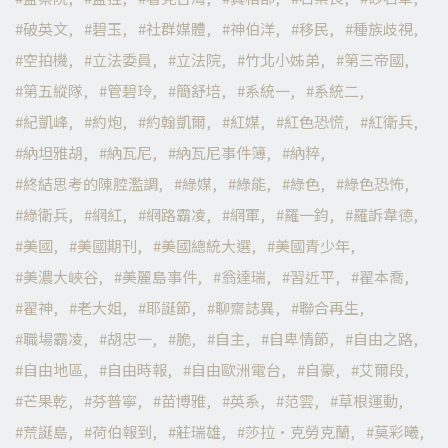
破英文
碧玉
社群媒體
神伯洋
移民
種族歧視
空拍機
立法委員
立法院
竹北小姊弟
第三帝國
第五縱隊
管碧玲
簡舒培
系統一
系統二
紀凱峰
約炮
約翰凱爾
紅媒
紅色恐慌
紅衛兵
納坦雅胡
納瓦尼
納瓦尼事件簿
納粹
終結思考的陳腔濫調
綠媒
綠能
綠色
綠色恐怖
綠衛兵
網紅
網路霸凌
網軍
羅一鈞
羅訴韋德
美國
美國期刊
美國總統大選
美國青少年
美濃大峽谷
美麗島事件
翁達瑞
習近平
翟本喬
翟神
老大姐
耶誕節
聊齋誌異
聯合再生
職場霸凌
胡忠一
脆
自主
自卑情節
自由之路
自由地區
自由時報
自由歐洲電台
自豪
艾爾段
芒果乾
芬普寧
苗博雅
英系
范雲
草根運動
荒誕島
荷伯報到
莊瑞雄
莎拉·克勞克蘭
莫彩曦