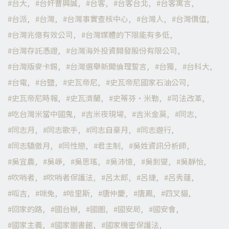
台大
台奸曹興誠
台客
台客台北
台客寓言
台派
台灣
台灣事實查核中心
台灣人
台灣價值
台灣兆億有效公司
台灣媒體的下限能有多低
台灣存託憑證
台灣海外投資開發股份有限公司
台灣版麥卡錫
台灣選舉新聞倫理誓言
台獨
台科大
台電
台鹽
史瓦帝尼
史瓦帝尼國家石油公司
史瓦帝尼時報
史瓦濟蘭
史蒂芬·米勒
司法改革
吃台灣米當中國鬼
吉米夜現場
吉米金莫
同志
同志月
同志歌手
同志自豪月
同志遊行
同志驕傲月
同性戀
君主制
吳姓資訊分析師
吳宜農
吳崢
吳思瑤
吳沛憶
吳釗燮
吳靜怡
吹哨者
吹哨者保護法
呂太郎
呂捷
呂秀蓮
呱吉
咪兔
哈里斯
唐仲慶
唐鳳
四叉貓
回家的路
國台辦
國圖
國安局
國安會
國家主義
國家圖書館
國家機密保護法