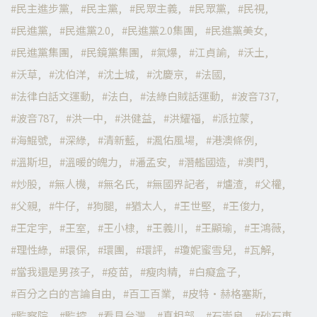
民主進步黨
民主黨
民眾主義
民眾黨
民視
民進黨
民進黨2.0
民進黨2.0集團
民進黨美女
民進黨集團
民鏡黨集團
氣爆
江貞諭
沃土
沃草
沈伯洋
沈土城
沈慶京
法國
法律白話文運動
法白
法綠白賊話運動
波音737
波音787
洪一中
洪健益
洪耀福
派拉蒙
海鯤號
深綠
清新藍
渢佑風場
港澳條例
溫斯坦
溫暖的魄力
潘孟安
潛艦國造
澳門
炒股
無人機
無名氏
無國界記者
爐渣
父權
父親
牛仔
狗腿
猶太人
王世堅
王俊力
王定宇
王室
王小棣
王義川
王顯瑜
王鴻薇
理性綠
環保
環團
環評
瓊妮蜜雪兒
瓦解
當我還是男孩子
疫苗
瘦肉精
白癡盒子
百分之白的言論自由
百工百業
皮特·赫格塞斯
監察院
監控
看見台灣
真相部
石崇良
砂石車