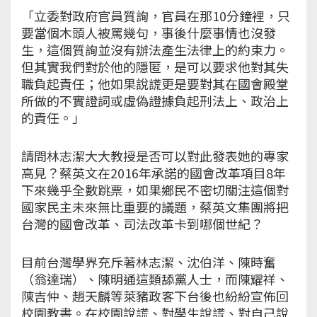
「立委對政府官員質詢，官員在那10分鐘裡，只
要當個木頭人被罵幾句，事後什麼事情也沒發
生，這個質詢並沒有辦法產生法律上的約束力。
但其實我們對於他的隱匿，是可以要求他對其失
職負起責任；他如果說謊更是要對其在國會殿堂
所做的不實證詞或虛偽證據負起刑法上、政治上
的責任。」
請問林志潔大大教授是否可以對此發表她的專家
高見？蔡英文在2016年承諾的國會改革項目8年
下來幾乎全數跳票，如果鄉民不密切關注這個對
國家民主未來無比重要的議題，蔡英文集團將把
台灣的國會改革、司法改革卡到哪個世紀？
目前台灣學界充斥著林志潔、沈伯洋、陳時奮
（翁達瑞）、陳明通這類舔黨人士，而陳耀祥、
陳吉仲、趙天麟等萊豬政客下台後也紛紛宣佈回
校園教書。在校園說謊、對學生說謊、對自己說