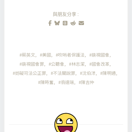
與朋友分享:
蔡英文
美國
吹哨者保護法
藐視國會
藐視國會罪
公聽會
林志潔
國會改革
妨礙司法公正罪
不法關說罪
沈伯洋
陳明通
陳時奮
翁達瑞
陳吉仲