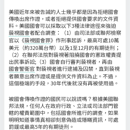
美國近年來被告誡的人士幾乎都是因為拒絕國會
傳喚出席作證，或者拒絕提供國會要求的文件資
料。美國國會可以採取以下3種法律途徑來強迫
藐視國會
者配合調查：（1）由司法部或聯邦檢察
官以《
藐視國會罪
》作刑事起訴，最高可處10萬
美元（約320萬台幣）以及1至12月的有期徒刑；
（2）在聯邦法院對藐視著阻撓國會的憲政權責提
出民事訴訟;（3）國會自行審判藐視者，再由
國會警衛官
對藐視者進行逮捕及囚禁，直到藐視
者願意出席作證或是提供文件資料為止。不過，
這個極端的手段，30年代後就沒有再被使用過。
被國會傳喚作證的國民可以說謊嗎？根據美國聯
邦法規，任何人在政府行政、立法或司法部門管
轄的權責範圍中，包括國會所進行的調查，如果
明明知道事情真相卻刻意偽造或隱瞞資訊，可處
罰鍰或最高5年的有期徒刑。