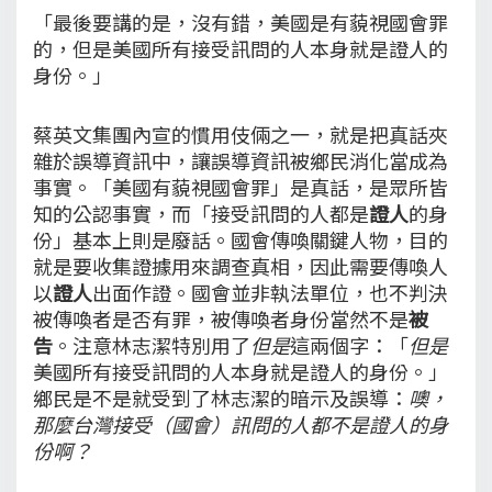
「最後要講的是，沒有錯，美國是有藐視國會罪
的，但是美國所有接受訊問的人本身就是證人的
身份。」
蔡英文集團內宣的慣用伎倆之一，就是把真話夾
雜於誤導資訊中，讓誤導資訊被鄉民消化當成為
事實。「美國有藐視國會罪」是真話，是眾所皆
知的公認事實，而「接受訊問的人都是
證人
的身
份」基本上則是廢話。國會傳喚關鍵人物，目的
就是要收集證據用來調查真相，因此需要傳喚人
以
證人
出面作證。國會並非執法單位，也不判決
被傳喚者是否有罪，被傳喚者身份當然不是
被
告
。注意林志潔特別用了
但是
這兩個字：「
但是
美國所有接受訊問的人本身就是證人的身份。」
鄉民是不是就受到了林志潔的暗示及誤導：
噢，
那麼台灣接受（國會）訊問的人都不是證人的身
份啊？