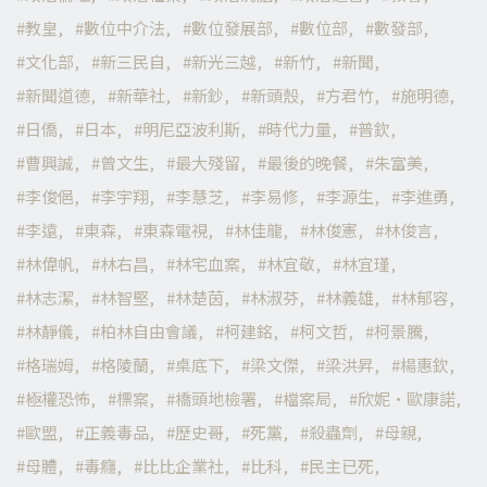
教皇
數位中介法
數位發展部
數位部
數發部
文化部
新三民自
新光三越
新竹
新聞
新聞道德
新華社
新鈔
新頭殼
方君竹
施明德
日僑
日本
明尼亞波利斯
時代力量
普欽
曹興誠
曾文生
最大殘留
最後的晚餐
朱富美
李俊俋
李宇翔
李慧芝
李易修
李源生
李進勇
李遠
東森
東森電視
林佳龍
林俊憲
林俊言
林偉帆
林右昌
林宅血案
林宜敬
林宜瑾
林志潔
林智堅
林楚茵
林淑芬
林義雄
林郁容
林靜儀
柏林自由會議
柯建銘
柯文哲
柯景騰
格瑞姆
格陵蘭
桌底下
梁文傑
梁洪昇
楊惠欽
極權恐怖
標案
橋頭地檢署
檔案局
欣妮·歐康諾
歐盟
正義毒品
歷史哥
死黨
殺蟲劑
母親
母體
毒癮
比比企業社
比科
民主已死