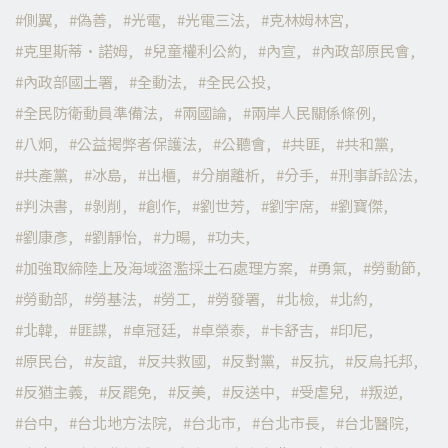
側翼
偽善
光電
光電三法
克林姆林宮
克里斯蒂·諾姆
兒童權利公約
內宣
內政部原民會
內政部國土署
全動法
全民公投
全民防衛動員準備法
兩國論
兩岸人民關係條例
八炯
公益揭弊者保護法
公聽會
共匪
共和黨
共產黨
冰島
出櫃
分崩離析
分手
刑事訴訟法
判決書
剝削
創作
劉世芳
劉宇席
劉寶傑
劉康彥
劉靜怡
力暘
功夫
加強取締陸上及海域盜濫採土石處理方案
勇氣
勞動節
勞動部
勞基法
勞工
勞發署
北檢
北約
北韓
匪諜
卓冠廷
卓榮泰
卡舒吉
印尼
原民台
友誼
反共救國
反對黨
反抗
反烏托邦
反猶主義
反罷免
反美
反送中
受虐兒
叛逆
台中
台北地方法院
台北市
台北市長
台北醫院