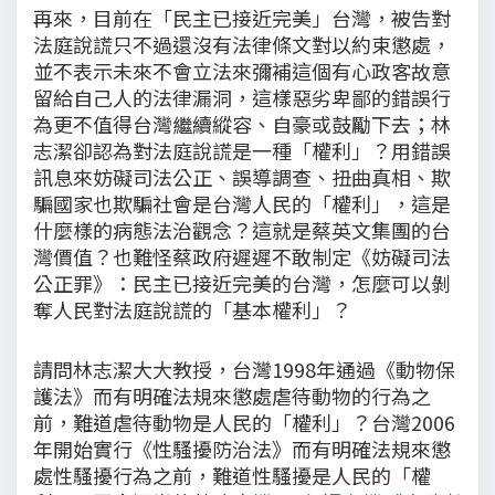
再來，目前在「民主已接近完美」台灣，被告對
法庭說謊只不過還沒有法律條文對以約束懲處，
並不表示未來不會立法來彌補這個有心政客故意
留給自己人的法律漏洞，這樣惡劣卑鄙的錯誤行
為更不值得台灣繼續縱容、自豪或鼓勵下去；林
志潔卻認為對法庭說謊是一種「權利」？用錯誤
訊息來妨礙司法公正、誤導調查、扭曲真相、欺
騙國家也欺騙社會是台灣人民的「權利」，這是
什麼樣的病態法治觀念？這就是蔡英文集團的台
灣價值？也難怪蔡政府遲遲不敢制定《妨礙司法
公正罪》：民主已接近完美的台灣，怎麼可以剝
奪人民對法庭說謊的「基本權利」？
請問林志潔大大教授，台灣1998年通過《動物保
護法》而有明確法規來懲處虐待動物的行為之
前，難道虐待動物是人民的「權利」？台灣2006
年開始實行《性騷擾防治法》而有明確法規來懲
處性騷擾行為之前，難道性騷擾是人民的「權