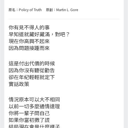
原名：Policy of Truth 原創：Martin L. Gore
你有見不得人的事
早知道就藏好藏滿，對吧？
現在你高興不起來
因為問題接踵而來
這是付出代價的時候
因為你沒有聽從勸告
卻在年紀輕輕就定下
實話政策
情況原本可以大不相同
以前一切多麼通情達理
你將一輩子問自己
如果你當初撒了謊
結局現在會是什麼樣子