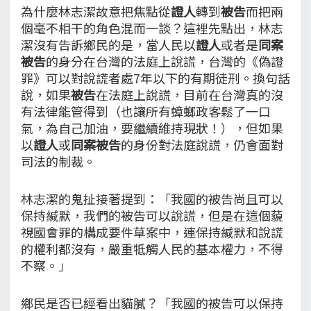
為什麼林志潔故意把焦點從
證人
轉到
被告
而把兩
個毫不相干的角色混而一談？這裡先點出，林志
潔沒有告訴鄉民的是，當人民以
證人
或者是
同案
被告
的身分在台灣的法庭上說謊，台灣的《偽證
罪》可以對說謊者處7年以下的有期徒刑。換句話
說，如果
被告
在法庭上說謊，目前在台灣真的沒
有法律能管得到（也讓所有蟑螂政客鬆了一口
氣，為自己加油，要繼續維持現狀！），但如果
以
證人
或
同案被告
的身份對法庭說謊，仍會面對
司法的制裁。
林志潔的鬼扯接著提到：「我國的被告尚且可以
保持緘默，我們的被告可以說謊，但是在這個藐
視國會罪的構成要件草案中，連保持緘默和說謊
的權利都沒有，嚴重牴觸人民的基本權力，不得
不察。」
鄉民是否已經看出貓膩？「我國的被告可以保持