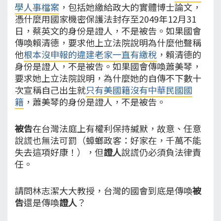
學人事檔案
，包括她繳給政大的實體博士論文，
憑什麼用國家機密保護法封存至2049年12月31
日，蔡英文的身份是證人，不是被告。如果國會
傳喚賴清德，要求他上立法院說明為什麼他聲稱
他
根本沒申報的違建老家一直有繳稅
，賴清德的
身份是證人，不是被告。如果國會傳喚蕭美琴，
要求她上立法院說明，為什麼她的自傳不下數十
次宣稱自己出生就
只有美國籍沒有中華民國國
籍
，蕭美琴的身份是證人，不是被告。
被告
在台灣法庭上有權利保持緘默，故意、任意
說謊也無法可罰（蟑螂政客：好家在，千萬不能
失去這項好康！），但
證人
說謊仍必須負法律責
任。
請問林志潔大大教授，台灣的國會到底是傳喚
被
告
還是傳喚
證人
？