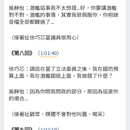
吳靜怡：潛艦這事我不太想提...好，你要講潛艦
對不對，潛艦的事情，其實我很佩服你，你把錄
音檔全部都聽過了...
（接著扯徐巧芯當議員很用心）
《第八回》
（
1:01:40
）
徐巧芯：請說在當了立法委員之後，我在國防預
算上面，我在潛艦國造上面，我做錯了什麼？
吳靜怡：因為你問我問政的部分，那因為這是你
的場合...
（接著扯觀眾、媒體不會對他叫囂、喝采）
《第九回》
（
1:02:10
）