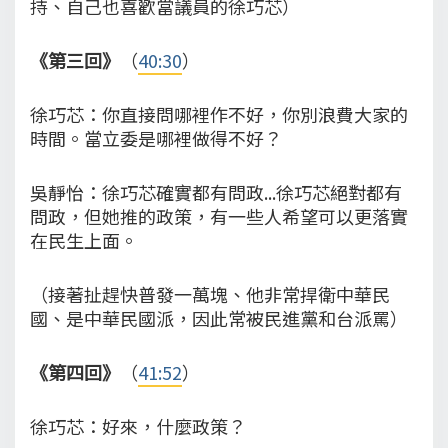
持、自己也喜歡當議員的徐巧芯）
《第三回》
（
40:30
）
徐巧芯：你直接問哪裡作不好，你別浪費大家的
時間。當立委是哪裡做得不好？
吳靜怡：徐巧芯確實都有問政...徐巧芯絕對都有
問政，但她推的政策，有一些人希望可以更落實
在民生上面。
（接著扯趕快普發一萬塊、他非常捍衛中華民
國、是中華民國派，因此常被民進黨和台派罵）
《第四回》
（
41:52
）
徐巧芯：好來，什麼政策？