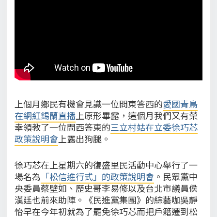
上個月鄉民有機會見識一位問東答西的
愛國青鳥
在網紅錫蘭直播
上原形畢露，這個月我們又有榮
幸領教了一位問西答東的
三立村姑在立委徐巧芯
政策說明會
上露出狗腿。
徐巧芯在上星期六的復盛里民活動中心舉行了一
場名為
「松信進行式」的政策說明會
。民眾黨中
央委員蔡壁如、歷史哥李易修以及台北市議員侯
漢廷也前來助陣。《民進黨集團》的綜藝咖吳靜
怡早在今年初就為了罷免徐巧芯而把戶籍遷到松