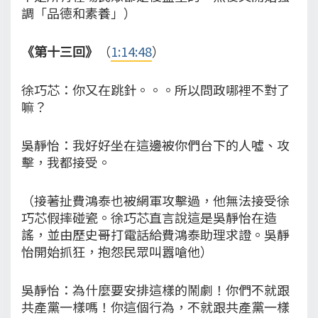
調「品德和素養」）
《第十三回》
（
1:14:48
）
徐巧芯：你又在跳針。。。所以問政哪裡不對了
嘛？
吳靜怡：我好好坐在這邊被你們台下的人噓、攻
擊，我都接受。
（接著扯費鴻泰也被網軍攻擊過，他無法接受徐
巧芯假摔碰瓷。徐巧芯直言說這是吳靜怡在造
謠，並由歷史哥打電話給費鴻泰助理求證。吳靜
怡開始抓狂，抱怨民眾叫囂嗆他）
吳靜怡：為什麼要安排這樣的鬧劇！你們不就跟
共產黨一樣嗎！你這個行為，不就跟共產黨一樣