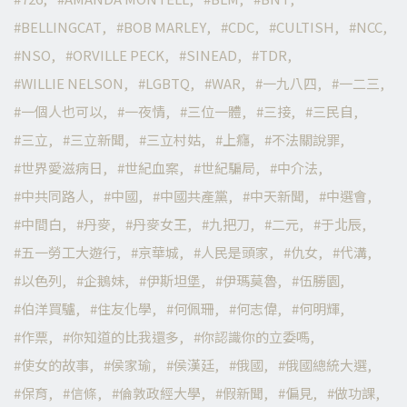
BELLINGCAT
BOB MARLEY
CDC
CULTISH
NCC
NSO
ORVILLE PECK
SINEAD
TDR
WILLIE NELSON
LGBTQ
WAR
一九八四
一二三
一個人也可以
一夜情
三位一體
三接
三民自
三立
三立新聞
三立村姑
上癮
不法關說罪
世界愛滋病日
世紀血案
世紀騙局
中介法
中共同路人
中國
中國共產黨
中天新聞
中選會
中間白
丹麥
丹麥女王
九把刀
二元
于北辰
五一勞工大遊行
京華城
人民是頭家
仇女
代溝
以色列
企鵝妹
伊斯坦堡
伊瑪莫魯
伍勝園
伯洋買驢
住友化學
何佩珊
何志偉
何明輝
作票
你知道的比我還多
你認識你的立委嗎
使女的故事
侯家瑜
侯漢廷
俄國
俄國總統大選
保育
信條
倫敦政經大學
假新聞
偏見
做功課