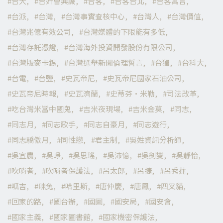
台大
台奸曹興誠
台客
台客台北
台客寓言
台派
台灣
台灣事實查核中心
台灣人
台灣價值
台灣兆億有效公司
台灣媒體的下限能有多低
台灣存託憑證
台灣海外投資開發股份有限公司
台灣版麥卡錫
台灣選舉新聞倫理誓言
台獨
台科大
台電
台鹽
史瓦帝尼
史瓦帝尼國家石油公司
史瓦帝尼時報
史瓦濟蘭
史蒂芬·米勒
司法改革
吃台灣米當中國鬼
吉米夜現場
吉米金莫
同志
同志月
同志歌手
同志自豪月
同志遊行
同志驕傲月
同性戀
君主制
吳姓資訊分析師
吳宜農
吳崢
吳思瑤
吳沛憶
吳釗燮
吳靜怡
吹哨者
吹哨者保護法
呂太郎
呂捷
呂秀蓮
呱吉
咪兔
哈里斯
唐仲慶
唐鳳
四叉貓
回家的路
國台辦
國圖
國安局
國安會
國家主義
國家圖書館
國家機密保護法