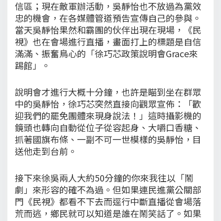
信區；現在敵軍辦活動，吳靜怡也不放過為黨效
忠的機會，在各媒體管道預告宣傳自己的參與。
當天吳靜怡果然和霸團的伙伴出現在現場，《民
視》也在會場進行直播，畫面打上的標題是自信
滿滿、振奮鳥心的「徐巧芯政策說明會Grace來
踢館」。
說明會才進行大概十分鐘，也許是瞄到坐在群眾
中的吳靜怡，徐巧芯突然直接向觀眾宣佈：「歡
迎我們的罷免團體來現身說法！」這時攝影機的
鏡頭也轉向自動從位子從容起身、大嚼口香糖、
抓著國旗布條、一副不可一世模樣的吳靜怡，目
送他走到台前。
接下來徐吳兩人大約50分鐘的你來我往以「鬧
劇」來形容的確不為過。但如果連民進黨公關部
門《民視》都看不下去而逕行中斷直播從會場落
荒而逃，鄉民就可以知道是誰在鬧笑話了。如果