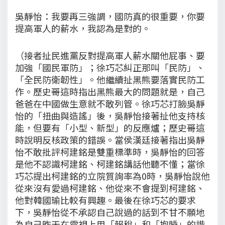
吳靜怡：我要再三強調，國防真的很重要，你要
提高軍人的薪水，我認為是對的。
（接者扯民進黨反對提高軍人薪水關他屁事、要
加強「國民軍防」；徐巧芯糾正那叫「民防」、
「全民防衛韌性」。他繼續扯黑熊要落實民防工
作。歷史哥這時指出黑熊最大的問題就是，自己
爸爸在中國做生意就不敢列管。徐巧芯打臉吳靜
怡的「扭曲與造謠」後，吳靜怡接著扯他支持核
能，但要有「小型、新型」的反應爐；歷史哥這
時說明反核政策的錯誤。當侯漢廷接著指出吳靜
怡不敢批評柯建銘是雙重標準時，吳靜怡的回答
是他不認識柯建銘、柯建銘講話他聽不懂；當徐
巧芯提出柯建銘的立院質詢率為0時，吳靜怡說他
從來沒有愛過柯建銘、他從來不會提到柯建銘、
他對韓國瑜比較有興趣。最後在徐巧芯的要求
下，吳靜怡從不承認自己說過的話到不甘不願地
為自己昨天在電視上用「報稅」和「抱睡」的諧