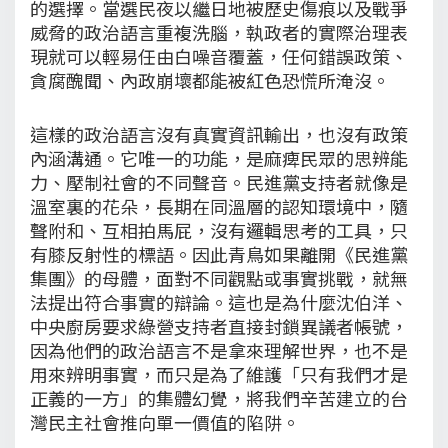
的選擇。當選民夜以繼日地被歷史傷痕以及戰爭
威脅的政治語言重複洗腦，執政者的實際治理表
現就可以輕易任由白噪音覆蓋，任何錯誤政策、
貪腐醜聞、內政崩壞都能被紅色恐慌所淹沒。
這樣的政治語言沒有真實資訊輸出，也沒有政策
內涵溝通。它唯一的功能，是麻痺民眾的思辨能
力、壓制社會的不同聲音。民進黨支持者就像是
溫室裏的花朵，長期在同溫層的認知環境中，隨
聲附和、互相拍馬屁，沒有邏輯思考的工具，只
有膝反射性的標語。因此青鳥如果離開《民進黨
集團》的母體，面對不同觀點或事實挑戰，就無
法提出符合事實的辯論。這也是為什麼沈伯洋、
中央廚房要求綠營支持者直接封鎖異議者帳號，
因為他們的政治語言不是拿來理解世界，也不是
用來辨明事實，而只是為了維護「只有我們才是
正義的一方」的集體幻覺，將我們辛苦建立的台
灣民主社會推向單一價值的陷阱。