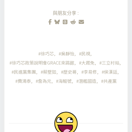
與朋友分享:
徐巧芯
吳靜怡
民視
徐巧芯政策說明會GRACE來踢館
大罷免
三立村姑
民進黨集團
蔡壁如
歷史哥
李易修
侯漢廷
費鴻泰
詹為元
海鯤號
潛艦國造
共產黨