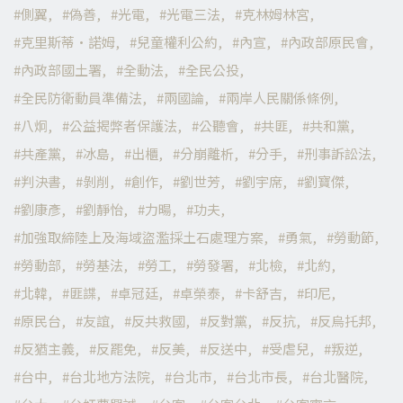
側翼
偽善
光電
光電三法
克林姆林宮
克里斯蒂·諾姆
兒童權利公約
內宣
內政部原民會
內政部國土署
全動法
全民公投
全民防衛動員準備法
兩國論
兩岸人民關係條例
八炯
公益揭弊者保護法
公聽會
共匪
共和黨
共產黨
冰島
出櫃
分崩離析
分手
刑事訴訟法
判決書
剝削
創作
劉世芳
劉宇席
劉寶傑
劉康彥
劉靜怡
力暘
功夫
加強取締陸上及海域盜濫採土石處理方案
勇氣
勞動節
勞動部
勞基法
勞工
勞發署
北檢
北約
北韓
匪諜
卓冠廷
卓榮泰
卡舒吉
印尼
原民台
友誼
反共救國
反對黨
反抗
反烏托邦
反猶主義
反罷免
反美
反送中
受虐兒
叛逆
台中
台北地方法院
台北市
台北市長
台北醫院