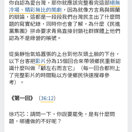
你自認為愛台灣，那你就應該完整看完這部
絕無
冷場、精彩無比的鬧劇
，因為就像方言鳥與錫蘭
的辯論，這都是一段段我們台灣民主出了什麼問
題的寫實紀錄，同時你也會了解，為什麼《民進
黨集團》拼命要求青鳥直接封鎖社群媒體上他們
認為不是綠營的帳號。
從吳靜怡氣焰囂張的上台到他灰頭土臉的下台，
以下台客把
影片
分為15個回合來帶領鄉民重新認
識什麼叫做「顧左右而言它」（每一回合都附上
了完整影片的時間點以方便鄉民快速搜尋參
考）。
《第一回》
（
36:12
）
徐巧芯：請問一下，你說要罷免，是有什麼問
題，哪邊做的不好呢？