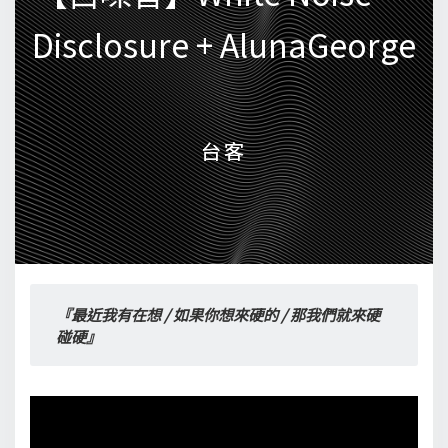
Disclosure + AlunaGeorge
Disclosure + AlunaGeorge
台客
台客
『最近我有在想 / 如果你想來硬的 / 那我們就來硬
碰硬』