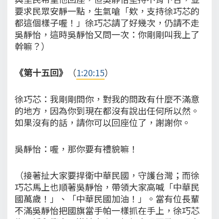
要求民眾安靜一點，生氣嗆「欸，支持徐巧芯的
都這個樣子喔！」徐巧芯請了好幾次，仍請不走
吳靜怡，這時吳靜怡又問一次：你剛剛叫我上了
幹嘛？）
《第十五回》
（
1:20:15
）
徐巧芯：我剛剛問你，對我的問政有什麼不滿意
的地方，因為你到現在都沒有說出任何所以然。
如果沒有的話，請你可以回座位了，謝謝你。
吳靜怡：喔，那你要有禮貌嘛！
（接著扯大家要捍衛中華民國，守護台灣；而徐
巧芯馬上也順著吳靜怡，帶領大家高喊「中華民
國萬歲！」、「中華民國加油！」。當有位長輩
不滿吳靜怡把國旗當手帕一樣抓在手上，徐巧芯