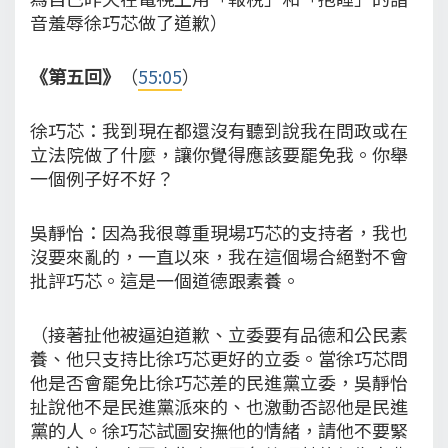
音羞辱徐巧芯做了道歉）
《第五回》
（
55:05
）
徐巧芯：我到現在都還沒有聽到說我在問政或在
立法院做了什麼，讓你覺得應該要罷免我。你舉
一個例子好不好？
吳靜怡：因為我很尊重現場巧芯的支持者，我也
沒要來亂的，一直以來，我在這個場合絕對不會
批評巧芯。這是一個道德跟素養。
（接著扯他被逼迫道歉、立委要有品德和公民素
養、他只支持比徐巧芯更好的立委。當徐巧芯問
他是否會罷免比徐巧芯差的民進黨立委，吳靜怡
扯說他不是民進黨派來的、也激動否認他是民進
黨的人。徐巧芯試圖安撫他的情緒，請他不要緊