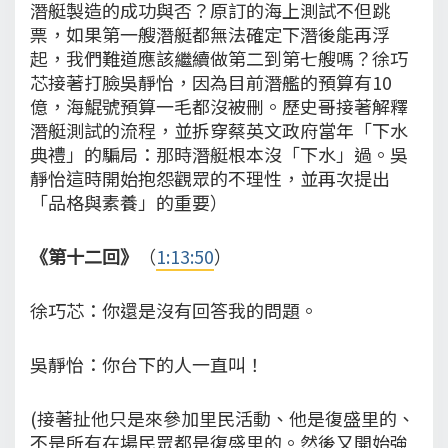
潛艇製造的成功與否？原訂的海上測試不但跳
票，如果第一艘潛艇都無法確定下潛後能再浮
起，我們難道應該繼續做第二到第七艘嗎？徐巧
芯接著打臉吳靜怡，因為目前潛艦的預算有10
億，海鯤號預算一毛都沒被刪。歷史哥接著解釋
潛艇測試的流程，並拆穿蔡英文政府當年「下水
典禮」的騙局：那時潛艇根本沒「下水」過。吳
靜怡這時開始抱怨觀眾的不理性，並再次提出
「品格與素養」的重要）
《第十二回》
（
1:13:50
）
徐巧芯：你還是沒有回答我的問題。
吳靜怡：你台下的人一直叫！
(接著扯他只是來參加里民活動、他是復盛里的、
不是所有在場民眾都是復盛里的。然後又開始強