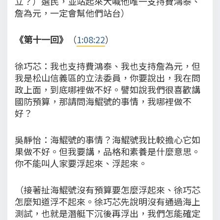
立？）選民，並站起來大喊他唯一支持費鴻泰、
詹為元，一定會幫他們站台）
《第十一回》
（
1:08:22
）
徐巧芯：我也支持費鴻泰、我也支持詹為元，但
我是松山信義區的立法委員，你要說出，我在問
政上面，到底哪裡做不好。譬如說我們很喜歡講
國防預算，那請問海鯤號的事情，我哪裡做不
好？
吳靜怡：海鯤號的事情？海鯤號我比較擔心它如
果做不好。但我要講，品格和素養是什麼意思。
你不能叫人家要浮起來、浮起來。
（接著扯海鯤號沒有預算要怎麼浮起來、徐巧芯
怎麼知道浮不起來。徐巧芯先說明沒有通過海上
測試，也就是潛艇下沉後再浮出，我們怎能確定