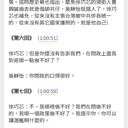
張。這時歷史哥也指出，罷免徐巧芯的領銜人曹
興誠過去就是個舔共仔，吳靜怡挺錯人了。徐巧
芯也補充，從來沒有主張台灣被中共併吞統一
的、從來沒有其它國家護照的，就是他自己）
《第六回》
（
1:00:51
）
徐巧芯：但是你還沒有告訴我們，在問政上面我
到底哪一點做不好了？
吳靜怡：你問政的口條很好。
《第七回》
（
1:00:58
）
徐巧芯：不，我哪裡做不好？我們在問做不好
的，我哪一個政策做不好了。我提示你，你可以
講潛艦啊什麼的。