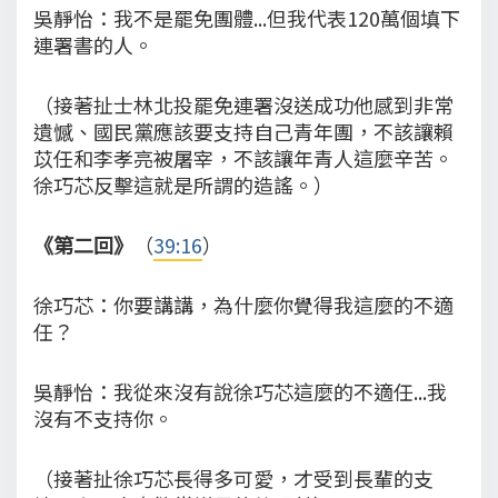
吳靜怡：我不是罷免團體...但我代表120萬個填下
連署書的人。
（接著扯士林北投罷免連署沒送成功他感到非常
遺憾、國民黨應該要支持自己青年團，不該讓賴
苡任和李孝亮被屠宰，不該讓年青人這麼辛苦。
徐巧芯反擊這就是所謂的造謠。）
《第二回》
（
39:16
）
徐巧芯：你要講講，為什麼你覺得我這麼的不適
任？
吳靜怡：我從來沒有說徐巧芯這麼的不適任...我
沒有不支持你。
（接著扯徐巧芯長得多可愛，才受到長輩的支