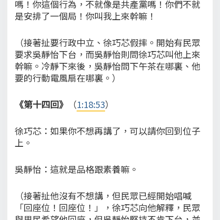
嗎！你這個行為，不就像是共產黨嗎！你們不就
是安排了一個局！你叫我上來幹嘛！
（接著扯要行政中立、徐巧芯假摔。開始有民眾
要求吳靜怡下台，而吳靜怡則問徐巧芯叫他上來
幹嘛。冷靜下來後，吳靜怡問下午茶在哪裏、他
要的行動電風扇在哪裏。）
《第十四回》
（
1:18:53
）
徐巧芯：如果你不想再講了，可以請你回到位子
上。
吳靜怡：這就是品格跟素養嘛。
（接著扯他沒有不想講，但民眾已經開始唱喊
「回座位！回座位！」，徐巧芯向他解釋，民眾
與里民希望他回座，但吳靜怡堅持不肯下台，並