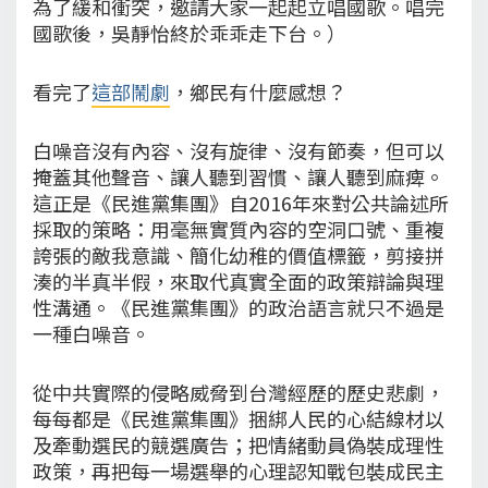
為了緩和衝突，邀請大家一起起立唱國歌。唱完
國歌後，吳靜怡終於乖乖走下台。）
看完了
這部鬧劇
，鄉民有什麼感想？
白噪音沒有內容、沒有旋律、沒有節奏，但可以
掩蓋其他聲音、讓人聽到習慣、讓人聽到麻痺。
這正是《民進黨集團》自2016年來對公共論述所
採取的策略：用毫無實質內容的空洞口號、重複
誇張的敵我意識、簡化幼稚的價值標籤，剪接拼
湊的半真半假，來取代真實全面的政策辯論與理
性溝通。《民進黨集團》的政治語言就只不過是
一種白噪音。
從中共實際的侵略威脅到台灣經歷的歷史悲劇，
每每都是《民進黨集團》捆綁人民的心結線材以
及牽動選民的競選廣告；把情緒動員偽裝成理性
政策，再把每一場選舉的心理認知戰包裝成民主