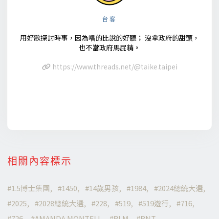
台客
用好歌探討時事，因為唱的比說的好聽； 沒拿政府的甜頭，
也不當政府馬屁精。
https://www.threads.net/@taike.taipei
相關內容標示
1.5博士集團
1450
14歲男孩
1984
2024總統大選
2025
2028總統大選
228
519
519遊行
716
726
AMANDA MONTELL
BLM
BNT