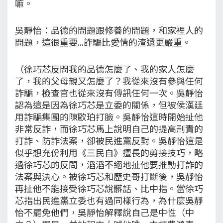
嘛。
吳靜怡：品德的問題跟修養的問題，和家裡人的
問題，這很重要...詐騙比愛情的渣還更嚴重。
（徐巧芯反問我的品德怎麼了、我的家人怎麼
了，我的父母親又怎麼了？我從來沒有參與任何
詐騙，檢查官也從來沒有傳訊任何一次。吳靜怡
認為這是因為徐巧芯是立委的關係，但被侯漢廷
用詐騙集團的陳歐珀打臉。吳靜怡這時開始扯他
非常反詐，而徐巧芯馬上說明自己的提高刑責的
打詐、防詐法案，卻被民進黨反對。吳靜怡這是
似乎想充份利用《三民自》擅長的剪接技巧，略
過徐巧芯的反問，滔滔不絕地扯他要推動打詐的
法案與決心。被徐巧芯和歷史哥打斷後，吳靜怡
再扯他不能接受徐巧芯說髒話、比中指。當徐巧
芯指出民進黨立委也有過同樣行為，為什麼吳靜
怡不罷免他們，吳靜怡解釋說自己是中性（中