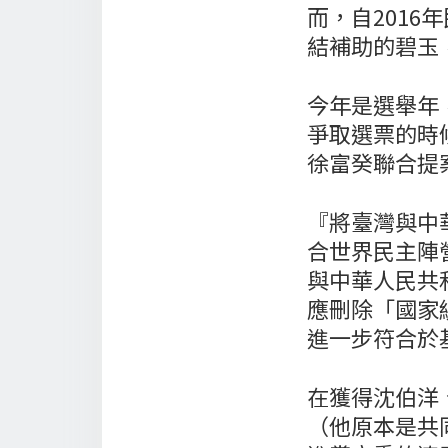
而，自201
結補助的碧玉
今年是選舉年
爭取選票的時
徐富癸聯合提
『將臺灣與中
合世界民主陣
與中華人民共
應刪除「國家
進一步符合於
在獲得沈伯洋
（他原本是共