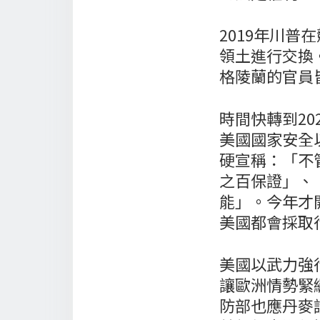
2019年川
領土進行交換
格陵蘭的官員
時間快轉到2
美國國家安全
硬宣稱：「不
之百保證」、
能」。今年才
美國都會採取
美國以武力強
讓歐洲情勢緊
防部也應丹麥