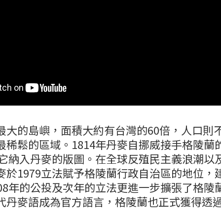
最大的島嶼，面積大約有台灣的60倍，人口則
最稀鬆的區域。1814年丹麥自挪威接手格陵蘭
式將它納入丹麥的版圖。在全球反殖民主義浪潮以
麥於1979立法賦予格陵蘭行政自治區的地位，
008年的公投及次年的立法更進一步擴張了格陵
代丹麥語成為官方語言，格陵蘭也正式獲得透