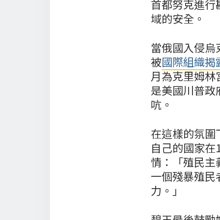
首都努克進行
域的安全。
當俄國入侵烏
被
國際組織揭
月為克里姆林
是美國川普政
吭。
在這樣的氛圍
自己的國家在
情：「殖民主
一個殘暴殖民
力。」
碧玉最後鼓勵