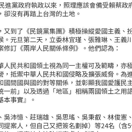
6年民進黨政府執政以來，照理應該會備受賴蔡政
，卻沒有再踏上台灣的土地。
，又到了《民鏡黨集團》積極操縱愛國主義、
候。元旦第二天，立委林宜瑾、張雅琳、王義
案修訂《兩岸人民關係條例》。他們認為：
華人民共和國領土視為同一主權可及範疇，亦
營，抵禦中華人民共和國侵略及擴張威脅。為
和國間國與國的對等關係，並彰顯我國愛護民
統一前」以及透過「地區」相稱兩國領土之用
基本事實』。
、吳沛憶、莊瑞雄、吳思瑤、吳秉叡、林俊憲
同提案人，但自己又把簽名劃掉）等24名（含