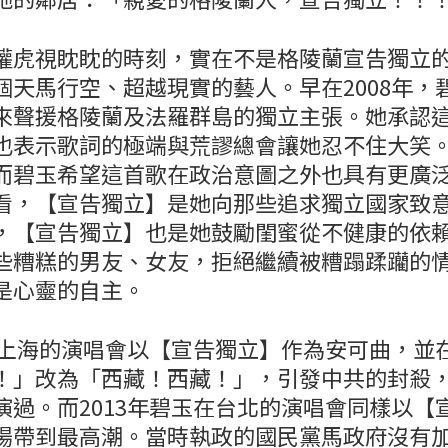
權虎視眈眈的時刻，實在不是格陵蘭宣告獨立
個天馬行空、超越現實的藝人。早在2008年，
來聲援格陵蘭及法羅群島的獨立主張。她承認
也表示歌詞的極端與荒謬總會讓她忍不住大笑
而碧玉希望這首歌在政治意圖之外也具有更廣
看，【宣告獨立】是她向那些追求獨立國家致
，【宣告獨立】也是她鼓勵閨蜜從不健康的依
些糟糕的男友、女友，拒絕繼續被糟蹋蹂躪的
是心靈的自主。
玉在上海的演唱會以【宣告獨立】作為安可曲，並
！」改為「西藏！西藏！」，引發中共的封殺
演過。而2013年碧玉在台北的演唱會同樣以【
場帶到最高潮。當時執政的國民黨馬政府沒有