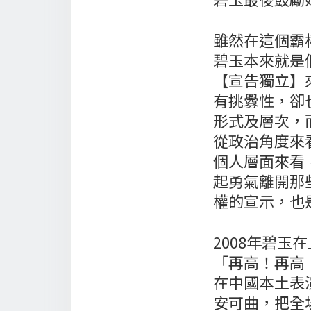
雖然在這個霸
碧玉本來就是
【宣告獨立】
有挑釁性，卻
形式及層次，
從政治角度來
個人層面來看
起勇氣離開那
權的宣示，也
2008年碧
「再高！再高
在中國本土表
安可曲，把全