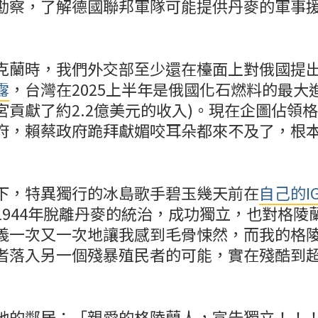
勘察，了解德國聯邦軍隊可能提供丹麥的軍事
克蘭時，我們外交部至少還在檯面上對俄國提
露
，台灣在2025上半年是俄國化石燃料的最大
宮貢獻了約2.2億美元的收入)。現在企圖佔領
府，賴蔡政府跪拜獻媚咬耳朵都來不及了，根
下，特異獨行的冰島歌手碧玉幾天前在
自己的I
1944年脫離丹麥的統治，成功獨立，也對格陵
義一次又一次地讓我感到毛骨悚然，而我的格
者落入另一個殘暴殖民者的可能，實在殘酷到
她的鄰居：「親愛的格陵蘭人，宣告獨立！！