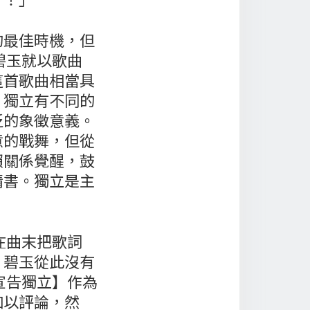
的最佳時機，但
碧玉就以歌曲
這首歌曲相當具
。獨立有不同的
泛的象徵意義。
意的戰舞，但從
賴關係覺醒，鼓
情書。獨立是主
在曲末把歌詞
，碧玉從此沒有
宣告獨立】作為
加以評論，然