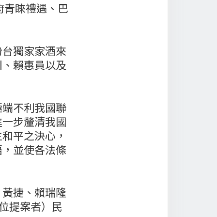
府青睞禮遇、巴
扮台獨家家酒來
川、賴惠員以及
極端不利我國聯
進一步釐清我國
主和平之決心，
語，並使各法條
、黃捷、賴瑞隆
5位提案者）民