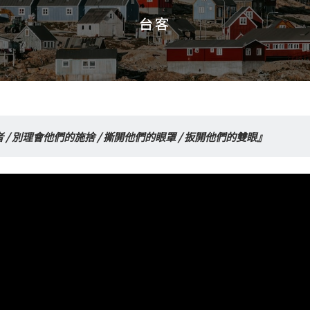
台客
台客
/ 別理會他們的施捨 / 撕開他們的眼罩 / 扳開他們的雙眼』