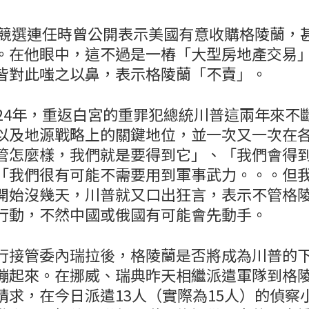
普在競選連任時曾公開表示美國有意收購格陵蘭，
。在他眼中，這不過是一樁「大型房地產交易
皆對此嗤之以鼻，表示格陵蘭「不賣」。
024年，重返白宮的重罪犯總統川普這兩年來不
以及地源戰略上的關鍵地位，並一次又一次在
管怎麼樣，我們就是要得到它」、「我們會得
「我們很有可能不需要用到軍事武力。。。但
開始沒幾天，川普就又口出狂言，表示不管格
行動，不然中國或俄國有可能會先動手。
行接管委內瑞拉後，格陵蘭是否將成為川普的
繃起來。在挪威、瑞典昨天相繼派遣軍隊到格
請求，在今日派遣13人（實際為15人）的偵察