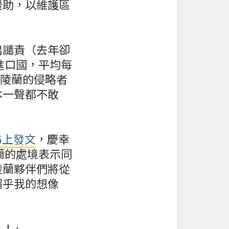
援助，以維護區
出譴責（去年卻
進口國，平均每
格陵蘭的侵略者
本一聲都不敢
G上發文
，慶幸
蘭的處境表示同
陵蘭夥伴們將從
超乎我的想像
！！」