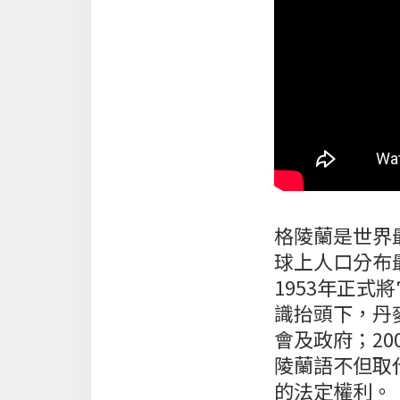
格陵蘭是世界
球上人口分布
1953年正
識抬頭下，丹
會及政府；2
陵蘭語不但取
的法定權利。