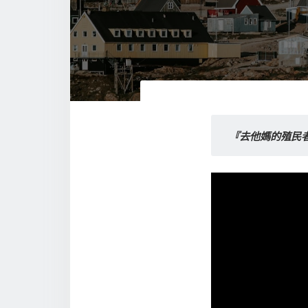
『去他媽的殖民者 