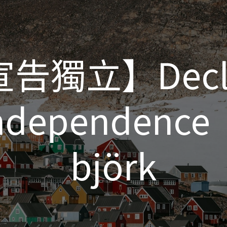
告獨立】Decl
告獨立】Decl
ndependence
ndependence
björk
björk