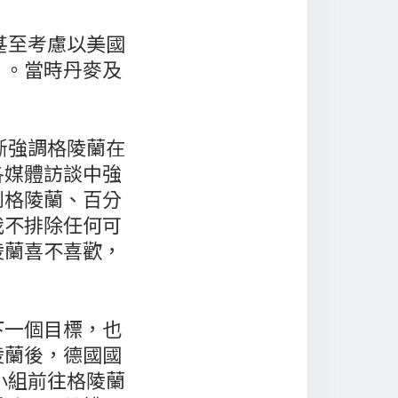
甚至考慮以美國
」。當時丹麥及
斷強調格陵蘭在
各媒體訪談中強
到格陵蘭、百分
我不排除任何可
陵蘭喜不喜歡，
下一個目標，也
陵蘭後，德國國
小組前往格陵蘭