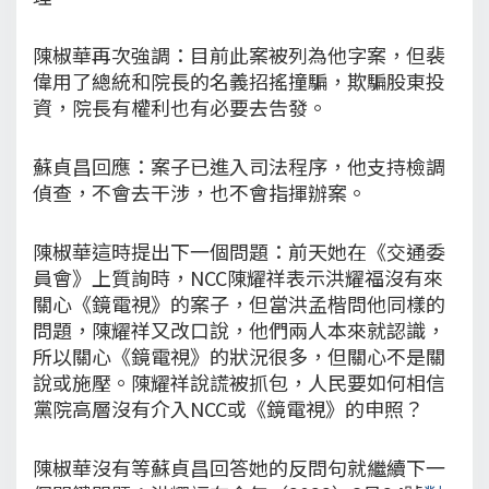
陳椒華再次強調：目前此案被列為他字案，但裴
偉用了總統和院長的名義招搖撞騙，欺騙股東投
資，院長有權利也有必要去告發。
蘇貞昌回應：案子已進入司法程序，他支持檢調
偵查，不會去干涉，也不會指揮辦案。
陳椒華這時提出下一個問題：前天她在《交通委
員會》上質詢時，NCC陳耀祥表示洪耀福沒有來
關心《鏡電視》的案子，但當洪孟楷問他同樣的
問題，陳耀祥又改口說，他們兩人本來就認識，
所以關心《鏡電視》的狀況很多，但關心不是關
說或施壓。陳耀祥說謊被抓包，人民要如何相信
黨院高層沒有介入NCC或《鏡電視》的申照？
陳椒華沒有等蘇貞昌回答她的反問句就繼續下一