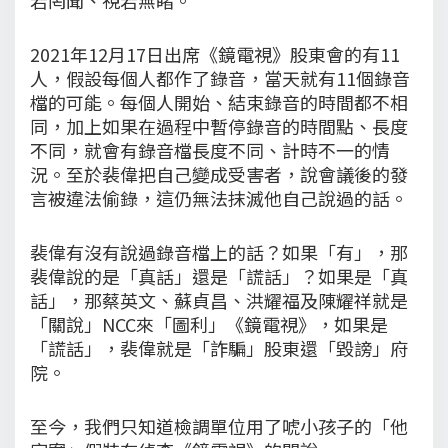
2021年12月17日出席《鏡電視》股東會的有11
人，假設每個人都作了錄音，當天就有11個錄音
檔的可能。每個人開始、結束錄音的時間都不相
同，加上如果在過程中暫停錄音的時間點、長度
不同，就會有錄音檔長度不同、計時不一的情
況。至於裴偉把自己變成受害者，說會議後的發
言被違法偷錄，這仍無法抹滅他自己說過的話。
裴偉有沒有說過錄音檔上的話？如果「有」，那
裴偉說的是「真話」還是「謊話」？如果是「真
話」，那蔡英文、蘇貞昌、洪耀福及陳耀祥就是
「關說」NCC來「圖利」《鏡電視》，如果是
「謊話」，裴偉就是「詐騙」股東還「毀謗」府
院。
至今，我們只知道檢調單位用了唬小孩子的「他