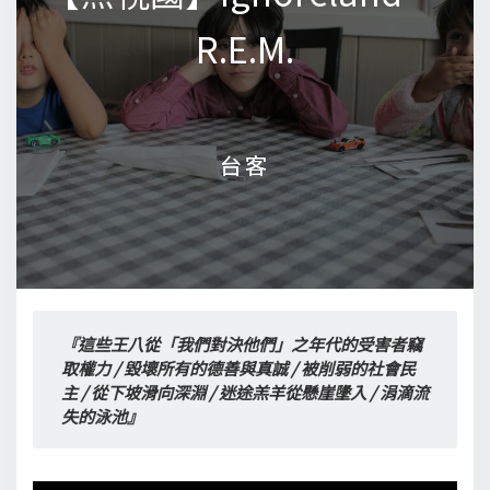
R.E.M.
R.E.M.
台客
台客
『這些王八從「我們對決他們」之年代的受害者竊
取權力 / 毀壞所有的德善與真誠 / 被削弱的社會民
主 / 從下坡滑向深淵 / 迷途羔羊從懸崖墬入 / 涓滴流
失的泳池』