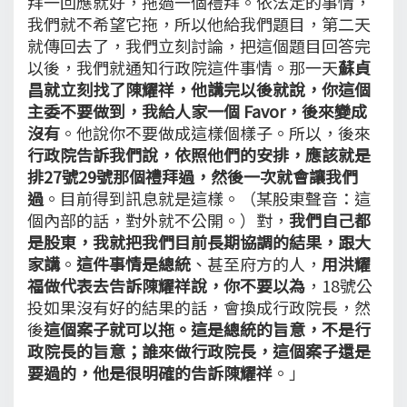
拜一回應就好，拖過一個禮拜。依法定的事情，
我們就不希望它拖，所以他給我們題目，第二天
就傳回去了，我們立刻討論，把這個題目回答完
以後，我們就通知行政院這件事情。那一天
蘇貞
昌就立刻找了陳耀祥，他講完以後就說，你這個
主委不要做到，我給人家一個 Favor，後來變成
沒有
。他說你不要做成這樣個樣子。所以，後來
行政院告訴我們說，依照他們的安排，應該就是
排27號29號那個禮拜過，然後一次就會讓我們
過
。目前得到訊息就是這樣。（某股東聲音：這
個內部的話，對外就不公開。）對，
我們自己都
是股東，我就把我們目前長期協調的結果，跟大
家講
。
這件事情是總統
、甚至府方的人，
用洪耀
福做代表去告訴陳耀祥說，你不要以為
，18號公
投如果沒有好的結果的話，會換成行政院長，然
後
這個案子就可以拖。這是總統的旨意，不是行
政院長的旨意；誰來做行政院長，這個案子還是
要過的，他是很明確的告訴陳耀祥
。」