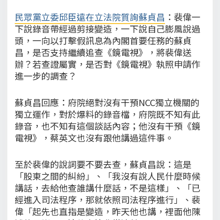
民眾黨立委邱臣遠在立法院質詢蘇貞昌
：裴偉一
下說錄音帶經過剪接變造，一下說自己膨風說過
頭，一向以打擊假訊息為內閣首要任務的蘇貞
昌，是否支持繼續追查《鏡電視》，將裴偉送
辦？若查證屬實，是否對《鏡電視》執照申請作
進一步的調查？
蘇貞昌回應：府院絕對沒有干預NCC獨立機關的
獨立運作，對於爆料的錄音檔，府院既不知有此
錄音，也不知有這個談話內容；他沒有干預《鏡
電視》，蔡英文也沒有跟他講過這件事。
至於裴偉的說詞要不要去查，蘇貞昌說：這是
「股東之間的糾紛」、「我沒有說人民什麼時候
講話，去給他查誰講什麼話，不是這樣」、「已
經進入司法程序，那就依照司法程序進行」、裴
偉「起先也直指是變造，昨天他也講，裡面他陳