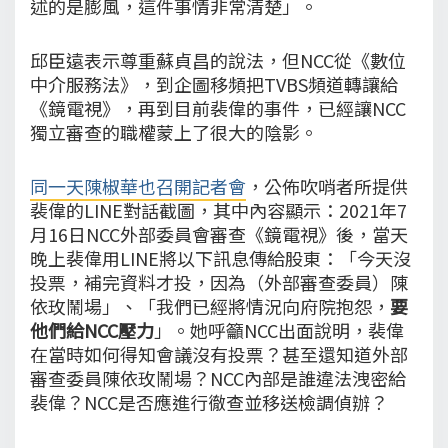
述的是膨風，這件事情非常清楚」。
邱臣遠表示尊重蘇貞昌的說法，但NCC從《數位
中介服務法》，到企圖移頻把TVBS頻道轉讓給
《鏡電視》，再到目前裴偉的事件，已經讓NCC
獨立審查的職權蒙上了很大的陰影。
同一天陳椒華也召開記者會
，公佈吹哨者所提供
裴偉的LINE對話截圖，其中內容顯示：2021年7
月16日NCC外部委員會審查《鏡電視》後，當天
晚上裴偉用LINE將以下訊息傳給股東：「今天沒
投票，補完資料才投，因為（外部審查委員）陳
依玫鬧場」、「我們已經將情況向府院抱怨，
要
他們給NCC壓力
」。她呼籲NCC出面說明，裴偉
在當時如何得知會議沒有投票？甚至還知道外部
審查委員陳依玫鬧場？NCC內部是誰違法洩密給
裴偉？NCC是否應進行徹查並移送檢調偵辦？