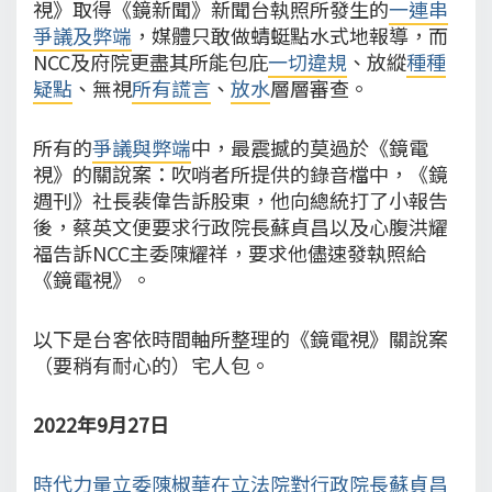
視》取得《鏡新聞》新聞台執照所發生的
一連串
爭議及弊端
，媒體只敢做蜻蜓點水式地報導，而
NCC及府院更盡其所能包庇
一切違規
、放縱
種種
疑點
、無視
所有謊言
、
放水
層層審查。
所有的
爭議與弊端
中，最震撼的莫過於《鏡電
視》的關說案：吹哨者所提供的錄音檔中，《鏡
週刊》社長裴偉告訴股東，他向總統打了小報告
後，蔡英文便要求行政院長蘇貞昌以及心腹洪耀
福告訴NCC主委陳耀祥，要求他儘速發執照給
《鏡電視》。
以下是台客依時間軸所整理的《鏡電視》關說案
（要稍有耐心的）宅人包。
2022年9月27日
時代力量立委陳椒華在立法院對行政院長蘇貞昌