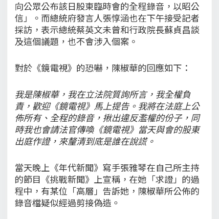
向公眾公布該日股東臨時會的全程錄音，以昭公
信」。而總統府發言人張惇涵也在下午接受記者
採訪，表示總統蔡英文未曾和行政院長蘇貞昌談
及這個議題，也不會涉入個案。
對於《鏡電視》的恐嚇，陳椒華的回應如下：
我是陳椒華，我在立法院質詢所言，我全權負
責，歡迎《鏡電視》馬上提告。我將在法庭上公
佈所有、全程的錄音，揪出違反濫權的份子，同
時我也會請法官傳喚《鏡電視》當天與會的股東
出庭作證，來釐清到底是誰在說謊。
當天晚上《年代新聞》寫手張雅琴在自己所主持
的節目《挑戰新聞》上宣稱，在她「求證」的過
程中，有某位「高層」告訴她，陳椒華所公佈的
錄音檔疑似經過剪接偽造。