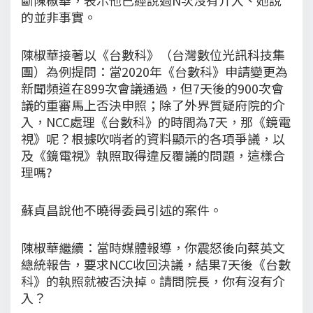
的並非事實。
陳椒華接著以《台數科》（台灣數位光訊科技集
團）為例提問：當2020年《台數科》申請變更為
新聞頻道在899次會議通過，但7天後的900次會
議的重審馬上否決申照；除了外界質疑府院的介
入，NCC處理《台數科》的時間為7天，那《鏡電
視》呢？根據吹哨者的資料顯示的各項爭議，以
及《鏡電視》執照取得違反覆議的問題，這樣合
理嗎?
蘇貞昌說他不曉得委員引述的案件。
陳椒華繼續：當時媒體報導，你震怒後向蔡英文
總統報告，要求NCC收回決議，結果7天後《台數
科》的執照就被否決掉。請問院長，你有沒有介
入？