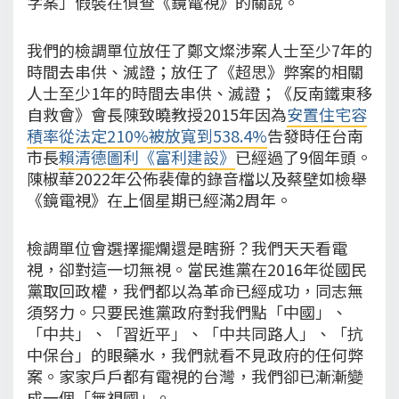
字案」假裝在偵查《鏡電視》的關說。
我們的檢調單位放任了鄭文燦涉案人士至少7年的
時間去串供、滅證；放任了《超思》弊案的相關
人士至少1年的時間去串供、滅證；《反南鐵東移
自救會》會長陳致曉教授2015年因為
安置住宅容
積率從法定210%被放寬到538.4%
告發時任台南
市長
賴清德圖利《富利建設》
已經過了9個年頭。
陳椒華2022年公佈裴偉的錄音檔以及蔡壁如檢舉
《鏡電視》在上個星期已經滿2周年。
檢調單位會選擇擺爛還是瞎掰？我們天天看電
視，卻對這一切無視。當民進黨在2016年從國民
黨取回政權，我們都以為革命已經成功，同志無
須努力。只要民進黨政府對我們點「中國」、
「中共」、「習近平」、「中共同路人」、「抗
中保台」的眼藥水，我們就看不見政府的任何弊
案。家家戶戶都有電視的台灣，我們卻已漸漸變
成一個「無視國」。