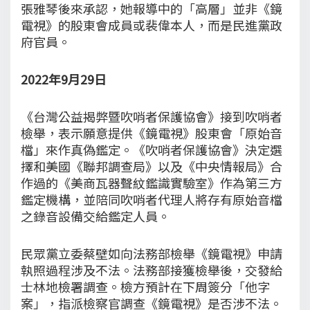
張雅琴後來承認，她報導中的「高層」並非《鏡
電視》的股東會成員或裴偉本人，而是民進黨政
府官員。
2022年9月29日
《台灣公益揭弊暨吹哨者保護協會》接到吹哨者
檢舉，表示願意提供《鏡電視》股東會「原始音
檔」來作真偽鑑定。《吹哨者保護協會》決定選
擇和美國《聯邦調查局》以及《中央情報局》合
作過的《美商瓦器聲紋鑑識實驗室》作為第三方
鑑定機構，並陪同吹哨者代理人將存有原始音檔
之錄音設備交給鑑定人員。
民眾黨立委蔡壁如向法務部檢舉《鏡電視》申請
執照過程涉及不法。法務部接獲檢舉後，交發給
士林地檢署調查。檢方預計在下周簽分「他字
案」，指派檢察官調查《鏡電視》是否涉不法。