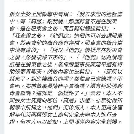
張女士於上開報導中聲稱：「我去求證的過程當
中，有『高層』跟我說，那個錄音不是在股東
會，是在股東會之後，而且疑似經過剪接」、
「我查證之後，『他們說』這個你可以去調股東
會，股東會他的錄音都有存檔，股東會的錄音當
中沒有這段」、「所以『他們』懷疑是在股東會
之後，然後被錄下來的」、「『他們』認為說應
該是在股東會之後，裴偉跟董事長陳建平還有特
助張寒青聊天，然後內容也被剪接」、「那所以
話來了，到底誰錄音的呢？裴偉自己會錄嗎？不
會吧，那前董事長陳建平會錄嗎？還有特助張寒
青會錄嗎？這就是一個疑點了。」云云，本人不
知張女士究竟向哪位「高層」求證、亦無從得知
報導中所稱之「他們」究係何人，本人更無法理
解年代新聞與張女士為何完全未向本人進行查
證，但本人可以確知，上開報導內容完全錯誤。