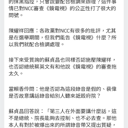
的抹黑指控，只會說要配合檢調來辦理？這件事
情已對NCC審查《鏡電視》的公正性打了很大的
問號。
陳耀祥回應：各政黨對NCC有很多的批評，尤其
是在選舉期間，但我們能告《鏡電視》什麼？所
以我們就配合檢調處理。
接下來受質詢的蘇貞昌也同樣否認施壓陳耀祥，
也否認總統蔡英文有和他說《鏡電視》的審查拖
太久。
當賴香伶問：他是否認為這段錄音是假的、裴偉
是否故意講話錄音給別人聽來詆毀府院？
蘇貞昌回答說：「第三人在外面要講什麼話，這
不是總統、院長能夠去控制、也不必去查。那他
本人有對於被爆出來的所謂錄音帶又提出質疑，