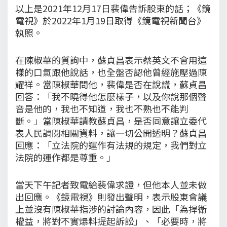
以上是2021年12月17日裴偉告訴股東的話；《鏡
電視》於2022年1月19日取得《鏡電視新聞台》
執照。
在陳椒華的質詢中，蘇貞昌表示蔡英文不會用這
樣的口氣跟他說話，也全盤否認他曾經施壓過陳
耀祥。當陳椒華問他，裴偉是否在說謊，蘇貞昌
回答：「我不曉得他怎麼樣子，以及你說那個聲
音是他的，我也不知道，我也不熟也不能判
斷。」當陳椒華請教蘇貞昌，是否同意讓立委代
表人民調閱相關資料，讓一切公開透明？蘇貞昌
回應：「立法院的運作有法規的規定，我們對立
法院的運作都是尊重。」
當天下午記者致電給裴偉求證，但他本人並未做
出回應。《鏡電視》則發出聲明，表示股東會議
上並沒有陳椒華指涉的討論內容，因此「為捍衛
權益，將對不實爆料提起訴訟」、「必要時，將