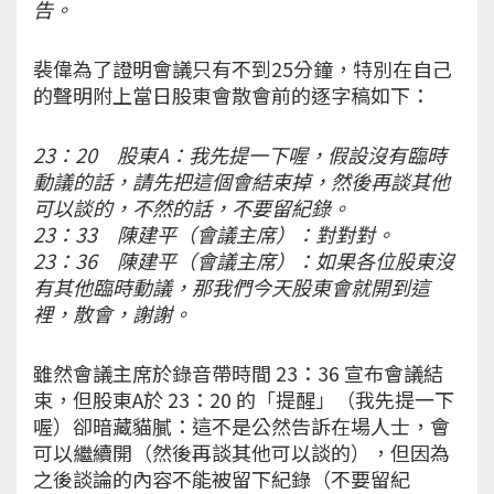
告。
裴偉為了證明會議只有不到25分鐘，特別在自己
的聲明附上當日股東會散會前的逐字稿如下：
23：20 股東A：我先提一下喔，假設沒有臨時
動議的話，請先把這個會結束掉，然後再談其他
可以談的，不然的話，不要留紀錄。
23：33 陳建平（會議主席）：對對對。
23：36 陳建平（會議主席）：如果各位股東沒
有其他臨時動議，那我們今天股東會就開到這
裡，散會，謝謝。
雖然會議主席於錄音帶時間 23：36 宣布會議結
束，但股東A於 23：20 的「提醒」（我先提一下
喔）卻暗藏貓膩：這不是公然告訴在場人士，會
可以繼續開（然後再談其他可以談的），但因為
之後談論的內容不能被留下紀錄（不要留紀