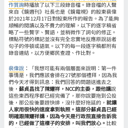
作質詢
時播放了以下三段錄音檔。錄音檔的人聲
來自《鏡週刊》社長也是《鏡電視》的股東裴偉
於2021年12月17日對股東所作的報告。為了能夠
順暢的閱讀以及不費力的理解，以下的逐字稿省
略了一些贅字、贅語，並稍微作了詞句的修正。
標點符號的標記並沒有完全忠實地反應原說話者
句子的停頓或語氣。以下的每一段逐字稿都附有
錄音連結，以方便鄉民查證、作比對。
裴偉說
：「我想可能有兩個層面來說明：第一件
事情是，我們應該會排在27號那個禮拜，因為我
們今天才得到訊息：我們回答的問題送進去之
後，
蘇貞昌找了陳耀祥，NCC的主委，跟他講
說
這些東西程序都已經完備了，那你說要拖到公投
後，那公投後要趕快排，沒什麼好拖延的，
就讓
人家用很快的速度拿到執照。這部分蘇貞昌已經
明確跟陳耀祥講，因為今天是行政院直接告訴我
的，已經做了這樣子的安排，叫我們放心。
比較