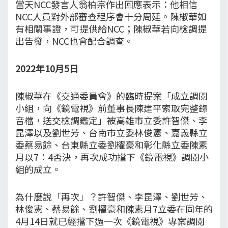
當天NCC發言人翁柏宗作出回應表示：他相信
NCC人員對外部審查程序會十分周延。陳椒華如
有相關事證，可提供給NCC；陳椒華若向檢調提
出告發，NCC也會配合調查。
2022年10月5日
陳椒華在《交通委員會》的臨時提案「成立調閱
小組，向《鏡電視》前董事長陳建平索取完整錄
音檔，送交檢調鑑定」被高雄市立委許智傑、李
昆澤以及劉世芳、台南市立委林俊憲、嘉義縣立
委蔡易餘、台東縣立委劉櫂豪和彰化縣立委陳素
月以7：4否決，再次成功擋下《鏡電視》調閱小
組的成立。
為什麼說「再次」？許智傑、李昆澤、劉世芳、
林俊憲、蔡易餘、劉櫂豪和陳素月7立委在同年的
4月14日就已經擋下過一次《鏡電視》專案調閱