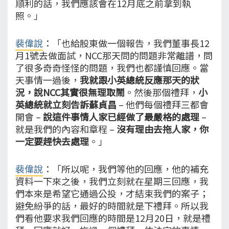
順利的話，我們應該會在12月底之前拿到執
照。」
裴偉說
：「也給股東做一個報告，我們董事長12
月1號去做面試，NCC那天問的問題非常離譜，問
了很多奇奇怪怪的問題，我們也都謹慎回應。當
天事情一過後，
我就跟小英總統反應那天的狀
況，說NCC其實很無理取鬧
。然後那個禮拜，
小
英總統就立刻告訴蘇貞昌
– 他們每個禮拜三都會
開會 –
說這件事情人家已經做了最嚴格的處理
–
就是我們的內容和章程 –
沒有理由去拖人家，你
一定要趕快去處理
。」
裴偉說
：「所以呢，我們等他的回應，他的補充
資料一下來之後，我們立刻就在星期三回應，我
們本來是希望它通過公投，才結束我們的案子；
避免紛爭的話，最好的時間就是下禮拜。所以我
們看他要求我們回應的時間是12月20日，就是禮