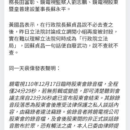
務長田富彰、鏡電視監察人劉志鵬、鏡電視股東
暨皇普建設董事長蘇永平。
黃國昌表示，在行政院長蘇貞昌說不必去查之
後，昨日立法院討論成立調閱小組再度被封殺，
實在難以理解立法院何時成為「行政院立法
局」，因蘇貞昌一句話便自廢武功，說不查就不
查。
同一天裴偉發表聲明：
鏡電視110年12月17日臨時股東會錄音檔，全程
僅24分29秒，若無剪輯或變造，即可清楚聽到會
議主席自23分36秒處已宣布股東會結束。其餘錄
音段落悉為股東會後應受法律保護之私人談話內
容，由竊錄者違法竊錄。偷錄音者將鏡電視公司
股東會的錄音檔，及會後股東間的非正式談話錄
音散布於眾，恐有觸法之虞，本人已委由律師提