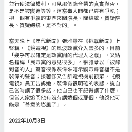
並行使法律權利，可見那個錄音帶的真實與否，
是不是被變造等等，連當事人間都已經有爭執；
把一個有爭執的東西來問院長、問總統，質疑院
長、質疑總統，是不對的」。
當天晚上《年代新聞》張雅琴在《挑戰新聞》上
聲稱，《鏡電視》的風波政黨介入蠻多的，目前
「幾乎可以確定是政黨間的代理人之戰」，又點
名指稱「民眾黨的意見很多」。張雅琴以「被錄
到音的人」聲音很像裴偉來暗示觀眾錄音檔不是
裴偉的聲音；接著卻又告訴電視機前觀眾，《鏡
電視》員工告訴她，裴偉有很明確的表態，説自
己當時講了很多話，他自己也不記得講了什麼，
但當大家追問他有沒有講這個或那個，他說他可
能是「善意的膨風了」。
2022年10月3日