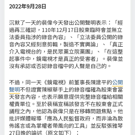
2022年9月28日
沉默了一天的裴偉今天發出公開聲明表示：「經
過再三確認，110年12月17日股東臨時會並無立
法委員指涉的錄音內容」、「立法委員公開的錄
音內容又經刻意剪輯，製造不實輿論」、「真正
介入電視台的，是民眾黨立院黨團」、「在這整
起事件中，鏡電視才是真正的受害者」。裴偉並
沒有承認或否認錄音檔中的人聲是自己的。
不過，同一天《鏡電視》前董事長陳建平的
公開
聲明
不但證實陳椒華手上的錄音檔確為股東會當
天發言內容，也表示願意提供完整錄音檔給相關
權責單位。至於裴稱宣稱該發言不在股東會正式
議程之內，他認為裴偉只是在移轉問題焦點。他
批評媒體報導「應為人民監督政府，而非淪為散
佈謠言或為掌權者帶風向的工具」並反駁張雅琴
27日晚的論述（原文如下）：