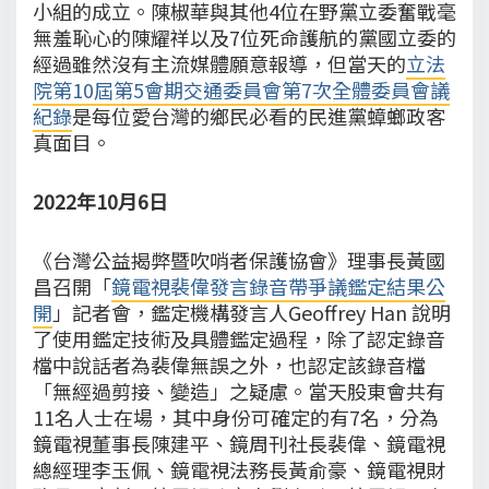
小組的成立。陳椒華與其他4位在野黨立委奮戰毫
無羞恥心的陳耀祥以及7位死命護航的黨國立委的
經過雖然沒有主流媒體願意報導，但當天的
立法
院第10屆第5會期交通委員會第7次全體委員會議
紀錄
是每位愛台灣的鄉民必看的民進黨蟑螂政客
真面目。
2022年10月6日
《台灣公益揭弊暨吹哨者保護協會》理事長黃國
昌召開「
鏡電視裴偉發言錄音帶爭議鑑定結果公
開
」記者會，鑑定機構發言人Geoffrey Han 說明
了使用鑑定技術及具體鑑定過程，除了認定錄音
檔中說話者為裴偉無誤之外，也認定該錄音檔
「無經過剪接、變造」之疑慮。當天股東會共有
11名人士在場，其中身份可確定的有7名，分為
鏡電視董事長陳建平、鏡周刊社長裴偉、鏡電視
總經理李玉佩、鏡電視法務長黃俞豪、鏡電視財