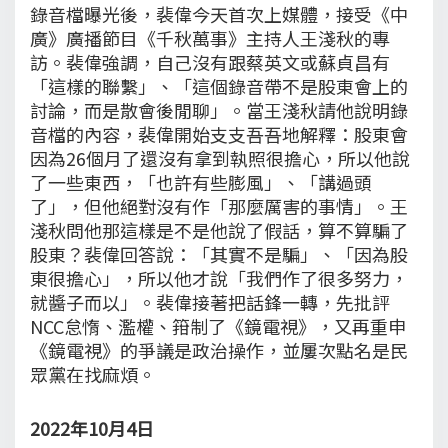
錄音檔曝光後，裴偉今天首次上媒體，接受《中
廣》廣播節目《千秋萬事》主持人王淺秋的專
訪。裴偉強調，自己沒有跟蔡英文或蘇貞昌有
「這樣的聯繫」、「這個錄音帶不是股東會上的
討論，而是散會後閒聊」。當王淺秋請他說明錄
音檔的內容，裴偉開始支支吾吾地解釋：股東會
因為26個月了還沒有拿到執照很擔心，所以他說
了一些東西，「也許有些膨風」、「講過頭
了」，但他絕對沒有作「那麼厲害的事情」。王
淺秋問他那這樣是不是他說了假話，算不算騙了
股東？裴偉回答說：「其實不是騙」、「因為股
東很擔心」，所以他才說「我們作了很多努力，
就醬子而以」。裴偉接著把話鋒一轉，先批評
NCC怠惰、濫權、箝制了《鏡電視》，又再重申
《鏡電視》的爭議是政治操作，並屢次點名是民
眾黨在找麻煩。
2022年10月4日