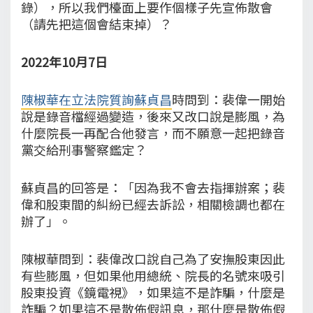
錄），所以我們檯面上要作個樣子先宣佈散會
（請先把這個會結束掉）？
2022年10月7日
陳椒華在立法院質詢蘇貞昌
時問到：裴偉一開始
說是錄音檔經過變造，後來又改口說是膨風，為
什麼院長一再配合他發言，而不願意一起把錄音
黨交給刑事警察鑑定？
蘇貞昌的回答是：「因為我不會去指揮辦案；裴
偉和股東間的糾紛已經去訴訟，相關檢調也都在
辦了」。
陳椒華問到：裴偉改口說自己為了安撫股東因此
有些膨風，但如果他用總統、院長的名號來吸引
股東投資《鏡電視》，如果這不是詐騙，什麼是
詐騙？如果這不是散佈假訊息，那什麼是散佈假