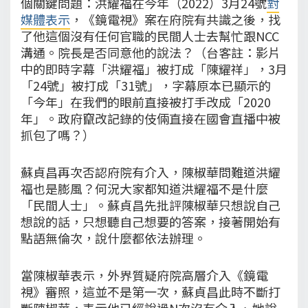
個關鍵問題：洪耀福在今年（2022）3月24號
對
媒體表示
，《鏡電視》案在府院有共識之後，找
了他這個沒有任何官職的民間人士去幫忙跟NCC
溝通。院長是否同意他的說法？（台客註：影片
中的即時字幕「洪耀福」被打成「陳耀祥」，3月
「24號」被打成「31號」，字幕原本已顯示的
「今年」在我們的眼前直接被打手改成「2020
年」。政府竄改記錄的伎倆直接在國會直播中被
抓包了嗎？）
蘇貞昌再次否認府院有介入，陳椒華問難道洪耀
福也是膨風？何況大家都知道洪耀福不是什麼
「民間人士」。蘇貞昌先批評陳椒華只想說自己
想說的話，只想聽自己想要的答案，接著開始有
點語無倫次，說什麼都依法辦理。
當陳椒華表示，外界質疑府院高層介入《鏡電
視》審照，這並不是第一次，蘇貞昌此時不斷打
斷陳椒華，表示他已經說過N次沒有介入、她說