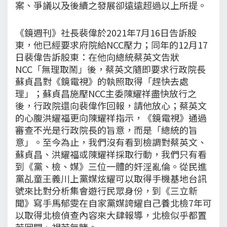
案、爭議以及後續之發展卻遠遠超過以上所提。
《鏡週刊》社長裴偉於2021年7月16日告訴股
東，他已經要求府院給NCC壓力；同年的12月17
日裴偉告訴股東：在他向總統蔡英文告狀
NCC「無理取鬧」後，蔡英文隨即要求行政院長
蘇貞昌對《鏡電視》的執照取得「趕快去處
理」；蘇貞昌施壓NCC主委陳耀祥盡快放行之
後，行政院還向裴偉作回報，請他放心；蔡英文
的心腹洪耀福更向陳耀祥指示，《鏡電視》通過
審查不光是行政院長的旨意，而是「總統的旨
意」。至今為止，我們沒有看到檢調對蔡英文、
蘇貞昌、洪耀福或陳耀祥採取行動，我們只有看
到《黨、檢、媒》三位一體的奸淫亂倫。從民進
黨乩童王義川上黨媒炫耀可以取得手機基地台訊
號來比對分析集會遊行民眾身份，到《三立新
聞》寫手馬郁雯在自家黨媒誇耀自己養北檢7年可
以取得北檢偵查內容來大肆報導，北檢似乎都置
若罔聞、視若無睹。