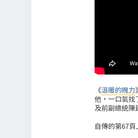
《
溫暖的魄力
他，一口氣找
及前副總統陳
自傳的第67