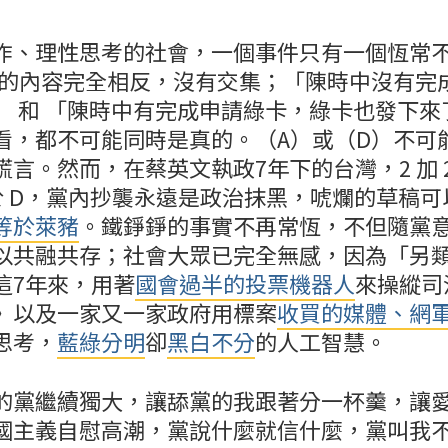
作、理性思考的社會，一個事件只有一個恆常
）的內容完全相反，沒有交集；「陳時中沒有完
」 和 「陳時中有完成申請綠卡，綠卡也發下來
看，都不可能同時是真的。（A）或（D）不可
言。然而，在蔡英文執政7年下的台灣，2 加 2
A 等於 D，黨內抄襲永遠是政治抹黑，唬爛的草稿
等於萊豬
。鐵錚錚的事實不再常恆，不但隨黨
以共融共存；社會大眾已完全無感，因為「另
這7年來，用著
國會過半的投票機器人
來操縱司
》以及一家又一家政府用標案
收買的媒體、網
思考，
藍綠分明
卻
黑白不分
的人工智慧。
的黨繼續獨大，讓舔黨的我跟著分一杯羹，讓
國主義自慰高潮，黨說什麼就信什麼，黨叫我