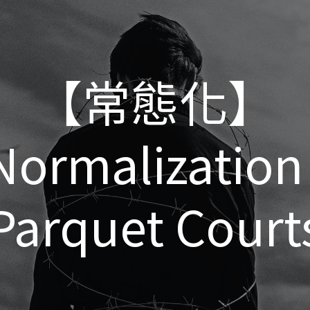
【常態化】
【常態化】
Normalization 
Normalization 
Parquet Court
Parquet Court