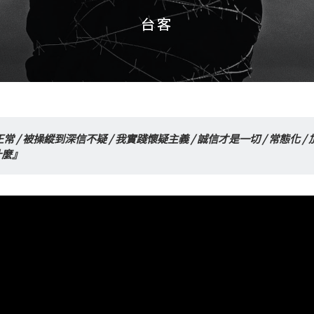
台客
台客
 / 被操縱到深信不疑 / 我實踐懷疑主義 / 誠信才是一切 / 常態化 / 
什麼』