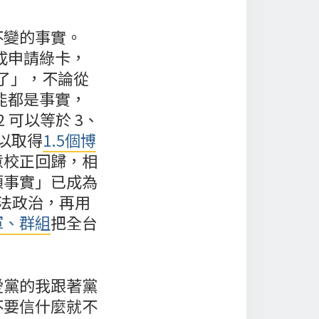
不變的事實。
成申請綠卡，
了」，不論從
能都是事實，
 可以等於 3、
可以取得
1.5個博
意校正回歸，相
類事實」已成為
法政治，再用
軍、群組
把全台
愛黨的我跟著黨
不要信什麼就不