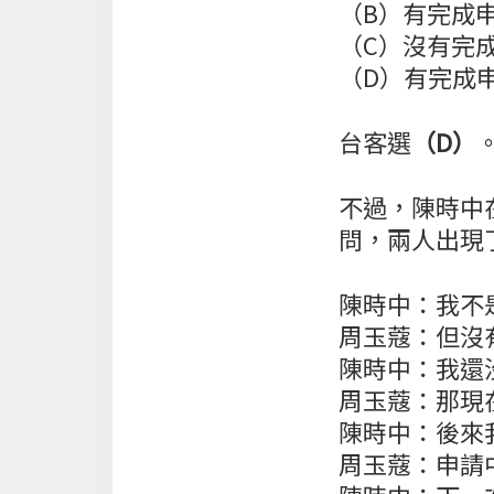
（B）有完成
（C）沒有完
（D）有完成
台客選
（D）
不過，陳時中在
問，兩人出現
陳時中：我不
周玉蔻：但沒
陳時中：我還
周玉蔻：那現
陳時中：後來
周玉蔻：申請