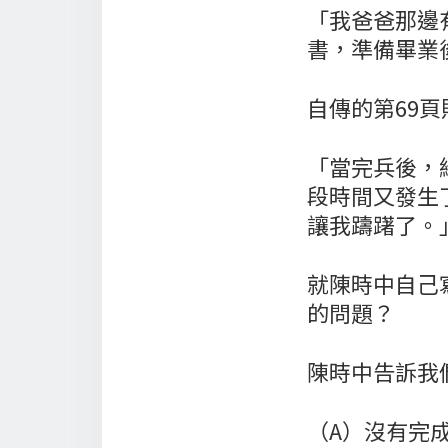
「我爸爸那邊
書，準備畢業
自傳的第69
「當完兵後，
段時間又發生
讓我躊躇了。
就陳時中自己
的問題？
陳時中告訴我
（A）沒有完