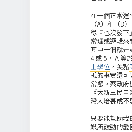
在一個正常運
（A）和（D
綠卡也沒發下
常理或邏輯來
其中一個就是謊
4 或 5， 
士學位
，美豬
抵的事實還可
常態。蔡政府
《太新三民自
灣人培養成不
只要能幫助我
媒所鼓動的愛