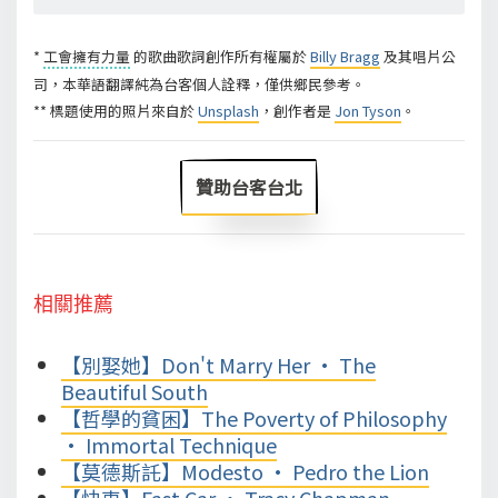
*
工會擁有力量
的歌曲歌詞創作所有權屬於
Billy Bragg
及其唱片公
司，本華語翻譯純為台客個人詮釋，僅供鄉民參考。
** 標題使用的照片來自於
Unsplash
，創作者是
Jon Tyson
。
贊助台客台北
相關推薦
【別娶她】Don't Marry Her • The
Beautiful South
【哲學的貧困】The Poverty of Philosophy
• Immortal Technique
【莫德斯託】Modesto • Pedro the Lion
【快車】Fast Car • Tracy Chapman