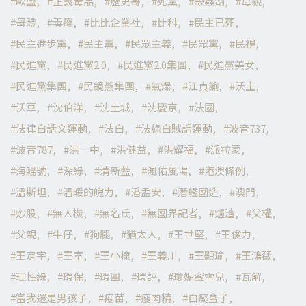
歐盟
正義毒品
歷史哥
死黨
殺蟲劑
母親
母體
毒癮
比比企業社
比科
民主已死
民主進步黨
民主黨
民眾主義
民眾黨
民視
民進黨
民進黨2.0
民進黨2.0集團
民進黨美女
民進黨集團
民鏡黨集團
氣爆
江貞諭
沃土
沃草
沈伯洋
沈土城
沈慶京
法國
法律白話文運動
法白
法綠白賊話運動
波音737
波音787
洪一中
洪健益
洪耀福
派拉蒙
海鯤號
深綠
清新藍
渢佑風場
港澳條例
溫斯坦
溫暖的魄力
潘孟安
潛艦國造
澳門
炒股
無人機
無名氏
無國界記者
爐渣
父權
父親
牛仔
狗腿
猶太人
王世堅
王俊力
王定宇
王室
王小棣
王義川
王顯瑜
王鴻薇
理性綠
環保
環團
環評
瓊妮蜜雪兒
瓦解
當我還是男孩子
疫苗
瘦肉精
白癡盒子