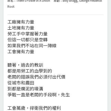
原名：There's Power in A Union 原創：Billy Bragg, George Frederick
Root
工廠擁有力量
土地擁有力量
勞工手中掌握著力量
但這一切都只是空轉
如果我們不站在同一陣線
工會擁有力量
聽著，過去的教訓
都是用勞工的血學到的
老闆的錯誤我們必須付出代價
從城市和農田
到都是爛泥的壕溝
爭戰一直是老闆的手段啊，先生
工會萬歲，捍衛我們的權利