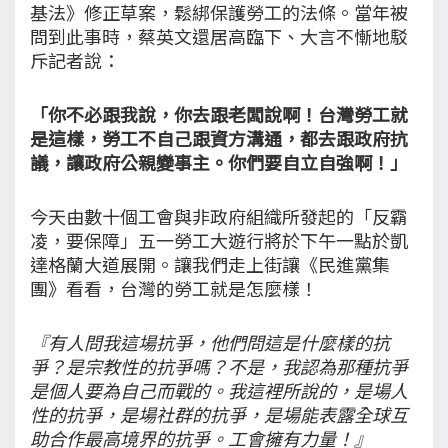
基法》修正草案，鬆綁保護勞工的法條。當年被
問到此事時，蔡英文還居高臨下、大言不慚地駁
斥記者說：
「你不必跟我說，你去跟老闆說啊！台灣勞工就
是這樣，勞工不自己跟資方溝通，都去跟政府抗
議，讓政府公親變事主。你們要自立自強啊！」
今天由數十個工會與非政府組織所發起的「反霸
凌，要保障」五一勞工大遊行將於下午一點於凱
達格蘭大道展開。讓我們走上街讓《民進黨集
團》看看，台灣的勞工就是怎麼樣！
『有人問我這場抗爭，他們問這是什麼樣的抗
爭？是宗教性的抗爭嗎？不是，我認為那種抗爭
是個人要為自己而戰的。我這裡所說的，是場人
性的抗爭，是場社群的抗爭，是場能表露全球互
助合作最高境界的抗爭。工會擁有力量！』