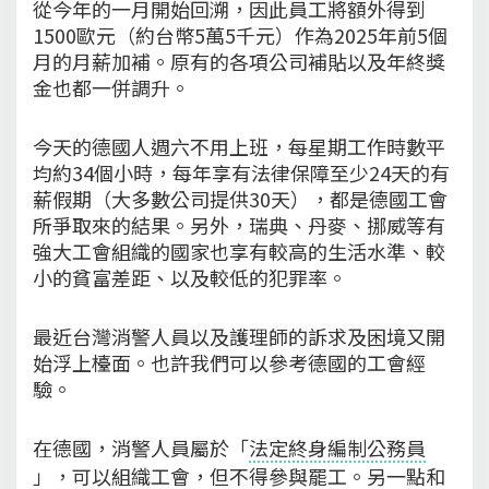
從今年的一月開始回溯，因此員工將額外得到
1500歐元（約台幣5萬5千元）作為2025年前5個
月的月薪加補。原有的各項公司補貼以及年終獎
金也都一併調升。
今天的德國人週六不用上班，每星期工作時數平
均約34個小時，每年享有法律保障至少24天的有
薪假期（大多數公司提供30天），都是德國工會
所爭取來的結果。另外，瑞典、丹麥、挪威等有
強大工會組織的國家也享有較高的生活水準、較
小的貧富差距、以及較低的犯罪率。
最近台灣消警人員以及護理師的訴求及困境又開
始浮上檯面。也許我們可以參考德國的工會經
驗。
在德國，消警人員屬於「
法定終身編制公務員
」，可以組織工會，但不得參與罷工。另一點和