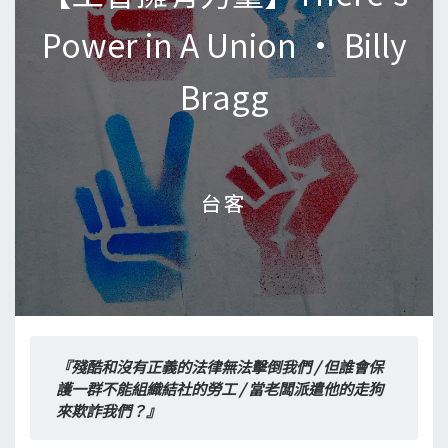
Power in A Union • Billy
Power in A Union • Billy
Bragg
Bragg
台客
台客
『殘酷和沒有正義的法律無法擊倒我們 / 但誰會保
護一群不能組織結社的勞工 / 當老闆派遣他的走狗
來欺詐我們？』