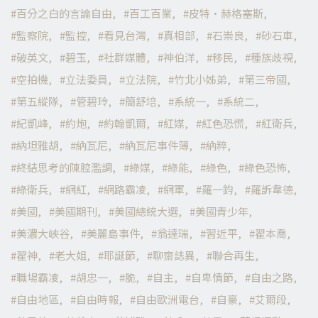
百分之白的言論自由
百工百業
皮特·赫格塞斯
監察院
監控
看見台灣
真相部
石崇良
砂石車
破英文
碧玉
社群媒體
神伯洋
移民
種族歧視
空拍機
立法委員
立法院
竹北小姊弟
第三帝國
第五縱隊
管碧玲
簡舒培
系統一
系統二
紀凱峰
約炮
約翰凱爾
紅媒
紅色恐慌
紅衛兵
納坦雅胡
納瓦尼
納瓦尼事件簿
納粹
終結思考的陳腔濫調
綠媒
綠能
綠色
綠色恐怖
綠衛兵
網紅
網路霸凌
網軍
羅一鈞
羅訴韋德
美國
美國期刊
美國總統大選
美國青少年
美濃大峽谷
美麗島事件
翁達瑞
習近平
翟本喬
翟神
老大姐
耶誕節
聊齋誌異
聯合再生
職場霸凌
胡忠一
脆
自主
自卑情節
自由之路
自由地區
自由時報
自由歐洲電台
自豪
艾爾段