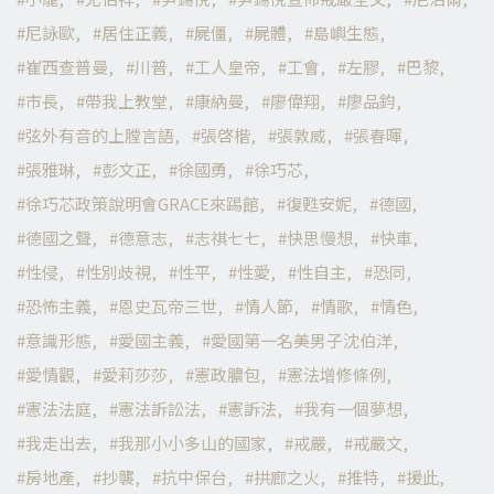
尼詠歐
居住正義
屍僵
屍體
島嶼生態
崔西查普曼
川普
工人皇帝
工會
左膠
巴黎
市長
帶我上教堂
康納曼
廖偉翔
廖品鈞
弦外有音的上膛言語
張啓楷
張敦威
張春暉
張雅琳
彭文正
徐國勇
徐巧芯
徐巧芯政策說明會GRACE來踢館
復甦安妮
德國
德國之聲
德意志
志祺七七
快思慢想
快車
性侵
性別歧視
性平
性愛
性自主
恐同
恐怖主義
恩史瓦帝三世
情人節
情歌
情色
意識形態
愛國主義
愛國第一名美男子沈伯洋
愛情觀
愛莉莎莎
憲政膿包
憲法增修條例
憲法法庭
憲法訴訟法
憲訴法
我有一個夢想
我走出去
我那小小多山的國家
戒嚴
戒嚴文
房地產
抄襲
抗中保台
拱廊之火
推特
援此