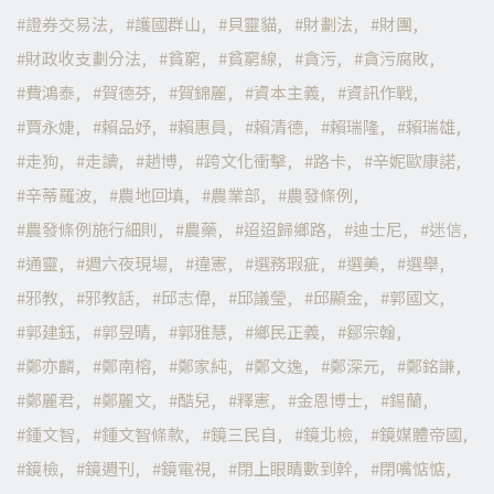
證券交易法
護國群山
貝靈貓
財劃法
財團
財政收支劃分法
貧窮
貧窮線
貪污
貪污腐敗
費鴻泰
賀德芬
賀錦麗
資本主義
資訊作戰
賈永婕
賴品妤
賴惠員
賴清德
賴瑞隆
賴瑞雄
走狗
走讀
趙博
跨文化衝擊
路卡
辛妮歐康諾
辛蒂羅波
農地回填
農業部
農發條例
農發條例施行細則
農藥
迢迢歸鄉路
迪士尼
迷信
通靈
週六夜現場
違憲
選務瑕疵
選美
選舉
邪教
邪教話
邱志偉
邱議瑩
邱顯金
郭國文
郭建鈺
郭昱晴
郭雅慧
鄉民正義
鄒宗翰
鄭亦麟
鄭南榕
鄭家純
鄭文逸
鄭深元
鄭銘謙
鄭麗君
鄭麗文
酷兒
釋憲
金恩博士
錫蘭
鍾文智
鍾文智條款
鏡三民自
鏡北檢
鏡媒體帝國
鏡檢
鏡週刊
鏡電視
閉上眼睛數到幹
閉嘴惦惦