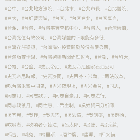
台中
台北地方法院
台北市
台北市長
台北醫院
台大
台奸曹興誠
台客
台客台北
台客寓言
台派
台灣
台灣事實查核中心
台灣人
台灣價值
台灣兆億有效公司
台灣媒體的下限能有多低
台灣存託憑證
台灣海外投資開發股份有限公司
台灣版麥卡錫
台灣選舉新聞倫理誓言
台獨
台科大
台電
台鹽
史瓦帝尼
史瓦帝尼國家石油公司
史瓦帝尼時報
史瓦濟蘭
史蒂芬·米勒
司法改革
吃台灣米當中國鬼
吉米夜現場
吉米金莫
同志
同志月
同志歌手
同志自豪月
同志遊行
同志驕傲月
同性戀
君主制
吳姓資訊分析師
吳宜農
吳崢
吳思瑤
吳沛憶
吳釗燮
吳靜怡
吹哨者
吹哨者保護法
呂太郎
呂捷
呂秀蓮
呱吉
咪兔
哈里斯
唐仲慶
唐鳳
四叉貓