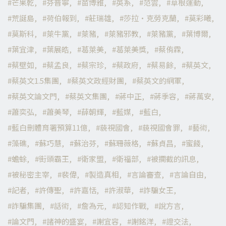
芒果乾
芬普寧
苗博雅
英系
范雲
草根運動
荒誕島
荷伯報到
莊瑞雄
莎拉·克勞克蘭
莫彩曦
莫斯科
萊牛黨
萊豬
萊豬邪教
萊豬黨
葉博爾
葉宜津
葉展皓
葛萊美
葛萊美獎
蔡侑霖
蔡壁如
蔡孟良
蔡宗珍
蔡政府
蔡易餘
蔡英文
蔡英文1.5集團
蔡英文政經財團
蔡英文的網軍
蔡英文論文門
蔡英文集團
蔣中正
蔣季容
蔣萬安
蕭奕弘
蕭美琴
薛朝輝
藍媒
藍白
藍白刪體育署預算11億
藐視國會
藐視國會罪
藝術
藻礁
蘇巧慧
蘇治芬
蘇珊薇格
蘇貞昌
蜜餞
蟾蜍
街頭霸王
衛家盟
衛福部
被攔截的訊息
被秘密主宰
裴偉
製造真相
言論審查
言論自由
記者
許傳聖
許嘉恬
許淑華
詐騙女王
詐騙集團
話術
詹為元
認知作戰
說方言
論文門
諸神的盛宴
謝宜容
謝銘洋
證交法