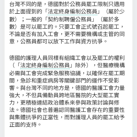
台灣不同的是，德國對於公務員罷工限制只適用
於上面提到的「
法定終身編制公務員
」（屬於少
數）；一般的「契約制聘僱公務員」（屬於多
數）是可以罷工的。只要工會正式號召起罷工，
不論是否有加入工會，更不需要機構或主管的同
意，公務員都可以放下工作與資方抗爭。
德國的護理人員同樣有組織工會以及罷工的權利
（「
法定終身編制公務員
」除外），但醫療機構
必需與工會完成緊急服務協議，以確保在罷工期
間，急診和重症病房等關鍵部門的運作不受影
響。與台灣不同的地方是，德國的醫護工會力量
強大，不但具備動員跨地區醫院的大型罷工實
力，更積極連結政治體系來參與政策討論與修
法。德國社會也普遍認同醫護工會存在的重要性
與集體抗爭的正當性，而對護理人員的罷工給予
正面的支持。