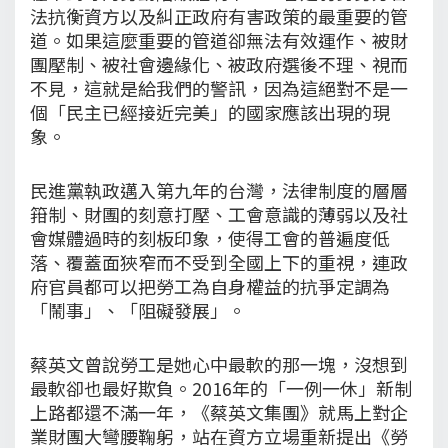
法抗衡資方以及糾正政府有害政策的最重要的管
道。如果這麼重要的管道卻無法有效運作、被財
團壓制、被社會邊緣化、被政府選後不理、視而
不見，這就是給我們的警訊，因為這絕對不是一
個「民主已經接近完美」的國家應該出現的現
象。
民進黨執政邁入第九年的台灣，法律制度的層層
箝制、財團的刻意打壓、工會意識的薄弱以及社
會媒體過時的刻板印象，使得工會的普遍度低
落、覆蓋面狹窄而不受到全國上下的重視，連政
府官員都可以把勞工為自身權益的抗爭定調為
「鬧事」、「阻礙發展」。
蔡英文曾說勞工是她心中最軟的那一塊，沒想到
最軟卻也最好欺負。2016年的「一例一休」新制
上路都還不滿一年，《蔡英文集團》就馬上對企
業財團大彎腰鞠躬，站在資方立場重新提出《勞