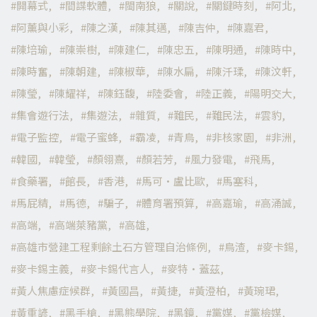
開幕式
間諜軟體
閩南狼
關說
關鍵時刻
阿北
阿薰與小彩
陳之漢
陳其邁
陳吉仲
陳嘉君
陳培瑜
陳崇樹
陳建仁
陳忠五
陳明通
陳時中
陳時奮
陳朝建
陳椒華
陳水扁
陳汘瑈
陳汶軒
陳瑩
陳耀祥
陳鈺馥
陸委會
陸正義
陽明交大
集會遊行法
集遊法
雜質
難民
難民法
雲豹
電子監控
電子蜜蜂
霸凌
青鳥
非核家園
非洲
韓國
韓瑩
顏翎熹
顏若芳
風力發電
飛馬
食藥署
館長
香港
馬可·盧比歐
馬塞科
馬屁精
馬德
騙子
體育署預算
高嘉瑜
高涌誠
高端
高端萊豬黨
高雄
高雄市營建工程剩餘土石方管理自治條例
鳥渣
麥卡錫
麥卡錫主義
麥卡錫代言人
麥特·蓋茲
黃人焦慮症候群
黃國昌
黃捷
黃澄柏
黃琬珺
黃重諺
黑手槍
黑熊學院
黑鏡
黨媒
黨檢媒