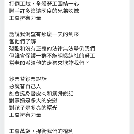
打倒工賊，全體勞工團結一心
聯手許多遙遠國度的兄弟姊妹
工會擁有力量
話說我渴望有那麼一天的到來
當他們了解
殘酷和沒有正義的法律無法擊倒我們
但誰會保護一群不能組織結社的勞工
當老闆派遣他的走狗來欺詐我們？
鈔票替鈔票說話
惡魔替自己人
誰會挺身替皮肉和筋骨說話
對寡婦是多大的安慰
對孩子是多亮的曙光
工會擁有力量
工會萬歲，捍衛我們的權利