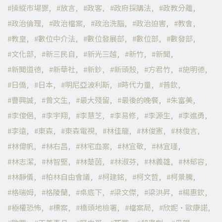
操縱市場罪
放言
政客
政府採購法
政教分離
政治倫理
政治檔案
政治洗腦
政治迫害
教會
教皇
數位中介法
數位發展部
數位部
數發部
文化部
新三民自
新光三越
新竹
新聞
新聞道德
新華社
新鈔
新頭殼
方君竹
施明德
日僑
日本
明尼亞波利斯
時代力量
普欽
曹興誠
曾文生
最大殘留
最後的晚餐
朱富美
李俊俋
李宇翔
李慧芝
李易修
李源生
李進勇
李遠
東森
東森電視
林佳龍
林俊憲
林俊言
林偉帆
林右昌
林宅血案
林宜敬
林宜瑾
林志潔
林智堅
林楚茵
林淑芬
林義雄
林郁容
林靜儀
柏林自由會議
柯建銘
柯文哲
柯景騰
格瑞姆
格陵蘭
桌底下
梁文傑
梁洪昇
楊惠欽
極權恐怖
標案
橋頭地檢署
檔案局
欣妮·歐康諾