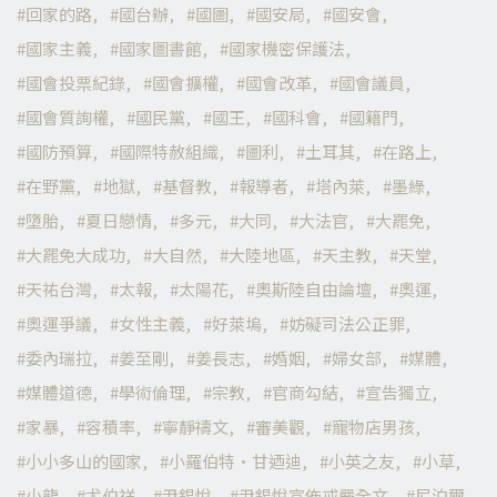
回家的路
國台辦
國圖
國安局
國安會
國家主義
國家圖書館
國家機密保護法
國會投票紀錄
國會擴權
國會改革
國會議員
國會質詢權
國民黨
國王
國科會
國籍門
國防預算
國際特赦組織
圖利
土耳其
在路上
在野黨
地獄
基督教
報導者
塔內萊
墨綠
墮胎
夏日戀情
多元
大同
大法官
大罷免
大罷免大成功
大自然
大陸地區
天主教
天堂
天祐台灣
太報
太陽花
奧斯陸自由論壇
奧運
奧運爭議
女性主義
好萊塢
妨礙司法公正罪
委內瑞拉
姜至剛
姜長志
婚姻
婦女部
媒體
媒體道德
學術倫理
宗教
官商勾結
宣告獨立
家暴
容積率
寧靜禱文
審美觀
寵物店男孩
小小多山的國家
小羅伯特·甘迺迪
小英之友
小草
小龍
尤伯祥
尹錫悅
尹錫悅宣佈戒嚴全文
尼泊爾