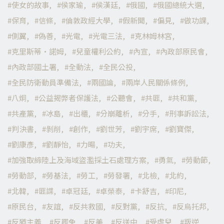
使女的故事
侯家瑜
侯漢廷
俄國
俄國總統大選
保育
信條
倫敦政經大學
假新聞
偏見
做功課
側翼
偽善
光電
光電三法
克林姆林宮
克里斯蒂·諾姆
兒童權利公約
內宣
內政部原民會
內政部國土署
全動法
全民公投
全民防衛動員準備法
兩國論
兩岸人民關係條例
八炯
公益揭弊者保護法
公聽會
共匪
共和黨
共產黨
冰島
出櫃
分崩離析
分手
刑事訴訟法
判決書
剝削
創作
劉世芳
劉宇席
劉寶傑
劉康彥
劉靜怡
力暘
功夫
加強取締陸上及海域盜濫採土石處理方案
勇氣
勞動節
勞動部
勞基法
勞工
勞發署
北檢
北約
北韓
匪諜
卓冠廷
卓榮泰
卡舒吉
印尼
原民台
友誼
反共救國
反對黨
反抗
反烏托邦
反猶主義
反罷免
反美
反送中
受虐兒
叛逆