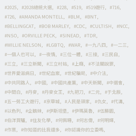
2025
2028總統大選
228
519
519遊行
716
726
AMANDA MONTELL
BLM
BNT
BELLINGCAT
BOB MARLEY
CDC
CULTISH
NCC
NSO
ORVILLE PECK
SINEAD
TDR
WILLIE NELSON
LGBTQ
WAR
一九八四
一二三
一個人也可以
一夜情
三位一體
三接
三民自
三立
三立新聞
三立村姑
上癮
不法關說罪
世界愛滋病日
世紀血案
世紀騙局
中介法
中共同路人
中國
中國共產黨
中天新聞
中選會
中間白
丹麥
丹麥女王
九把刀
二元
于北辰
五一勞工大遊行
京華城
人民是頭家
仇女
代溝
以色列
企鵝妹
伊斯坦堡
伊瑪莫魯
伍勝園
伯洋買驢
住友化學
何佩珊
何志偉
何明輝
作票
你知道的比我還多
你認識你的立委嗎