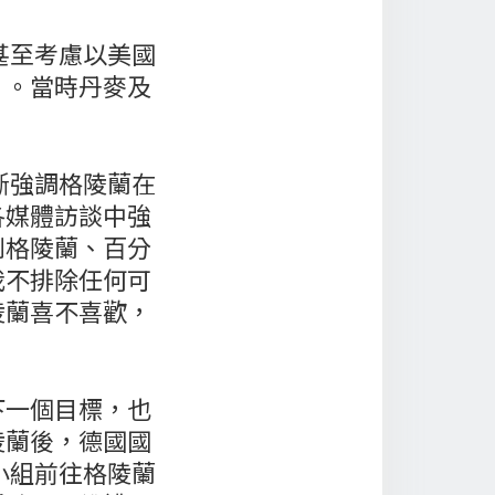
甚至考慮以美國
」。當時丹麥及
斷強調格陵蘭在
各媒體訪談中強
到格陵蘭、百分
我不排除任何可
陵蘭喜不喜歡，
下一個目標，也
陵蘭後，德國國
小組前往格陵蘭