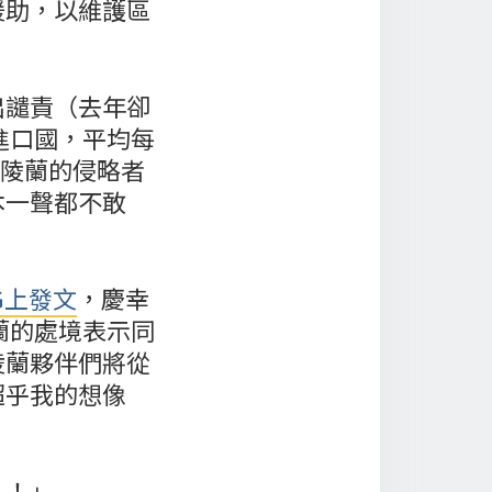
援助，以維護區
出譴責（去年卻
進口國，平均每
格陵蘭的侵略者
本一聲都不敢
G上發文
，慶幸
蘭的處境表示同
陵蘭夥伴們將從
超乎我的想像
！！」