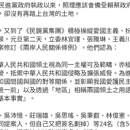
6年民進黨政府執政以來，照理應該會備受賴蔡政
，卻沒有再踏上台灣的土地。
，又到了《民鏡黨集團》積極操縱愛國主義、
候。元旦第二天，立委林宜瑾、張雅琳、王義
案修訂《兩岸人民關係條例》。他們認為：
華人民共和國領土視為同一主權可及範疇，亦
營，抵禦中華人民共和國侵略及擴張威脅。為
和國間國與國的對等關係，並彰顯我國愛護民
統一前」以及透過「地區」相稱兩國領土之用
基本事實』。
、吳沛憶、莊瑞雄、吳思瑤、吳秉叡、林俊憲
同提案人，但自己又把簽名劃掉）等24名（含