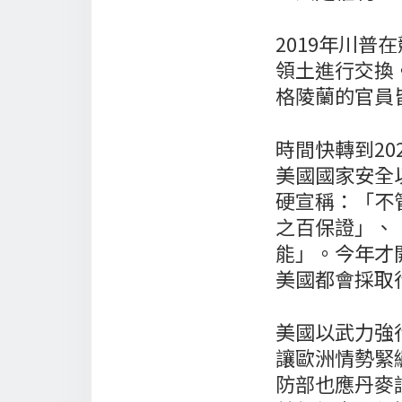
2019年川
領土進行交換
格陵蘭的官員
時間快轉到2
美國國家安全
硬宣稱：「不
之百保證」、
能」。今年才
美國都會採取
美國以武力強
讓歐洲情勢緊
防部也應丹麥