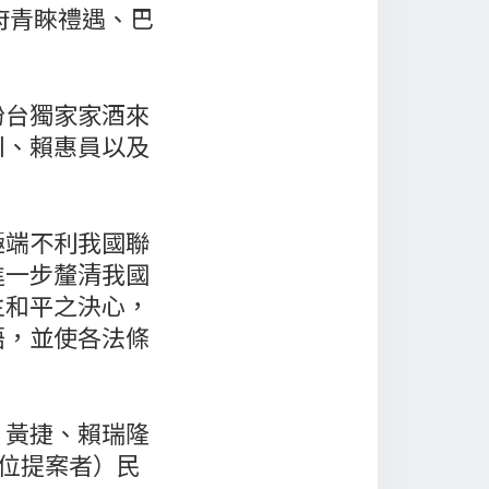
府青睞禮遇、巴
扮台獨家家酒來
川、賴惠員以及
極端不利我國聯
進一步釐清我國
主和平之決心，
語，並使各法條
、黃捷、賴瑞隆
5位提案者）民