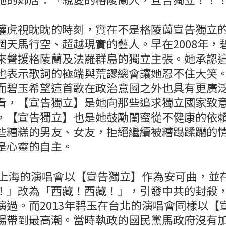
權虎視眈眈的時刻，實在不是格陵蘭宣告獨立
個天馬行空、超越現實的藝人。早在2008年，
來聲援格陵蘭及法羅群島的獨立主張。她承認
也表示歌詞的極端與荒謬總會讓她忍不住大笑
而碧玉希望這首歌在政治意圖之外也具有更廣
看，【宣告獨立】是她向那些追求獨立國家致
，【宣告獨立】也是她鼓勵閨蜜從不健康的依
些糟糕的男友、女友，拒絕繼續被糟蹋蹂躪的
是心靈的自主。
玉在上海的演唱會以【宣告獨立】作為安可曲，並
！」改為「西藏！西藏！」，引發中共的封殺
演過。而2013年碧玉在台北的演唱會同樣以【
場帶到最高潮。當時執政的國民黨馬政府沒有