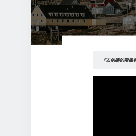
『去他媽的殖民者 