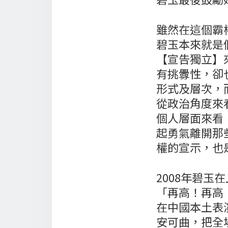
雖然在這個霸
碧玉本來就是
【宣告獨立】
有挑釁性，卻
形式及層次，
從政治角度來
個人層面來看
起勇氣離開那
權的宣示，也
2008年碧
「再高！再高
在中國本土表
安可曲，把全