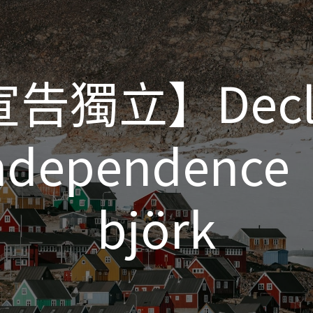
告獨立】Decl
告獨立】Decl
ndependence
ndependence
björk
björk