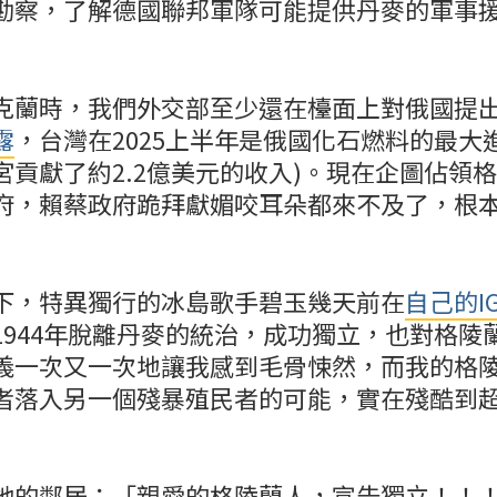
勘察，了解德國聯邦軍隊可能提供丹麥的軍事
克蘭時，我們外交部至少還在檯面上對俄國提
露
，台灣在2025上半年是俄國化石燃料的最大
宮貢獻了約2.2億美元的收入)。現在企圖佔領
府，賴蔡政府跪拜獻媚咬耳朵都來不及了，根
下，特異獨行的冰島歌手碧玉幾天前在
自己的I
1944年脫離丹麥的統治，成功獨立，也對格陵
義一次又一次地讓我感到毛骨悚然，而我的格
者落入另一個殘暴殖民者的可能，實在殘酷到
她的鄰居：「親愛的格陵蘭人，宣告獨立！！