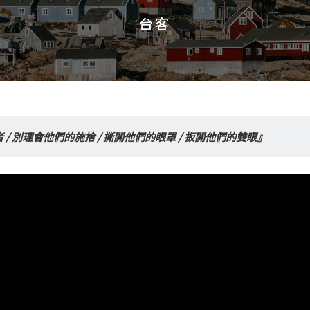
台客
台客
/ 別理會他們的施捨 / 撕開他們的眼罩 / 扳開他們的雙眼』