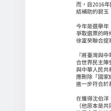
而，自201
結補助的碧玉
今年是選舉年
爭取選票的時
徐富癸聯合提
『將臺灣與中
合世界民主陣
與中華人民共
應刪除「國家
進一步符合於
在獲得沈伯洋
（他原本是共