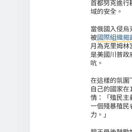
首都努克進行
域的安全。
當俄國入侵烏
被
國際組織揭
月為克里姆林
是美國川普政
吭。
在這樣的氛圍
自己的國家在
情：「殖民主
一個殘暴殖民
力。」
碧玉最後鼓勵