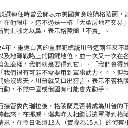
普在競選連任時曾公開表示美國有意收購格陵蘭，
。在他眼中，這不過是一樁「大型房地產交易
皆對此嗤之以鼻，表示格陵蘭「不賣」。
024年，重返白宮的重罪犯總統川普這兩年來不
以及地源戰略上的關鍵地位，並一次又一次在
管怎麼樣，我們就是要得到它」、「我們會得
「我們很有可能不需要用到軍事武力。。。但
開始沒幾天，川普就又口出狂言，表示不管格
行動，不然中國或俄國有可能會先動手。
行接管委內瑞拉後，格陵蘭是否將成為川普的
繃起來。在挪威、瑞典昨天相繼派遣軍隊到格
請求，在今日派遣13人（實際為15人）的偵察