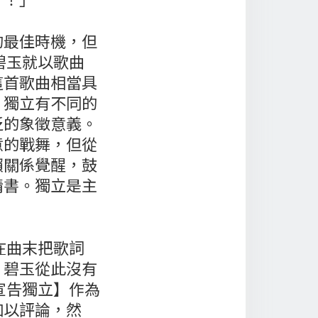
的最佳時機，但
碧玉就以歌曲
這首歌曲相當具
。獨立有不同的
泛的象徵意義。
意的戰舞，但從
賴關係覺醒，鼓
情書。獨立是主
在曲末把歌詞
，碧玉從此沒有
宣告獨立】作為
加以評論，然