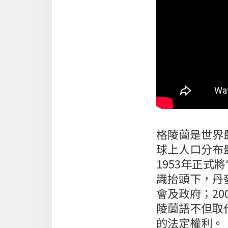
格陵蘭是世界
球上人口分布
1953年正
識抬頭下，丹
會及政府；2
陵蘭語不但取
的法定權利。