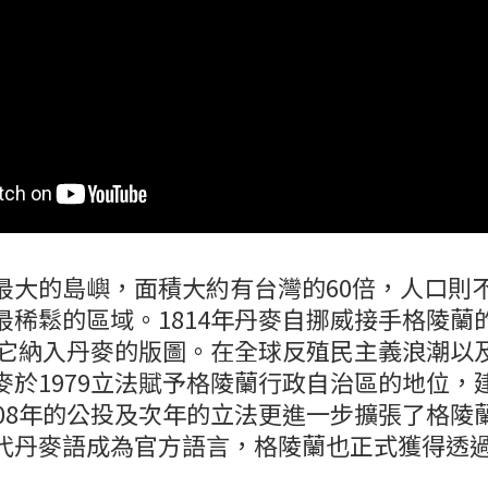
最大的島嶼，面積大約有台灣的60倍，人口則
最稀鬆的區域。1814年丹麥自挪威接手格陵蘭
式將它納入丹麥的版圖。在全球反殖民主義浪潮以
麥於1979立法賦予格陵蘭行政自治區的地位，
008年的公投及次年的立法更進一步擴張了格陵
代丹麥語成為官方語言，格陵蘭也正式獲得透