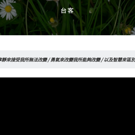
台客
台客
靜來接受我所無法改變 / 勇氣來改變我所能夠改變 / 以及智慧來區