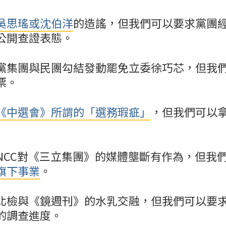
吳思瑤或沈伯洋
的造謠，但我們可以要求黨團
公開查證表態。
黨集團與民團勾結發動罷免立委徐巧芯，但我
票。
《中選會》所謂的「選務瑕疵」
，但我們可以
NCC對《三立集團》的媒體壟斷有作為，但我
旗下事業
。
北檢與《鏡週刊》的水乳交融，但我們可以要
的調查進度。