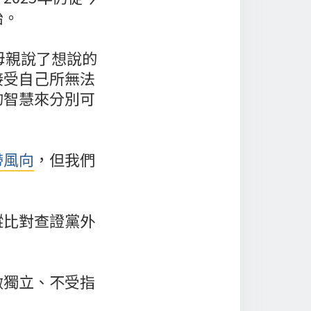
始。
對母親說了想說的
接受自己所無法
的智慧來分別可
帶風向
，但我們
蹤比對查證黨外
做獨立、不受指