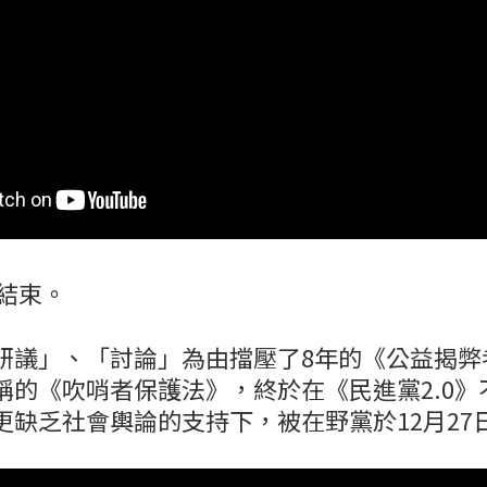
天結束。
研議」、「討論」為由擋壓了8年的《公益揭弊
稱的《吹哨者保護法》，終於在《民進黨2.0》
更缺乏社會輿論的支持下，被在野黨於12月27