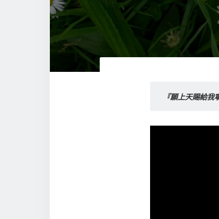
『願上天賜給我寧