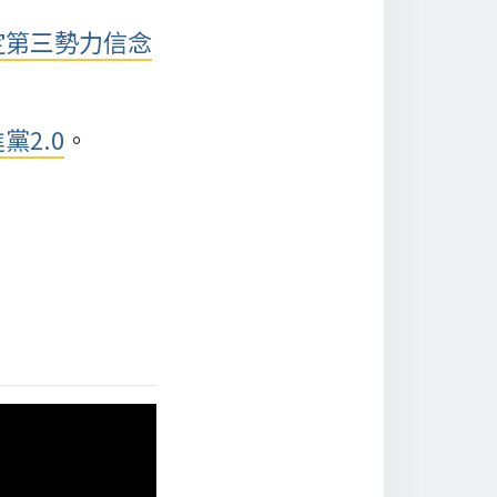
定第三勢力信念
黨2.0
。