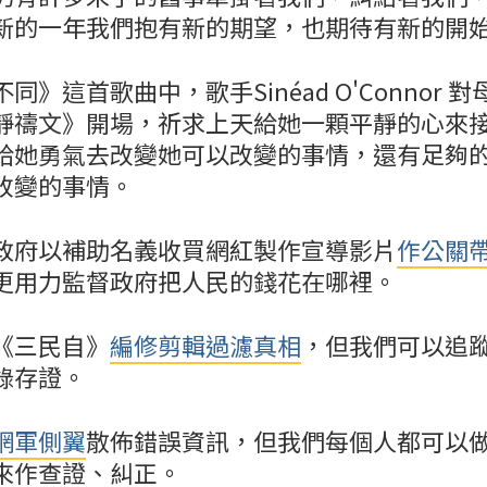
新的一年我們抱有新的期望，也期待有新的開
同》這首歌曲中，歌手Sinéad O'Connor 
靜禱文》開場，祈求上天給她一顆平靜的心來
給她勇氣去改變她可以改變的事情，還有足夠
改變的事情。
政府以補助名義收買網紅製作宣導影片
作公關
更用力監督政府把人民的錢花在哪裡。
《三民自》
編修剪輯過濾真相
，但我們可以追
錄存證。
網軍側翼
散佈錯誤資訊，但我們每個人都可以
來作查證、糾正。