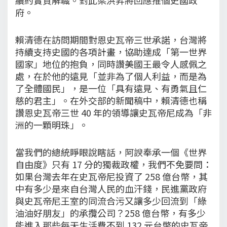
府。
賴清德在訪問期間對恩史瓦帝三世承諾，台灣將
持續支持史國的各項計畫，協助達成「第一世界
國家」地位的抱負，同時讚美國王最令人感佩之
處，在於他的遠見「並非為了個人利益，而是為
了全體國民」，是一位「具有遠見、有勇氣且仁
慈的君主」。在外交部的新聞稿中，賴清德也稱
讚恩史瓦帝三世 40 年的領導讓史瓦帝尼成為「非
洲的一顆明珠」。
當我們的總統睜眼說瞎話，阿諛奉承一個《世界
自由度》只有 17 分的獨裁政權，我們不免要問：
如果台灣去年在史瓦帝尼投資了 258 億台幣，其
中有多少是來自台灣人民的血汗錢，民進黨政府
與史瓦帝尼王室的同流合污又讓多少回流到「綠
油油好朋友」的承攬公司？258 億台幣，有多少
能進入那些每天生活費不到 132 元台幣的史瓦帝