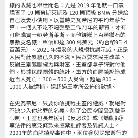
錶的收藏也舉世聞名：光是 2019 年他就一口氣
購置了 19 輛勞斯萊斯及 120 輛頂級 BMW 分送給
自己及妻小使用。以當時史瓦帝尼的平均年薪計
算，一個人不吃不喝整整工作70年的薪資，才有
可能購買一輛勞斯萊斯。而他鑲嵌上百顆鑽石的
無數支名錶，單價即達 300 萬美元（約台幣9千4
百萬元）。2021 年爆發的大規模抗議示威，正是
人民對此累積已久的不滿。民眾要求民主改革、
反對王室壟斷權力與財富，王室卻拿子彈對付他
們。根據民間團體的統計，軍方的血腥鎮壓造成
近百人死亡，300 ~ 500 人受傷，超過 800 ~
1000 人被逮捕，遠超過王室所公佈的數據。
在史瓦帝尼，只要你敢挑戰王室的權威，就絕對
不缺少入你於罪的名義。除了公民空間受到嚴重
限制，王室也長年援引《反恐法》或《煽動罪》
等法律的廣泛條款來懲禁批評者及異議人士。
2021年的血腥鎮壓事件中，兩位參與民眾遊行的