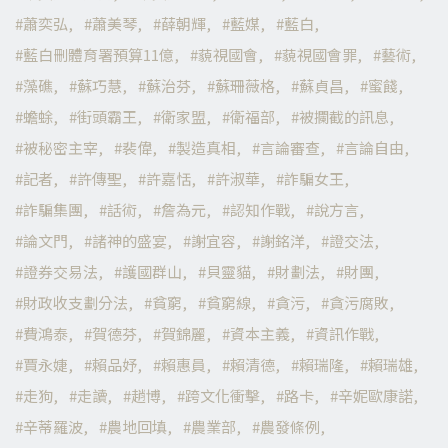
蕭奕弘
蕭美琴
薛朝輝
藍媒
藍白
藍白刪體育署預算11億
藐視國會
藐視國會罪
藝術
藻礁
蘇巧慧
蘇治芬
蘇珊薇格
蘇貞昌
蜜餞
蟾蜍
街頭霸王
衛家盟
衛福部
被攔截的訊息
被秘密主宰
裴偉
製造真相
言論審查
言論自由
記者
許傳聖
許嘉恬
許淑華
詐騙女王
詐騙集團
話術
詹為元
認知作戰
說方言
論文門
諸神的盛宴
謝宜容
謝銘洋
證交法
證券交易法
護國群山
貝靈貓
財劃法
財團
財政收支劃分法
貧窮
貧窮線
貪污
貪污腐敗
費鴻泰
賀德芬
賀錦麗
資本主義
資訊作戰
賈永婕
賴品妤
賴惠員
賴清德
賴瑞隆
賴瑞雄
走狗
走讀
趙博
跨文化衝擊
路卡
辛妮歐康諾
辛蒂羅波
農地回填
農業部
農發條例