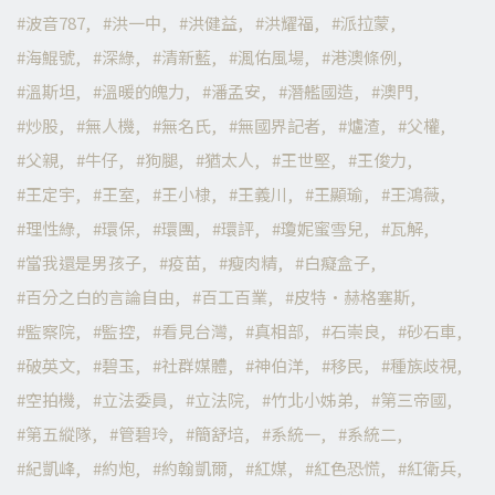
波音787
洪一中
洪健益
洪耀福
派拉蒙
海鯤號
深綠
清新藍
渢佑風場
港澳條例
溫斯坦
溫暖的魄力
潘孟安
潛艦國造
澳門
炒股
無人機
無名氏
無國界記者
爐渣
父權
父親
牛仔
狗腿
猶太人
王世堅
王俊力
王定宇
王室
王小棣
王義川
王顯瑜
王鴻薇
理性綠
環保
環團
環評
瓊妮蜜雪兒
瓦解
當我還是男孩子
疫苗
瘦肉精
白癡盒子
百分之白的言論自由
百工百業
皮特·赫格塞斯
監察院
監控
看見台灣
真相部
石崇良
砂石車
破英文
碧玉
社群媒體
神伯洋
移民
種族歧視
空拍機
立法委員
立法院
竹北小姊弟
第三帝國
第五縱隊
管碧玲
簡舒培
系統一
系統二
紀凱峰
約炮
約翰凱爾
紅媒
紅色恐慌
紅衛兵