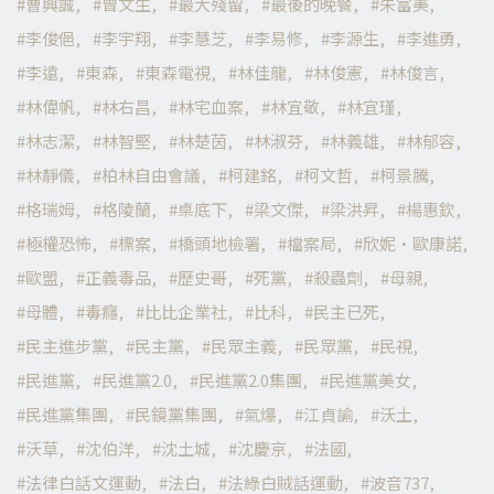
曹興誠
曾文生
最大殘留
最後的晚餐
朱富美
李俊俋
李宇翔
李慧芝
李易修
李源生
李進勇
李遠
東森
東森電視
林佳龍
林俊憲
林俊言
林偉帆
林右昌
林宅血案
林宜敬
林宜瑾
林志潔
林智堅
林楚茵
林淑芬
林義雄
林郁容
林靜儀
柏林自由會議
柯建銘
柯文哲
柯景騰
格瑞姆
格陵蘭
桌底下
梁文傑
梁洪昇
楊惠欽
極權恐怖
標案
橋頭地檢署
檔案局
欣妮·歐康諾
歐盟
正義毒品
歷史哥
死黨
殺蟲劑
母親
母體
毒癮
比比企業社
比科
民主已死
民主進步黨
民主黨
民眾主義
民眾黨
民視
民進黨
民進黨2.0
民進黨2.0集團
民進黨美女
民進黨集團
民鏡黨集團
氣爆
江貞諭
沃土
沃草
沈伯洋
沈土城
沈慶京
法國
法律白話文運動
法白
法綠白賊話運動
波音737