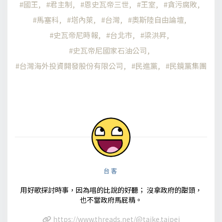
國王
君主制
恩史瓦帝三世
王室
貪污腐敗
馬塞科
塔內萊
台灣
奧斯陸自由論壇
史瓦帝尼時報
台北市
梁洪昇
史瓦帝尼國家石油公司
台灣海外投資開發股份有限公司
民進黨
民鏡黨集團
台客
用好歌探討時事，因為唱的比說的好聽； 沒拿政府的甜頭，
也不當政府馬屁精。
https://www.threads.net/@taike.taipei