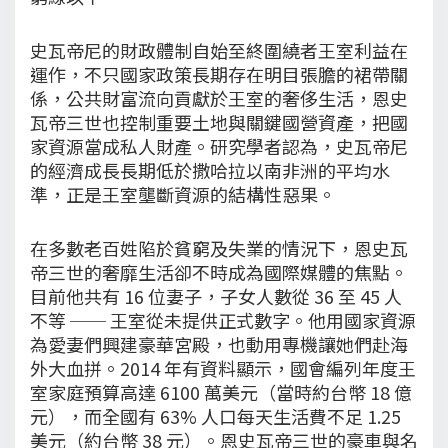
史瓦帝尼的財政體制自始至終圍繞者王室利益在
運作，不只國家政策長期存在明目張膽的裙帶關
係，公共財富流向貢獻於王室的奢侈生活，恩史
瓦帝三世也控制重要土地與關鍵國營資產，把國
家資源當成私人財產。研究學者認為，史瓦帝尼
的經濟成長長期低於撒哈拉以南非洲的平均水
準，正是王室壟斷資源的結構性惡果。
在多數老百姓陷於貧窮及失業的情況下，恩史瓦
帝三世的奢靡生活卻不時成為國際媒體的焦點。
目前他共有 16 位妻子，子女人數從 36 至 45 人
不等 ── 王室從未提供正式數字。他用國家資源
為愛妻們興建豪華宮殿，也動用專機讓她們赴海
外大血拼。2014 年有資料顯示，國會編列年度王
室家庭預算高達 6100 萬美元（當時約台幣 18 億
元），而全國有 63% 人口每天生活費不足 1.25
美元（約台幣 38 元）。恩史瓦帝三世的豪車與名