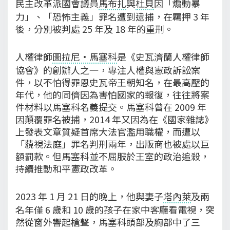
民主改革派國會議員
馬布扎
與
杜貝
因「煽動暴
力」、「恐怖主義」罪名遭到逮捕，在羈押 3 年
後，分別被判處 25 年及 18 年的重刑。
人權律師
圖拉尼·馬塞科
是《史瓦濟蘭人權律師
協會》的創辦人之一，專注人權與憲政訴訟案
件，以不怕得罪恩史瓦帝王朝知名，在最高壓的
年代，他的同儕因為害怕國家的報復，往往將案
件材料以馬塞科名義提交。馬塞科曾在 2009 年
因顛覆罪名被捕，2014 年又因為在《國家雜誌》
上發表文章質疑首席大法官濫用職權，而遭以
「藐視法庭」罪名判刑兩年，出版商也被處以巨
額罰款。但馬塞科並不屈服於王室的政治追殺，
持續推動和平憲政改革。
2023 年 1 月 21 日的晚上，他與妻子
塔內萊
及兩
名年僅 6 歲和 10 歲的孩子在家中客廳看電視，突
然從窗外響起槍聲，馬塞科頭部及胸部中了三