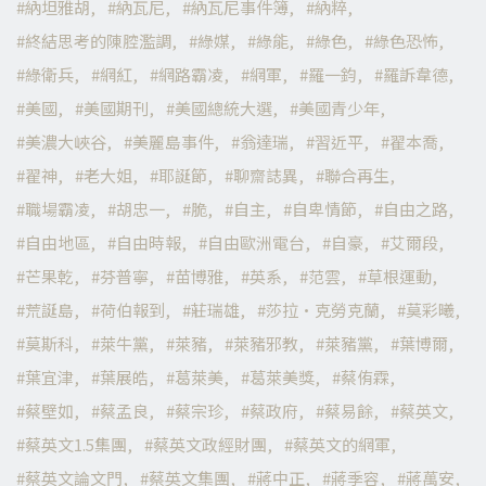
納坦雅胡
納瓦尼
納瓦尼事件簿
納粹
終結思考的陳腔濫調
綠媒
綠能
綠色
綠色恐怖
綠衛兵
網紅
網路霸凌
網軍
羅一鈞
羅訴韋德
美國
美國期刊
美國總統大選
美國青少年
美濃大峽谷
美麗島事件
翁達瑞
習近平
翟本喬
翟神
老大姐
耶誕節
聊齋誌異
聯合再生
職場霸凌
胡忠一
脆
自主
自卑情節
自由之路
自由地區
自由時報
自由歐洲電台
自豪
艾爾段
芒果乾
芬普寧
苗博雅
英系
范雲
草根運動
荒誕島
荷伯報到
莊瑞雄
莎拉·克勞克蘭
莫彩曦
莫斯科
萊牛黨
萊豬
萊豬邪教
萊豬黨
葉博爾
葉宜津
葉展皓
葛萊美
葛萊美獎
蔡侑霖
蔡壁如
蔡孟良
蔡宗珍
蔡政府
蔡易餘
蔡英文
蔡英文1.5集團
蔡英文政經財團
蔡英文的網軍
蔡英文論文門
蔡英文集團
蔣中正
蔣季容
蔣萬安