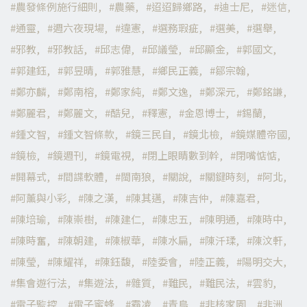
農發條例施行細則
農藥
迢迢歸鄉路
迪士尼
迷信
通靈
週六夜現場
違憲
選務瑕疵
選美
選舉
邪教
邪教話
邱志偉
邱議瑩
邱顯金
郭國文
郭建鈺
郭昱晴
郭雅慧
鄉民正義
鄒宗翰
鄭亦麟
鄭南榕
鄭家純
鄭文逸
鄭深元
鄭銘謙
鄭麗君
鄭麗文
酷兒
釋憲
金恩博士
錫蘭
鍾文智
鍾文智條款
鏡三民自
鏡北檢
鏡媒體帝國
鏡檢
鏡週刊
鏡電視
閉上眼睛數到幹
閉嘴惦惦
開幕式
間諜軟體
閩南狼
關說
關鍵時刻
阿北
阿薰與小彩
陳之漢
陳其邁
陳吉仲
陳嘉君
陳培瑜
陳崇樹
陳建仁
陳忠五
陳明通
陳時中
陳時奮
陳朝建
陳椒華
陳水扁
陳汘瑈
陳汶軒
陳瑩
陳耀祥
陳鈺馥
陸委會
陸正義
陽明交大
集會遊行法
集遊法
雜質
難民
難民法
雲豹
電子監控
電子蜜蜂
霸凌
青鳥
非核家園
非洲