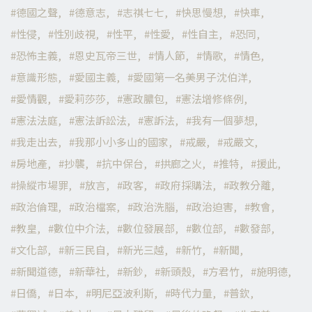
德國之聲
德意志
志祺七七
快思慢想
快車
性侵
性別歧視
性平
性愛
性自主
恐同
恐怖主義
恩史瓦帝三世
情人節
情歌
情色
意識形態
愛國主義
愛國第一名美男子沈伯洋
愛情觀
愛莉莎莎
憲政膿包
憲法增修條例
憲法法庭
憲法訴訟法
憲訴法
我有一個夢想
我走出去
我那小小多山的國家
戒嚴
戒嚴文
房地產
抄襲
抗中保台
拱廊之火
推特
援此
操縱市場罪
放言
政客
政府採購法
政教分離
政治倫理
政治檔案
政治洗腦
政治迫害
教會
教皇
數位中介法
數位發展部
數位部
數發部
文化部
新三民自
新光三越
新竹
新聞
新聞道德
新華社
新鈔
新頭殼
方君竹
施明德
日僑
日本
明尼亞波利斯
時代力量
普欽