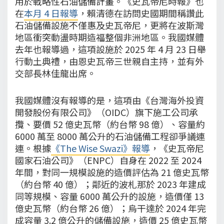
用於戰略性石油儲備計畫。《史瓦帝尼時報》也
在
本月 4 日報導
，賴清德在訪問史國期間稱讚此
石油儲備設施不僅惠及史瓦帝尼，更將在波斯灣
地區衝突動盪時期造福整個非洲地區。我國媒體
去年也報導過，這項設施於 2025 年 4 月 23 日舉
行動土典禮，由恩史瓦帝三世親自主持，並有外
交部長林佳龍出席。
我國媒體沒有報導的是，這項由《台灣海外投資
開發股份有限公司》（OIDC）旗下施工公司承
攬、要價 52 億史瓦幣（約台幣 98 億）、容量約
6000 萬至 8000 萬公升的石油儲備工程卻爭議連
連。根據
《The Wise Swazi》報導
，《史瓦帝尼
國家石油公司》（ENPC）自身在 2022 至 2024
年間，對同一規模設施的造價評估為 21 億史瓦幣
（約台幣 40 億）；鄰近的波札那於 2023 年建成
同等規模、容量 6000 萬公升的設施，造價僅 13
億史瓦幣（約台幣 26 億）；烏干達於 2024 年完
成容量 3.2 億公升的儲備設施，造價 25 億史瓦幣