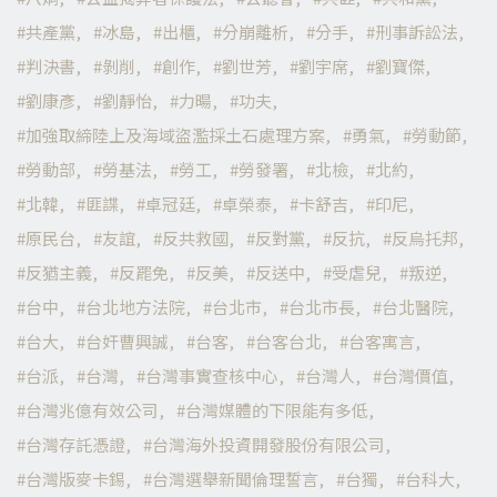
共產黨
冰島
出櫃
分崩離析
分手
刑事訴訟法
判決書
剝削
創作
劉世芳
劉宇席
劉寶傑
劉康彥
劉靜怡
力暘
功夫
加強取締陸上及海域盜濫採土石處理方案
勇氣
勞動節
勞動部
勞基法
勞工
勞發署
北檢
北約
北韓
匪諜
卓冠廷
卓榮泰
卡舒吉
印尼
原民台
友誼
反共救國
反對黨
反抗
反烏托邦
反猶主義
反罷免
反美
反送中
受虐兒
叛逆
台中
台北地方法院
台北市
台北市長
台北醫院
台大
台奸曹興誠
台客
台客台北
台客寓言
台派
台灣
台灣事實查核中心
台灣人
台灣價值
台灣兆億有效公司
台灣媒體的下限能有多低
台灣存託憑證
台灣海外投資開發股份有限公司
台灣版麥卡錫
台灣選舉新聞倫理誓言
台獨
台科大