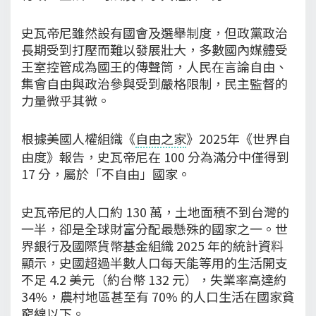
史瓦帝尼雖然設有國會及選舉制度，但政黨政治
長期受到打壓而難以發展壯大，多數國內媒體受
王室控管成為國王的傳聲筒，人民在言論自由、
集會自由與政治參與受到嚴格限制，民主監督的
力量微乎其微。
根據美國人權組織《
自由之家
》2025年《世界自
由度》報告，史瓦帝尼在 100 分為滿分中僅得到
17 分，屬於「不自由」國家。
史瓦帝尼的人口約 130 萬，土地面積不到台灣的
一半，卻是全球財富分配最懸殊的國家之一。世
界銀行及國際貨幣基金組織 2025 年的統計資料
顯示，史國超過半數人口每天能等用的生活開支
不足 4.2 美元（約台幣 132 元），失業率高達約
34%，農村地區甚至有 70% 的人口生活在國家貧
窮線以下。