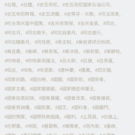
台電
台鹽
史瓦帝尼
史瓦帝尼國家石油公司
史瓦帝尼時報
史瓦濟蘭
史蒂芬·米勒
司法改革
吃台灣米當中國鬼
吉米夜現場
吉米金莫
同志
同志月
同志歌手
同志自豪月
同志遊行
同志驕傲月
同性戀
君主制
吳姓資訊分析師
吳宜農
吳崢
吳思瑤
吳沛憶
吳釗燮
吳靜怡
吹哨者
吹哨者保護法
呂太郎
呂捷
呂秀蓮
呱吉
咪兔
哈里斯
唐仲慶
唐鳳
四叉貓
回家的路
國台辦
國圖
國安局
國安會
國家主義
國家圖書館
國家機密保護法
國會投票紀錄
國會擴權
國會改革
國會議員
國會質詢權
國民黨
國王
國科會
國籍門
國防預算
國際特赦組織
圖利
土耳其
在路上
在野黨
地獄
基督教
報導者
塔內萊
墨綠