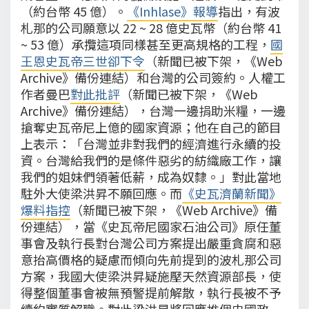
（約台幣 45 億）。
《Inhlase》報導
指出，有波
札那的公司願意以 22 ~ 28 億史瓦幣（約台幣 41
~ 53 億）承攬這項同樣甚至更高規格的工程，
國
王恩史瓦帝三世卻下令
（新聞已被下架，《Web
Archive》備份連結）和台灣的公司簽約。人權工
作者曼巴
對此批評
（新聞已被下架，《Web
Archive》備份連結），台灣一邊捐助米糧，一邊
搶奪史瓦帝尼上億的國家資源；他在自己的節目
上表示：「台灣並非對我們的經濟進行永續的投
資。台灣給我們的是條件惡劣的紡織廠工作，讓
我們的姐妹們領著低薪，成為奴隸。」對此當地
駐外大使梁洪昇不願回應。而
《史瓦濟蘭新聞》
爆料指控
（新聞已被下架，《Web Archive》備
份連結），當《史瓦帝尼國家石油公司》原任董
事會及執行長對台灣公司方案提出嚴重貪腐和惡
意抬高價格的疑慮而傾向先前提到的波札那公司
方案，我國大使梁洪昇疑施壓天然資源部長，使
得整個董事會被無預警提前解散，執行長被不予
續約實質解職。對此梁洪昇將回應推個史國政