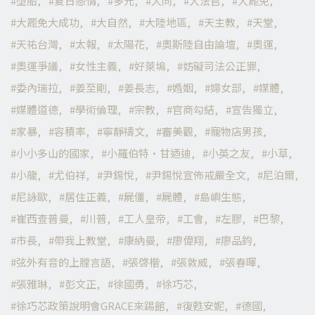
墮胎
夏日戀情
多元
大同
大法官
大罷免
大罷免大成功
大自然
大陸地區
天主教
天堂
天祐台灣
太報
太陽花
奧斯陸自由論壇
奧運
奧運爭議
女性主義
好萊塢
妨礙司法公正罪
委內瑞拉
姜至剛
姜長志
婚姻
婦女部
媒體
媒體道德
學術倫理
宗教
官商勾結
宣告獨立
家暴
容積率
寧靜禱文
審美觀
寵物店男孩
小小多山的國家
小羅伯特·甘迺迪
小英之友
小草
小龍
尤伯祥
尹錫悅
尹錫悅宣佈戒嚴全文
尼泊爾
尼詠歐
居住正義
屍僵
屍體
島嶼生態
崔西查普曼
川普
工人皇帝
工會
左膠
巴黎
市長
帶我上教堂
康納曼
廖偉翔
廖品鈞
弦外有音的上膛言語
張啓楷
張敦威
張春暉
張雅琳
彭文正
徐國勇
徐巧芯
徐巧芯政策說明會GRACE來踢館
復甦安妮
德國