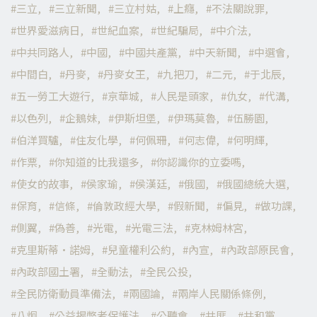
三立
三立新聞
三立村姑
上癮
不法關說罪
世界愛滋病日
世紀血案
世紀騙局
中介法
中共同路人
中國
中國共產黨
中天新聞
中選會
中間白
丹麥
丹麥女王
九把刀
二元
于北辰
五一勞工大遊行
京華城
人民是頭家
仇女
代溝
以色列
企鵝妹
伊斯坦堡
伊瑪莫魯
伍勝園
伯洋買驢
住友化學
何佩珊
何志偉
何明輝
作票
你知道的比我還多
你認識你的立委嗎
使女的故事
侯家瑜
侯漢廷
俄國
俄國總統大選
保育
信條
倫敦政經大學
假新聞
偏見
做功課
側翼
偽善
光電
光電三法
克林姆林宮
克里斯蒂·諾姆
兒童權利公約
內宣
內政部原民會
內政部國土署
全動法
全民公投
全民防衛動員準備法
兩國論
兩岸人民關係條例
八炯
公益揭弊者保護法
公聽會
共匪
共和黨