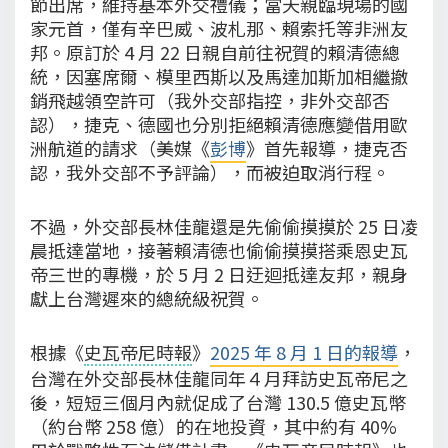
節出席，維持基本外交禮儀；當天親臨現場的國
家元首，僅有辛巴威、波札那、賴索托等非洲友
邦。原訂於 4 月 22 日親自前往祝賀的賴清德總
統，因塞席爾、模里西斯以及馬達加斯加相繼撤
銷飛越領空許可（我外交部指控，非外交部否
認），捷克、德國也分別拒絕賴清德應變借用歐
洲航道的請求（美媒《
彭博
》首先報導，捷克否
認，我外交部不予評論），而被迫取消行程。
不過，外交部長林佳龍還是先偷偷摸摸於 25 日凌
晨抵達當地，接著賴清德也偷偷摸摸搭乘恩史瓦
帝三世的專機，於 5 月 2 日迂迴抵達友邦，親身
獻上台灣遲來的總統級祝賀。
根據《
史瓦帝尼時報
》
2025 年 8 月 1 日的報導
，
台灣在外交部長林佳龍同年４月拜訪史瓦帝尼之
後，短短三個月內就促成了台灣 130.5 億史瓦幣
（約台幣 258 億）的在地投資，其中約有 40%