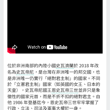
位於非洲南部的內陸小國
史瓦濟蘭
於 2018 年改
名為
史瓦帝尼
，是台灣在非洲唯一的邦交國，也
是非洲唯一仍實行「絕對君主制」的國家。不同
於「立憲君主制」國家（如英國的女王、日本的
天皇），史瓦帝尼國王
恩史瓦帝三世
並非只是象
徵性的國家元首，而是不折不扣的絕對君主。自
他 1986 年登基迄今，恩史瓦帝三世牢牢掌握了
行政、立法、司法及軍事大權於一身。