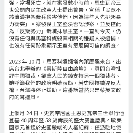
彈，當場死亡。就在案發數小時前，恩史瓦帝三
世公開向民主改革人士提出警告，宣稱「民眾不
該流淚抱怨傭兵殺害他們，因為這些人先挑起暴
力衝突」。案發後王室堅決否認涉案，並反控此
為「反叛勢力」栽贓抹黑王室。一直到今天，仍
沒有任何與馬塞科謀殺案相關的嫌疑人被逮捕，
也沒有任何跡象顯示王室有意展開可信的調查。
2023 年 10 月，馬塞科遺孀塔內萊應邀來台，出
席台北舉辦的《奧斯陸自由論壇》，質問台灣批
評中國獨裁，卻拿人民的錢支持另一個獨裁者。
她呼籲我們的政府明確表態，若史國持續違反人
權，台灣將停止援助。這番話當然只是蔡英文政
府的耳邊風。
上個月 24 日，史瓦帝尼國王恩史瓦帝三世舉行他
登基 40 周年暨 58 歲壽辰的盛大雙重慶典。歐美
國家元首鑑於史國嚴峻的人權紀錄，僅派駐地使