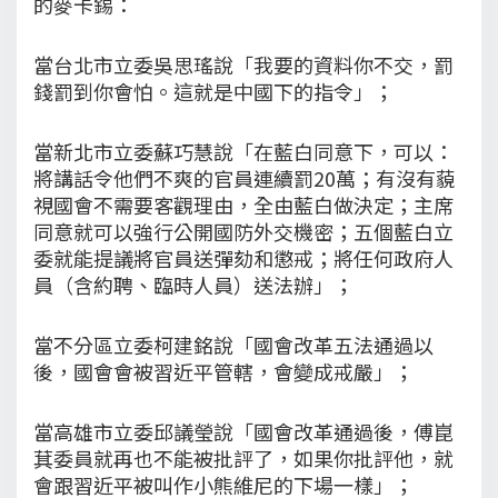
的麥卡錫：
當台北市立委吳思瑤說「我要的資料你不交，罰
錢罰到你會怕。這就是中國下的指令」；
當新北市立委蘇巧慧說「在藍白同意下，可以：
將講話令他們不爽的官員連續罰20萬；有沒有藐
視國會不需要客觀理由，全由藍白做決定；主席
同意就可以強行公開國防外交機密；五個藍白立
委就能提議將官員送彈劾和懲戒；將任何政府人
員（含約聘、臨時人員）送法辦」；
當不分區立委柯建銘說「國會改革五法通過以
後，國會會被習近平管轄，會變成戒嚴」；
當高雄市立委邱議瑩說「國會改革通過後，傅崑
萁委員就再也不能被批評了，如果你批評他，就
會跟習近平被叫作小熊維尼的下場一樣」；