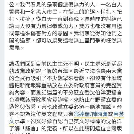
公。我們看見的是兩個疲倦無力的人 – 一名白人
警察和一名黑人市民 – 在街上的追逐、掙扎、扭
打、拉扯，從白天一直到夜晚。長時間的糾結已
讓兩人沒有力氣揮拳或角力，雙方也都沒有用槍
或奪槍來傷害對方的意圖。我們無從得知他們之
間的過節，卻可以感受這場無止盡鬥爭的枉然無
意義。
讓我們回到目前民主生死不明，民主是死是活都
執政黨政府說了算的台灣。最近立法院裏兩大黨
的全武行吸引了不少觀眾來看戲，卻沒有什麼媒
體把新聞報導重點放在立委對政府官員的完整質
詢內容，而鬼話連篇的不分區立委沈伯洋更揚言
台灣應該廢除國會質詢權，來防止在野黨立委的
造謠與做秀，害執政黨立委必須不斷地闢謠。台
客不認為這位英文程度只有
翁達瑞/陳時奮
或
蔡英
文
水準，卻又好像自認自己英文好棒棒的沈伯洋
了解「謠言」的定義，所以在此請問這位台灣版