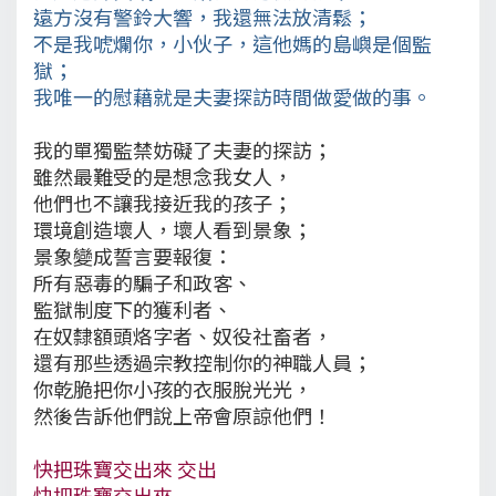
遠方沒有警鈴大響，我還無法放清鬆；
不是我唬爛你，小伙子，這他媽的島嶼是個監
獄；
我唯一的慰藉就是夫妻探訪時間做愛做的事。
我的單獨監禁妨礙了夫妻的探訪；
雖然最難受的是想念我女人，
他們也不讓我接近我的孩子；
環境創造壞人，壞人看到景象；
景象變成誓言要報復：
所有惡毒的騙子和政客、
監獄制度下的獲利者、
在奴隸額頭烙字者、奴役社畜者，
還有那些透過宗教控制你的神職人員；
你乾脆把你小孩的衣服脫光光，
然後告訴他們說上帝會原諒他們！
快把珠寶交出來 交出
快把珠寶交出來