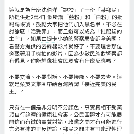
這就是為什麼沈伯洋「認證」了一份「某鄉民」
所提供近2萬4千個所謂「藍粉」和「白粉」的批
踢踢帳號，鼓勵大家把他們加入黑名單，不必在
討論區「活受罪」，而且還可以成為「批踢踢的
主宰」。如果
由提卡
小鎮的警察局告訴全美國：
看警方提供的密錄器影片就好了，不要理會那位
旁觀著用手機拍的影片，因為少數民族對警察都
有偏見。你能想像社會民眾會有什麼反應嗎？
不要交流、不要對話、不要接觸、不要去查。這
就是蔡英文集團帶給台灣所謂「接近完美的民
主」。
只有在一個是非分明不分顏色、事實真相不受黨
派自行詮釋的健康社會裏，公民團體才有可能展
開信而有徵的實質討論，政黨之間才有可能進行
言必有據的正反辯論，鄉民之間才有可能理性理