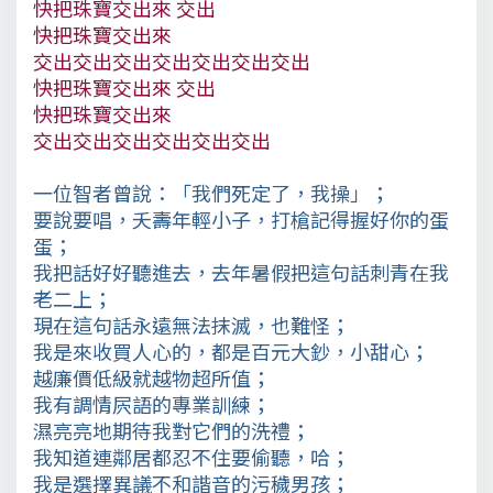
快把珠寶交出來 交出
快把珠寶交出來
交出交出交出交出交出交出交出
快把珠寶交出來 交出
快把珠寶交出來
交出交出交出交出交出交出
一位智者曾說：「我們死定了，我操」；
要說要唱，夭壽年輕小子，打槍記得握好你的蛋
蛋；
我把話好好聽進去，去年暑假把這句話刺青在我
老二上；
現在這句話永遠無法抹滅，也難怪；
我是來收買人心的，都是百元大鈔，小甜心；
越廉價低級就越物超所值；
我有調情屄語的專業訓練；
濕亮亮地期待我對它們的洗禮；
我知道連鄰居都忍不住要偷聽，哈；
我是選擇異議不和諧音的污穢男孩；