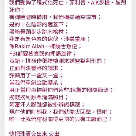
我們受夠了程式化死亡，菲利普·A K步槍·迪剋
死你；
有彈匣隨時備用，我們橫掃過高譚市；
是的，在陰影的遮蓋下；
黑暗舞蹈步步跳向棺材；
我是有黑色素的傢伙，涉嫌重罪；
像Rakim Allah一樣饒舌叛逆；
FBI都要檢查我的押韻旋律；
沒錯，拼命作藥物檢測來送監獄判刑罰；
正面對決警察的請求；
彈藥用了一盒又一盒；
當我們重創金融體系；
用正當理由掃射你們這些3K黨的國際龍頭；
撈錢撈到鈔票淹滿腳目；
阿富汗人腳趾卻被掛辨識標籤；
現在他們盯梢我，我們就開火回擊，懂吧；
唯一比我們棺材關得更快的只有工廠而已！
快把珠寶交出來 交出