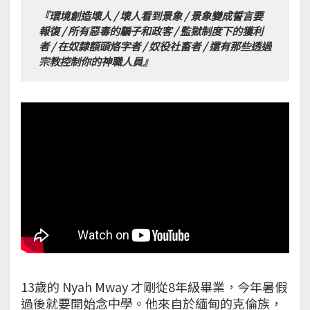
『環境創造壞人 / 壞人看到景象 / 景象變成誓言要
報復 / 所有惡毒的騙子和政客 / 監獄制度下的獲利
者 / 在奴隸額頭烙字者 / 奴役社畜者 / 還有那些透過
宗教控制你的神職人員』
13歲的 Nyah Mway 才剛從8年級畢業，今年暑假
過後就要開始念中學。他來自於緬甸的克倫族，