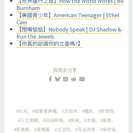
【世界運行之道】How the World Works | Bo
Burnham
【美國青少年】American Teenager | Ethel
Cain
【閉嘴惦惦】Nobody Speak | DJ Shadow &
Run the Jewels
【你真的認識你的立委嗎?】
與朋友分享:
BLM
國會質詢權
沈伯洋
難民
新頭殼
三立新聞
自由時報
民視
太報
黨媒
民進黨
萊豬黨
立法院
司法改革
吳思瑤