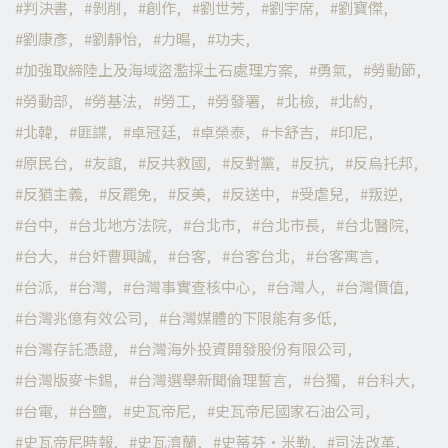
判決書
剝削
創作
劉世芳
劉宇席
劉寶傑
劉康彥
劉靜怡
力暘
功夫
加強取締陸上及海域盜濫採土石處理方案
勇氣
勞動節
勞動部
勞基法
勞工
勞發署
北檢
北約
北韓
匪諜
卓冠廷
卓榮泰
卡舒吉
印尼
原民台
友誼
反共救國
反對黨
反抗
反烏托邦
反猶主義
反罷免
反美
反送中
受虐兒
叛逆
台中
台北地方法院
台北市
台北市長
台北醫院
台大
台奸曹興誠
台客
台客台北
台客寓言
台派
台灣
台灣事實查核中心
台灣人
台灣價值
台灣兆億有效公司
台灣媒體的下限能有多低
台灣存託憑證
台灣海外投資開發股份有限公司
台灣版麥卡錫
台灣選舉新聞倫理誓言
台獨
台科大
台電
台鹽
史瓦帝尼
史瓦帝尼國家石油公司
史瓦帝尼時報
史瓦濟蘭
史蒂芬·米勒
司法改革