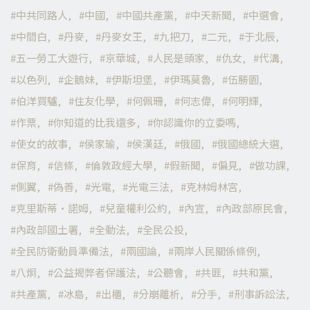
中共同路人
中國
中國共產黨
中天新聞
中選會
中間白
丹麥
丹麥女王
九把刀
二元
于北辰
五一勞工大遊行
京華城
人民是頭家
仇女
代溝
以色列
企鵝妹
伊斯坦堡
伊瑪莫魯
伍勝園
伯洋買驢
住友化學
何佩珊
何志偉
何明輝
作票
你知道的比我還多
你認識你的立委嗎
使女的故事
侯家瑜
侯漢廷
俄國
俄國總統大選
保育
信條
倫敦政經大學
假新聞
偏見
做功課
側翼
偽善
光電
光電三法
克林姆林宮
克里斯蒂·諾姆
兒童權利公約
內宣
內政部原民會
內政部國土署
全動法
全民公投
全民防衛動員準備法
兩國論
兩岸人民關係條例
八炯
公益揭弊者保護法
公聽會
共匪
共和黨
共產黨
冰島
出櫃
分崩離析
分手
刑事訴訟法