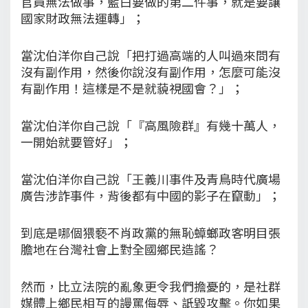
官員無法做事，藍白要做的第二件事，就是要讓
國家財政無法運轉」；
當沈伯洋你自己說「把打過高端的人叫過來問有
沒有副作用，然後你說沒有副作用，怎麼可能沒
有副作用！這樣是不是就藐視國會？」；
當沈伯洋你自己說「『高風險群』有幾十萬人，
一開始就要管好」；
當沈伯洋你自己說「王義川事件及青鳥時代廣場
廣告涉詐事件，背後都有中國的影子在竄動」；
到底是哪個猥褻不肖政黨的無恥蟑螂政客明目張
膽地在台灣社會上對全國鄉民造謠？
然而，比立法院的亂象更令我們擔憂的，是社群
媒體上鄉民相互的謾罵侮辱、詆毀攻擊。你如果