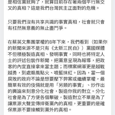
是相信黨就夠了，就算目前存在著兩個平行無交
叉的真相？這是我們台灣民主正面對的危機。
只要我們沒有共享共識的事實真相，社會就只會
有枉然無意義的無止盡鬥爭。
在蔡英文集團掌權的8年下來，我們看到（如果你
的新聞來源不是只有《太新三民自》）黨國媒體
不但積極製造真相、發明事實，同時也將特定人
士的評述包裝作新聞，把黨意呈現為報導，把政
客的內宣直接拿來當主題；而標案網軍更是越戰
越勇，到處煽風點火、噴藍抹紅。因為，當一個
腐敗的政府不論是想要壓下弊案或繼續掌權，最
簡單有效的伎倆就是用「另類的事實」、炒作出
的輿論來刻意分化社會，製造你我的對立。分化
社會是為了方便各個擊破，製造對立不單是為了
讓票源大聲宣傳捍衛黨內的真相，更重要的是確
保票源不要接觸到黨外的真相。