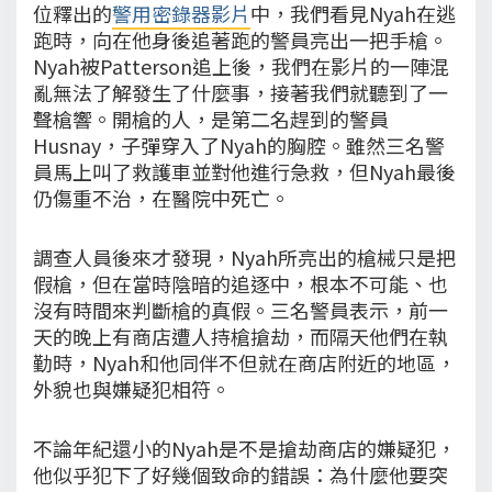
位釋出的
警用密錄器影片
中，我們看見Nyah在逃
跑時，向在他身後追著跑的警員亮出一把手槍。
Nyah被Patterson追上後，我們在影片的一陣混
亂無法了解發生了什麼事，接著我們就聽到了一
聲槍響。開槍的人，是第二名趕到的警員
Husnay，子彈穿入了Nyah的胸腔。雖然三名警
員馬上叫了救護車並對他進行急救，但Nyah最後
仍傷重不治，在醫院中死亡。
調查人員後來才發現，Nyah所亮出的槍械只是把
假槍，但在當時陰暗的追逐中，根本不可能、也
沒有時間來判斷槍的真假。三名警員表示，前一
天的晚上有商店遭人持槍搶劫，而隔天他們在執
勤時，Nyah和他同伴不但就在商店附近的地區，
外貌也與嫌疑犯相符。
不論年紀還小的Nyah是不是搶劫商店的嫌疑犯，
他似乎犯下了好幾個致命的錯誤：為什麼他要突