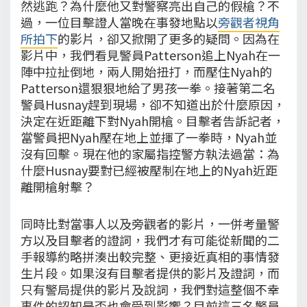
然逃跑？為什麼他又對警察亮出自己的假槍？不
過，一位目擊證人當晚在事發地點以
旁觀者視角
所拍下
的影片，卻又掀開了更多的疑問。因為在
影片中，我們看見警員Patterson追上Nyah在一
陣中拉扯倒地，兩人開始扭打，而壓住Nyah的
Patterson還狠狠地給了男孩一拳。接著第二名
警員Husnay趕到現場，卻不知道出於什麼原因，
決定在近距離下對Nyah開槍。目擊者告訴記者，
當警員把Nyah壓在地上並揮了一拳時，Nyah並
沒有回擊。現在他的家屬指控警方執法過當：為
什麼Husnay要對已經被壓制在地上的Nyah近距
離開槍射擊？
同時比對當事人以及旁觀者的影片，一併考量警
方以及目擊者的證詞，我們才有可能從新聞的二
手報導約略拼湊出較完整、更接近真相的事情發
生片段。如果沒有目擊者提供的影片及證詞，而
只有警局提供的影片及說詞，我們對這整個不幸
事件的認知是否也會受到影響？目前這三名警員