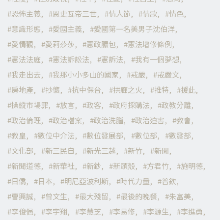
恐怖主義
恩史瓦帝三世
情人節
情歌
情色
意識形態
愛國主義
愛國第一名美男子沈伯洋
愛情觀
愛莉莎莎
憲政膿包
憲法增修條例
憲法法庭
憲法訴訟法
憲訴法
我有一個夢想
我走出去
我那小小多山的國家
戒嚴
戒嚴文
房地產
抄襲
抗中保台
拱廊之火
推特
援此
操縱市場罪
放言
政客
政府採購法
政教分離
政治倫理
政治檔案
政治洗腦
政治迫害
教會
教皇
數位中介法
數位發展部
數位部
數發部
文化部
新三民自
新光三越
新竹
新聞
新聞道德
新華社
新鈔
新頭殼
方君竹
施明德
日僑
日本
明尼亞波利斯
時代力量
普欽
曹興誠
曾文生
最大殘留
最後的晚餐
朱富美
李俊俋
李宇翔
李慧芝
李易修
李源生
李進勇