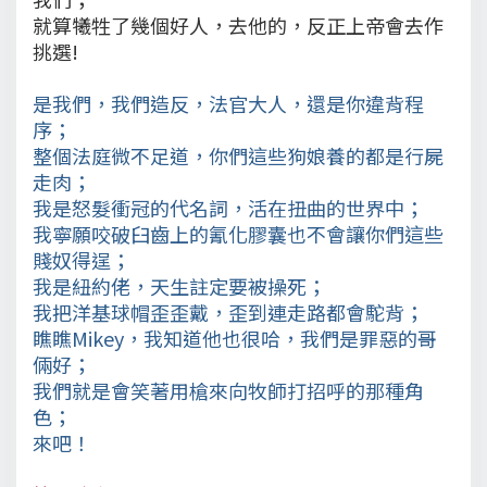
就算犧牲了幾個好人，去他的，反正上帝會去作
挑選!
是我們，我們造反，法官大人，還是你違背程
序；
整個法庭微不足道，你們這些狗娘養的都是行屍
走肉；
我是怒髮衝冠的代名詞，活在扭曲的世界中；
我寧願咬破臼齒上的氰化膠囊也不會讓你們這些
賤奴得逞；
我是紐約佬，天生註定要被操死；
我把洋基球帽歪歪戴，歪到連走路都會駝背；
瞧瞧Mikey，我知道他也很哈，我們是罪惡的哥
倆好；
我們就是會笑著用槍來向牧師打招呼的那種角
色；
來吧！