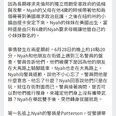
因為長期尋求克倫邦的獨立而飽受軍政府的追緝
與攻擊。Nyah的父母在他4歲的時候帶著他和兩
個哥哥到美國尋求政治庇護，之後在紐約州的小
鎮
由提卡
安定下來。Nyah的妹妹在美國出生，當
時還是由只有6歲的Nyah要求母親讓他替自己的
小妹妹取名的。
事情發生在兩星期前。6月28日的晚上約10點20
分，Nyah和他朋友在街道上遇到三名警員的盤
查。警員告訴他們，他們被攔下是因為他的朋友
在大馬路上騎腳踏車，Nyah也走在大馬路上。
Nyah向警員道歉，說他不小心忘了。警員問他是
什麼意思，他忘了什麼？Nyah回答說他們只是在
玩，就住在街對面而已。警員接著詢問，是否可
以對他們進行搜身，來確定他們身上沒有攜帶武
器？Nyah在舉起雙手後，突然轉身拔腿就跑。
第一名追上Nyah的警員是Patterson。從警調單