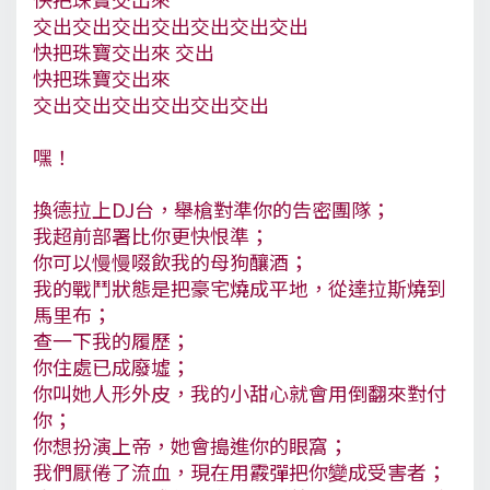
交出交出交出交出交出交出交出
快把珠寶交出來 交出
快把珠寶交出來
交出交出交出交出交出交出
嘿！
換德拉上DJ台，舉槍對準你的告密團隊；
我超前部署比你更快恨準；
你可以慢慢啜飲我的母狗釀酒；
我的戰鬥狀態是把豪宅燒成平地，從達拉斯燒到
馬里布；
查一下我的履歷；
你住處已成廢墟；
你叫她人形外皮，我的小甜心就會用倒翻來對付
你；
你想扮演上帝，她會搗進你的眼窩；
我們厭倦了流血，現在用霰彈把你變成受害者；