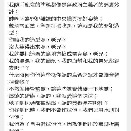
我隨手亂寫的塗鴉都像是無政府主義者的錦囊妙
計；
帥啊，為罪犯雜誌的中央插頁擺好姿勢；
戴滑雪面罩，全黑打黑吃黑，這就是我的罪犯造
型；
你嗨我的造型嗎，老兄？
沒人笑得出來嗎，老兄？
我就要把這媽的鳥地方搞成雷克島，老兄；
我的混混、我的瘸幫、我的血幫和我的弟兄都跑
去哪了？
什麼時候你們這些操你媽的烏合之眾才會聯合幹
掉警察？
不然就接管監獄，讓這些獄警體驗一下地獄；
燃燒的硫磺，媽的，我就愛這個味道；
毯子到枕頭都被點燃，媽的典獄長在哪裡？
你找到他時，我們不會作掉他，我們只用水刑對
付他；
我們為了自由幹掉他們，因為他們出於無聊折磨
我們；