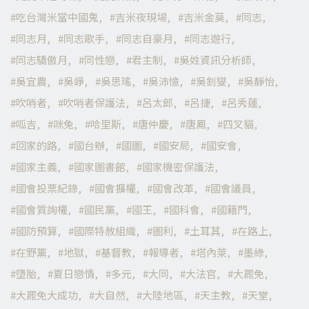
吃台灣米當中國鬼
吉米夜現場
吉米金莫
同志
同志月
同志歌手
同志自豪月
同志遊行
同志驕傲月
同性戀
君主制
吳姓資訊分析師
吳宜農
吳崢
吳思瑤
吳沛憶
吳釗燮
吳靜怡
吹哨者
吹哨者保護法
呂太郎
呂捷
呂秀蓮
呱吉
咪兔
哈里斯
唐仲慶
唐鳳
四叉貓
回家的路
國台辦
國圖
國安局
國安會
國家主義
國家圖書館
國家機密保護法
國會投票紀錄
國會擴權
國會改革
國會議員
國會質詢權
國民黨
國王
國科會
國籍門
國防預算
國際特赦組織
圖利
土耳其
在路上
在野黨
地獄
基督教
報導者
塔內萊
墨綠
墮胎
夏日戀情
多元
大同
大法官
大罷免
大罷免大成功
大自然
大陸地區
天主教
天堂