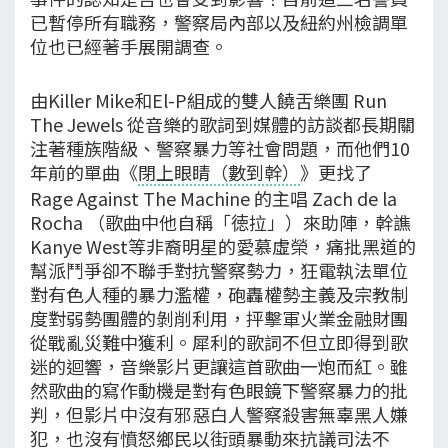
已暫停所有職務，警察局內部以及紐約州檢調單
位也已經著手展開調查。
由Killer Mike和El-P組成的雙人饒舌樂團 Run
The Jewels 從音樂的歌詞到媒體的訪談都長期關
注著種族階級、警察暴力等社會問題，而他們10
年前的單曲《
閉上眼睛（數到幹）
》更找了
Rage Against The Machine 的主唱 Zach de la
Rocha （歌曲中他自稱「徳拉」）來助陣，幹譙
Kanye West等非裔明星的愛慕虛榮，痛批黑道的
幫派鬥爭卻不聯手對抗警察勢力，狂電執法單位
對有色人種的暴力濫權，砲轟權勢主義及宗教制
度對弱勢團體的剝削利用，抨擊軍火業金融財團
從戰亂災難中獲利。犀利的歌詞不但立即得到歌
迷的迴響，音樂影片更讓這首歌曲一炮而紅。雖
然歌曲的寫作動機是對有色眼鏡下警察暴力的批
判，但影片中沒有邪惡白人警察殺害無辜黑人嫌
犯，也沒有憤怒鄉民以街頭暴動來抗議司法不