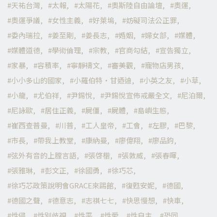
天祐台灣
太報
太陽花
奧斯陸自由論壇
奧運
奧運爭議
女性主義
好萊塢
妨礙司法公正罪
委內瑞拉
姜至剛
姜長志
婚姻
婦女部
媒體
媒體道德
學術倫理
宗教
官商勾結
宣告獨立
家暴
容積率
寧靜禱文
審美觀
寵物店男孩
小小多山的國家
小羅伯特·甘迺迪
小英之友
小草
小龍
尤伯祥
尹錫悅
尹錫悅宣佈戒嚴全文
尼泊爾
尼詠歐
居住正義
屍僵
屍體
島嶼生態
崔西查普曼
川普
工人皇帝
工會
左膠
巴黎
市長
帶我上教堂
康納曼
廖偉翔
廖品鈞
弦外有音的上膛言語
張啓楷
張敦威
張春暉
張雅琳
彭文正
徐國勇
徐巧芯
徐巧芯政策說明會GRACE來踢館
復甦安妮
德國
德國之聲
德意志
志祺七七
快思慢想
快車
性侵
性別歧視
性平
性愛
性自主
恐同