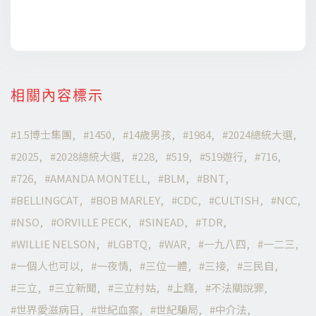
相關內容標示
1.5博士集團
1450
14歲男孩
1984
2024總統大選
2025
2028總統大選
228
519
519遊行
716
726
AMANDA MONTELL
BLM
BNT
BELLINGCAT
BOB MARLEY
CDC
CULTISH
NCC
NSO
ORVILLE PECK
SINEAD
TDR
WILLIE NELSON
LGBTQ
WAR
一九八四
一二三
一個人也可以
一夜情
三位一體
三接
三民自
三立
三立新聞
三立村姑
上癮
不法關說罪
世界愛滋病日
世紀血案
世紀騙局
中介法