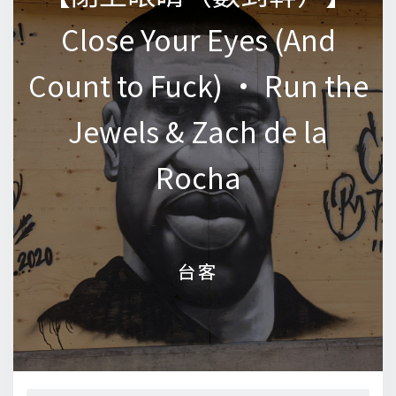
Close Your Eyes (And
Close Your Eyes (And
Count to Fuck) • Run the
Count to Fuck) • Run the
Jewels & Zach de la
Jewels & Zach de la
Rocha
Rocha
台客
台客