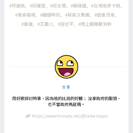
柯建銘
邱議瑩
邱志偉
賴瑞雄
台灣版麥卡錫
東森電視
關鍵時刻
蔡英文集團
國會改革
黃捷
王義川
習近平
閉上眼睛數到幹
台客
用好歌探討時事，因為唱的比說的好聽； 沒拿政府的甜頭，
也不當政府馬屁精。
https://www.threads.net/@taike.taipei