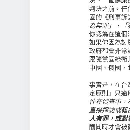
判決之前，任
國的《刑事訴
為無罪」、「
你認為在這個
如果你因為討
政府都會非常
跟隨黨國綠衛
中國、俄國、
事實是，在台
定原則」只適
件在偵查中，
直接採訪或藉
人有罪，或對
醜聞時才會被