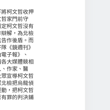
下將柯文哲收押
文哲家門前守
判定柯文哲沒有
作辯解，為北檢
抗告作後盾。而
仔隊《鏡週刊》
由電子報》、
讓各大媒體競相
人、作家、醫
大眾宣導柯文哲
幫北檢把烏龍偵
運動，把柯文哲
哲有罪的判決鋪