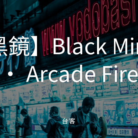
鏡】Black Mir
鏡】Black Mir
• Arcade Fir
• Arcade Fir
台客
台客