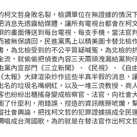
的柯文哲身敗名裂，檢調單位在無證據的情況
把消息先透露給媒體，讓所有電視台都會在柯
狽的畫面傳送到每台電視、每支手機。當法官
而被無保請回，民進黨馬上以精美圖卡替北檢
書，為北檢受到的不公平質疑喊冤，為北檢的
金流，就偷偷把偵查內容三天兩頭洩漏給黨狗
由黨內宣部門《三立新聞》、《民視》、《自
《太報》大肆渲染炒作這些半真半假的消息，
出名的垃圾名嘴網紅，以及一堆三流教授、商
客也紛紛出櫃搖身變成檢察官、法官，向社會
圖了什麼利，用錯誤、捏造的資訊瞎掰唬爛，
縱社會輿論，把找柯文哲的犯罪證據搞成全民
調唱成台灣國歌，為的就是在替法官作出柯文