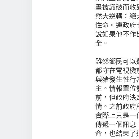
畫被識破而收
然大逆轉：絕
性命。連政府
說如果他不作
全。
雖然鄉民可以
都守在電視機
與豬發生性行
主。情報單位
前，但政府決
情。之前政府
實際上只是一
傳遞一個訊息
命，也結束了