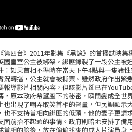
《第四台》2011年影集《黑鏡》的首播試映集
英國皇室公主被綁架，綁匪錄製了一段公主被
件：如果首相不準時在當天下午4點與一隻豬性
實況轉播，公主就會被撕票。雖然政府作出緊
報導影片相關內容，但該影片卻已在YouTube 、T
傳，原本政府希望壓下的秘密，瞬間變成全世
上也出現了嘲弄取笑首相的聲量，但民調顯示
，也不支持首相向綁匪的低頭，他的妻子更請
友面前抬不起頭的事情。政府則暗地安排了備
成首相的臉後，放在偷偷找來的成人片演員身