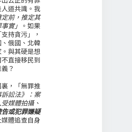
是人道共識。我
確定前，推定其
罪事實」
。如果
「支持貪污」，
國、俄國、北韓
家。與其硬是想
何不直接移民到
意義？
團裏，「無罪推
事訴訟法》：案
人受媒體拍攝、
被告或犯罪嫌疑
止媒體追查自身