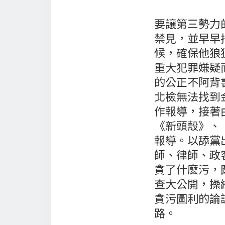
要讓第三勢力
禁見，並早早
候，確保他狼
重大犯罪嫌疑
的公正不阿背
北檢無法找到
作報導，接著
《新頭殼》、
報導。以舔黨
師、律師、政
貪了什麼污，
查大公開，操
貪污圖利的論
路。