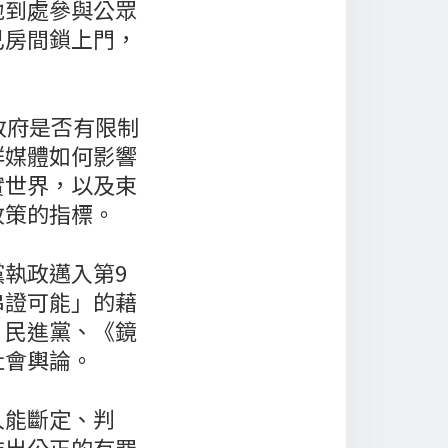
地到處參與公眾
己房間鎖上門，
政府是否有限制
群媒體如何影響
實世界，以及束
政策的指標。
執政邁入第9
串證可能」的藉
、民進黨、《鏡
社會輿論。
人能斷定、判
作出公正的有罪