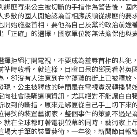
到綁匪寄來公主被切斷的手指作為警告後，國
大多數的國人開始認為首相應該順從綁匪的要
也開始施壓首相，要他為自己及黨的政治前途
出「正確」的選擇，國家單位將無法擔保他與
選擇拒絕打開電視，不要成為羞辱首相的共犯
前準時收看。就這樣，目瞪口呆的鄉民看著英
為，卻沒有人注意到在空蕩蕩的街上已被釋放
發現，公主被釋放的時間是在電視實況轉播開
定向社會隱瞞這項資訊，尤其絕對不能讓白白
所收到的斷指，原來是綁匪從自己手上切下來
位得獎的裝置藝術家，整個事件的策劃不過是
。就在全球都盯著電視螢幕的同時，藝術家上
這場大手筆的裝置藝術。一年後，新聞節目報