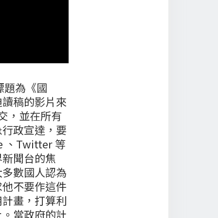
標題為《國
迫讀稿的影片來
交，並在所有
急行政宣達，要
witter 等
界新聞台的焦
大多數國人認為
求他不要作這件
用計畫，打算利
上。當政府的計