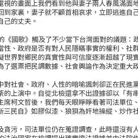
電視的畫面上我們看到他與妻子兩人春風滿面
回到家裏，妻子就不顧首相哀求，立即逃進自
自己的丈夫。
鐘的《國歌》觸及了不少當下台灣面對的議題：
當性、政府是否有對人民隱瞞事實的權利、社
擬世界對鄉民的真實性與可信度逐漸超越了現
為了選票把民調數據、社會輿論作為決定重大
中對社會、政府、人性的暗喻諷刺卻正在民進黨
荼的上演中。自從北檢還拿不出證據卻以「有
主席柯文哲後，我們每天眼睜睜看著司法單位
新三民自》如膠似漆、狼狽為奸地操縱、炒作
及貪污，司法單位仍在蒐證調查，此時還沒有
的法治國家在檢調提出確實違法證據並由法院