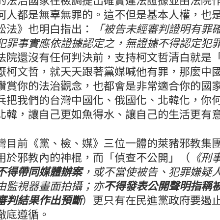
何人都是無辜無罪的。這不但是基本人權，也
訟法》也明白指出：
「被告未經審判證明有罪
犯罪事實應依證據認定之，無證據不得認定犯
法院還沒有任何判決前，支持柯文哲清白就是
厭柯文哲，就天天跟著黨媒喊他有罪，那麼中
讚賞你的法治觀念，也都會是非常適合你的國
兵把我們的台灣中國化、俄國化、北韓化，你
北韓，讓自己更如魚得水、讓自己的生活更有
灣目前《黨、檢、媒》三位一體的萊豬邪教集
用於邪教內的神棍，而「偵查不公開」（
《刑
不得帶同媒體辦案
，或不當使被告、犯罪嫌疑
由監視器畫面拍攝；亦
不得發表公開聲明指稱
審判結果作出預斷
）更只有在民進黨政府要遏
徹底遵循。