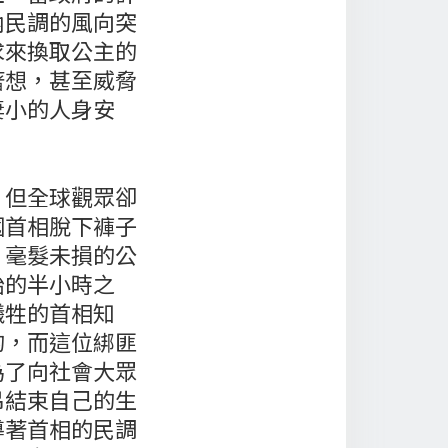
內民調的風向突
求來換取公主的
著想，甚至威脅
妻小的人身安
，但全球觀眾卻
國首相脫下褲子
、毫髮未損的公
始的半小時之
犧牲的首相知
的，而這位綁匪
為了向社會大眾
吊結束自己的生
導著首相的民調