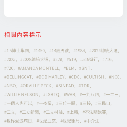
相關內容標示
1.5博士集團
1450
14歲男孩
1984
2024總統大選
2025
2028總統大選
228
519
519遊行
716
726
AMANDA MONTELL
BLM
BNT
BELLINGCAT
BOB MARLEY
CDC
CULTISH
NCC
NSO
ORVILLE PECK
SINEAD
TDR
WILLIE NELSON
LGBTQ
WAR
一九八四
一二三
一個人也可以
一夜情
三位一體
三接
三民自
三立
三立新聞
三立村姑
上癮
不法關說罪
世界愛滋病日
世紀血案
世紀騙局
中介法