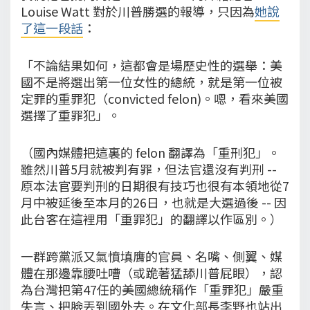
Louise Watt 對於川普勝選的報導，只因為
她說
了這一段話
：
「不論結果如何，這都會是場歷史性的選舉：美
國不是將選出第一位女性的總統，就是第一位被
定罪的重罪犯（convicted felon)。嗯，看來美國
選擇了重罪犯」。
（國內媒體把這裏的 felon 翻譯為「重刑犯」。
雖然川普5月就被判有罪，但法官還沒有判刑 --
原本法官要判刑的日期很有技巧也很有本領地從7
月中被延後至本月的26日，也就是大選過後 -- 因
此台客在這裡用「重罪犯」的翻譯以作區別。）
一群跨黨派又氣憤填膺的官員、名嘴、側翼、媒
體在那邊靠腰吐嘈（或跪著猛舔川普屁眼），認
為台灣把第47任的美國總統稱作「重罪犯」嚴重
失言、把臉丟到國外去。在文化部長李野也站出