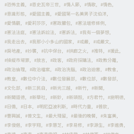
恐怖主義
恩史瓦帝三世
情人節
情歌
情色
意識形態
愛國主義
愛國第一名美男子沈伯洋
愛情觀
愛莉莎莎
憲政膿包
憲法增修條例
憲法法庭
憲法訴訟法
憲訴法
我有一個夢想
我走出去
我那小小多山的國家
戒嚴
戒嚴文
房地產
抄襲
抗中保台
拱廊之火
推特
援此
操縱市場罪
放言
政客
政府採購法
政教分離
政治倫理
政治檔案
政治洗腦
政治迫害
教會
教皇
數位中介法
數位發展部
數位部
數發部
文化部
新三民自
新光三越
新竹
新聞
新聞道德
新華社
新鈔
新頭殼
方君竹
施明德
日僑
日本
明尼亞波利斯
時代力量
普欽
曹興誠
曾文生
最大殘留
最後的晚餐
朱富美
李俊俋
李宇翔
李慧芝
李易修
李源生
李進勇