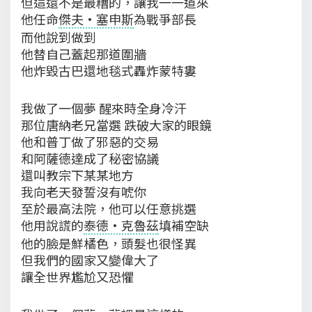
但這還不是最糟的，讓我一一道來
他任命
傑夫·塞申斯
為戰爭部長
而他說到做到
他替自己蓋起那道圍牆
他炸毀古巴還地毯式轟炸蒙特婁
我做了一個夢 醒來時全身冷汗
那位唐納老兄當選 跌破大家的眼鏡
他和普丁做了邪惡的交易
和阿薩德達成了秘密協議
還叫教宗下某某地方
我向老天發誓沒有唬你
至於最高法院，他可以任意挑選
他用說謊的
泰德·克魯茲
填補空缺
他的臉是鮮橘色，頭髮也很怪異
但我們的國家又變偉大了
讓全世界尷尬又恐懼