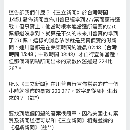
這告訴我們什麼？《三立新聞》於
台灣時間
14:51
發佈新聞宣佈川普已經拿到277票而贏得選
戰，但事實上，他當時根本連當選所需要的270
票都還沒拿到。就算是不久的未來川普真的拿到
了270票，這樣的消息依然就是貨真價實的假新
聞。連川普都是在美東時間約凌晨 02:48（
台灣
時間 15:48
；中歐時間 08:48）才自行宣佈當選，
但那個時間點所開出來的票數依舊還是 224比
267。
所以《三立新聞》在川普自行宣佈當選的前一個
小時就發佈的票數 226:277，數字是從哪裡生出
來的？（註*）
要找到這個問題的答案很簡單，因為美國也有素
質及新聞道德可以和《三立新聞》相提並論的
《福斯新聞》(註**）