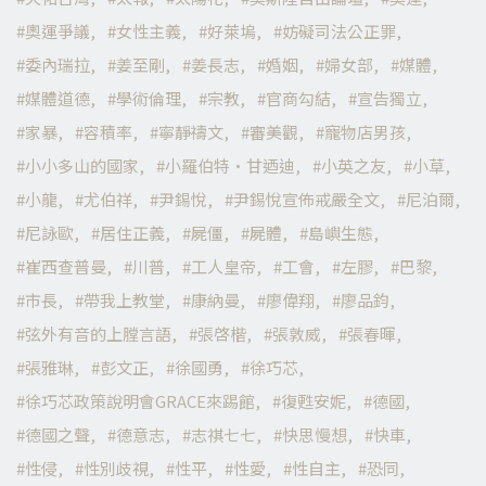
奧運爭議
女性主義
好萊塢
妨礙司法公正罪
委內瑞拉
姜至剛
姜長志
婚姻
婦女部
媒體
媒體道德
學術倫理
宗教
官商勾結
宣告獨立
家暴
容積率
寧靜禱文
審美觀
寵物店男孩
小小多山的國家
小羅伯特·甘迺迪
小英之友
小草
小龍
尤伯祥
尹錫悅
尹錫悅宣佈戒嚴全文
尼泊爾
尼詠歐
居住正義
屍僵
屍體
島嶼生態
崔西查普曼
川普
工人皇帝
工會
左膠
巴黎
市長
帶我上教堂
康納曼
廖偉翔
廖品鈞
弦外有音的上膛言語
張啓楷
張敦威
張春暉
張雅琳
彭文正
徐國勇
徐巧芯
徐巧芯政策說明會GRACE來踢館
復甦安妮
德國
德國之聲
德意志
志祺七七
快思慢想
快車
性侵
性別歧視
性平
性愛
性自主
恐同