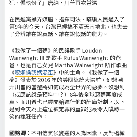
犯、偏執份子』唐納·川普再次當選」
在民進黨操弄媒體、指揮司法、瞞騙人民邁入了
第9年的今天，台灣已經搞不清天南地北，也失去
了分辨誰在說真話、誰在說假話的能力。
《我做了一個夢》的民謠歌手 Loudon
Wainwright III 是歌手 Rufus Wainwright 的爸
爸，也是自己女兒 Martha Wainwright 所作歌曲
《
噁爛操我媽混蛋
》中的主角。《我做了一個
夢》發表於 2016 年的美國總統大選前，幻想嘲
弄川普的當選將如何成為全世界的惡夢。沒想到
（或應該說是預料中？）8年後全球惡夢再度成
真。而川普也已經開始進行他的酬庸計劃，以下
是到今天為止這位被定罪的重罪犯最令人噗哧一
笑的瘋狂任命：
國務卿
：不相信氣候變遷的人為因素，反對槍械