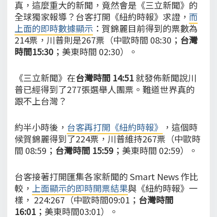
真，這麼重大的新聞，竟然會是《三立新聞》的
全球獨家報導？台客打開《紐約時報》求證，
而
上面的即時數據顯示
：賀錦麗目前得到的票數為
214票，川普則是267票（中歐時間 08:30；
台灣
時間15:30
；美東時間 02:30）。
《三立新聞》在
台灣時間 14:51
就發佈新聞說川
普已經得到了277張選舉人團票。難道世界真的
跟不上台灣？
約半小時後，
台客再打開《紐約時報》
，這個時
候賀錦麗得到了224票，川普維持267票（中歐時
間 08:59；
台灣時間 15:59
；美東時間 02:59）。
台客接著打開匯集各家新聞的 Smart News 作比
較，
上面顯示的即時開票結果
與《紐約時報》一
樣， 224:267（中歐時間09:01；
台灣時間
16:01
；美東時間03:01）。