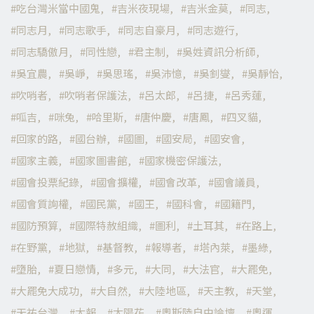
吃台灣米當中國鬼
吉米夜現場
吉米金莫
同志
同志月
同志歌手
同志自豪月
同志遊行
同志驕傲月
同性戀
君主制
吳姓資訊分析師
吳宜農
吳崢
吳思瑤
吳沛憶
吳釗燮
吳靜怡
吹哨者
吹哨者保護法
呂太郎
呂捷
呂秀蓮
呱吉
咪兔
哈里斯
唐仲慶
唐鳳
四叉貓
回家的路
國台辦
國圖
國安局
國安會
國家主義
國家圖書館
國家機密保護法
國會投票紀錄
國會擴權
國會改革
國會議員
國會質詢權
國民黨
國王
國科會
國籍門
國防預算
國際特赦組織
圖利
土耳其
在路上
在野黨
地獄
基督教
報導者
塔內萊
墨綠
墮胎
夏日戀情
多元
大同
大法官
大罷免
大罷免大成功
大自然
大陸地區
天主教
天堂
天祐台灣
太報
太陽花
奧斯陸自由論壇
奧運