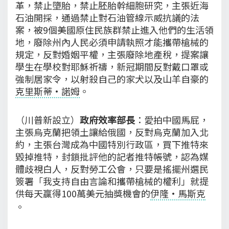
革，禁止墮胎，禁止胚胎幹細胞研究，主張近海
石油開採，通過禁止對石油管線示威抗議的法
案，被9個美國原住民族群禁止進入他們的生活領
地，廢除州內人民必須申請執照才能攜帶槍械的
規定，反對婚姻平權，主張廢除地產稅，提案讓
學生在學校對耶穌祈禱，新冠期間反對戴口罩或
強制居家令，以射殺自己的家犬以及山羊自豪的
克里斯蒂·諾姆
。
（川普新設立）
政府效率部長
：愛拍中國馬屁，
主張烏克蘭把領土讓給俄國，反對烏克蘭加入北
約，主張台灣成為中國特別行政區，買下推特來
毀掉推特，封鎖批評他的記者推特帳號，認為媒
體歧視白人，反對勞工公會，只要是搖擺州選民
簽署「我支持自由言論和攜帶槍械的權利」就提
供每天贏得100萬美元抽獎機會的
伊隆·馬斯克
。