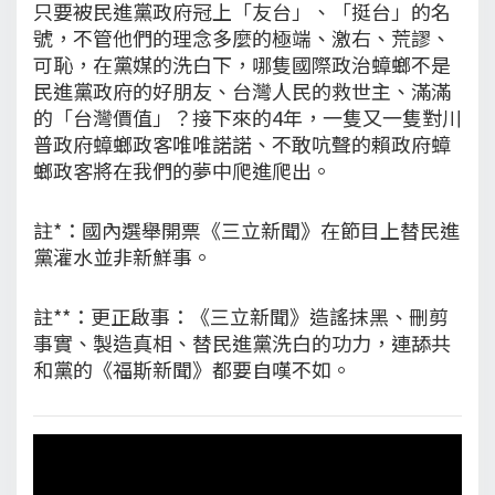
只要被民進黨政府冠上「友台」、「挺台」的名
號，不管他們的理念多麼的極端、激右、荒謬、
可恥，在黨媒的洗白下，哪隻國際政治蟑螂不是
民進黨政府的好朋友、台灣人民的救世主、滿滿
的「台灣價值」？接下來的4年，一隻又一隻對川
普政府蟑螂政客唯唯諾諾、不敢吭聲的賴政府蟑
螂政客將在我們的夢中爬進爬出。
註*：國內選舉開票《三立新聞》在節目上替民進
黨灌水並非新鮮事。
註**：更正啟事：《三立新聞》造謠抹黑、刪剪
事實、製造真相、替民進黨洗白的功力，連舔共
和黨的《福斯新聞》都要自嘆不如。