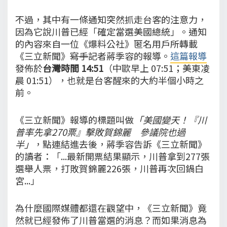
不過，其中有一條通知突然抓走台客的注意力，
因為它說川普已經「確定當選美國總統」。通知
的內容來自一位《爆料公社》匿名用戶所轉載
《三立新聞》
寫手
記者蔣季容的報導。
這篇報導
發佈於
台灣時間 14:51
（中歐早上 07:51；美東凌
晨 01:51），也就是台客醒來的大約半個小時之
前。
《三立新聞》報導的標題叫做
「美國變天！『川
普率先拿270票』擊敗賀錦麗 參議院也過
半」
，點連結進去後，蔣季容告訴《三立新聞》
的讀者：「...最新開票結果顯示，川普拿到277張
選舉人票，打敗賀錦麗226張，川普再次回鍋白
宮...」
為什麼國際媒體都還在觀望中，《三立新聞》竟
然就已經發佈了川普當選的消息？而如果消息為