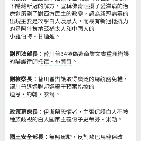
下隱藏新冠的解方，宣稱佛奇阻擾了愛滋病的治
療還策劃了對西方民主的政變，認為新冠病毒的
出現主要是攻擊白人及黑人，而最有新冠抵抗力
的是阿什肯納茲猶太人和中國人的
小羅伯特·甘迺迪
。
副司法部長
：替川普34項偽造商業文書重罪辯護
的辯護律師
托德‧布蘭奇
。
副檢察長
：替川普辯護取得廣泛的總統豁免權，
讓川普逃過聯邦選舉干預案指控的
迪恩‧約翰‧索爾
。
政策幕僚長
：伊斯蘭恐懼者，主張保護白人不被
種族歧視的白人國家主義份子
史蒂芬·米勒
。
國土安全部長
：無照駕駛，反對歐巴馬健保改