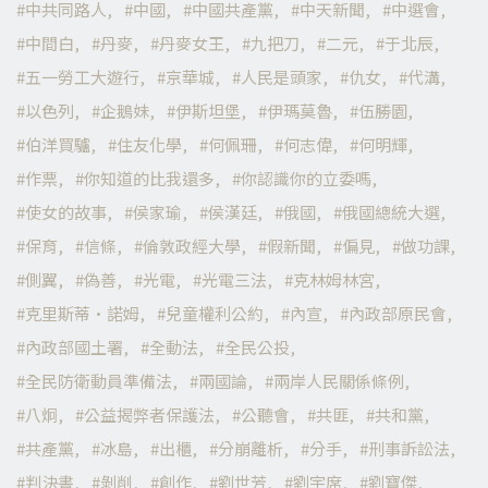
中共同路人
中國
中國共產黨
中天新聞
中選會
中間白
丹麥
丹麥女王
九把刀
二元
于北辰
五一勞工大遊行
京華城
人民是頭家
仇女
代溝
以色列
企鵝妹
伊斯坦堡
伊瑪莫魯
伍勝園
伯洋買驢
住友化學
何佩珊
何志偉
何明輝
作票
你知道的比我還多
你認識你的立委嗎
使女的故事
侯家瑜
侯漢廷
俄國
俄國總統大選
保育
信條
倫敦政經大學
假新聞
偏見
做功課
側翼
偽善
光電
光電三法
克林姆林宮
克里斯蒂·諾姆
兒童權利公約
內宣
內政部原民會
內政部國土署
全動法
全民公投
全民防衛動員準備法
兩國論
兩岸人民關係條例
八炯
公益揭弊者保護法
公聽會
共匪
共和黨
共產黨
冰島
出櫃
分崩離析
分手
刑事訴訟法
判決書
剝削
創作
劉世芳
劉宇席
劉寶傑