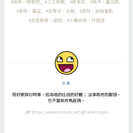
我有一個夢想
三立新聞
蔣季容
馬可·盧比歐
麥特·蓋茲
史蒂芬·米勒
皮特·赫格塞斯
克里斯蒂·諾姆
小羅伯特·甘迺迪
台客
用好歌探討時事，因為唱的比說的好聽； 沒拿政府的甜頭，
也不當政府馬屁精。
https://www.threads.net/@taike.taipei