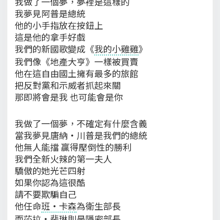
我做了一個夢，夢裡是這樣的
我夢見阿普是總統
他的小手指放在按鈕上
這是他的拿手好戲
我們的新國歌變成《
我的小雞雞
》
我們像《地產大亨》一樣被買賣
他在這自由國土擁有最多的旅館
把反對黨和示威者抓起來關
那即將會是我 也可能會是你
我做了一個夢，不確定有什麼含義
當我夢見唐納·川普是我們的總統
他無人能擋 贏得壓倒性的勝利
我們全新火辣的第一夫人
驕傲的她光芒四射
如果你認為這很酷
請不要欺騙自己
他任命
班·卡森
為衛生部長
而
莎拉·裴琳
則是隱密部長