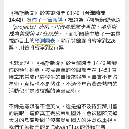
《福斯新聞》於美東時間 01:46（
台灣時間
14:46
）
發佈了一篇報導
，標題為
「福斯新聞預測
（projects）唐納·川普將擊敗卡馬拉·哈里斯
成為美國第 47 任總統」
，而新聞稿中放了一張電
視節目上的
預測圖表
，顯示賀錦麗將會拿到226
票，川普將會拿到277票。
也就是說，《福斯新聞》於台灣時間 14:46 所發
佈的預測推算，被民進黨的公關部門在 14:51 直
接拿來當成已經發生的事情來報導。事實不是占
星術，真相也不是賭注，不過今年台灣最熱門的
活動似乎是政檢媒的通靈巫術。
不論是黨媒看不懂英文，還是迫不及待要舔川普
的屁眼，這條真正丟臉丟到國外、會被國際笑掉
大牙的烏龍新聞並沒有受到國人的注意或重視。
我們忙著批鬥的是 TaiwanPlus 的外籍記者