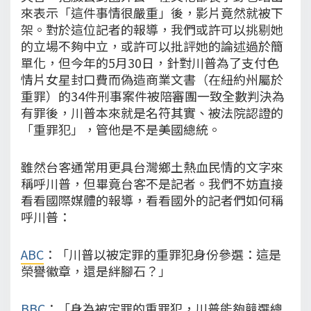
來表示「這件事情很嚴重」後，影片竟然就被下
架。對於這位記者的報導，我們或許可以挑剔她
的立場不夠中立，或許可以批評她的論述過於簡
單化，但今年的5月30日，針對川普為了支付色
情片女星封口費而偽造商業文書（在紐約州屬於
重罪）的34件刑事案件被陪審團一致全數判決為
有罪後，川普本來就是名符其實、被法院認證的
「重罪犯」，管他是不是美國總統。
雖然台客通常用更具台灣鄉土熱血民情的文字來
稱呼川普，但畢竟台客不是記者。我們不妨直接
看看國際媒體的報導，看看國外的記者們如何稱
呼川普：
ABC
：「川普以被定罪的重罪犯身份參選：這是
榮譽徽章，還是絆腳石？」
BBC
：「身為被定罪的重罪犯，川普能夠競選總