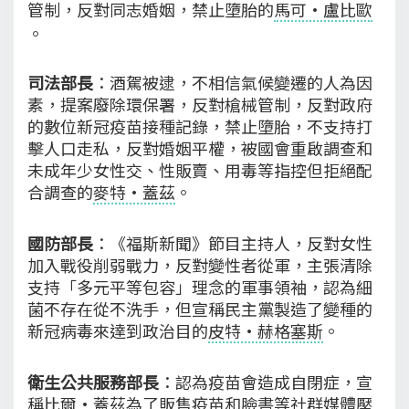
管制，反對同志婚姻，禁止墮胎的
馬可·盧比歐
。
司法部長
：酒駕被逮，不相信氣候變遷的人為因
素，提案廢除環保署，反對槍械管制，反對政府
的數位新冠疫苗接種記錄，禁止墮胎，不支持打
擊人口走私，反對婚姻平權，被國會重啟調查和
未成年少女性交、性販賣、用毒等指控但拒絕配
合調查的
麥特·蓋茲
。
國防部長
：《福斯新聞》節目主持人，反對女性
加入戰役削弱戰力，反對變性者從軍，主張清除
支持「多元平等包容」理念的軍事領袖，認為細
菌不存在從不洗手，但宣稱民主黨製造了變種的
新冠病毒來達到政治目的
皮特·赫格塞斯
。
衛生公共服務部長
：認為疫苗會造成自閉症，宣
稱比爾·蓋茲為了販售疫苗和臉書等社群媒體壓