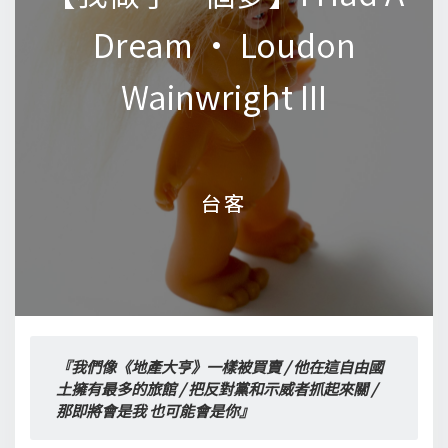
Dream • Loudon
Dream • Loudon
Wainwright III
Wainwright III
台客
台客
『我們像《地產大亨》一樣被買賣 / 他在這自由國
土擁有最多的旅館 / 把反對黨和示威者抓起來關 / 
那即將會是我 也可能會是你』