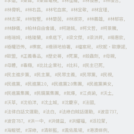
李遠
東森
東森電視
林佳龍
林俊憲
林俊言
林偉帆
林右昌
林宅血案
林宜敬
林宜瑾
林志潔
林智堅
林楚茵
林淑芬
林義雄
林郁容
林靜儀
柏林自由會議
柯建銘
柯文哲
柯景騰
格瑞姆
格陵蘭
桌底下
梁文傑
梁洪昇
楊惠欽
極權恐怖
標案
橋頭地檢署
檔案局
欣妮·歐康諾
歐盟
正義毒品
歷史哥
死黨
殺蟲劑
母親
母體
毒癮
比比企業社
比科
民主已死
民主進步黨
民主黨
民眾主義
民眾黨
民視
民進黨
民進黨2.0
民進黨2.0集團
民進黨美女
民進黨集團
民鏡黨集團
氣爆
江貞諭
沃土
沃草
沈伯洋
沈土城
沈慶京
法國
法律白話文運動
法白
法綠白賊話運動
波音737
波音787
洪一中
洪健益
洪耀福
派拉蒙
海鯤號
深綠
清新藍
渢佑風場
港澳條例