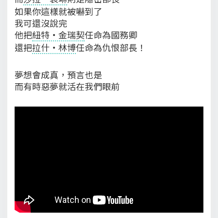
如果你這樣就被嚇到了
我可還沒說完
他把
紐特·金瑞契
任命為國務卿
還把
拉什·林博
任命為仇恨部長！
夢想會成真，預言也是
而有時惡夢就活在我們眼前