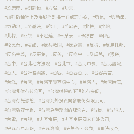
劉康彥
劉靜怡
力暘
功夫
加強取締陸上及海域盜濫採土石處理方案
勇氣
勞動節
勞動部
勞基法
勞工
勞發署
北檢
北約
北韓
匪諜
卓冠廷
卓榮泰
卡舒吉
印尼
原民台
友誼
反共救國
反對黨
反抗
反烏托邦
反猶主義
反罷免
反美
反送中
受虐兒
叛逆
台中
台北地方法院
台北市
台北市長
台北醫院
台大
台奸曹興誠
台客
台客台北
台客寓言
台派
台灣
台灣事實查核中心
台灣人
台灣價值
台灣兆億有效公司
台灣媒體的下限能有多低
台灣存託憑證
台灣海外投資開發股份有限公司
台灣版麥卡錫
台灣選舉新聞倫理誓言
台獨
台科大
台電
台鹽
史瓦帝尼
史瓦帝尼國家石油公司
史瓦帝尼時報
史瓦濟蘭
史蒂芬·米勒
司法改革