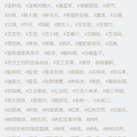
溫斯坦
溫暖的魄力
潘孟安
潛艦國造
澳門
炒股
無人機
無名氏
無國界記者
爐渣
父權
父親
牛仔
狗腿
猶太人
王世堅
王俊力
王定宇
王室
王小棣
王義川
王顯瑜
王鴻薇
理性綠
環保
環團
環評
瓊妮蜜雪兒
瓦解
當我還是男孩子
疫苗
瘦肉精
白癡盒子
百分之白的言論自由
百工百業
皮特·赫格塞斯
監察院
監控
看見台灣
真相部
石崇良
砂石車
破英文
碧玉
社群媒體
神伯洋
移民
種族歧視
空拍機
立法委員
立法院
竹北小姊弟
第三帝國
第五縱隊
管碧玲
簡舒培
系統一
系統二
紀凱峰
約炮
約翰凱爾
紅媒
紅色恐慌
紅衛兵
納坦雅胡
納瓦尼
納瓦尼事件簿
納粹
終結思考的陳腔濫調
綠媒
綠能
綠色
綠色恐怖