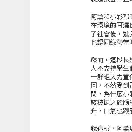
阿薰和小彩都
在環境的耳濡
了社會後，進
也認同綠營當
然而，這段長
人不支持學生
一群組大力宣
回，不然受到
問，為什麼小
該被拋之於腦
升，口氣也跟
就這樣，阿薰