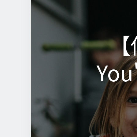
【
【
You
You