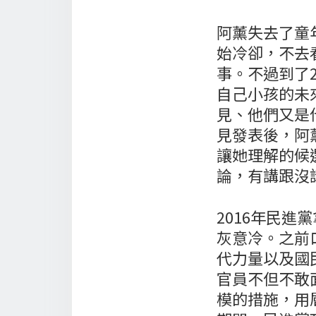
阿薰失去了童
始冷卻，不去
事。不過到了
自己小孩的未
見、他們又是
見發表後，阿
讓她理解的候
論，有講跟沒
2016年民
灰意冷。之前
代力量以及國
官員不但不敢
模的措施，用