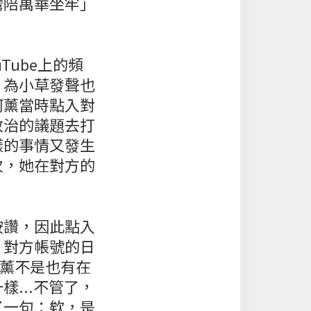
灣陪萬華坐牢」
Tube上的頻
，為小草發聲也
阿薰當時點入對
政治的議題去打
樣的事情又發生
次，她在對方的
按讚，因此點入
，對方帳號的日
個阿薰不是也有在
...不管了，
了一句：欸，是