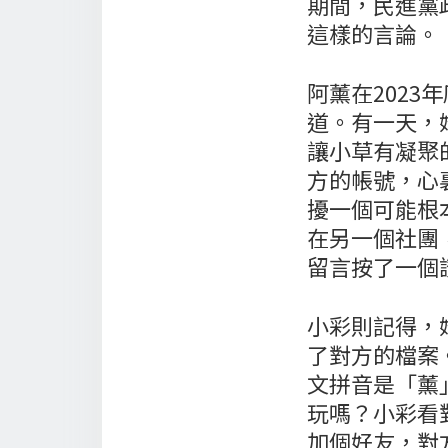
期間，民進黨
這樣的言論。
阿薰在2023
道。有一天，
讓小草有凝聚
方的帳號，心
擾一個可能根
在另一個社團
留言按了一個
小彩則記得，
了對方的檔案
文拼音是「薰」
玩嗎？小彩看
加個好友，對