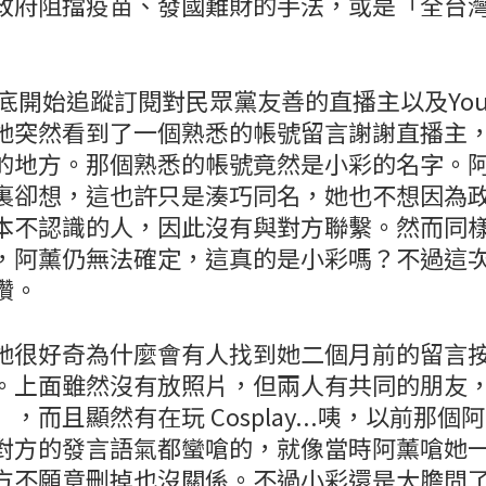
政府阻擋疫苗、發國難財的手法，或是「全台
年底開始追蹤訂閱對民眾黨友善的直播主以及You
她突然看到了一個熟悉的帳號留言謝謝直播主
的地方。那個熟悉的帳號竟然是小彩的名字。
裏卻想，這也許只是湊巧同名，她也不想因為
本不認識的人，因此沒有與對方聯繫。然而同
，阿薰仍無法確定，這真的是小彩嗎？不過這
讚。
她很好奇為什麼會有人找到她二個月前的留言
。上面雖然沒有放照片，但兩人有共同的朋友
，而且顯然有在玩 Cosplay...咦，以前那
對方的發言語氣都蠻嗆的，就像當時阿薰嗆她一樣
方不願意刪掉也沒關係。不過小彩還是大膽問