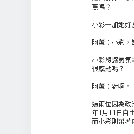
薰嗎？
小彩一加她好
阿薰：小彩，妳
小彩想讓氣氛
很感動嗎？
阿薰：對啊。
這兩位因為政
年1月11日
而小彩則帶著