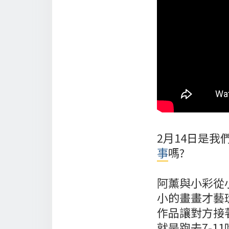
2月14日是
事
嗎?
阿薰與小彩從
小的畫畫才藝
作品讓對方接
就是跑去7-