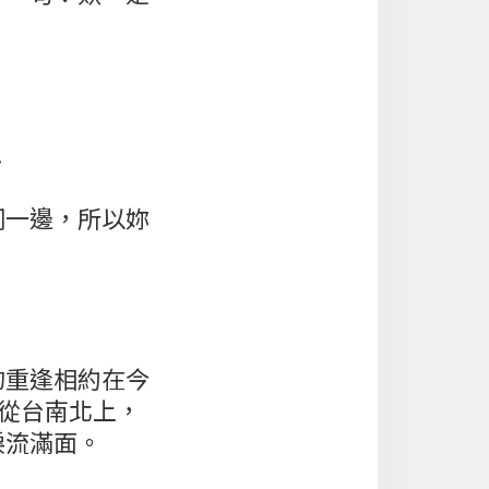
.
同一邊，所以妳
的重逢相約在今
別從台南北上，
淚流滿面。