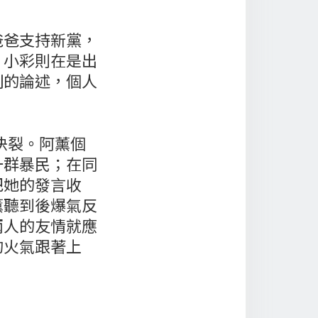
爸爸支持新黨，
。小彩則在是出
利的論述，個人
決裂。阿薰個
一群暴民；在同
把她的發言收
薰聽到後爆氣反
兩人的友情就應
的火氣跟著上