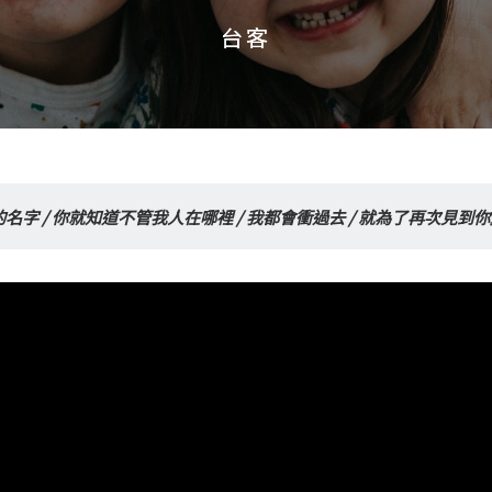
台客
台客
字 / 你就知道不管我人在哪裡 / 我都會衝過去 / 就為了再次見到你