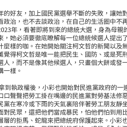
年的好友，加上國民黨選舉不斷的失敗，讓她
看政治，也不去談政治，在自己的生活圈中不
2023年，看著即將到來的總統大選，身為母親
來，她必須要徹底瞭解每一位總統候選人提出
什麼樣的咖。在她開始關注柯文哲的新聞以及
薰覺得柯文哲是唯一能把民生、國防、或是死
選人，而不是像其他候選人，只畫個大餅或發
講一樣。
進黨拿到執政權後，小彩也開始對民進黨政府的一
口口聲聲把勞工掛在嘴邊的民進黨對勞基法修
民黨在寒冷或下雨的天氣裏陪伴著勞工朋友靜
面對民眾，還把他們當成暴民，怕他們怕到用
層層的拒馬、蛇龍來把總統府保護起來。小彩