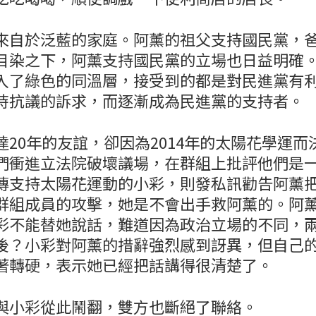
來自於泛藍的家庭。阿薰的祖父支持國民黨，
目染之下，阿薰支持國民黨的立場也日益明確
入了綠色的同溫層，接受到的都是對民進黨有
時抗議的訴求，而逐漸成為民進黨的支持者。
達20年的友誼，卻因為2014年的太陽花學運而
們衝進立法院破壞議場，在群組上批評他們是
傳支持太陽花運動的小彩，則發私訊勸告阿薰
群組成員的攻擊，她是不會出手救阿薰的。阿
彩不能替她說話，難道因為政治立場的不同，
後？小彩對阿薰的措辭強烈感到訝異，但自己
著轉硬，表示她已經把話講得很清楚了。
與小彩從此鬧翻，雙方也斷絕了聯絡。