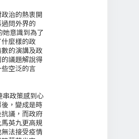
對政治的熱衷開
再過問外界的
的她意識到為了
了什麼樣的政
無數的演講及政
刑的議題解說得
一些空泛的言
連串政策感到心
惡後，變成是時
坐抗議，而政府
比馬英九更高規
也無法接受疫情