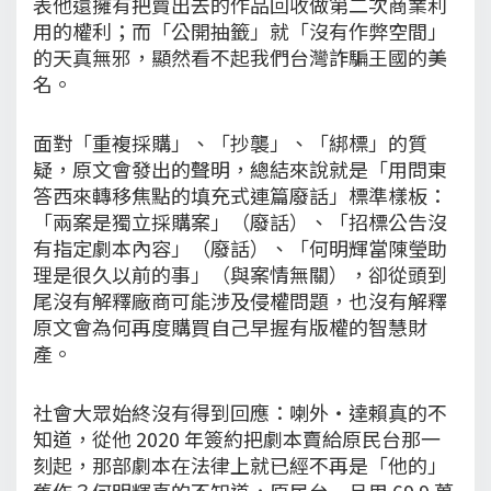
表他還擁有把賣出去的作品回收做第二次商業利
用的權利；而「公開抽籤」就「沒有作弊空間」
的天真無邪，顯然看不起我們台灣詐騙王國的美
名。
面對「重複採購」、「抄襲」、「綁標」的質
疑，原文會發出的聲明，總結來說就是「用問東
答西來轉移焦點的填充式連篇廢話」標準樣板：
「兩案是獨立採購案」（廢話）、「招標公告沒
有指定劇本內容」（廢話）、「何明輝當陳瑩助
理是很久以前的事」（與案情無關），卻從頭到
尾沒有解釋廠商可能涉及侵權問題，也沒有解釋
原文會為何再度購買自己早握有版權的智慧財
產。
社會大眾始終沒有得到回應：喇外・達賴真的不
知道，從他 2020 年簽約把劇本賣給原民台那一
刻起，那部劇本在法律上就已經不再是「他的」
舊作？何明輝真的不知道，原民台一旦用 69.9 萬