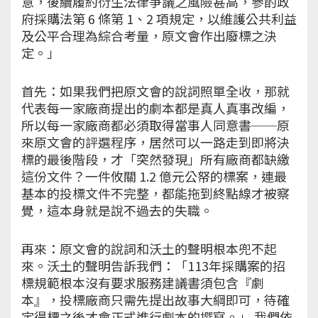
意，後續履約衍生法律爭議之風險甚高，參酌政
府採購法第 6 條第 1、2 項規定，以維護公共利益
及公平合理為綜合考量，原文會作出廢標之決
定。」
首先：如果我們把原文會的說詞照單全收，那就
代表每一家廠商提出的劇本都是真人真事改編，
所以每一家廠商都必須取得當事人同意書──原
來原文會的評選程序，居然可以一路走到即將決
標的最後階段，才「突然發現」所有廠商都缺繳
這份文件？一件攸關 1.2 億元公帑的標案，連最
基本的投標文件不完整，都能拖到終點線才被察
覺，這本身就是說不過去的失職。
再來：原文會的說詞和沃土的聲明根本兜不起
來。沃土的聲明告訴我們：「113年採購案的招
標規範根本沒有要求服務建議書須包含『劇
本』，投標廠商只需先提出故事大綱即可，待確
定得標之後才會正式進行劇本的撰寫。」 我們依