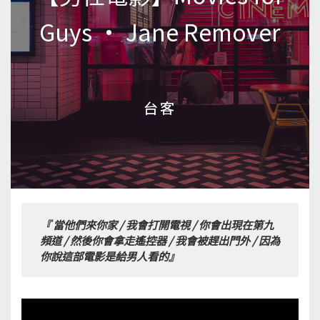
Guys • Jane Remover
Guys • Jane Remover
台客
台客
『 當他們來你家 / 我會打開電視 / 你會出現在第九
頻道 / 然後你會拿走遙控器 / 我會被趕出門外 / 因為
你說這部電影是給男人看的』