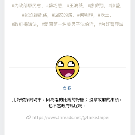
內政部原民會
蘇巧慧
王鴻薇
廖偉翔
陳瑩
迢迢歸鄉路
回家的路
何明輝
沃土
政府採購法
愛國第一名美男子沈伯洋
台奸曹興誠
台客
用好歌探討時事，因為唱的比說的好聽； 沒拿政府的甜頭，
也不當政府馬屁精。
https://www.threads.net/@taike.taipei