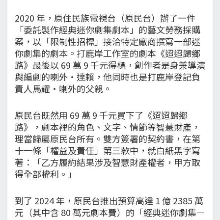
2020 年，原住民族電視台（原民台）辦了一件
「委託製作經典迷你劇集劇本」的藝文勞務採購
案，以「限制性招標」接洽特定廠商撰寫一部迷
你劇集的劇本。打鹿岸工作室的劇本《迢迢歸鄉
路》最後以 69 萬 9 千元得標，創作者是身兼導演
與編劇的喇外・達賴，他同時也是打鹿岸登記負
責人馬耀・喇外的父親。
原民台既然用 69 萬 9 千元買下了《迢迢歸鄉
路》，劇本裡的角色、文字、情節等智慧財產，
理當歸屬原民台所有。雙方簽署的契約書，在第
十一條「權益及責任」第三款中，就白紙黑字寫
著：「乙方履約結果涉及智慧財產權者，甲方取
得全部權利。」
到了 2024 年，原民台推出預算高達 1 億 2385 萬
元（其中含 80 萬元劇本費）的「經典迷你劇集－