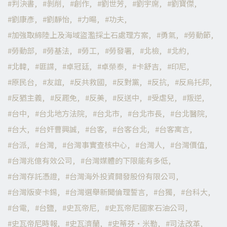
判決書
剝削
創作
劉世芳
劉宇席
劉寶傑
劉康彥
劉靜怡
力暘
功夫
加強取締陸上及海域盜濫採土石處理方案
勇氣
勞動節
勞動部
勞基法
勞工
勞發署
北檢
北約
北韓
匪諜
卓冠廷
卓榮泰
卡舒吉
印尼
原民台
友誼
反共救國
反對黨
反抗
反烏托邦
反猶主義
反罷免
反美
反送中
受虐兒
叛逆
台中
台北地方法院
台北市
台北市長
台北醫院
台大
台奸曹興誠
台客
台客台北
台客寓言
台派
台灣
台灣事實查核中心
台灣人
台灣價值
台灣兆億有效公司
台灣媒體的下限能有多低
台灣存託憑證
台灣海外投資開發股份有限公司
台灣版麥卡錫
台灣選舉新聞倫理誓言
台獨
台科大
台電
台鹽
史瓦帝尼
史瓦帝尼國家石油公司
史瓦帝尼時報
史瓦濟蘭
史蒂芬·米勒
司法改革