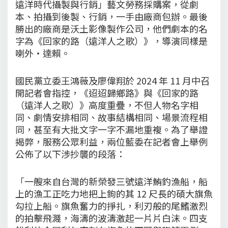
遠洋時代攝製與行銷」藝文勞務採購案，從劇
本、拍攝到後製、行銷，一手由廠商包辦。最後
勝出的廠商是沃土影像製作公司，他們劇本的名
字為《回家的路（遠洋人之歌）》，導演同樣是
喇外・達賴。
國民黨立委王鴻薇及廖偉翔於 2024 年 11 月中召
開記者會指控，《迢迢歸鄉路》與《回家的路
（遠洋人之歌）》高度重疊，不但人物名字相
同、劇情安排相同、故事結構相同、場景流程相
同，甚至有大批文字一字不漏地重複。為了舉證
揭弊，服務公眾利益，兩位藍委在記者會上舉例
公佈了以下涉抄襲的段落：
「一艘來自台灣的新榮發三號遠洋鮪釣漁船，船
上的漁工正吃力地把上鉤的其 12 尺長的碩大旗魚
勾拉上船。旗魚奮力的掙扎，利刃般的尾鰭激烈
的拍擊飛濺，海濤的波濤激起一片片白沫。四支