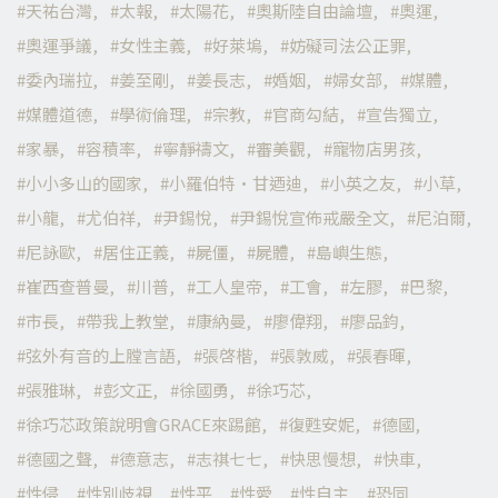
天祐台灣
太報
太陽花
奧斯陸自由論壇
奧運
奧運爭議
女性主義
好萊塢
妨礙司法公正罪
委內瑞拉
姜至剛
姜長志
婚姻
婦女部
媒體
媒體道德
學術倫理
宗教
官商勾結
宣告獨立
家暴
容積率
寧靜禱文
審美觀
寵物店男孩
小小多山的國家
小羅伯特·甘迺迪
小英之友
小草
小龍
尤伯祥
尹錫悅
尹錫悅宣佈戒嚴全文
尼泊爾
尼詠歐
居住正義
屍僵
屍體
島嶼生態
崔西查普曼
川普
工人皇帝
工會
左膠
巴黎
市長
帶我上教堂
康納曼
廖偉翔
廖品鈞
弦外有音的上膛言語
張啓楷
張敦威
張春暉
張雅琳
彭文正
徐國勇
徐巧芯
徐巧芯政策說明會GRACE來踢館
復甦安妮
德國
德國之聲
德意志
志祺七七
快思慢想
快車
性侵
性別歧視
性平
性愛
性自主
恐同