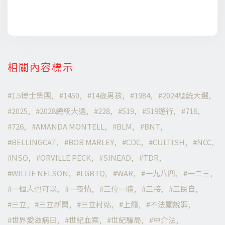
相關內容標示
1.5博士集團
1450
14歲男孩
1984
2024總統大選
2025
2028總統大選
228
519
519遊行
716
726
AMANDA MONTELL
BLM
BNT
BELLINGCAT
BOB MARLEY
CDC
CULTISH
NCC
NSO
ORVILLE PECK
SINEAD
TDR
WILLIE NELSON
LGBTQ
WAR
一九八四
一二三
一個人也可以
一夜情
三位一體
三接
三民自
三立
三立新聞
三立村姑
上癮
不法關說罪
世界愛滋病日
世紀血案
世紀騙局
中介法