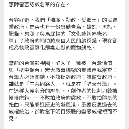
惠陣營否認該名單的存在。
台客好奇，我們「清廉、勤政、愛鄉土」的民進
黨政府，是否也有一份獎勵青鳥、蟾蜍、黑熊、
肥貓、狗腿子與馬屁精的「文化藝術界綠名
單」？政府的補助款來自人民的納稅錢，現在卻
成為執政黨馴化飛禽走獸的寵物餅乾。
當前的台灣影視圈，陷入了一種被「台灣價值」
與「抗中保台」宏大敘事綁架的集體自我審查：
台灣人必須團結，不該批評政府；誰監督政府，
誰就是「中共同路人」，就是在「唱衰台灣」。
在這種大義名分的壓制下，創作者的批判刀鋒被
慢慢磨鈍──不敢拍政府的腐敗，不敢拍體制的
扭曲，只能躲進歷史的避風港，重覆反思過去的
威權統治，卻對當下明目張膽的變態威權視而不
見。