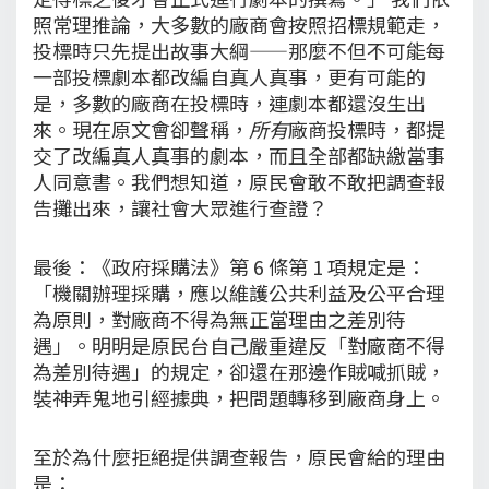
照常理推論，大多數的廠商會按照招標規範走，
投標時只先提出故事大綱——那麼不但不可能每
一部投標劇本都改編自真人真事，更有可能的
是，多數的廠商在投標時，連劇本都還沒生出
來。現在原文會卻聲稱，
所有
廠商投標時，都提
交了改編真人真事的劇本，而且全部都缺繳當事
人同意書。我們想知道，原民會敢不敢把調查報
告攤出來，讓社會大眾進行查證？
最後：《政府採購法》第 6 條第 1 項規定是：
「機關辦理採購，應以維護公共利益及公平合理
為原則，對廠商不得為無正當理由之差別待
遇」。明明是原民台自己嚴重違反「對廠商不得
為差別待遇」的規定，卻還在那邊作賊喊抓賊，
裝神弄鬼地引經據典，把問題轉移到廠商身上。
至於為什麼拒絕提供調查報告，原民會給的理由
是：