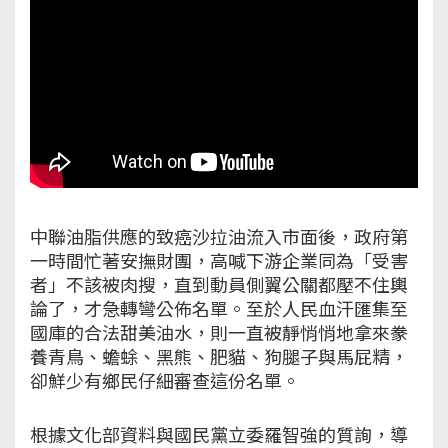
中聯油脂供應的致癌沙拉油流入市面後，政府第
一時間忙著安撫財團，高喊下游企業同為「受害
者」不該被肉搜，直到動員側翼公關都壓不住輿
論了，才急轉彎公佈名單。至於人民血汗匯集至
國庫的合法甜美油水，則一直被靜悄悄地拿來豢
養青鳥、蟾蜍、黑熊、肥貓、狗腿子與馬屁精，
卻鮮少有鄉民仔細審查這份名單。
根據文化部資料與國民黨立委羅智強的質詢，導