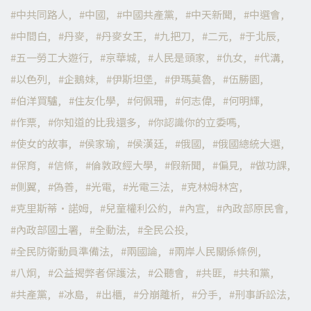
中共同路人
中國
中國共產黨
中天新聞
中選會
中間白
丹麥
丹麥女王
九把刀
二元
于北辰
五一勞工大遊行
京華城
人民是頭家
仇女
代溝
以色列
企鵝妹
伊斯坦堡
伊瑪莫魯
伍勝園
伯洋買驢
住友化學
何佩珊
何志偉
何明輝
作票
你知道的比我還多
你認識你的立委嗎
使女的故事
侯家瑜
侯漢廷
俄國
俄國總統大選
保育
信條
倫敦政經大學
假新聞
偏見
做功課
側翼
偽善
光電
光電三法
克林姆林宮
克里斯蒂·諾姆
兒童權利公約
內宣
內政部原民會
內政部國土署
全動法
全民公投
全民防衛動員準備法
兩國論
兩岸人民關係條例
八炯
公益揭弊者保護法
公聽會
共匪
共和黨
共產黨
冰島
出櫃
分崩離析
分手
刑事訴訟法