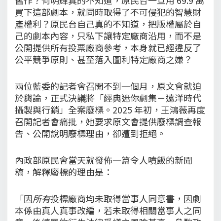
買下這部劇本，就同時取得了不可侵犯的智慧財
產權利？原民台自己真的不知道，把版權屬於自
己的劇本內容，只私下讓特定廠商沿用，而不是
公開提供所有投票廠商參考，本身就已經違反了
公平競爭原則、甚至落入圖利特定廠商之嫌？
兩位藍委的記者會召開不到一個月，原文會就迫
於輿論，正式決議將「經典迷你劇集－遠洋時代
攝製與行銷」全案廢標。2025 年初，王鴻薇再度
召開記者會痛批，她要求原文會提供廢標調查報
告、公開說明廢標理由，卻遭到拒絕。
內政部原民會當天就發佈一篇令人噴飯的新聞
稿，解釋廢標的理由是：
「因
所有
投標廠商均未取得當事人同意書，因劇
本係由真人真事改編，若未取得相關當事人之同