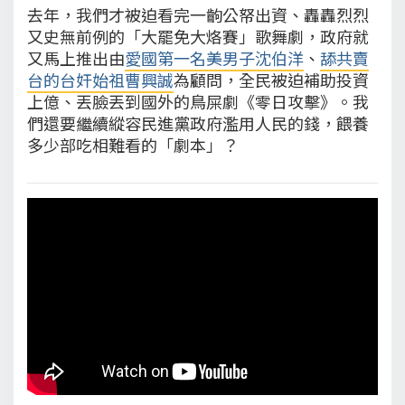
去年，我們才被迫看完一齣公帑出資、轟轟烈烈
又史無前例的「大罷免大烙賽」歌舞劇，政府就
又馬上推出由
愛國第一名美男子沈伯洋
、
舔共賣
台的台奸始祖曹興誠
為顧問，全民被迫補助投資
上億、丟臉丟到國外的鳥屎劇《零日攻擊》。我
們還要繼續縱容民進黨政府濫用人民的錢，餵養
多少部吃相難看的「劇本」？