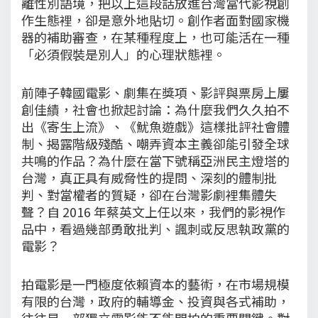
離性別語境，把以上這段話放進台灣當代影視創
作生態裡，卻是意外地貼切。創作者面對國家機
器的補助審查，在某種程度上，也可能活在一種
「必須假裝是別人」的心理狀態裡。
前陣子韓國電影、劇集在獎項、影評與票房上屢
創佳績，社會也掀起討論：為什麼我們久久拍不
出《寄生上流》、《魷魚遊戲》這樣批評社會體
制、揭露階級殘酷、嘲弄資本主義卻能引發全球
共鳴的作品？為什麼在當下號稱亞洲民主燈塔的
台灣，真正具有威脅性的提問、深刻的體制批
判、對當權者的質疑，卻在台灣影劇裡集體失
聲？自 2016 年蔡英文上任以來，我們的影視作
品中，看過幾部勇敢批判、諷刺或反思執政黨的
電影？
拍電影是一門極度依賴資本的藝術，在市場規模
有限的台灣，政府的輔導金、投資與各式補助，
往往是一部獨立電影能不能開拍的重要關鍵。對