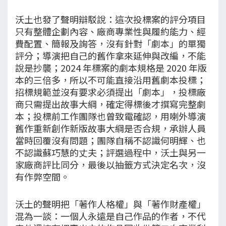
沃土也發了聲明辯駁說：這次投標案的評分項目
只有整體企劃內容、廠商專業性與履約能力、經
費配置、簡報及詢答，沒有針對「劇本」的單獨
評分；導演把自己的舊作拿來延伸與改編，不能
說是抄襲；2024 年標案的劇本規格是 2020 年版
本的三倍多，所以不可能直接沿用舊劇本投標；
招標規範並沒有要求必須提出「劇本」，投標廠
商只需提出故事大綱，確定得標後才撰寫完整劇
本；投標前工作團隊也曾致電確認，用喇外導演
舊作重新創作新版故事大綱是否合規，承辦人員
當時回覆沒有問題；團隊自稱不認識何明輝、也
不認識蘇巧慧的丈夫；評選過程中，沃土與另一
家廠商評比同分，最後以抽籤方式決定名次，沒
有作弊空間。
沃土的聲明把「著作人格權」與「著作財產權」
混為一談：一個人永遠是自己作品的作者，不代