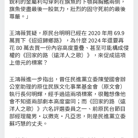
銳利的金屬利勾穿刺在旗魚的下顎與胸鰭兩側，
旗魚使盡最後一股氣力，壯烈的固守死前的最後
尊嚴。」
王鴻薇質疑，原民台明明已經在 2020 年用 69.9
萬買下《迢迢歸鄉路》，為什麼 2024 年還要再
花 80 萬去買一份內容高度重疊、甚至可能構成侵
權的《回家的路（遠洋人之歌）》，來促成這項
上億元的標案？
王鴻薇進一步指出，曾任民進黨立委陳瑩國會辦
公室助理的原住民族文化事業基金會（原文會）
執行長何明輝，經手過這兩項標案，很難想像他
會不知道兩部劇本高度雷同；而《回家的路（遠
洋人之歌）》六名評選委員之一、前原民台節目
部經理龍男・以撒克・凡亞思，則是民進黨立委
蘇巧慧的丈夫。