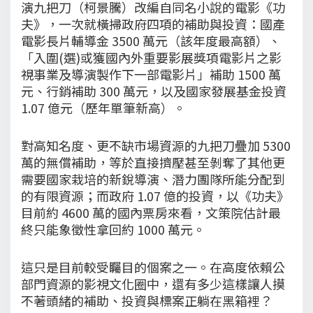
演九把刀（柯景騰）改編自同名小說的電影《功
夫》，一次就橫掃政府四項的補助與投資：國產
電影長片輔導金 3500 萬元（該年度最高額）、
「入圍(選)或獲國內外重要影展獎項電影片之影
視事業及導演製作下一部電影片」補助 1500 萬
元、行銷補助 300 萬元，以及國家發展基金投資
1.07 億元（歷年單筆新高）。
對高知名度、更不缺市場資源的九把刀疊加 5300
萬的無償補助，等於直接擠壓甚至剝奪了其他更
需要國家栽培的新銳導演、潛力團隊所能分配到
的有限資源；而政府 1.07 億的投資，以《功夫》
目前約 4600 萬的國內票房來看，文策院估計最
終只能象徵性拿回約 1000 萬元。
這只是目前較受矚目的個案之一。在高度依賴公
部門資源的影視文化圈中，還有多少這樣讓人摸
不著頭緒的補助、投資與標案正躺在黑箱裡？