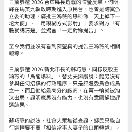
日前參選 2026 台東縣長選戰的陳瑩反擊，何明
輝在馬英九執政時期進入原民台，也曾是跨黨派
立委的助理，痛批王鴻薇的爆料像「天上掉下一
坨大便」、「用糢糊方式影射」，要求對方「有
膽就講清楚」並揚言「一定對妳提告」。
至今我們並沒有看到陳瑩真的提告王鴻薇的相關
報導。
日前參選 2026 新北市長的蘇巧慧，同樣反駁王
鴻薇的「烏龍爆料」，替丈夫辯護說：龍男沒有
參與任何招標的行政程序，只是評選委員會成員
之一，而且他給最高分的廠商，在第一輪就被淘
汰出局，證明龍男沒有能力、也沒有意圖操控評
選結果。
蘇巧慧的說法，社會大眾無從查證，鄉民只能自
行選擇要不要「相信當事人妻子的口頭轉述」。