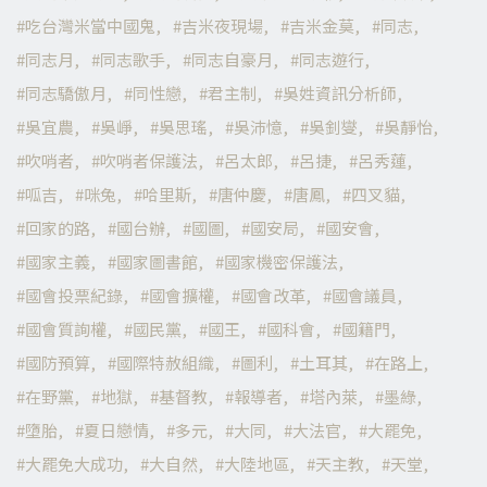
吃台灣米當中國鬼
吉米夜現場
吉米金莫
同志
同志月
同志歌手
同志自豪月
同志遊行
同志驕傲月
同性戀
君主制
吳姓資訊分析師
吳宜農
吳崢
吳思瑤
吳沛憶
吳釗燮
吳靜怡
吹哨者
吹哨者保護法
呂太郎
呂捷
呂秀蓮
呱吉
咪兔
哈里斯
唐仲慶
唐鳳
四叉貓
回家的路
國台辦
國圖
國安局
國安會
國家主義
國家圖書館
國家機密保護法
國會投票紀錄
國會擴權
國會改革
國會議員
國會質詢權
國民黨
國王
國科會
國籍門
國防預算
國際特赦組織
圖利
土耳其
在路上
在野黨
地獄
基督教
報導者
塔內萊
墨綠
墮胎
夏日戀情
多元
大同
大法官
大罷免
大罷免大成功
大自然
大陸地區
天主教
天堂