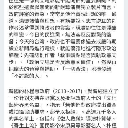
於那些還默默無聞的新銳導演與獨立製片而言，
政府評審的青睬，常常是他們實現理想的唯一通
道。滿懷熱情與理想、有話要說、忠言逆耳的創
作者渴望得到執政者的賞識，現實卻往往是殘酷
的單戀。今日的民進黨，無法容忍反對黨的監
督；今天的台灣，政府也不需要像過去戒嚴時期
設立新聞局進行電檢，就能優雅地進行隱形政治
篩選：先確認創作者「敘事觀點是否與執政黨同
步」、「政治立場是否反應黨國價值」，然後再
把龐大的預算與補助，「一切合法」地撥發給
「不討厭的人」。
韓國的朴槿惠政府（2013~2017)，就曾經建立了
一份針對支持在野黨以及批評政府人士的「文化
藝術界黑名單」，指示「若他們對政府提出資金
或拍攝協助要求，都予以拒絕」。高達九千多人
的黑名單上，包括有《徵人啟弒》導演朴贊郁、
《寄生上流》國民影帝宋康昊等影藝名人。朴槿