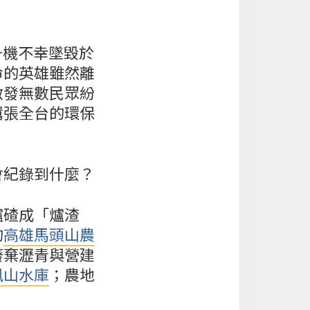
升機不幸墜毀於
命的英雄雖然離
啟發無數民眾紛
囂張全台的環保
會紀錄到什麼？
爐碴成「爐渣
的
高雄馬頭山農
廢棄瀝青與營建
鳳山水庫
；農地