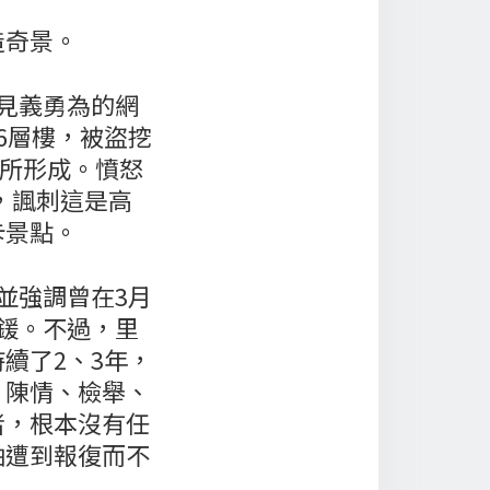
造奇景。
見義勇為的網
6層樓，被盜挖
夕所形成。憤怒
，諷刺這是高
卡景點。
並強調曾在3月
鍰。不過，里
續了2、3年，
、陳情、檢舉、
者，根本沒有任
怕遭到報復而不