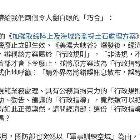
帶給我們兩個令人翻白眼的「巧合」：
行的《
加強取締陸上及海域盜濫採土石處理方案
警廢止立即生效。《美濃大峽谷》爆發後，經
，辯稱該方案屬於「行政規則」，「非法規，
濟部才會下令廢止，並將原方案改為「行政指
式化地呼籲：「請外界勿將錯誤訊息散布，誤
規範業務處理、具有公務員拘束力的「行政規
助、勸告、建議的「行政指導」，竟然還可以
得如此正義凜然。請問經濟部：這份「行政指
嗎？
6月，國防部也突然以「軍事訓練空域」為由，