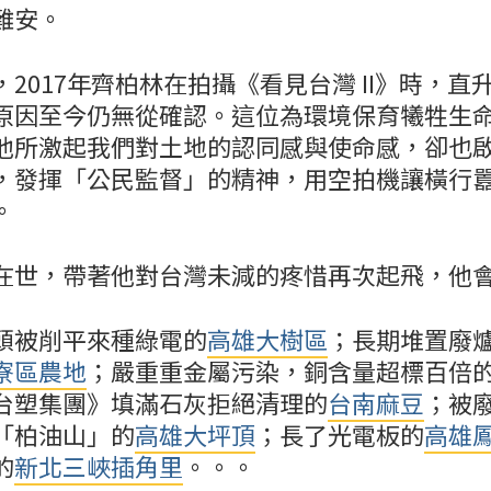
難安。
2017年齊柏林在拍攝《看見台灣 II》時，直
原因至今仍無從確認。這位為環境保育犧牲生
他所激起我們對土地的認同感與使命感，卻也
，發揮「公民監督」的精神，用空拍機讓橫行
。
在世，帶著他對台灣未減的疼惜再次起飛，他
頭被削平來種綠電的
高雄大樹區
；長期堆置廢
寮區農地
；嚴重重金屬污染，銅含量超標百倍
台塑集團》填滿石灰拒絕清理的
台南麻豆
；被
「柏油山」的
高雄大坪頂
；長了光電板的
高雄
的
新北三峽插角里
。。。