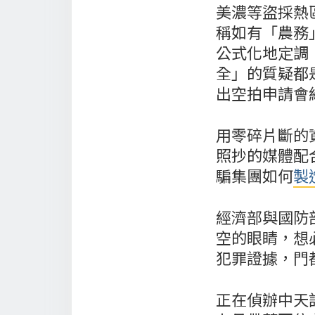
美濃等盜採熱
稱如有「農務
公式化地定調
全」的質疑都
出空拍申請會
用零碎片斷的
照抄的媒體配
騙集團如何
製
經濟部與國防
空的眼睛，想
犯罪證據，門
正在偵辦中天