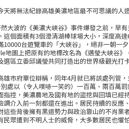
今天將無法紀錄高雄美濃地區最不可思議的人
軒然大波的《美濃大峽谷》事件爆發之前，早有
。這個面積有3個澄清湖棒球場大小，深度高達
滿10000台遊覽車的「大峽谷」，絕非一朝一
ogle地圖上把原有的地標改名為《邁瑩大峽谷》
及選區立委邱議瑩共同打造出的世界級觀光打
高雄市府單位辯稱，同年4月就已將該處列管，
分別處以（令人噗哧一笑的）一百萬、兩百萬罰
面指控，美濃農地及國有地的盜挖與回填已經持
檢調介入前一刻都還在進出。居民持續的反應
對這些背後擁有黑道勢力與政治靠山的不肖業
有民眾遭到不明人士的威脅，大多數居民也懼