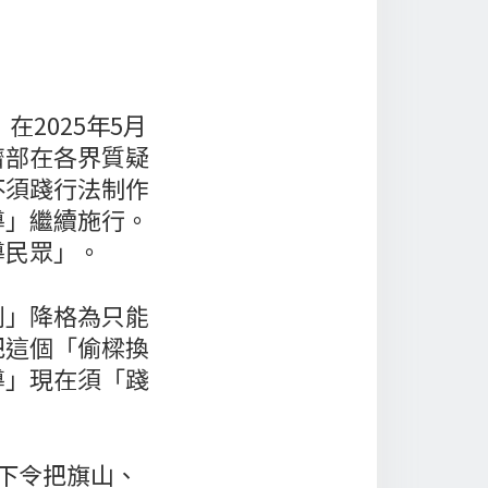
》在2025年5月
濟部在各界質疑
不須踐行法制作
導」繼續施行。
導民眾」。
則」降格為只能
把這個「偷樑換
導」現在須「踐
下令把旗山、