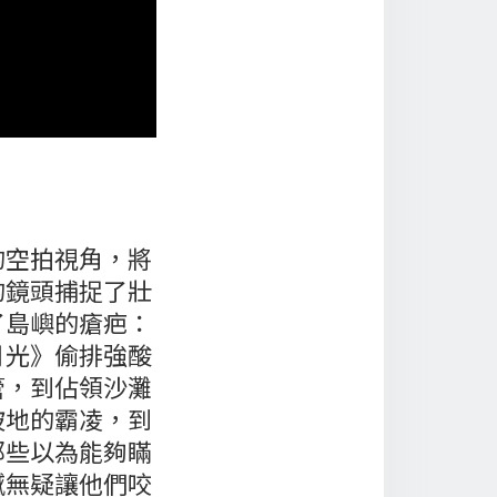
。
的空拍視角，將
的鏡頭捕捉了壯
了島嶼的瘡疤：
月光》偷排強酸
管，到佔領沙灘
坡地的霸凌，到
那些以為能夠瞞
撼無疑讓他們咬