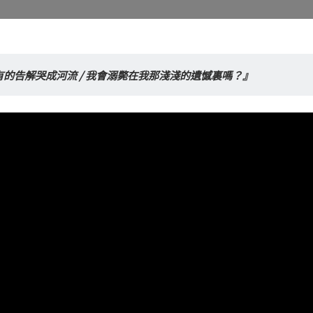
的告解哭成河流 / 我會溺斃在我那淺淺的遺憾裏嗎？』