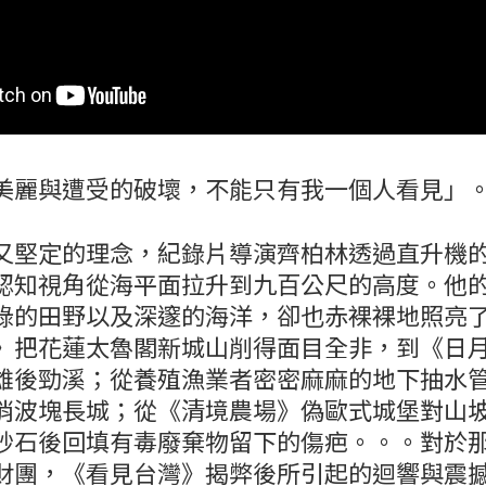
美麗與遭受的破壞，不能只有我一個人看見」
又堅定的理念，紀錄片導演齊柏林透過直升機
認知視角從海平面拉升到九百公尺的高度。他
綠的田野以及深邃的海洋，卻也赤裸裸地照亮
》把花蓮太魯閣新城山削得面目全非，到《日
雄後勁溪；從養殖漁業者密密麻麻的地下抽水
消波塊長城；從《清境農場》偽歐式城堡對山
砂石後回填有毒廢棄物留下的傷疤。。。對於
財團，《看見台灣》揭弊後所引起的迴響與震