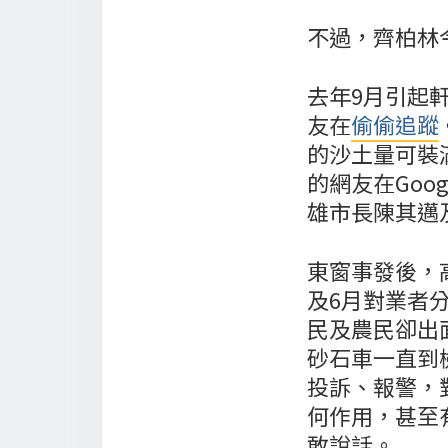
不過，齊柏林
去年9月引起
友在
偷偷追蹤
的沙土量可裝
的網友在Go
雄市長陳其邁
東窗事發後，
及6月對業者
民及農民卻出
砂石車一直到
投訴、報警，
何作用，甚至
敢說話。