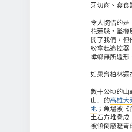
牙切齒、寢食
令人惋惜的是，
花蓮縣，墜機
開了我們，但
紛拿起遙控器
蟑螂無所遁形
如果齊柏林還
數十公頃的山
山」的
高雄大
地
；魚塭被《
土石方堆疊成
被傾倒廢瀝青