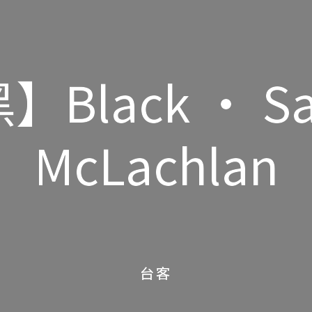
】Black • Sa
】Black • Sa
McLachlan
McLachlan
台客
台客