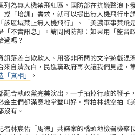
區列為無人機禁飛紅區。國防部在抗議聲浪下
」或「培訓」需求，就可以提出無人機飛行申
「該區域禁止無人機飛行」、「美濃軍事禁飛
是「不實訊息」。請問國防部：如果用「監督
給過嗎？
資訊落差自欺欺人、用答非所問的文字遊戲混
合來自清洗白，民進黨政府再次讓我們見證，
造「真相」
。
部配合執政黨完美演出，一手抽掉行政的鞭子
必金主們都滿意地掌聲叫好。齊柏林想空拍《
都沒有。
記者林宸佑「馬德」共諜案的橋頭地檢署檢察