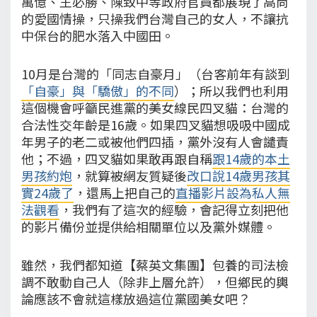
萬億、王必勝、陳致中等政府官員都展現了高尚
的愛國情操，只操我們台灣自己的女人，不讓抗
中保台的肥水落入中國田。
10月是台灣的「同志自豪月」（台客前年有談到
「自豪」與「驕傲」的不同
）；所以我們也利用
這個機會呼籲民進黨的美女線民四叉貓：台灣的
合法性交年齡是16歲。如果四叉貓想吸吸中國成
年男子的老二或被他們四插，黨外沒有人會譴責
他；不過，四叉貓如果敢再跟自稱
跟14歲的本土
男孩約炮
，就算被網友質疑後
改口說14歲男孩其
實24歲了
，還馬上把自己的
直播影片設為私人無
法觀看
，我們有了這次的經驗，會記得立刻把他
的影片備份並提供給相關單位以及黨外媒體。
雖然，我們都知道【蔡英文集團】包養的司法檢
調不敢動自己人（除非上層允許），但鄉民的輿
論應該不會就這樣放過這位黨國美女吧？