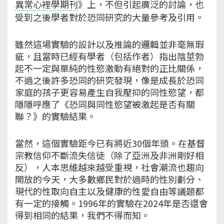
異常心裡學期刊
》上，不但引起廣泛的討論，也
受到之後學者對於恐同研究的大量參考及引用。
雖然這場實驗的設計以及推論的邏輯並非毫無瑕
疵，且當時已經有學者（包括作者）指出陰莖勃
起不一定與單純的性慾激動有絕對的正比關係，
不過之後許多恐同的研究發現，像是成長於恐同
家庭的孩子更容易產生自我壓抑的同性慾望，都
隱隱呼應了《恐同與同性慾望被激起是否有關
聯？》的實驗結果。
當然，這個實驗距今已有將近30個年頭。在基督
宗教信仰不斷流失信徒（除了亞洲及非洲剛好相
反），人本思維越來越受重視，社會潮流也趨向
開放的今天，大多數鄉民對於過時的性別劃分、
現代的性取向自主以及健康的性愛自由等議題都
有一定的接觸。1996年的實驗在2024年是否還會
得到相同的結果，我們不得而知。