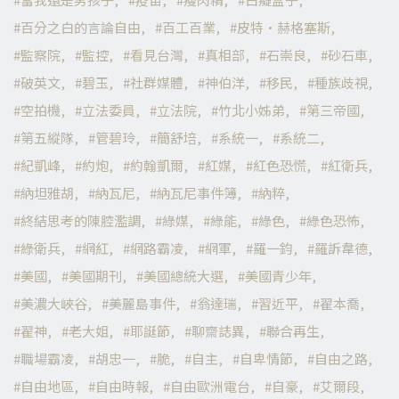
百分之白的言論自由
百工百業
皮特·赫格塞斯
監察院
監控
看見台灣
真相部
石崇良
砂石車
破英文
碧玉
社群媒體
神伯洋
移民
種族歧視
空拍機
立法委員
立法院
竹北小姊弟
第三帝國
第五縱隊
管碧玲
簡舒培
系統一
系統二
紀凱峰
約炮
約翰凱爾
紅媒
紅色恐慌
紅衛兵
納坦雅胡
納瓦尼
納瓦尼事件簿
納粹
終結思考的陳腔濫調
綠媒
綠能
綠色
綠色恐怖
綠衛兵
網紅
網路霸凌
網軍
羅一鈞
羅訴韋德
美國
美國期刊
美國總統大選
美國青少年
美濃大峽谷
美麗島事件
翁達瑞
習近平
翟本喬
翟神
老大姐
耶誕節
聊齋誌異
聯合再生
職場霸凌
胡忠一
脆
自主
自卑情節
自由之路
自由地區
自由時報
自由歐洲電台
自豪
艾爾段