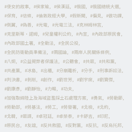
使女的故事
侯家瑜
侯漢廷
俄國
俄國總統大選
保育
信條
倫敦政經大學
假新聞
偏見
做功課
側翼
偽善
光電
光電三法
克林姆林宮
克里斯蒂·諾姆
兒童權利公約
內宣
內政部原民會
內政部國土署
全動法
全民公投
全民防衛動員準備法
兩國論
兩岸人民關係條例
八炯
公益揭弊者保護法
公聽會
共匪
共和黨
共產黨
冰島
出櫃
分崩離析
分手
刑事訴訟法
判決書
剝削
創作
劉世芳
劉宇席
劉寶傑
劉康彥
劉靜怡
力暘
功夫
加強取締陸上及海域盜濫採土石處理方案
勇氣
勞動節
勞動部
勞基法
勞工
勞發署
北檢
北約
北韓
匪諜
卓冠廷
卓榮泰
卡舒吉
印尼
原民台
友誼
反共救國
反對黨
反抗
反烏托邦