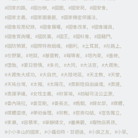
回家的路
國台辦
國圖
國安局
國安會
國家主義
國家圖書館
國家機密保護法
國會投票紀錄
國會擴權
國會改革
國會議員
國會質詢權
國民黨
國王
國科會
國籍門
國防預算
國際特赦組織
圖利
土耳其
在路上
在野黨
地獄
基督教
報導者
塔內萊
墨綠
墮胎
夏日戀情
多元
大同
大法官
大罷免
大罷免大成功
大自然
大陸地區
天主教
天堂
天祐台灣
太報
太陽花
奧斯陸自由論壇
奧運
奧運爭議
女性主義
好萊塢
妨礙司法公正罪
委內瑞拉
姜至剛
姜長志
婚姻
婦女部
媒體
媒體道德
學術倫理
宗教
官商勾結
宣告獨立
家暴
容積率
寧靜禱文
審美觀
寵物店男孩
小小多山的國家
小羅伯特·甘迺迪
小英之友
小草