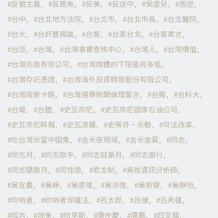
反猶主義
反罷免
反美
反送中
受虐兒
叛逆
台中
台北地方法院
台北市
台北市長
台北醫院
台大
台奸曹興誠
台客
台客台北
台客寓言
台派
台灣
台灣事實查核中心
台灣人
台灣價值
台灣兆億有效公司
台灣媒體的下限能有多低
台灣存託憑證
台灣海外投資開發股份有限公司
台灣版麥卡錫
台灣選舉新聞倫理誓言
台獨
台科大
台電
台鹽
史瓦帝尼
史瓦帝尼國家石油公司
史瓦帝尼時報
史瓦濟蘭
史蒂芬·米勒
司法改革
吃台灣米當中國鬼
吉米夜現場
吉米金莫
同志
同志月
同志歌手
同志自豪月
同志遊行
同志驕傲月
同性戀
君主制
吳姓資訊分析師
吳宜農
吳崢
吳思瑤
吳沛憶
吳釗燮
吳靜怡
吹哨者
吹哨者保護法
呂太郎
呂捷
呂秀蓮
呱吉
咪兔
哈里斯
唐仲慶
唐鳳
四叉貓