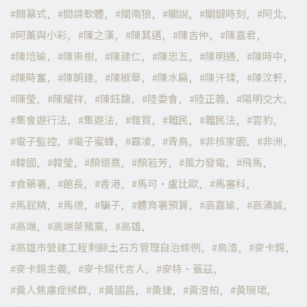
開幕式
間諜軟體
閩南狼
關說
關鍵時刻
阿北
阿薰與小彩
陳之漢
陳其邁
陳吉仲
陳嘉君
陳培瑜
陳崇樹
陳建仁
陳忠五
陳明通
陳時中
陳時奮
陳朝建
陳椒華
陳水扁
陳汘瑈
陳汶軒
陳瑩
陳耀祥
陳鈺馥
陸委會
陸正義
陽明交大
集會遊行法
集遊法
雜質
難民
難民法
雲豹
電子監控
電子蜜蜂
霸凌
青鳥
非核家園
非洲
韓國
韓瑩
顏翎熹
顏若芳
風力發電
飛馬
食藥署
館長
香港
馬可·盧比歐
馬塞科
馬屁精
馬德
騙子
體育署預算
高嘉瑜
高涌誠
高端
高端萊豬黨
高雄
高雄市營建工程剩餘土石方管理自治條例
鳥渣
麥卡錫
麥卡錫主義
麥卡錫代言人
麥特·蓋茲
黃人焦慮症候群
黃國昌
黃捷
黃澄柏
黃琬珺