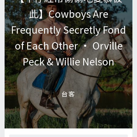
此】Cowboys Are
此】Cowboys Are
Frequently Secretly Fond
Frequently Secretly Fond
of Each Other • Orville
of Each Other • Orville
Peck & Willie Nelson
Peck & Willie Nelson
台客
台客