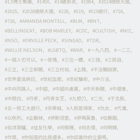
1.5博士集團
1450
14歲男孩
1984
2024總統大選
2025
2028總統大選
228
519
519遊行
716
726
AMANDA MONTELL
BLM
BNT
BELLINGCAT
BOB MARLEY
CDC
CULTISH
NCC
NSO
ORVILLE PECK
SINEAD
TDR
WILLIE NELSON
LGBTQ
WAR
一九八四
一二三
一個人也可以
一夜情
三位一體
三接
三民自
三立
三立新聞
三立村姑
上癮
不法關說罪
世界愛滋病日
世紀血案
世紀騙局
中介法
中共同路人
中國
中國共產黨
中天新聞
中選會
中間白
丹麥
丹麥女王
九把刀
二元
于北辰
五一勞工大遊行
京華城
人民是頭家
仇女
代溝
以色列
企鵝妹
伊斯坦堡
伊瑪莫魯
伍勝園
伯洋買驢
住友化學
何佩珊
何志偉
何明輝
作票
你知道的比我還多
你認識你的立委嗎