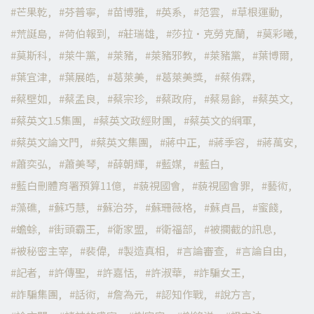
芒果乾
芬普寧
苗博雅
英系
范雲
草根運動
荒誕島
荷伯報到
莊瑞雄
莎拉·克勞克蘭
莫彩曦
莫斯科
萊牛黨
萊豬
萊豬邪教
萊豬黨
葉博爾
葉宜津
葉展皓
葛萊美
葛萊美獎
蔡侑霖
蔡壁如
蔡孟良
蔡宗珍
蔡政府
蔡易餘
蔡英文
蔡英文1.5集團
蔡英文政經財團
蔡英文的網軍
蔡英文論文門
蔡英文集團
蔣中正
蔣季容
蔣萬安
蕭奕弘
蕭美琴
薛朝輝
藍媒
藍白
藍白刪體育署預算11億
藐視國會
藐視國會罪
藝術
藻礁
蘇巧慧
蘇治芬
蘇珊薇格
蘇貞昌
蜜餞
蟾蜍
街頭霸王
衛家盟
衛福部
被攔截的訊息
被秘密主宰
裴偉
製造真相
言論審查
言論自由
記者
許傳聖
許嘉恬
許淑華
詐騙女王
詐騙集團
話術
詹為元
認知作戰
說方言