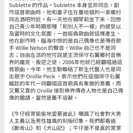
Sublette 的作品。Sublette 本身並非同志，創
作這首歌曲時，他和妻子住在曼哈頓的一家鄉村
同志酒吧附近。有一天他在鋼琴前坐下來，回想
自己青少年時期那種「和別人不一樣」的感受以
及當時的文化氛圍，一首經典歌曲就這樣產生。
他在創作時，腦海中想的是自己偶像也是傳奇歌
手 Willie Nelson 的聲音。Willie 自己也不是同
志；自由左派的他可說是主流保守右翼鄉村音樂
界的龐克、叛逆之徒，2006年他就已經翻唱過這
首歌曲。今年，他主動聯絡了新生代藝人也是同
志歌手 Orville Peck ，表示他們在這個保守右翼
崛起的年代一同翻唱這首歌具有象徵的意義，而
又驚又喜的 Orville 接到樂界傳奇人物也是自己偶
像的邀請，當然是義不容辭。
《牛仔經常偷偷地愛慕彼此》嘲諷了社會對大男
人主義以及男性雄風的刻板印象。我們都看過
《斷背山》和《犬山記》；牛仔是不是真的常常