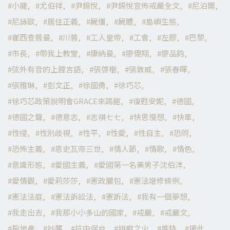
小龍
尤伯祥
尹錫悅
尹錫悅宣佈戒嚴全文
尼泊爾
尼詠歐
居住正義
屍僵
屍體
島嶼生態
崔西查普曼
川普
工人皇帝
工會
左膠
巴黎
市長
帶我上教堂
康納曼
廖偉翔
廖品鈞
弦外有音的上膛言語
張啓楷
張敦威
張春暉
張雅琳
彭文正
徐國勇
徐巧芯
徐巧芯政策說明會GRACE來踢館
復甦安妮
德國
德國之聲
德意志
志祺七七
快思慢想
快車
性侵
性別歧視
性平
性愛
性自主
恐同
恐怖主義
恩史瓦帝三世
情人節
情歌
情色
意識形態
愛國主義
愛國第一名美男子沈伯洋
愛情觀
愛莉莎莎
憲政膿包
憲法增修條例
憲法法庭
憲法訴訟法
憲訴法
我有一個夢想
我走出去
我那小小多山的國家
戒嚴
戒嚴文
房地產
抄襲
抗中保台
拱廊之火
推特
援此