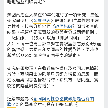
暗地裡互相欣賞呢？
美國喬治亞大學在90年代進行了一項研究：三位
研究員使用《
金賽量表
》篩選出64位異性戀生理
男性後，接著分析他們《
恐同指數
》問卷調查的
結果，把這些研究實驗的參與者分成兩個組別：
「恐同組」（35人）以及「非恐同組」（29
人）。每一位男士都單獨在實驗室觀看分別4分鐘
的異性戀、男同志和女同志的性愛影片，同時也
戴著儀器來記錄陰莖周圍長度的變化。
研究結果發現，在收看異性戀以及女同志色情影
片時，兩組男士的陰莖周長都有增長的反應；而
在收看男同志色情影片時，卻只有「恐同組」實
驗者的陰莖周長有增加。
這篇標題為《
恐同與同性慾望被激起是否有關
聯？
》的學術文章刊登在1996年的《