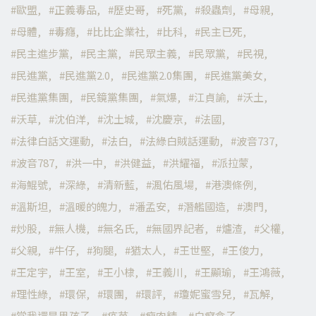
歐盟
正義毒品
歷史哥
死黨
殺蟲劑
母親
母體
毒癮
比比企業社
比科
民主已死
民主進步黨
民主黨
民眾主義
民眾黨
民視
民進黨
民進黨2.0
民進黨2.0集團
民進黨美女
民進黨集團
民鏡黨集團
氣爆
江貞諭
沃土
沃草
沈伯洋
沈土城
沈慶京
法國
法律白話文運動
法白
法綠白賊話運動
波音737
波音787
洪一中
洪健益
洪耀福
派拉蒙
海鯤號
深綠
清新藍
渢佑風場
港澳條例
溫斯坦
溫暖的魄力
潘孟安
潛艦國造
澳門
炒股
無人機
無名氏
無國界記者
爐渣
父權
父親
牛仔
狗腿
猶太人
王世堅
王俊力
王定宇
王室
王小棣
王義川
王顯瑜
王鴻薇
理性綠
環保
環團
環評
瓊妮蜜雪兒
瓦解
當我還是男孩子
疫苗
瘦肉精
白癡盒子