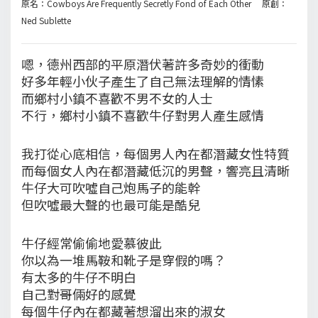
原名：Cowboys Are Frequently Secretly Fond of Each Other 原創：
Ned Sublette
嗯，德州西部的平原潛伏著許多奇妙的衝動
好多年輕小伙子產生了自己無法理解的情愫
而鄉村小鎮不喜歡不男不女的人士
不行，鄉村小鎮不喜歡牛仔對男人產生感情
我打從心底相信，每個男人內在都潛藏女性特質
而每個女人內在都潛藏低沉的男聲，響亮且清晰
牛仔大可吹噓自己炮馬子的能幹
但吹噓最大聲的也最可能是酷兒
牛仔經常偷偷地愛慕彼此
你以為一堆馬鞍和靴子是穿假的嗎？
有太多的牛仔不明白
自己對哥倆好的感覺
每個牛仔內在都藏著想溜出來的淑女