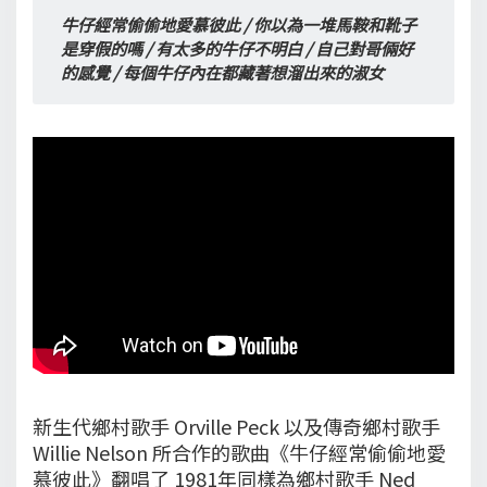
牛仔經常偷偷地愛慕彼此 / 你以為一堆馬鞍和靴子
是穿假的嗎 / 有太多的牛仔不明白 / 自己對哥倆好
的感覺 / 每個牛仔內在都藏著想溜出來的淑女
新生代鄉村歌手 Orville Peck 以及傳奇鄉村歌手
Willie Nelson 所合作的歌曲《牛仔經常偷偷地愛
慕彼此》翻唱了 1981年同樣為鄉村歌手 Ned