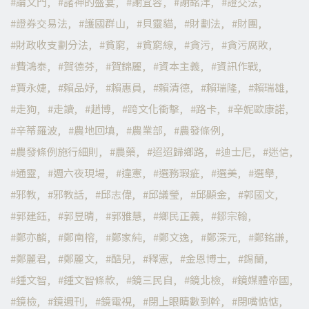
論文門
諸神的盛宴
謝宜容
謝銘洋
證交法
證券交易法
護國群山
貝靈貓
財劃法
財團
財政收支劃分法
貧窮
貧窮線
貪污
貪污腐敗
費鴻泰
賀德芬
賀錦麗
資本主義
資訊作戰
賈永婕
賴品妤
賴惠員
賴清德
賴瑞隆
賴瑞雄
走狗
走讀
趙博
跨文化衝擊
路卡
辛妮歐康諾
辛蒂羅波
農地回填
農業部
農發條例
農發條例施行細則
農藥
迢迢歸鄉路
迪士尼
迷信
通靈
週六夜現場
違憲
選務瑕疵
選美
選舉
邪教
邪教話
邱志偉
邱議瑩
邱顯金
郭國文
郭建鈺
郭昱晴
郭雅慧
鄉民正義
鄒宗翰
鄭亦麟
鄭南榕
鄭家純
鄭文逸
鄭深元
鄭銘謙
鄭麗君
鄭麗文
酷兒
釋憲
金恩博士
錫蘭
鍾文智
鍾文智條款
鏡三民自
鏡北檢
鏡媒體帝國
鏡檢
鏡週刊
鏡電視
閉上眼睛數到幹
閉嘴惦惦