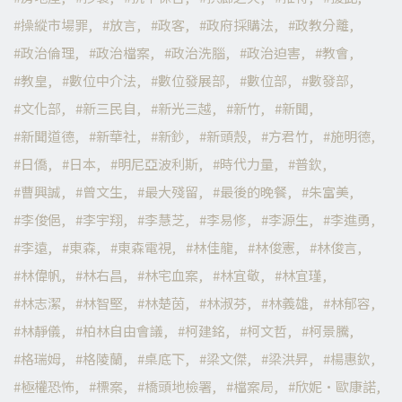
操縱市場罪
放言
政客
政府採購法
政教分離
政治倫理
政治檔案
政治洗腦
政治迫害
教會
教皇
數位中介法
數位發展部
數位部
數發部
文化部
新三民自
新光三越
新竹
新聞
新聞道德
新華社
新鈔
新頭殼
方君竹
施明德
日僑
日本
明尼亞波利斯
時代力量
普欽
曹興誠
曾文生
最大殘留
最後的晚餐
朱富美
李俊俋
李宇翔
李慧芝
李易修
李源生
李進勇
李遠
東森
東森電視
林佳龍
林俊憲
林俊言
林偉帆
林右昌
林宅血案
林宜敬
林宜瑾
林志潔
林智堅
林楚茵
林淑芬
林義雄
林郁容
林靜儀
柏林自由會議
柯建銘
柯文哲
柯景騰
格瑞姆
格陵蘭
桌底下
梁文傑
梁洪昇
楊惠欽
極權恐怖
標案
橋頭地檢署
檔案局
欣妮·歐康諾