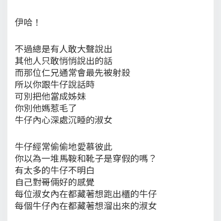
伊哈！
不過總是有人敢大聲說出
其他人只敢悄悄說出的話
而那位仁兄通常會最先被射殺
所以你跟牛仔說話時
可別把他當成姊妹
你別他媽惹毛了
牛仔內心深處沉睡的淑女
牛仔經常偷偷地愛慕彼此
你以為一堆馬鞍和靴子是穿假的嗎？
有太多的牛仔不明白
自己對哥倆好的感覺
每位淑女內在都藏著想跑出櫃的牛仔
每個牛仔內在都藏著想溜出來的淑女