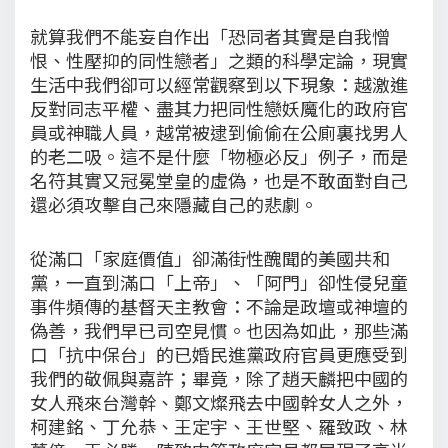
就算我們不能妄自作出「恐同者其實是自我憎
恨、性壓抑的同性戀者」之類的科學定論，現實
生活中我們卻可以經常觀察到以下現象：越激進
反對同志平權、盡其力把同性戀妖魔化的政府官
員或神職人員，越常被逮到偷偷在公廁裏找男人
的老二吸。這不是什麼「物極必反」例子，而是
名符其實又冠冕堂皇的虛偽，也是不敢面對自己
還必須攻擊自己來隱藏自己的悲劇。
從滿口「家庭價值」卻滿街性醜聞的美國共和
黨，一直到滿口「上帝」、「阿門」卻性侵兒童
事件頻傳的基督天主教會：不論是政壇或神壇的
偽善，我們早已司空見慣。也因為如此，那些滿
口「抗中保台」的已婚民進黨政府官員更應受到
我們的敬佩與嘉許；畢竟，除了趙天麟把中國的
女人飛來台灣幹、鄭文燦飛去中國幹女人之外，
柯建銘、丁允恭、王定宇、王世堅、羅致政、林