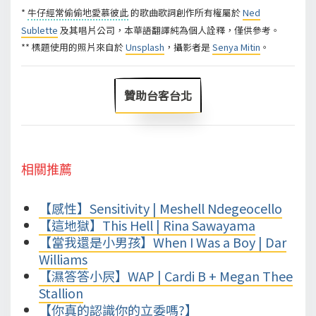
*
牛仔經常偷偷地愛慕彼此
的歌曲歌詞創作所有權屬於
Ned
Sublette
及其唱片公司，本華語翻譯純為個人詮釋，僅供參考。
** 標題使用的照片來自於
Unsplash
，攝影者是
Senya Mitin
。
贊助台客台北
相關推薦
【感性】Sensitivity | Meshell Ndegeocello
【這地獄】This Hell | Rina Sawayama
【當我還是小男孩】When I Was a Boy | Dar
Williams
【濕答答小屄】WAP | Cardi B + Megan Thee
Stallion
【你真的認識你的立委嗎?】