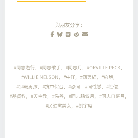
與朋友分享:
同志遊行
同志歌手
同志月
ORVILLE PECK
WILLIE NELSON
牛仔
四叉貓
約炮
14歲男孩
抗中保台
恐同
同性戀
性侵
基督教
天主教
偽善
同志驕傲月
同志自豪月
民進黨美女
劉宇席