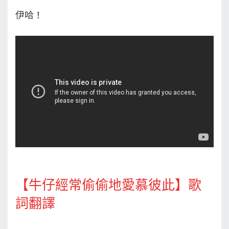
伊哈！
【牛仔經常偷偷地愛慕彼此】歌
詞翻譯