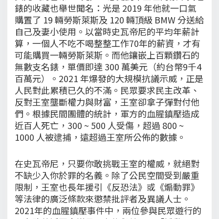
錶的收藏也舉世聞名：光是 2019 年他就一口氣
購置了 19 輛勞斯萊斯及 120 輛頂級 BMW 分送給
自己及妻小使用。以當時史瓦帝尼的平均年薪計
算，一個人不吃不喝整整工作70年的薪資，才有
可能購買一輛勞斯萊斯。而他鑲嵌上百顆鑽石的
無數支名錶，單價即達 300 萬美元（約台幣9千4
百萬元）。2021 年爆發的大規模抗議示威，正是
人民對此累積已久的不滿。民眾要求民主改革、
反對王室壟斷權力與財富，王室卻拿子彈對付他
們。根據民間團體的統計，軍方的血腥鎮壓造成
近百人死亡，300 ~ 500 人受傷，超過 800 ~
1000 人被逮捕，遠超過王室所公佈的數據。
在史瓦帝尼，只要你敢挑戰王室的權威，就絕對
不缺少入你於罪的名義。除了公民空間受到嚴重
限制，王室也長年援引《反恐法》或《煽動罪》
等法律的廣泛條款來懲禁批評者及異議人士。
2021年的血腥鎮壓事件中，兩位參與民眾遊行的