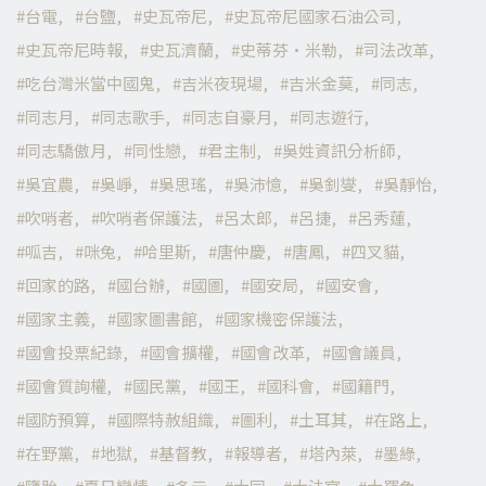
台電
台鹽
史瓦帝尼
史瓦帝尼國家石油公司
史瓦帝尼時報
史瓦濟蘭
史蒂芬·米勒
司法改革
吃台灣米當中國鬼
吉米夜現場
吉米金莫
同志
同志月
同志歌手
同志自豪月
同志遊行
同志驕傲月
同性戀
君主制
吳姓資訊分析師
吳宜農
吳崢
吳思瑤
吳沛憶
吳釗燮
吳靜怡
吹哨者
吹哨者保護法
呂太郎
呂捷
呂秀蓮
呱吉
咪兔
哈里斯
唐仲慶
唐鳳
四叉貓
回家的路
國台辦
國圖
國安局
國安會
國家主義
國家圖書館
國家機密保護法
國會投票紀錄
國會擴權
國會改革
國會議員
國會質詢權
國民黨
國王
國科會
國籍門
國防預算
國際特赦組織
圖利
土耳其
在路上
在野黨
地獄
基督教
報導者
塔內萊
墨綠