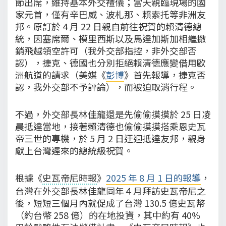
節出席，維持基本外交禮儀；當天親臨現場的國
家元首，僅有辛巴威、波札那、賴索托等非洲友
邦。原訂於 4 月 22 日親自前往祝賀的賴清德總
統，因塞席爾、模里西斯以及馬達加斯加相繼撤
銷飛越領空許可（我外交部指控，非外交部否
認），捷克、德國也分別拒絕賴清德應變借用歐
洲航道的請求（美媒《
彭博
》首先報導，捷克否
認，我外交部不予評論），而被迫取消行程。
不過，外交部長林佳龍還是先偷偷摸摸於 25 日凌
晨抵達當地，接著賴清德也偷偷摸摸搭乘恩史瓦
帝三世的專機，於 5 月 2 日迂迴抵達友邦，親身
獻上台灣遲來的總統級祝賀。
根據《
史瓦帝尼時報
》
2025 年 8 月 1 日的報導
，
台灣在外交部長林佳龍同年４月拜訪史瓦帝尼之
後，短短三個月內就促成了台灣 130.5 億史瓦幣
（約台幣 258 億）的在地投資，其中約有 40%