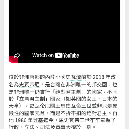
位於非洲南部的內陸小國
史瓦濟蘭
於 2018 年改
名為
史瓦帝尼
，是台灣在非洲唯一的邦交國，也
是非洲唯一仍實行「絕對君主制」的國家。不同
於「立憲君主制」國家（如英國的女王、日本的
天皇），史瓦帝尼國王
恩史瓦帝三世
並非只是象
徵性的國家元首，而是不折不扣的絕對君主。自
他 1986 年登基迄今，恩史瓦帝三世牢牢掌握了
行政、立法、司法及軍事大權於一身。