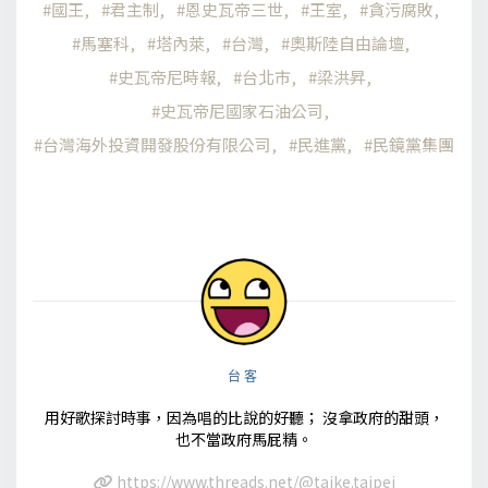
國王
君主制
恩史瓦帝三世
王室
貪污腐敗
馬塞科
塔內萊
台灣
奧斯陸自由論壇
史瓦帝尼時報
台北市
梁洪昇
史瓦帝尼國家石油公司
台灣海外投資開發股份有限公司
民進黨
民鏡黨集團
台客
用好歌探討時事，因為唱的比說的好聽； 沒拿政府的甜頭，
也不當政府馬屁精。
https://www.threads.net/@taike.taipei