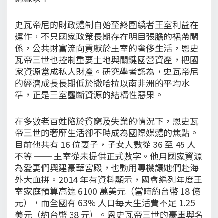
史瓦帝尼的財政體制自始至終圍繞者王室利益在
運作，不只國家政策長期存在明目張膽的裙帶關
係，公共財富流向貢獻於王室的奢侈生活，恩史
瓦帝三世也控制重要土地與關鍵國營資產，把國
家資源當成私人財產。研究學者認為，史瓦帝尼
的經濟成長長期低於撒哈拉以南非洲的平均水
準，正是王室壟斷資源的結構性惡果。
在多數老百姓陷於貧窮及失業的情況下，恩史瓦
帝三世的奢靡生活卻不時成為國際媒體的焦點。
目前他共有 16 位妻子，子女人數從 36 至 45 人
不等 ── 王室從未提供正式數字。他用國家資源
為愛妻們興建豪華宮殿，也動用專機讓她們赴海
外大血拼。2014 年有資料顯示，國會編列年度王
室家庭預算高達 6100 萬美元（當時約台幣 18 億
元），而全國有 63% 人口每天生活費不足 1.25
美元（約台幣 38 元）。恩史瓦帝三世的豪車與名