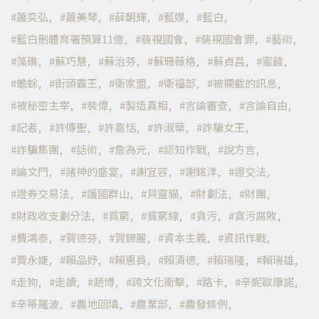
蕭奕弘
蕭美琴
薛朝輝
藍媒
藍白
藍白刪體育署預算11億
藐視國會
藐視國會罪
藝術
藻礁
蘇巧慧
蘇治芬
蘇珊薇格
蘇貞昌
蜜餞
蟾蜍
街頭霸王
衛家盟
衛福部
被攔截的訊息
被秘密主宰
裴偉
製造真相
言論審查
言論自由
記者
許傳聖
許嘉恬
許淑華
詐騙女王
詐騙集團
話術
詹為元
認知作戰
說方言
論文門
諸神的盛宴
謝宜容
謝銘洋
證交法
證券交易法
護國群山
貝靈貓
財劃法
財團
財政收支劃分法
貧窮
貧窮線
貪污
貪污腐敗
費鴻泰
賀德芬
賀錦麗
資本主義
資訊作戰
賈永婕
賴品妤
賴惠員
賴清德
賴瑞隆
賴瑞雄
走狗
走讀
趙博
跨文化衝擊
路卡
辛妮歐康諾
辛蒂羅波
農地回填
農業部
農發條例