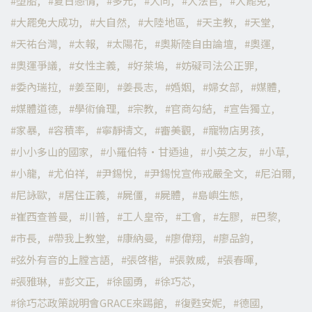
墮胎
夏日戀情
多元
大同
大法官
大罷免
大罷免大成功
大自然
大陸地區
天主教
天堂
天祐台灣
太報
太陽花
奧斯陸自由論壇
奧運
奧運爭議
女性主義
好萊塢
妨礙司法公正罪
委內瑞拉
姜至剛
姜長志
婚姻
婦女部
媒體
媒體道德
學術倫理
宗教
官商勾結
宣告獨立
家暴
容積率
寧靜禱文
審美觀
寵物店男孩
小小多山的國家
小羅伯特·甘迺迪
小英之友
小草
小龍
尤伯祥
尹錫悅
尹錫悅宣佈戒嚴全文
尼泊爾
尼詠歐
居住正義
屍僵
屍體
島嶼生態
崔西查普曼
川普
工人皇帝
工會
左膠
巴黎
市長
帶我上教堂
康納曼
廖偉翔
廖品鈞
弦外有音的上膛言語
張啓楷
張敦威
張春暉
張雅琳
彭文正
徐國勇
徐巧芯
徐巧芯政策說明會GRACE來踢館
復甦安妮
德國