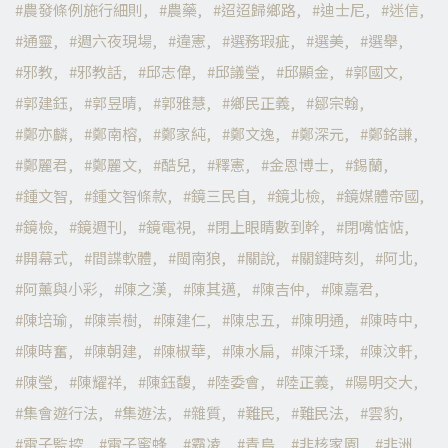
農發條例施行細則
農藥
迢迢歸鄉路
迪士尼
迷信
通靈
週六夜現場
違憲
選務瑕疵
選美
選舉
邪教
邪教話
邱志偉
邱議瑩
邱顯金
郭國文
郭建鈺
郭昱晴
郭雅慧
鄉民正義
鄒宗翰
鄭亦麟
鄭南榕
鄭家純
鄭文逸
鄭深元
鄭銘謙
鄭麗君
鄭麗文
酷兒
釋憲
金恩博士
錫蘭
鍾文智
鍾文智條款
鏡三民自
鏡北檢
鏡媒體帝國
鏡檢
鏡週刊
鏡電視
閉上眼睛數到幹
閉嘴惦惦
開幕式
間諜軟體
閩南狼
關說
關鍵時刻
阿北
阿薰與小彩
陳之漢
陳其邁
陳吉仲
陳嘉君
陳培瑜
陳崇樹
陳建仁
陳忠五
陳明通
陳時中
陳時奮
陳朝建
陳椒華
陳水扁
陳汘瑈
陳汶軒
陳瑩
陳耀祥
陳鈺馥
陸委會
陸正義
陽明交大
集會遊行法
集遊法
雜質
難民
難民法
雲豹
電子監控
電子蜜蜂
霸凌
青鳥
非核家園
非洲