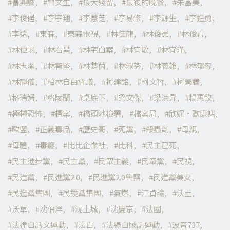
曹興誠
曾文生
最大殘留
最後的晚餐
朱富美
李俊俋
李宇翔
李慧芝
李易修
李源生
李進勇
李遠
東森
東森電視
林佳龍
林俊憲
林俊言
林偉帆
林右昌
林宅血案
林宜敬
林宜瑾
林志潔
林智堅
林楚茵
林淑芬
林義雄
林郁容
林靜儀
柏林自由會議
柯建銘
柯文哲
柯景騰
格瑞姆
格陵蘭
桌底下
梁文傑
梁洪昇
楊惠欽
極權恐怖
標案
橋頭地檢署
檔案局
欣妮·歐康諾
歐盟
正義毒品
歷史哥
死黨
殺蟲劑
母親
母體
毒癮
比比企業社
比科
民主已死
民主進步黨
民主黨
民眾主義
民眾黨
民視
民進黨
民進黨2.0
民進黨2.0集團
民進黨美女
民進黨集團
民鏡黨集團
氣爆
江貞諭
沃土
沃草
沈伯洋
沈土城
沈慶京
法國
法律白話文運動
法白
法綠白賊話運動
波音737