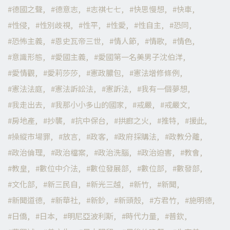
德國之聲
德意志
志祺七七
快思慢想
快車
性侵
性別歧視
性平
性愛
性自主
恐同
恐怖主義
恩史瓦帝三世
情人節
情歌
情色
意識形態
愛國主義
愛國第一名美男子沈伯洋
愛情觀
愛莉莎莎
憲政膿包
憲法增修條例
憲法法庭
憲法訴訟法
憲訴法
我有一個夢想
我走出去
我那小小多山的國家
戒嚴
戒嚴文
房地產
抄襲
抗中保台
拱廊之火
推特
援此
操縱市場罪
放言
政客
政府採購法
政教分離
政治倫理
政治檔案
政治洗腦
政治迫害
教會
教皇
數位中介法
數位發展部
數位部
數發部
文化部
新三民自
新光三越
新竹
新聞
新聞道德
新華社
新鈔
新頭殼
方君竹
施明德
日僑
日本
明尼亞波利斯
時代力量
普欽