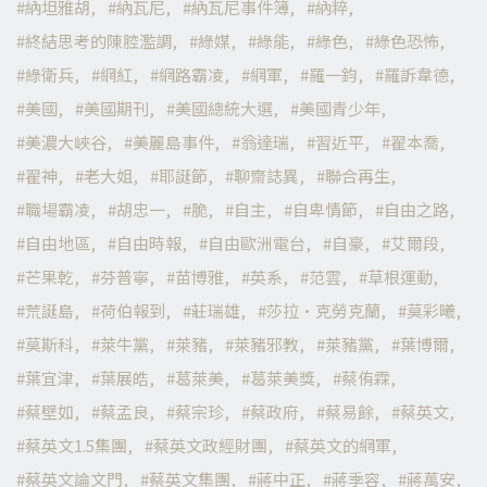
納坦雅胡
納瓦尼
納瓦尼事件簿
納粹
終結思考的陳腔濫調
綠媒
綠能
綠色
綠色恐怖
綠衛兵
網紅
網路霸凌
網軍
羅一鈞
羅訴韋德
美國
美國期刊
美國總統大選
美國青少年
美濃大峽谷
美麗島事件
翁達瑞
習近平
翟本喬
翟神
老大姐
耶誕節
聊齋誌異
聯合再生
職場霸凌
胡忠一
脆
自主
自卑情節
自由之路
自由地區
自由時報
自由歐洲電台
自豪
艾爾段
芒果乾
芬普寧
苗博雅
英系
范雲
草根運動
荒誕島
荷伯報到
莊瑞雄
莎拉·克勞克蘭
莫彩曦
莫斯科
萊牛黨
萊豬
萊豬邪教
萊豬黨
葉博爾
葉宜津
葉展皓
葛萊美
葛萊美獎
蔡侑霖
蔡壁如
蔡孟良
蔡宗珍
蔡政府
蔡易餘
蔡英文
蔡英文1.5集團
蔡英文政經財團
蔡英文的網軍
蔡英文論文門
蔡英文集團
蔣中正
蔣季容
蔣萬安