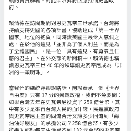
府。
賴清德在訪問期間對恩史瓦帝三世承諾，台灣將
持續支持史國的各項計畫，協助達成「第一世界
國家」地位的抱負，同時讚美國王最令人感佩之
處，在於他的遠見「並非為了個人利益，而是為
了全體國民」，是一位「具有遠見、有勇氣且仁
慈的君主」。在外交部的新聞稿中，賴清德也稱
讚恩史瓦帝三世 40 年的領導讓史瓦帝尼成為「非
洲的一顆明珠」。
當我們的總統睜眼說瞎話，阿諛奉承一個《世界
自由度》只有 17 分的獨裁政權，我們不免要問：
如果台灣去年在史瓦帝尼投資了 258 億台幣，其
中有多少是來自台灣人民的血汗錢，民進黨政府
與史瓦帝尼王室的同流合污又讓多少回流到「綠
油油好朋友」的承攬公司？258 億台幣，有多少
能進入那些每天生活費不到 132 元台幣的史瓦帝