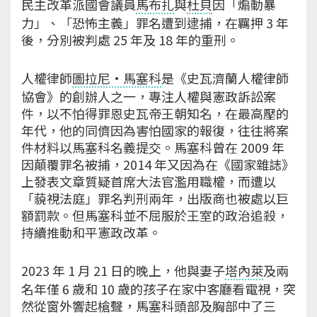
民主改革派國會議員
馬布扎
與
杜貝
因「煽動暴
力」、「恐怖主義」罪名遭到逮捕，在羈押 3 年
後，分別被判處 25 年及 18 年的重刑。
人權律師
圖拉尼·馬塞科
是《史瓦濟蘭人權律師
協會》的創辦人之一，專注人權與憲政訴訟案
件，以不怕得罪恩史瓦帝王朝知名，在最高壓的
年代，他的同儕因為害怕國家的報復，往往將案
件材料以馬塞科名義提交。馬塞科曾在 2009 年
因顛覆罪名被捕，2014 年又因為在《國家雜誌》
上發表文章質疑首席大法官濫用職權，而遭以
「藐視法庭」罪名判刑兩年，出版商也被處以巨
額罰款。但馬塞科並不屈服於王室的政治追殺，
持續推動和平憲政改革。
2023 年 1 月 21 日的晚上，他與妻子
塔內萊
及兩
名年僅 6 歲和 10 歲的孩子在家中客廳看電視，突
然從窗外響起槍聲，馬塞科頭部及胸部中了三