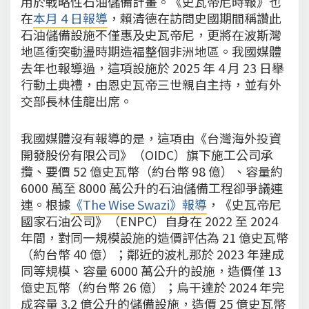
用於戰略性石油儲備計畫。《史瓦帝尼時報》也
在
本月 4 日報導
，賴清德在訪問史國期間稱讚此
石油儲備設施不僅惠及史瓦帝尼，更將在波斯灣
地區衝突動盪時期造福整個非洲地區。我國媒體
去年也報導過，這項設施於 2025 年 4 月 23 日舉
行動土典禮，由恩史瓦帝三世親自主持，並有外
交部長林佳龍出席。
我國媒體沒有報導的是，這項由《台灣海外投資
開發股份有限公司》（OIDC）旗下施工公司承
攬、要價 52 億史瓦幣（約台幣 98 億）、容量約
6000 萬至 8000 萬公升的石油儲備工程卻爭議連
連。根據
《The Wise Swazi》報導
，《史瓦帝尼
國家石油公司》（ENPC）自身在 2022 至 2024
年間，對同一規模設施的造價評估為 21 億史瓦幣
（約台幣 40 億）；鄰近的波札那於 2023 年建成
同等規模、容量 6000 萬公升的設施，造價僅 13
億史瓦幣（約台幣 26 億）；烏干達於 2024 年完
成容量 3.2 億公升的儲備設施，造價 25 億史瓦幣