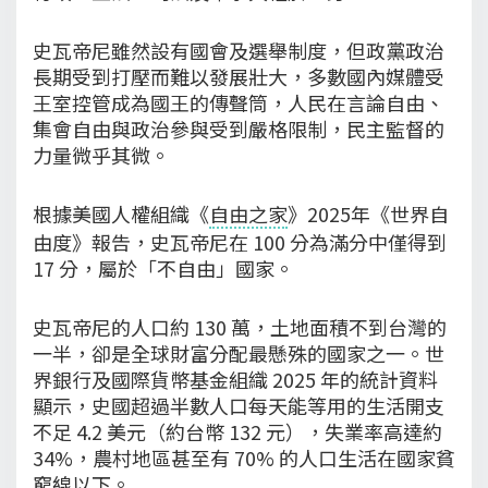
史瓦帝尼雖然設有國會及選舉制度，但政黨政治
長期受到打壓而難以發展壯大，多數國內媒體受
王室控管成為國王的傳聲筒，人民在言論自由、
集會自由與政治參與受到嚴格限制，民主監督的
力量微乎其微。
根據美國人權組織《
自由之家
》2025年《世界自
由度》報告，史瓦帝尼在 100 分為滿分中僅得到
17 分，屬於「不自由」國家。
史瓦帝尼的人口約 130 萬，土地面積不到台灣的
一半，卻是全球財富分配最懸殊的國家之一。世
界銀行及國際貨幣基金組織 2025 年的統計資料
顯示，史國超過半數人口每天能等用的生活開支
不足 4.2 美元（約台幣 132 元），失業率高達約
34%，農村地區甚至有 70% 的人口生活在國家貧
窮線以下。