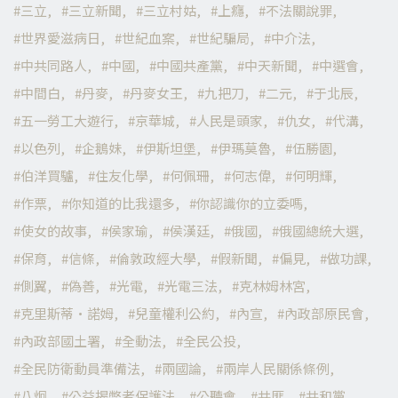
三立
三立新聞
三立村姑
上癮
不法關說罪
世界愛滋病日
世紀血案
世紀騙局
中介法
中共同路人
中國
中國共產黨
中天新聞
中選會
中間白
丹麥
丹麥女王
九把刀
二元
于北辰
五一勞工大遊行
京華城
人民是頭家
仇女
代溝
以色列
企鵝妹
伊斯坦堡
伊瑪莫魯
伍勝園
伯洋買驢
住友化學
何佩珊
何志偉
何明輝
作票
你知道的比我還多
你認識你的立委嗎
使女的故事
侯家瑜
侯漢廷
俄國
俄國總統大選
保育
信條
倫敦政經大學
假新聞
偏見
做功課
側翼
偽善
光電
光電三法
克林姆林宮
克里斯蒂·諾姆
兒童權利公約
內宣
內政部原民會
內政部國土署
全動法
全民公投
全民防衛動員準備法
兩國論
兩岸人民關係條例
八炯
公益揭弊者保護法
公聽會
共匪
共和黨