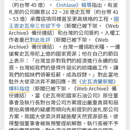
（約台幣 45 億）。
《Inhlase》報導
指出，有波
札那的公司願意以 22 ~ 28 億史瓦幣（約台幣 41
~ 53 億）承攬這項同樣甚至更高規格的工程，
國
王恩史瓦帝三世卻下令
（新聞已被下架，《Web
Archive》備份連結）和台灣的公司簽約。人權工
作者曼巴
對此批評
（新聞已被下架，《Web
Archive》備份連結），台灣一邊捐助米糧，一邊
搶奪史瓦帝尼上億的國家資源；他在自己的節目
上表示：「台灣並非對我們的經濟進行永續的投
資。台灣給我們的是條件惡劣的紡織廠工作，讓
我們的姐妹們領著低薪，成為奴隸。」對此當地
駐外大使梁洪昇不願回應。而
《史瓦濟蘭新聞》
爆料指控
（新聞已被下架，《Web Archive》備
份連結），當《史瓦帝尼國家石油公司》原任董
事會及執行長對台灣公司方案提出嚴重貪腐和惡
意抬高價格的疑慮而傾向先前提到的波札那公司
方案，我國大使梁洪昇疑施壓天然資源部長，使
得整個董事會被無預警提前解散，執行長被不予
續約實質解職。對此梁洪昇將回應推個史國政