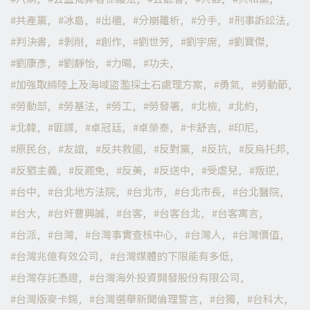
共產黨
冰島
出櫃
分崩離析
分手
刑事訴訟法
判決書
剝削
創作
劉世芳
劉宇席
劉寶傑
劉康彥
劉靜怡
力暘
功夫
加強取締陸上及海域盜濫採土石處理方案
勇氣
勞動節
勞動部
勞基法
勞工
勞發署
北檢
北約
北韓
匪諜
卓冠廷
卓榮泰
卡舒吉
印尼
原民台
友誼
反共救國
反對黨
反抗
反烏托邦
反猶主義
反罷免
反美
反送中
受虐兒
叛逆
台中
台北地方法院
台北市
台北市長
台北醫院
台大
台奸曹興誠
台客
台客台北
台客寓言
台派
台灣
台灣事實查核中心
台灣人
台灣價值
台灣兆億有效公司
台灣媒體的下限能有多低
台灣存託憑證
台灣海外投資開發股份有限公司
台灣版麥卡錫
台灣選舉新聞倫理誓言
台獨
台科大