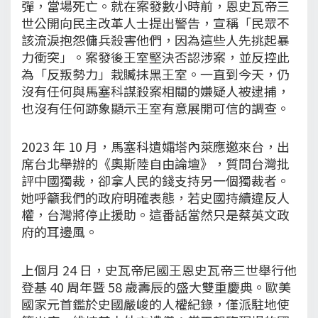
彈，當場死亡。就在案發數小時前，恩史瓦帝三
世公開向民主改革人士提出警告，宣稱「民眾不
該流淚抱怨傭兵殺害他們，因為這些人先挑起暴
力衝突」。案發後王室堅決否認涉案，並反控此
為「反叛勢力」栽贓抹黑王室。一直到今天，仍
沒有任何與馬塞科謀殺案相關的嫌疑人被逮捕，
也沒有任何跡象顯示王室有意展開可信的調查。
2023 年 10 月，馬塞科遺孀塔內萊應邀來台，出
席台北舉辦的《奧斯陸自由論壇》，質問台灣批
評中國獨裁，卻拿人民的錢支持另一個獨裁者。
她呼籲我們的政府明確表態，若史國持續違反人
權，台灣將停止援助。這番話當然只是蔡英文政
府的耳邊風。
上個月 24 日，史瓦帝尼國王恩史瓦帝三世舉行他
登基 40 周年暨 58 歲壽辰的盛大雙重慶典。歐美
國家元首鑑於史國嚴峻的人權紀錄，僅派駐地使