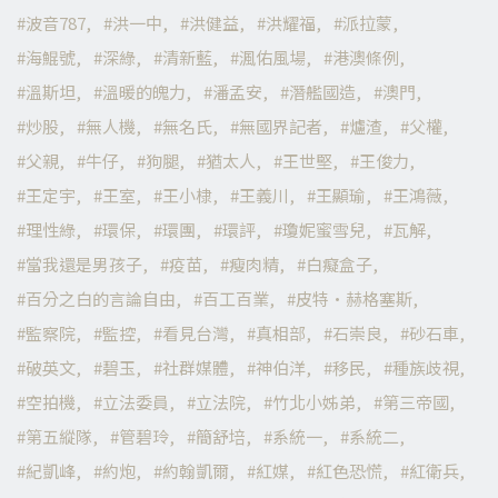
波音787
洪一中
洪健益
洪耀福
派拉蒙
海鯤號
深綠
清新藍
渢佑風場
港澳條例
溫斯坦
溫暖的魄力
潘孟安
潛艦國造
澳門
炒股
無人機
無名氏
無國界記者
爐渣
父權
父親
牛仔
狗腿
猶太人
王世堅
王俊力
王定宇
王室
王小棣
王義川
王顯瑜
王鴻薇
理性綠
環保
環團
環評
瓊妮蜜雪兒
瓦解
當我還是男孩子
疫苗
瘦肉精
白癡盒子
百分之白的言論自由
百工百業
皮特·赫格塞斯
監察院
監控
看見台灣
真相部
石崇良
砂石車
破英文
碧玉
社群媒體
神伯洋
移民
種族歧視
空拍機
立法委員
立法院
竹北小姊弟
第三帝國
第五縱隊
管碧玲
簡舒培
系統一
系統二
紀凱峰
約炮
約翰凱爾
紅媒
紅色恐慌
紅衛兵