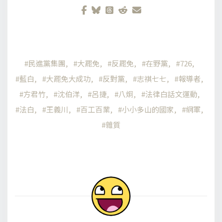
民進黨集團
大罷免
反罷免
在野黨
726
藍白
大罷免大成功
反對黨
志祺七七
報導者
方君竹
沈伯洋
呂捷
八炯
法律白話文運動
法白
王義川
百工百業
小小多山的國家
網軍
雜質