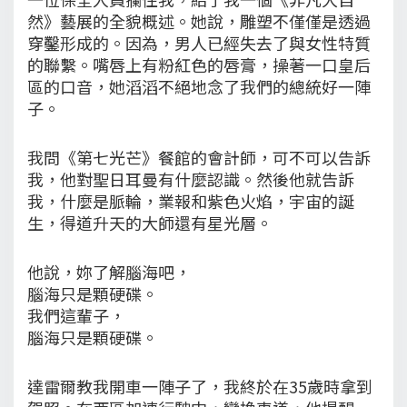
然》藝展的全貌概述。她說，雕塑不僅僅是透過
穿鑿形成的。因為，男人已經失去了與女性特質
的聯繫。嘴唇上有粉紅色的唇膏，操著一口皇后
區的口音，她滔滔不絕地念了我們的總統好一陣
子。
我問《第七光芒》餐館的會計師，可不可以告訴
我，他對聖日耳曼有什麼認識。然後他就告訴
我，什麼是脈輪，業報和紫色火焰，宇宙的誕
生，得道升天的大師還有星光層。
他說，妳了解腦海吧，
腦海只是顆硬碟。
我們這輩子，
腦海只是顆硬碟。
達雷爾教我開車一陣子了，我終於在35歲時拿到