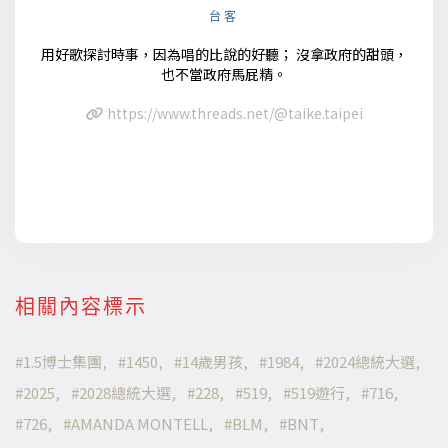
台客
用好歌探討時事，因為唱的比說的好聽； 沒拿政府的甜頭，
也不當政府馬屁精。
https://www.threads.net/@taike.taipei
相關內容標示
1.5博士集團
1450
14歲男孩
1984
2024總統大選
2025
2028總統大選
228
519
519遊行
716
726
AMANDA MONTELL
BLM
BNT