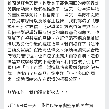
離間與紅色恐慌，也受夠了罷免團體的疲勞轟炸
與情緒勒索。我們被推銷了一波又一波空洞無物
的黨國宣導短片，也目睹了一場又一場慘不忍睹
的青鳥求噁舞以及政客土包舞。我們認清了《志
祺七七》張志祺、《報導者》方君竹這些雙面人
及假平衡報導媒體所扮演的執政黨公關角色，也
聽膩了自視甚高的呂捷、八炯滔滔不絕的鬼扯唬
爛以及分化你我的瘋狂攻擊。我們揭穿了《法律
白話文運動》竄改憲法條文、混淆視聽來迎合政
府的荒唐行徑，也抓包了王義川自導自演、造假
抹黑來攻擊政敵的下流伎倆。我們看破了使用中
國用語「百工百業」製造輿情來欺騙鄉民的假帳
號，也揪出了用商品行銷主題「小小多山的國
家」煽動情緒來左右選情的標案公司。
無論如何，我們還是挺過去了。
7月26日這一天，我們以投票與監票的民主實