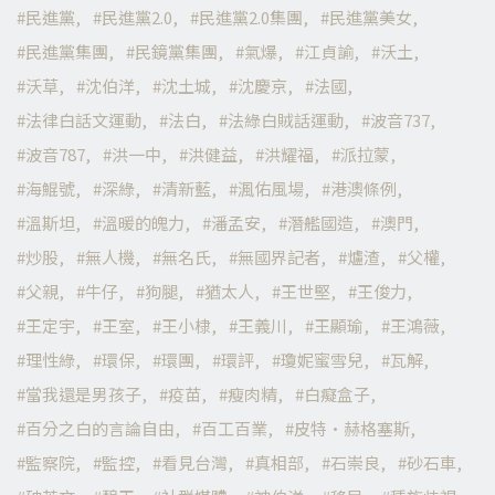
民進黨
民進黨2.0
民進黨2.0集團
民進黨美女
民進黨集團
民鏡黨集團
氣爆
江貞諭
沃土
沃草
沈伯洋
沈土城
沈慶京
法國
法律白話文運動
法白
法綠白賊話運動
波音737
波音787
洪一中
洪健益
洪耀福
派拉蒙
海鯤號
深綠
清新藍
渢佑風場
港澳條例
溫斯坦
溫暖的魄力
潘孟安
潛艦國造
澳門
炒股
無人機
無名氏
無國界記者
爐渣
父權
父親
牛仔
狗腿
猶太人
王世堅
王俊力
王定宇
王室
王小棣
王義川
王顯瑜
王鴻薇
理性綠
環保
環團
環評
瓊妮蜜雪兒
瓦解
當我還是男孩子
疫苗
瘦肉精
白癡盒子
百分之白的言論自由
百工百業
皮特·赫格塞斯
監察院
監控
看見台灣
真相部
石崇良
砂石車