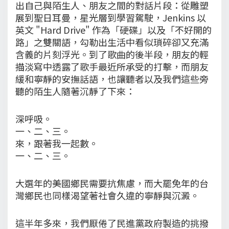
出自己與陌生人、朋友之間的對話片段：從雕塑
展到聖日耳曼，星光層到學習駕駛，Jenkins 以
英文 "Hard Drive" 作為「硬碟」以及「不好開的
路」之雙關語，勾勒出生活中看似瑣碎卻又充滿
含義的片刻浮光。到了歌曲的後半段，朋友的輕
描淡寫中透露了歌手最近所承受的打擊，而朋友
緩和寧靜的安撫話語，也讓聽者以及我們這些旁
聽的陌生人隨著沉靜了下來：
深呼吸。
一、二、三。
來，跟著我一起數。
一、二、三。
大選年的美國鄉民需要抗焦慮，而大罷免年的台
灣鄉民也同樣渴望著社會久違的寧靜與沉澱。
這半年多來，我們厭倦了民進黨政府製造的挑撥