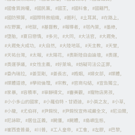
國會質詢權
國民黨
國王
國科會
國籍門
國防預算
國際特赦組織
圖利
土耳其
在路上
在野黨
地獄
基督教
報導者
塔內萊
墨綠
墮胎
夏日戀情
多元
大同
大法官
大罷免
大罷免大成功
大自然
大陸地區
天主教
天堂
天祐台灣
太報
太陽花
奧斯陸自由論壇
奧運
奧運爭議
女性主義
好萊塢
妨礙司法公正罪
委內瑞拉
姜至剛
姜長志
婚姻
婦女部
媒體
媒體道德
學術倫理
宗教
官商勾結
宣告獨立
家暴
容積率
寧靜禱文
審美觀
寵物店男孩
小小多山的國家
小羅伯特·甘迺迪
小英之友
小草
小龍
尤伯祥
尹錫悅
尹錫悅宣佈戒嚴全文
尼泊爾
尼詠歐
居住正義
屍僵
屍體
島嶼生態
崔西查普曼
川普
工人皇帝
工會
左膠
巴黎