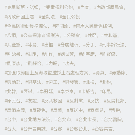
克里斯蒂·諾姆
兒童權利公約
內宣
內政部原民會
內政部國土署
全動法
全民公投
全民防衛動員準備法
兩國論
兩岸人民關係條例
八炯
公益揭弊者保護法
公聽會
共匪
共和黨
共產黨
冰島
出櫃
分崩離析
分手
刑事訴訟法
判決書
剝削
創作
劉世芳
劉宇席
劉寶傑
劉康彥
劉靜怡
力暘
功夫
加強取締陸上及海域盜濫採土石處理方案
勇氣
勞動節
勞動部
勞基法
勞工
勞發署
北檢
北約
北韓
匪諜
卓冠廷
卓榮泰
卡舒吉
印尼
原民台
友誼
反共救國
反對黨
反抗
反烏托邦
反猶主義
反罷免
反美
反送中
受虐兒
叛逆
台中
台北地方法院
台北市
台北市長
台北醫院
台大
台奸曹興誠
台客
台客台北
台客寓言