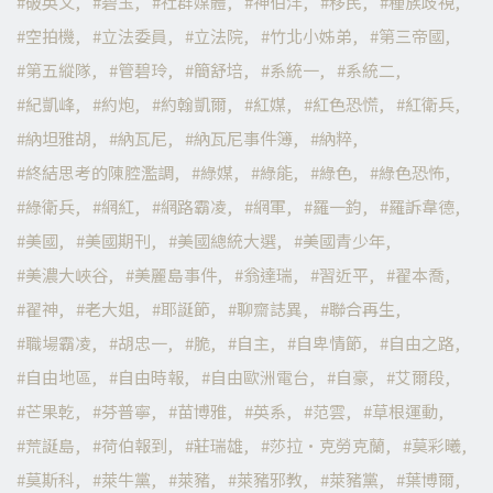
破英文
碧玉
社群媒體
神伯洋
移民
種族歧視
空拍機
立法委員
立法院
竹北小姊弟
第三帝國
第五縱隊
管碧玲
簡舒培
系統一
系統二
紀凱峰
約炮
約翰凱爾
紅媒
紅色恐慌
紅衛兵
納坦雅胡
納瓦尼
納瓦尼事件簿
納粹
終結思考的陳腔濫調
綠媒
綠能
綠色
綠色恐怖
綠衛兵
網紅
網路霸凌
網軍
羅一鈞
羅訴韋德
美國
美國期刊
美國總統大選
美國青少年
美濃大峽谷
美麗島事件
翁達瑞
習近平
翟本喬
翟神
老大姐
耶誕節
聊齋誌異
聯合再生
職場霸凌
胡忠一
脆
自主
自卑情節
自由之路
自由地區
自由時報
自由歐洲電台
自豪
艾爾段
芒果乾
芬普寧
苗博雅
英系
范雲
草根運動
荒誕島
荷伯報到
莊瑞雄
莎拉·克勞克蘭
莫彩曦
莫斯科
萊牛黨
萊豬
萊豬邪教
萊豬黨
葉博爾