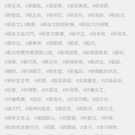
葉宜津
葉展皓
葛萊美
葛萊美獎
蔡侑霖
蔡壁如
蔡孟良
蔡宗珍
蔡政府
蔡易餘
蔡英文
蔡英文1.5集團
蔡英文政經財團
蔡英文的網軍
蔡英文論文門
蔡英文集團
蔣中正
蔣季容
蔣萬安
蕭奕弘
蕭美琴
薛朝輝
藍媒
藍白
藍白刪體育署預算11億
藐視國會
藐視國會罪
藝術
藻礁
蘇巧慧
蘇治芬
蘇珊薇格
蘇貞昌
蜜餞
蟾蜍
街頭霸王
衛家盟
衛福部
被攔截的訊息
被秘密主宰
裴偉
製造真相
言論審查
言論自由
記者
許傳聖
許嘉恬
許淑華
詐騙女王
詐騙集團
話術
詹為元
認知作戰
說方言
論文門
諸神的盛宴
謝宜容
謝銘洋
證交法
證券交易法
護國群山
貝靈貓
財劃法
財團
財政收支劃分法
貧窮
貧窮線
貪污
貪污腐敗