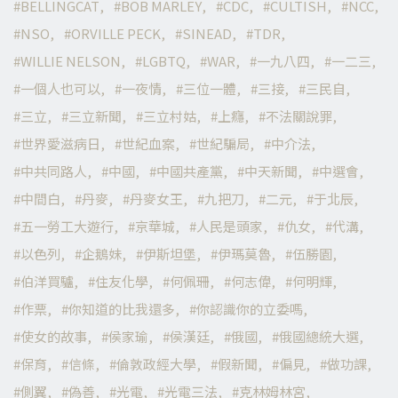
BELLINGCAT
BOB MARLEY
CDC
CULTISH
NCC
NSO
ORVILLE PECK
SINEAD
TDR
WILLIE NELSON
LGBTQ
WAR
一九八四
一二三
一個人也可以
一夜情
三位一體
三接
三民自
三立
三立新聞
三立村姑
上癮
不法關說罪
世界愛滋病日
世紀血案
世紀騙局
中介法
中共同路人
中國
中國共產黨
中天新聞
中選會
中間白
丹麥
丹麥女王
九把刀
二元
于北辰
五一勞工大遊行
京華城
人民是頭家
仇女
代溝
以色列
企鵝妹
伊斯坦堡
伊瑪莫魯
伍勝園
伯洋買驢
住友化學
何佩珊
何志偉
何明輝
作票
你知道的比我還多
你認識你的立委嗎
使女的故事
侯家瑜
侯漢廷
俄國
俄國總統大選
保育
信條
倫敦政經大學
假新聞
偏見
做功課
側翼
偽善
光電
光電三法
克林姆林宮