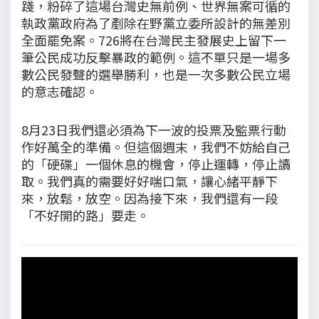
踐，粉碎了這場台灣史無前例、世界無案可循的
執政黨政府為了剷除在野黨立委所設計的無差別
全面罷免案。726將在台灣民主發展史上留下一
筆公民成功反擊暴政的範例。這不單只是一場多
數公民發聲的選舉勝利，也是一次多數公民立場
的意志確認。
8月23日我們還必須為下一波的投票及監票行動
作好萬全的準備。但這個週末，我們不妨給自己
的「硬碟」一個休息的機會，停止運轉，停止讀
取。我們真的需要好好喘口氣，讓心緒平靜下
來，放鬆，放空。因為接下來，我們還有一段
「不好開的路」要走。