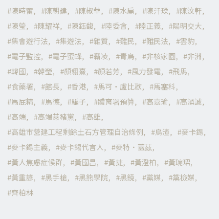
陳時奮
陳朝建
陳椒華
陳水扁
陳汘瑈
陳汶軒
陳瑩
陳耀祥
陳鈺馥
陸委會
陸正義
陽明交大
集會遊行法
集遊法
雜質
難民
難民法
雲豹
電子監控
電子蜜蜂
霸凌
青鳥
非核家園
非洲
韓國
韓瑩
顏翎熹
顏若芳
風力發電
飛馬
食藥署
館長
香港
馬可·盧比歐
馬塞科
馬屁精
馬德
騙子
體育署預算
高嘉瑜
高涌誠
高端
高端萊豬黨
高雄
高雄市營建工程剩餘土石方管理自治條例
鳥渣
麥卡錫
麥卡錫主義
麥卡錫代言人
麥特·蓋茲
黃人焦慮症候群
黃國昌
黃捷
黃澄柏
黃琬珺
黃重諺
黑手槍
黑熊學院
黑鏡
黨媒
黨檢媒
齊柏林