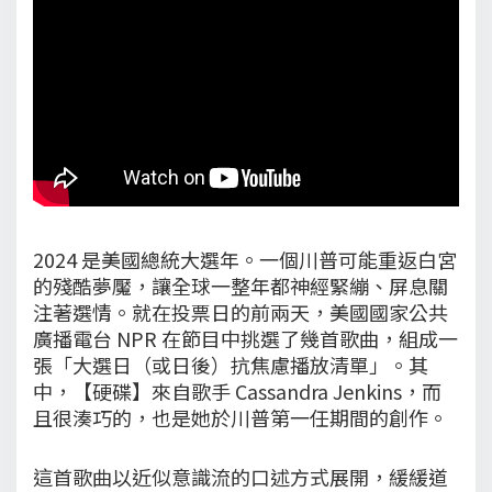
2024 是美國總統大選年。一個川普可能重返白宮
的殘酷夢魘，讓全球一整年都神經緊繃、屏息關
注著選情。就在投票日的前兩天，美國國家公共
廣播電台 NPR 在節目中挑選了幾首歌曲，組成一
張「大選日（或日後）抗焦慮播放清單」。其
中，【硬碟】來自歌手 Cassandra Jenkins，而
且很湊巧的，也是她於川普第一任期間的創作。
這首歌曲以近似意識流的口述方式展開，緩緩道