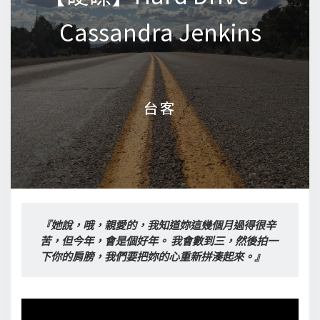
Cassandra Jenkins
Cassandra Jenkins
台客
台客
『她說，哦，親愛的，我知道妳這幾個月過得很辛
苦，但今年，會是個好年。 我會數到三，然後拍一
下你的肩膀，我們要把妳的心重新拼湊起來。』