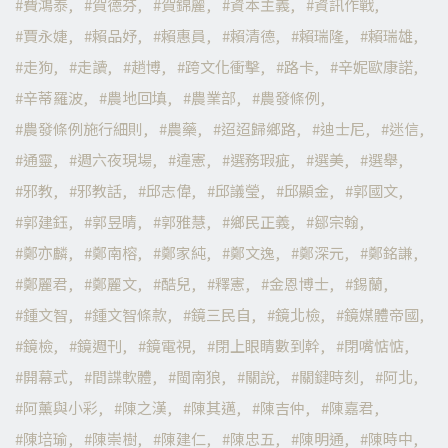
費鴻泰
賀德芬
賀錦麗
資本主義
資訊作戰
賈永婕
賴品妤
賴惠員
賴清德
賴瑞隆
賴瑞雄
走狗
走讀
趙博
跨文化衝擊
路卡
辛妮歐康諾
辛蒂羅波
農地回填
農業部
農發條例
農發條例施行細則
農藥
迢迢歸鄉路
迪士尼
迷信
通靈
週六夜現場
違憲
選務瑕疵
選美
選舉
邪教
邪教話
邱志偉
邱議瑩
邱顯金
郭國文
郭建鈺
郭昱晴
郭雅慧
鄉民正義
鄒宗翰
鄭亦麟
鄭南榕
鄭家純
鄭文逸
鄭深元
鄭銘謙
鄭麗君
鄭麗文
酷兒
釋憲
金恩博士
錫蘭
鍾文智
鍾文智條款
鏡三民自
鏡北檢
鏡媒體帝國
鏡檢
鏡週刊
鏡電視
閉上眼睛數到幹
閉嘴惦惦
開幕式
間諜軟體
閩南狼
關說
關鍵時刻
阿北
阿薰與小彩
陳之漢
陳其邁
陳吉仲
陳嘉君
陳培瑜
陳崇樹
陳建仁
陳忠五
陳明通
陳時中