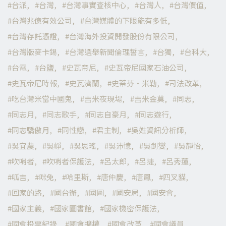
台派
台灣
台灣事實查核中心
台灣人
台灣價值
台灣兆億有效公司
台灣媒體的下限能有多低
台灣存託憑證
台灣海外投資開發股份有限公司
台灣版麥卡錫
台灣選舉新聞倫理誓言
台獨
台科大
台電
台鹽
史瓦帝尼
史瓦帝尼國家石油公司
史瓦帝尼時報
史瓦濟蘭
史蒂芬·米勒
司法改革
吃台灣米當中國鬼
吉米夜現場
吉米金莫
同志
同志月
同志歌手
同志自豪月
同志遊行
同志驕傲月
同性戀
君主制
吳姓資訊分析師
吳宜農
吳崢
吳思瑤
吳沛憶
吳釗燮
吳靜怡
吹哨者
吹哨者保護法
呂太郎
呂捷
呂秀蓮
呱吉
咪兔
哈里斯
唐仲慶
唐鳳
四叉貓
回家的路
國台辦
國圖
國安局
國安會
國家主義
國家圖書館
國家機密保護法
國會投票紀錄
國會擴權
國會改革
國會議員