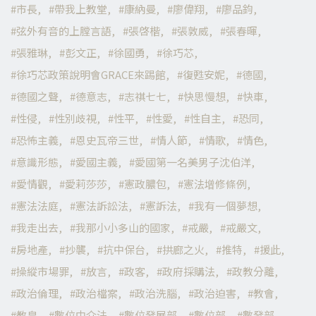
市長
帶我上教堂
康納曼
廖偉翔
廖品鈞
弦外有音的上膛言語
張啓楷
張敦威
張春暉
張雅琳
彭文正
徐國勇
徐巧芯
徐巧芯政策說明會GRACE來踢館
復甦安妮
德國
德國之聲
德意志
志祺七七
快思慢想
快車
性侵
性別歧視
性平
性愛
性自主
恐同
恐怖主義
恩史瓦帝三世
情人節
情歌
情色
意識形態
愛國主義
愛國第一名美男子沈伯洋
愛情觀
愛莉莎莎
憲政膿包
憲法增修條例
憲法法庭
憲法訴訟法
憲訴法
我有一個夢想
我走出去
我那小小多山的國家
戒嚴
戒嚴文
房地產
抄襲
抗中保台
拱廊之火
推特
援此
操縱市場罪
放言
政客
政府採購法
政教分離
政治倫理
政治檔案
政治洗腦
政治迫害
教會
教皇
數位中介法
數位發展部
數位部
數發部