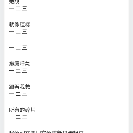
她說
一 二 三
就像這樣
一 二 三
一 二 三
繼續呼氣
一 二 三
跟著我數
一 二 三
所有的碎片
一 二 三
我們現在要把它們重新拼湊起來