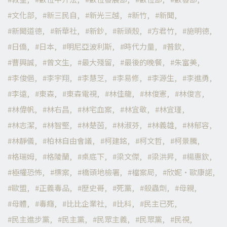
文化部
新三民自
新光三越
新竹
新聞
新聞道德
新華社
新鈔
新頭殼
方君竹
施明德
日僑
日本
明尼亞波利斯
時代力量
普欽
曹興誠
曾文生
最大殘留
最後的晚餐
朱富美
李俊俋
李宇翔
李慧芝
李易修
李源生
李進勇
李遠
東森
東森電視
林佳龍
林俊憲
林俊言
林偉帆
林右昌
林宅血案
林宜敬
林宜瑾
林志潔
林智堅
林楚茵
林淑芬
林義雄
林郁容
林靜儀
柏林自由會議
柯建銘
柯文哲
柯景騰
格瑞姆
格陵蘭
桌底下
梁文傑
梁洪昇
楊惠欽
極權恐怖
標案
橋頭地檢署
檔案局
欣妮·歐康諾
歐盟
正義毒品
歷史哥
死黨
殺蟲劑
母親
母體
毒癮
比比企業社
比科
民主已死
民主進步黨
民主黨
民眾主義
民眾黨
民視