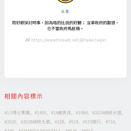
台客
用好歌探討時事，因為唱的比說的好聽； 沒拿政府的甜頭，
也不當政府馬屁精。
https://www.threads.net/@taike.taipei
相關內容標示
1.5博士集團
1450
14歲男孩
1984
2024總統大選
2025
2028總統大選
228
519
519遊行
716
726
AMANDA MONTELL
BLM
BNT