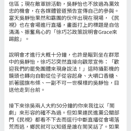
信區；現在敵軍辦活動，吳靜怡也不放過為黨效
忠的機會，在各媒體管道預告宣傳自己的參與。
當天吳靜怡果然和霸團的伙伴出現在現場，《民
視》也在會場進行直播，畫面打上的標題是自信
滿滿、振奮鳥心的「徐巧芯政策說明會Grace來
踢館」。
說明會才進行大概十分鐘，也許是瞄到坐在群眾
中的吳靜怡，徐巧芯突然直接向觀眾宣佈：「歡
迎我們的罷免團體來現身說法！」這時攝影機的
鏡頭也轉向自動從位子從容起身、大嚼口香糖、
抓著國旗布條、一副不可一世模樣的吳靜怡，目
送他走到台前。
接下來徐吳兩人大約50分鐘的你來我往以「鬧
劇」來形容的確不為過。但如果連民進黨公關部
門《民視》都看不下去而逕行中斷直播從會場落
荒而逃，鄉民就可以知道是誰在鬧笑話了。如果