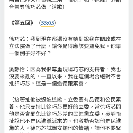
音羞辱徐巧芯做了道歉）
《第五回》
（
55:05
）
徐巧芯：我到現在都還沒有聽到說我在問政或在
立法院做了什麼，讓你覺得應該要罷免我。你舉
一個例子好不好？
吳靜怡：因為我很尊重現場巧芯的支持者，我也
沒要來亂的，一直以來，我在這個場合絕對不會
批評巧芯。這是一個道德跟素養。
（接著扯他被逼迫道歉、立委要有品德和公民素
養、他只支持比徐巧芯更好的立委。當徐巧芯問
他是否會罷免比徐巧芯差的民進黨立委，吳靜怡
扯說他不是民進黨派來的、也激動否認他是民進
黨的人。徐巧芯試圖安撫他的情緒，請他不要緊