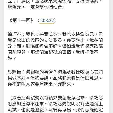
立？）選民，並站起來大喊他唯一支持費鴻泰、
詹為元，一定會幫他們站台）
《第十一回》
（
1:08:22
）
徐巧芯：我也支持費鴻泰、我也支持詹為元，但
我是松山信義區的立法委員，你要說出，我在問
政上面，到底哪裡做不好。譬如說我們很喜歡講
國防預算，那請問海鯤號的事情，我哪裡做不
好？
吳靜怡：海鯤號的事情？海鯤號我比較擔心它如
果做不好。但我要講，品格和素養是什麼意思。
你不能叫人家要浮起來、浮起來。
（接著扯海鯤號沒有預算要怎麼浮起來、徐巧芯
怎麼知道浮不起來。徐巧芯先說明沒有通過海上
測試，也就是潛艇下沉後再浮出，我們怎能確定