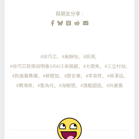
與朋友分享:
徐巧芯
吳靜怡
民視
徐巧芯政策說明會GRACE來踢館
大罷免
三立村姑
民進黨集團
蔡壁如
歷史哥
李易修
侯漢廷
費鴻泰
詹為元
海鯤號
潛艦國造
共產黨