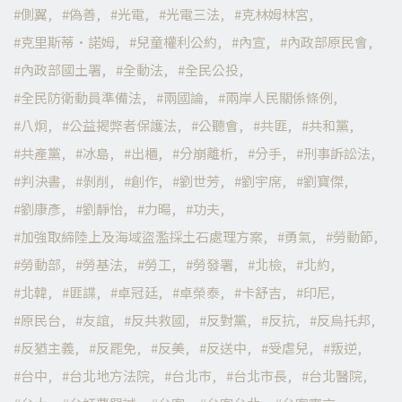
側翼
偽善
光電
光電三法
克林姆林宮
克里斯蒂·諾姆
兒童權利公約
內宣
內政部原民會
內政部國土署
全動法
全民公投
全民防衛動員準備法
兩國論
兩岸人民關係條例
八炯
公益揭弊者保護法
公聽會
共匪
共和黨
共產黨
冰島
出櫃
分崩離析
分手
刑事訴訟法
判決書
剝削
創作
劉世芳
劉宇席
劉寶傑
劉康彥
劉靜怡
力暘
功夫
加強取締陸上及海域盜濫採土石處理方案
勇氣
勞動節
勞動部
勞基法
勞工
勞發署
北檢
北約
北韓
匪諜
卓冠廷
卓榮泰
卡舒吉
印尼
原民台
友誼
反共救國
反對黨
反抗
反烏托邦
反猶主義
反罷免
反美
反送中
受虐兒
叛逆
台中
台北地方法院
台北市
台北市長
台北醫院