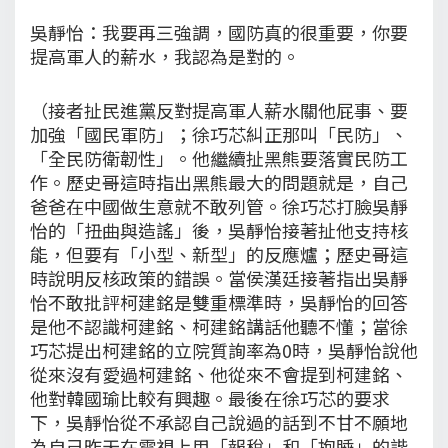
吳靜怡：我要再三強調，國防真的很重要，你要
提高軍人的薪水，我認為是對的。
（接者扯民進黨反對提高軍人薪水關他屁事、要
加強「國民軍防」；徐巧芯糾正那叫「民防」、
「全民防衛韌性」。他繼續扯黑熊要落實民防工
作。歷史哥這時指出黑熊最大的問題就是，自己
爸爸在中國做生意就不敢列管。徐巧芯打臉吳靜
怡的「扭曲與造謠」後，吳靜怡接著扯他支持核
能，但要有「小型、新型」的反應爐；歷史哥這
時說明反核政策的錯誤。當侯漢廷接著指出吳靜
怡不敢批評柯建銘是雙重標準時，吳靜怡的回答
是他不認識柯建銘、柯建銘講話他聽不懂；當徐
巧芯提出柯建銘的立院質詢率為0時，吳靜怡說他
從來沒有愛過柯建銘、他從來不會提到柯建銘、
他對韓國瑜比較有興趣。最後在徐巧芯的要求
下，吳靜怡從不承認自己說過的話到不甘不願地
為自己昨天在電視上用「報稅」和「抱睡」的諧