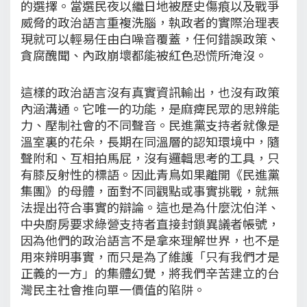
的選擇。當選民夜以繼日地被歷史傷痕以及戰爭
威脅的政治語言重複洗腦，執政者的實際治理表
現就可以輕易任由白噪音覆蓋，任何錯誤政策、
貪腐醜聞、內政崩壞都能被紅色恐慌所淹沒。
這樣的政治語言沒有真實資訊輸出，也沒有政策
內涵溝通。它唯一的功能，是麻痺民眾的思辨能
力、壓制社會的不同聲音。民進黨支持者就像是
溫室裏的花朵，長期在同溫層的認知環境中，隨
聲附和、互相拍馬屁，沒有邏輯思考的工具，只
有膝反射性的標語。因此青鳥如果離開《民進黨
集團》的母體，面對不同觀點或事實挑戰，就無
法提出符合事實的辯論。這也是為什麼沈伯洋、
中央廚房要求綠營支持者直接封鎖異議者帳號，
因為他們的政治語言不是拿來理解世界，也不是
用來辨明事實，而只是為了維護「只有我們才是
正義的一方」的集體幻覺，將我們辛苦建立的台
灣民主社會推向單一價值的陷阱。