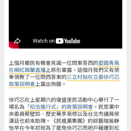
上個月鄉民有機會見識一位問東答西的
愛國青鳥
在網紅錫蘭直播
上原形畢露，這個月我們又有榮
幸領教了一位問西答東的
三立村姑在立委徐巧芯
政策說明會
上露出狗腿。
徐巧芯在上星期六的復盛里民活動中心舉行了一
場名為
「松信進行式」的政策說明會
。民眾黨中
央委員蔡壁如、歷史哥李易修以及台北市議員侯
漢廷也前來助陣。《民進黨集團》的綜藝咖吳靜
怡早在今年初就為了罷免徐巧芯而把戶籍遷到松