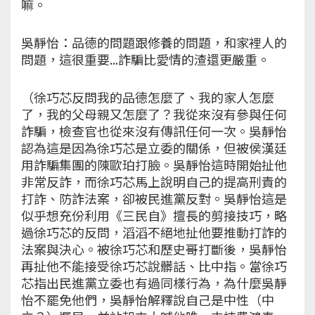
嘛。
吳靜怡：品德的問題跟修養的問題，和家裡人的
問題，這很重要...詐騙比愛情的渣還更嚴重。
（徐巧芯反問我的品德怎麼了、我的家人怎麼
了，我的父母親又怎麼了？我從來沒有參與任何
詐騙，檢查官也從來沒有傳訊任何一次。吳靜怡
認為這是因為徐巧芯是立委的關係，但被侯漢廷
用詐騙集團的陳歐珀打臉。吳靜怡這時開始扯他
非常反詐，而徐巧芯馬上說明自己的提高刑責的
打詐、防詐法案，卻被民進黨反對。吳靜怡這是
似乎想充份利用《三民自》擅長的剪接技巧，略
過徐巧芯的反問，滔滔不絕地扯他要推動打詐的
法案與決心。被徐巧芯和歷史哥打斷後，吳靜怡
再扯他不能接受徐巧芯說髒話、比中指。當徐巧
芯指出民進黨立委也有過同樣行為，為什麼吳靜
怡不罷免他們，吳靜怡解釋說自己是中性（中