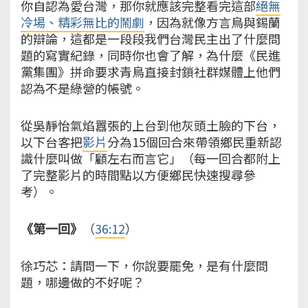
你自認為愛台灣，那你就應該完整看完這部
絕無
冷場、精彩無比的鬧劇
，因為就像方言鳥與錫蘭
的辯論，這都是一段段我們台灣民主出了什麼問
題的寫實紀錄，同時你也會了解，為什麼《民進
黨集團》拼命要求青鳥直接封鎖社群媒體上他們
認為不是綠營的帳號。
從吳靜怡氣焰囂張的上台到他灰頭土臉的下台，
以下台客把
影片
分為15個回合來帶領鄉民重新認
識什麼叫做「顧左右而言它」（每一回合都附上
了完整影片的時間點以方便鄉民快速搜尋參
考）。
《第一回》
（
36:12
）
徐巧芯：請問一下，你說要罷免，是有什麼問
題，哪邊做的不好呢？