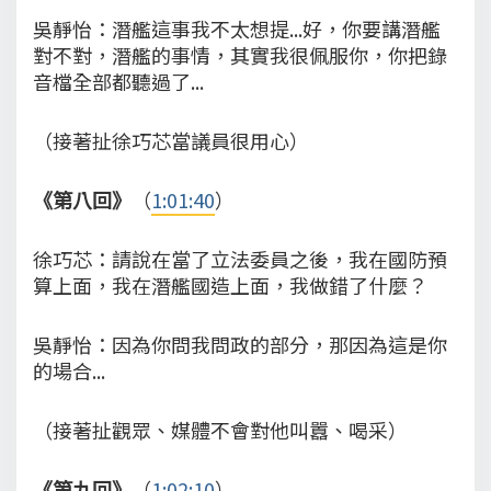
吳靜怡：潛艦這事我不太想提...好，你要講潛艦
對不對，潛艦的事情，其實我很佩服你，你把錄
音檔全部都聽過了...
（接著扯徐巧芯當議員很用心）
《第八回》
（
1:01:40
）
徐巧芯：請說在當了立法委員之後，我在國防預
算上面，我在潛艦國造上面，我做錯了什麼？
吳靜怡：因為你問我問政的部分，那因為這是你
的場合...
（接著扯觀眾、媒體不會對他叫囂、喝采）
《第九回》
（
1:02:10
）