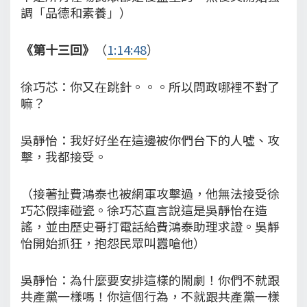
調「品德和素養」）
《第十三回》
（
1:14:48
）
徐巧芯：你又在跳針。。。所以問政哪裡不對了
嘛？
吳靜怡：我好好坐在這邊被你們台下的人噓、攻
擊，我都接受。
（接著扯費鴻泰也被網軍攻擊過，他無法接受徐
巧芯假摔碰瓷。徐巧芯直言說這是吳靜怡在造
謠，並由歷史哥打電話給費鴻泰助理求證。吳靜
怡開始抓狂，抱怨民眾叫囂嗆他）
吳靜怡：為什麼要安排這樣的鬧劇！你們不就跟
共產黨一樣嗎！你這個行為，不就跟共產黨一樣