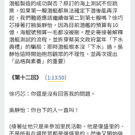
潛艇製造的成功與否？原訂的海上測試不但跳
票，如果第一艘潛艇都無法確定下潛後能再浮
起，我們難道應該繼續做第二到第七艘嗎？徐巧
芯接著打臉吳靜怡，因為目前潛艦的預算有10
億，海鯤號預算一毛都沒被刪。歷史哥接著解釋
潛艇測試的流程，並拆穿蔡英文政府當年「下水
典禮」的騙局：那時潛艇根本沒「下水」過。吳
靜怡這時開始抱怨觀眾的不理性，並再次提出
「品格與素養」的重要）
《第十二回》
（
1:13:50
）
徐巧芯：你還是沒有回答我的問題。
吳靜怡：你台下的人一直叫！
(接著扯他只是來參加里民活動、他是復盛里的、
不是所有在場民眾都是復盛里的。然後又開始強