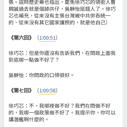
張。這時歷史哥也指出，罷免徐巧芯的領銜人曹
興誠過去就是個舔共仔，吳靜怡挺錯人了。徐巧
芯也補充，從來沒有主張台灣被中共併吞統一
的、從來沒有其它國家護照的，就是他自己）
《第六回》
（
1:00:51
）
徐巧芯：但是你還沒有告訴我們，在問政上面我
到底哪一點做不好了？
吳靜怡：你問政的口條很好。
《第七回》
（
1:00:58
）
徐巧芯：不，我哪裡做不好？我們在問做不好
的，我哪一個政策做不好了。我提示你，你可以
講潛艦啊什麼的。