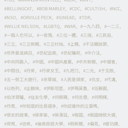
BELLINGCAT
BOB MARLEY
CDC
CULTISH
NCC
NSO
ORVILLE PECK
SINEAD
TDR
WILLIE NELSON
LGBTQ
WAR
一九八四
一二三
一個人也可以
一夜情
三位一體
三接
三民自
三立
三立新聞
三立村姑
上癮
不法關說罪
世界愛滋病日
世紀血案
世紀騙局
中介法
中共同路人
中國
中國共產黨
中天新聞
中選會
中間白
丹麥
丹麥女王
九把刀
二元
于北辰
五一勞工大遊行
京華城
人民是頭家
仇女
代溝
以色列
企鵝妹
伊斯坦堡
伊瑪莫魯
伍勝園
伯洋買驢
住友化學
何佩珊
何志偉
何明輝
作票
你知道的比我還多
你認識你的立委嗎
使女的故事
侯家瑜
侯漢廷
俄國
俄國總統大選
保育
信條
倫敦政經大學
假新聞
偏見
做功課