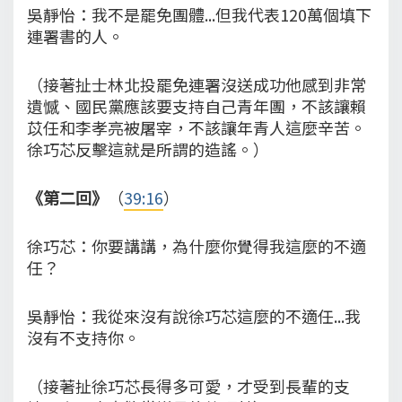
吳靜怡：我不是罷免團體...但我代表120萬個填下
連署書的人。
（接著扯士林北投罷免連署沒送成功他感到非常
遺憾、國民黨應該要支持自己青年團，不該讓賴
苡任和李孝亮被屠宰，不該讓年青人這麼辛苦。
徐巧芯反擊這就是所謂的造謠。）
《第二回》
（
39:16
）
徐巧芯：你要講講，為什麼你覺得我這麼的不適
任？
吳靜怡：我從來沒有說徐巧芯這麼的不適任...我
沒有不支持你。
（接著扯徐巧芯長得多可愛，才受到長輩的支