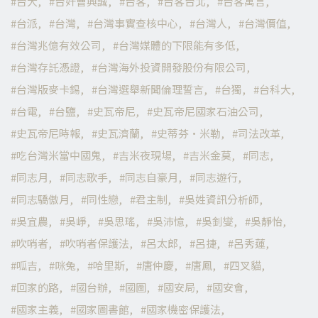
台大
台奸曹興誠
台客
台客台北
台客寓言
台派
台灣
台灣事實查核中心
台灣人
台灣價值
台灣兆億有效公司
台灣媒體的下限能有多低
台灣存託憑證
台灣海外投資開發股份有限公司
台灣版麥卡錫
台灣選舉新聞倫理誓言
台獨
台科大
台電
台鹽
史瓦帝尼
史瓦帝尼國家石油公司
史瓦帝尼時報
史瓦濟蘭
史蒂芬·米勒
司法改革
吃台灣米當中國鬼
吉米夜現場
吉米金莫
同志
同志月
同志歌手
同志自豪月
同志遊行
同志驕傲月
同性戀
君主制
吳姓資訊分析師
吳宜農
吳崢
吳思瑤
吳沛憶
吳釗燮
吳靜怡
吹哨者
吹哨者保護法
呂太郎
呂捷
呂秀蓮
呱吉
咪兔
哈里斯
唐仲慶
唐鳳
四叉貓
回家的路
國台辦
國圖
國安局
國安會
國家主義
國家圖書館
國家機密保護法