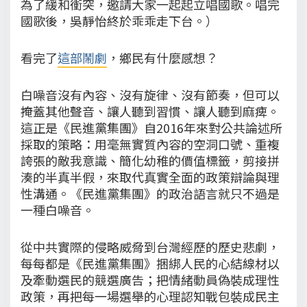
為了緩和衝突，邀請大家一起起立唱國歌。唱完
國歌後，吳靜怡終於乖乖走下台。）
看完了
這部鬧劇
，鄉民有什麼感想？
白噪音沒有內容、沒有旋律、沒有節奏，但可以
掩蓋其他聲音、讓人聽到習慣、讓人聽到麻痺。
這正是《民進黨集團》自2016年來對公共論述所
採取的策略：用毫無實質內容的空洞口號、重複
誇張的敵我意識、簡化幼稚的價值標籤，剪接拼
湊的半真半假，來取代真實全面的政策辯論與理
性溝通。《民進黨集團》的政治語言就只不過是
一種白噪音。
從中共實際的侵略威脅到台灣經歷的歷史悲劇，
每每都是《民進黨集團》捆綁人民的心結線材以
及牽動選民的競選廣告；把情緒動員偽裝成理性
政策，再把每一場選舉的心理認知戰包裝成民主