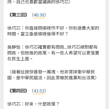
持、自己也喜歡當議員的徐巧芯）
《第三回》
（
40:30
）
徐巧芯：你直接問哪裡作不好，你別浪費大家的
時間。當立委是哪裡做得不好？
吳靜怡：徐巧芯確實都有問政...徐巧芯絕對都有
問政，但她推的政策，有一些人希望可以更落實
在民生上面。
（接著扯趕快普發一萬塊、他非常捍衛中華民
國、是中華民國派，因此常被民進黨和台派罵）
《第四回》
（
41:52
）
徐巧芯：好來，什麼政策？