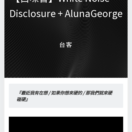
Disclosure + AlunaGeorge
Disclosure + AlunaGeorge
台客
台客
『最近我有在想 / 如果你想來硬的 / 那我們就來硬
碰硬』