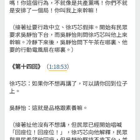
嗎！你這個行為，不就像是共產黨嗎！你們不就
是安排了一個局！你叫我上來幹嘛！
（接著扯要行政中立、徐巧芯假摔。開始有民眾
要求吳靜怡下台，而吳靜怡則問徐巧芯叫他上來
幹嘛。冷靜下來後，吳靜怡問下午茶在哪裏、他
要的行動電風扇在哪裏。）
《第十四回》
（
1:18:53
）
徐巧芯：如果你不想再講了，可以請你回到位子
上。
吳靜怡：這就是品格跟素養嘛。
（接著扯他沒有不想講，但民眾已經開始唱喊
「回座位！回座位！」，徐巧芯向他解釋，民眾
與里民希望他回座，但吳靜怡堅持不肯下台，並