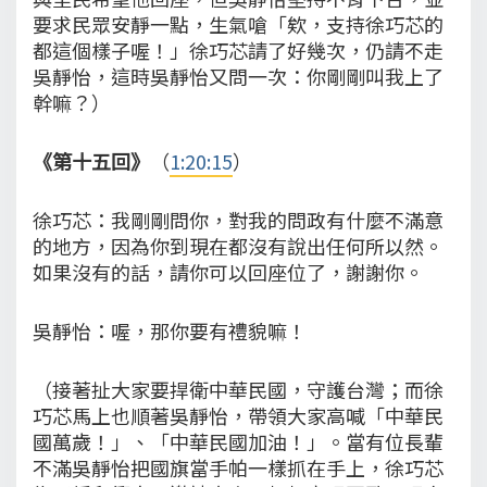
要求民眾安靜一點，生氣嗆「欸，支持徐巧芯的
都這個樣子喔！」徐巧芯請了好幾次，仍請不走
吳靜怡，這時吳靜怡又問一次：你剛剛叫我上了
幹嘛？）
《第十五回》
（
1:20:15
）
徐巧芯：我剛剛問你，對我的問政有什麼不滿意
的地方，因為你到現在都沒有說出任何所以然。
如果沒有的話，請你可以回座位了，謝謝你。
吳靜怡：喔，那你要有禮貌嘛！
（接著扯大家要捍衛中華民國，守護台灣；而徐
巧芯馬上也順著吳靜怡，帶領大家高喊「中華民
國萬歲！」、「中華民國加油！」。當有位長輩
不滿吳靜怡把國旗當手帕一樣抓在手上，徐巧芯