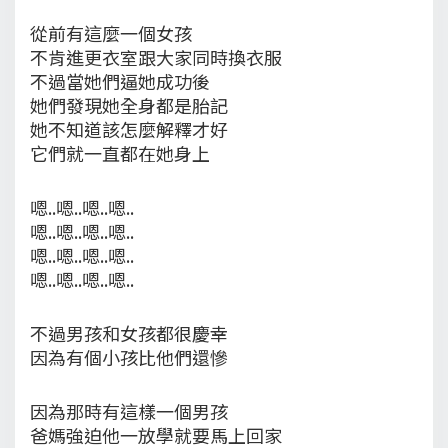
從前有這麼一個女孩
不肯進更衣室跟大家同時換衣服
不過當她們逼她成功後
她們發現她全身都是胎記
她不知道該怎麼解釋才好
它們就一直都在她身上
嗯..嗯..嗯..嗯..
嗯..嗯..嗯..嗯..
嗯..嗯..嗯..嗯..
嗯..嗯..嗯..嗯..
不過男孩和女孩都很慶幸
因為有個小孩比他們還慘
因為那時有這樣一個男孩
爸媽強迫他一放學就要馬上回家