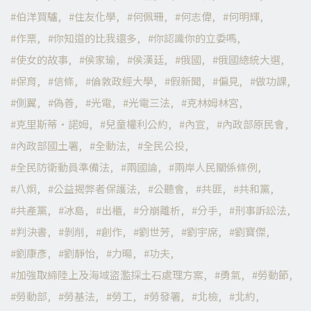
伯洋買驢
住友化學
何佩珊
何志偉
何明輝
作票
你知道的比我還多
你認識你的立委嗎
使女的故事
侯家瑜
侯漢廷
俄國
俄國總統大選
保育
信條
倫敦政經大學
假新聞
偏見
做功課
側翼
偽善
光電
光電三法
克林姆林宮
克里斯蒂·諾姆
兒童權利公約
內宣
內政部原民會
內政部國土署
全動法
全民公投
全民防衛動員準備法
兩國論
兩岸人民關係條例
八炯
公益揭弊者保護法
公聽會
共匪
共和黨
共產黨
冰島
出櫃
分崩離析
分手
刑事訴訟法
判決書
剝削
創作
劉世芳
劉宇席
劉寶傑
劉康彥
劉靜怡
力暘
功夫
加強取締陸上及海域盜濫採土石處理方案
勇氣
勞動節
勞動部
勞基法
勞工
勞發署
北檢
北約