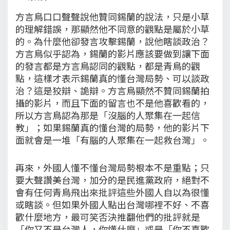
方言鳥口口聲聲說他贊同錫蘭的說法，只是小草
的理解錯誤，那顯然他不同意的觀點是屬於小草
的。為什麼他卻發言攻擊錫蘭，說他瞎談政治？
方言鳥似乎認為，錫蘭的影片應該要做到讓下面
的發言都是方言鳥認同的觀點，都是青鳥的觀
點，這樣才表示錫蘭真的懂台灣局勢、可以談政
治？這是狡辯、詭辯。方言鳥顯然不贊同錫蘭拍
攝的影片，而且下面的留言也不是他喜歡看的，
所以方言鳥認為那是「沒腦的人聚集在一起信
教」；如果錫蘭真的懂台灣的局勢，他的影片下
面就會是一堆「有腦的人聚集在一起救台灣」。
再來，外國人懂不懂台灣局勢根本不是重點；只
要大聲讚美台灣，加分的是民進黨政府，絕對不
會有任何青鳥飛出來批評這些外國人自以為很懂
或瞎談。但如果外國人點出台灣哪裡不好、不喜
歡什麼地方，最可笑否決推翻他們的批評就是
「你又不是台灣人，你懂什麼」或是「你不喜歡