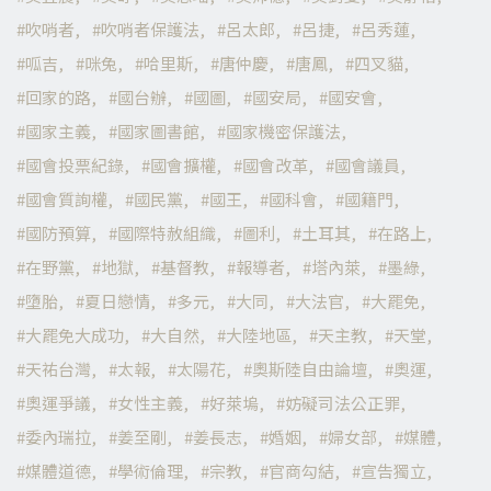
吹哨者
吹哨者保護法
呂太郎
呂捷
呂秀蓮
呱吉
咪兔
哈里斯
唐仲慶
唐鳳
四叉貓
回家的路
國台辦
國圖
國安局
國安會
國家主義
國家圖書館
國家機密保護法
國會投票紀錄
國會擴權
國會改革
國會議員
國會質詢權
國民黨
國王
國科會
國籍門
國防預算
國際特赦組織
圖利
土耳其
在路上
在野黨
地獄
基督教
報導者
塔內萊
墨綠
墮胎
夏日戀情
多元
大同
大法官
大罷免
大罷免大成功
大自然
大陸地區
天主教
天堂
天祐台灣
太報
太陽花
奧斯陸自由論壇
奧運
奧運爭議
女性主義
好萊塢
妨礙司法公正罪
委內瑞拉
姜至剛
姜長志
婚姻
婦女部
媒體
媒體道德
學術倫理
宗教
官商勾結
宣告獨立