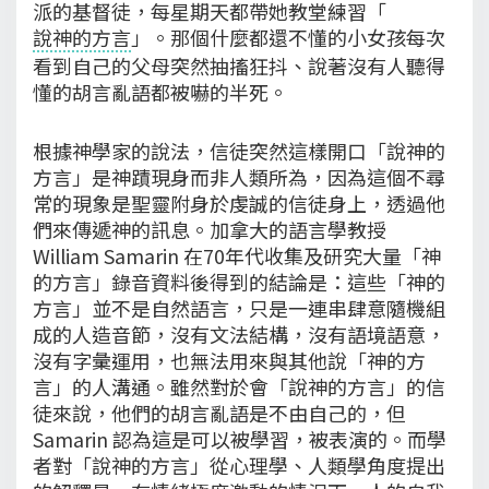
派的基督徒，每星期天都帶她教堂練習「
說神的方言
」。那個什麼都還不懂的小女孩每次
看到自己的父母突然抽搐狂抖、說著沒有人聽得
懂的胡言亂語都被嚇的半死。
根據神學家的說法，信徒突然這樣開口「說神的
方言」是神蹟現身而非人類所為，因為這個不尋
常的現象是聖靈附身於虔誠的信徒身上，透過他
們來傳遞神的訊息。加拿大的語言學教授
William Samarin 在70年代收集及研究大量「神
的方言」錄音資料後得到的結論是：這些「神的
方言」並不是自然語言，只是一連串肆意隨機組
成的人造音節，沒有文法結構，沒有語境語意，
沒有字彙運用，也無法用來與其他說「神的方
言」的人溝通。雖然對於會「說神的方言」的信
徒來說，他們的胡言亂語是不由自己的，但
Samarin 認為這是可以被學習，被表演的。而學
者對「說神的方言」從心理學、人類學角度提出