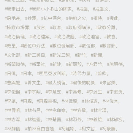
我走出去
我那小小多山的國家
戒嚴
戒嚴文
房地產
抄襲
抗中保台
拱廊之火
推特
援此
操縱市場罪
放言
政客
政府採購法
政教分離
政治倫理
政治檔案
政治洗腦
政治迫害
教會
教皇
數位中介法
數位發展部
數位部
數發部
文化部
新三民自
新光三越
新竹
新聞
新聞道德
新華社
新鈔
新頭殼
方君竹
施明德
日僑
日本
明尼亞波利斯
時代力量
普欽
曹興誠
曾文生
最大殘留
最後的晚餐
朱富美
李俊俋
李宇翔
李慧芝
李易修
李源生
李進勇
李遠
東森
東森電視
林佳龍
林俊憲
林俊言
林偉帆
林右昌
林宅血案
林宜敬
林宜瑾
林志潔
林智堅
林楚茵
林淑芬
林義雄
林郁容
林靜儀
柏林自由會議
柯建銘
柯文哲
柯景騰