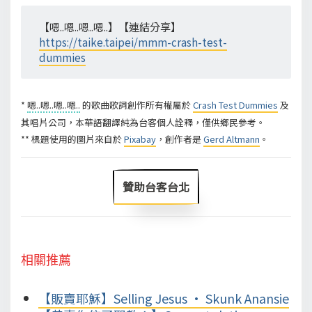
【嗯..嗯..嗯..嗯..】【連結分享】
https://taike.taipei/mmm-crash-test-
dummies
*
嗯..嗯..嗯..嗯..
的歌曲歌詞創作所有權屬於
Crash Test Dummies
及
其唱片公司，本華語翻譯純為台客個人詮釋，僅供鄉民參考。
** 標題使用的圖片來自於
Pixabay
，創作者是
Gerd Altmann
。
贊助台客台北
相關推薦
【販賣耶穌】Selling Jesus • Skunk Anansie