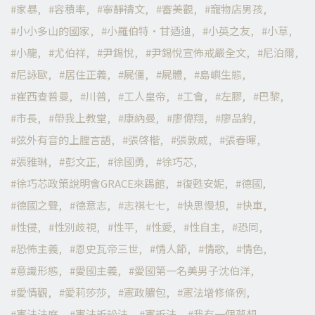
家暴
容積率
寧靜禱文
審美觀
寵物店男孩
小小多山的國家
小羅伯特·甘迺迪
小英之友
小草
小龍
尤伯祥
尹錫悅
尹錫悅宣佈戒嚴全文
尼泊爾
尼詠歐
居住正義
屍僵
屍體
島嶼生態
崔西查普曼
川普
工人皇帝
工會
左膠
巴黎
市長
帶我上教堂
康納曼
廖偉翔
廖品鈞
弦外有音的上膛言語
張啓楷
張敦威
張春暉
張雅琳
彭文正
徐國勇
徐巧芯
徐巧芯政策說明會GRACE來踢館
復甦安妮
德國
德國之聲
德意志
志祺七七
快思慢想
快車
性侵
性別歧視
性平
性愛
性自主
恐同
恐怖主義
恩史瓦帝三世
情人節
情歌
情色
意識形態
愛國主義
愛國第一名美男子沈伯洋
愛情觀
愛莉莎莎
憲政膿包
憲法增修條例
憲法法庭
憲法訴訟法
憲訴法
我有一個夢想