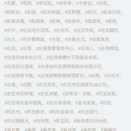
北韓
匪諜
卓冠廷
卓榮泰
卡舒吉
印尼
原民台
友誼
反共救國
反對黨
反抗
反烏托邦
反猶主義
反罷免
反美
反送中
受虐兒
叛逆
台中
台北地方法院
台北市
台北市長
台北醫院
台大
台奸曹興誠
台客
台客台北
台客寓言
台派
台灣
台灣事實查核中心
台灣人
台灣價值
台灣兆億有效公司
台灣媒體的下限能有多低
台灣存託憑證
台灣海外投資開發股份有限公司
台灣版麥卡錫
台灣選舉新聞倫理誓言
台獨
台科大
台電
台鹽
史瓦帝尼
史瓦帝尼國家石油公司
史瓦帝尼時報
史瓦濟蘭
史蒂芬·米勒
司法改革
吃台灣米當中國鬼
吉米夜現場
吉米金莫
同志
同志月
同志歌手
同志自豪月
同志遊行
同志驕傲月
同性戀
君主制
吳姓資訊分析師
吳宜農
吳崢
吳思瑤
吳沛憶
吳釗燮
吳靜怡