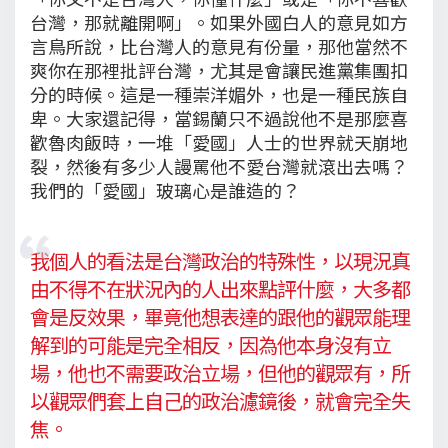
台灣，那就離開啊」。如果外國白人的意見如方
言鳥所說，比台灣人的意見有份量，那他當然不
爽你在那裡批評台灣，尤其是會讓民進黨集團扣
分的時候。這是一種崇洋媚外，也是一種民族自
卑。大家還記得，當錫蘭只不過說他不是那麼喜
歡魯肉飯時，一堆「愛國」人士的世界就天崩地
裂，然後有多少人謾罵他不愛台灣就滾出去嗎？
我們的「愛國」玻璃心是誰造的？
我個人的看法是台灣政治的特殊性，以現況真
由不得不在狀況內的人出來點評什麼，大多都
會是反效果，畢竟他想表達的跟他的觀眾能理
解到的可能是完全相反，因為他本身沒有立
場，他也不需要政治立場，但他的觀眾有，所
以觀眾們套上自己的政治濾鏡後，就會完全失
焦。