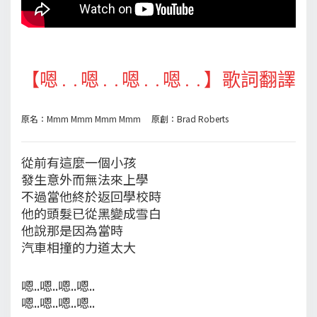
【嗯..嗯..嗯..嗯..】歌詞翻譯
原名：Mmm Mmm Mmm Mmm 原創：Brad Roberts
從前有這麼一個小孩
發生意外而無法來上學
不過當他終於返回學校時
他的頭髮已從黑變成雪白
他說那是因為當時
汽車相撞的力道太大
嗯..嗯..嗯..嗯..
嗯..嗯..嗯..嗯..