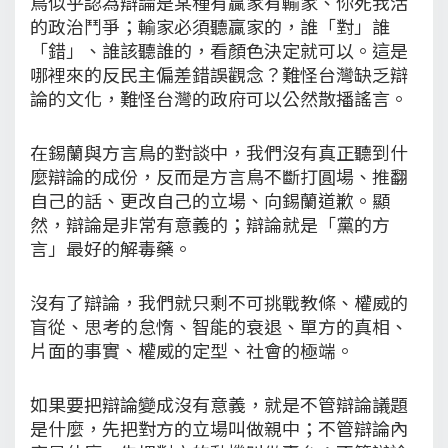
鳥似乎認為辯論是某種有贏家有輸家、你死我活
的政治鬥爭；輸家必須聽贏家的，誰「對」誰
「錯」、誰該聽誰的，看顏色決定就可以。這是
哪裡來的反民主偏差錯誤觀念？難怪台灣缺乏辯
論的文化，難怪台灣的政府可以公然散播謠言。
在錫蘭與方言鳥的對談中，我們沒有真正聽到什
麼辯論的成份，反而是方言鳥不斷打圓場、推翻
自己的話、更改自己的立場、向錫蘭道歉。顯
然，辯論是非常有意義的；辯論就是「黨的方
言」最好的解毒藥。
沒有了辯論，我們就只剩不可挑戰教條、權威的
盲從、思考的怠惰、智能的衰退、單方的真相、
片面的事實、權威的定型、社會的極端。
如果要把辯論變成沒有意義，就是不管辯論議題
是什麼，先把對方的立場叫做親中；不管辯論內