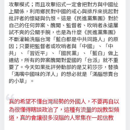
攻擊模式；而且攻擊招式一定會把對方與中國扯
上關係，利用鄉民對中國的戒心與排斥來挑起對
批評者的懷疑與仇恨。這是《民進黨集團》對於
自己的任何弊案、醜聞、監督者、吹哨者永遠屢
試不爽的公關手腕，也是為什麼《民進黨集團》
不斷灌輸洗腦台灣「藍白都是中共同路人」的原
因；只要把監督者或吹哨者與「中國」、「中
共」、「習近平」、「國民黨」、「藍白」做上
連結，所有的弊案醜聞對愛國的「台派」就不重
要了。今天如果批評勞動部的是艾莉莎莎，替換
「滿嘴中國味的洋人」的想必就是「滿腦想賣台
的小草」。
真的希望不懂台灣局勢的外國人，不要再自以
為很懂得瞎談政治了，這種有流量的說教型頻
道，真的會讓很多沒腦的人聚集在一起信教