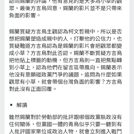
認同錫蘭的評論，他有意見的是大多為小草的觀
眾。最後方言鳥同意，錫蘭的影片並不是只帶來
負面的影響。
錫蘭質疑方言鳥主觀認為柯文哲親中，所以是否
想把錫蘭塑造成親中的人，打擊他的公信力，也
質疑難道方言鳥認為是錫蘭的影片會把觀眾都變
成小草？方言鳥對此否認。錫蘭不斷質疑方言鳥
把他貼上標籤的動機，但方言鳥則一直把焦點轉
到小草上，認為他們在留言區帶風向。錫蘭表示
他沒有意願碰政黨鬥爭的議題，追問為什麼如果
觀眾有小草，就會帶個台灣負面的影響？方言鳥
對此沒有正面回覆。
解讀
雖然錫蘭對於勞動部的批評跟哪個政黨執政沒有
任何關係，但黨國一體的青鳥似乎只要一聽到有
人批評國家單位或政治人物，就會立刻進入戰鬥