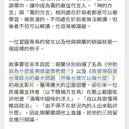
誤導你，讓你成為黨的最佳代言人。「神的方
言」與「黨的方言」相同處在於兩者都是可以被
學習，被表演的。不同處在於前者無法解讀，但
後者不但可以解讀，也容易被識破。
一位愛國青鳥的發文以及他與錫蘭的辯論就是一
個這樣的例子。
故事要從去年說起：錫蘭分別拍攝了名為《
勞動
部為什麼能帶頭當慣老闆？
》以及《
我發現這是
台灣政治的最大問題（然後台灣可以做什麼）
》
的兩支影片，獲得廣大的正面迴響，卻引來一位
民進黨支持者（以下簡稱方言鳥）在脆上截圖批
評他是「滿嘴中國味的洋人」、「自以為很懂得
瞎談政治」、「由不得不在狀況內的人出來點評
什麼」。因此錫蘭邀請他上直播，就他的三段留
言進行辯論。