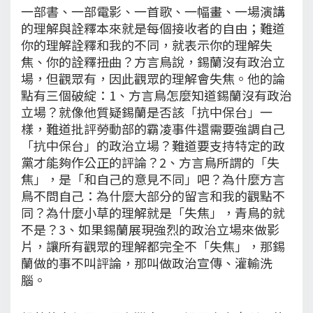
一部書、一部電影、一首歌、一幅畫、一場演講
的理解與詮釋本來就是每個接收者的自由；難道
你的理解詮釋和我的不同，就表示你的理解失
焦、你的詮釋扭曲？方言鳥說，錫蘭沒有政治立
場，但觀眾有，因此觀眾的理解會失焦。他的論
點有三個破綻：1、方言鳥怎麼知道錫蘭沒有政治
立場？就像他質疑錫蘭是否該「抗中保台」一
樣，難道批評勞動部的霸凌事件還需要強調自己
「抗中保台」的政治立場？難道要支持特定的政
黨才能夠作公正的評論？2、方言鳥所謂的「失
焦」，是「和自己的意見不同」吧？為什麼方言
鳥不問自己：為什麼大部分的留言和我的觀點不
同？為什麼小草的理解就是「失焦」，青鳥的就
不是？3、如果錫蘭展現強烈的政治立場來做影
片，讓所有觀眾的理解都完全不「失焦」，那錫
蘭做的事不叫評論，那叫做政治宣傳、灌輸洗
腦。