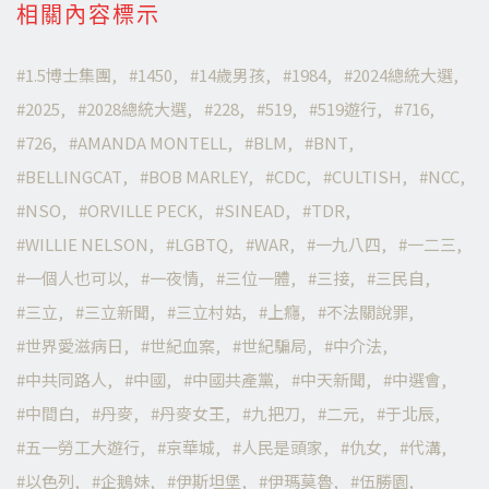
相關內容標示
1.5博士集團
1450
14歲男孩
1984
2024總統大選
2025
2028總統大選
228
519
519遊行
716
726
AMANDA MONTELL
BLM
BNT
BELLINGCAT
BOB MARLEY
CDC
CULTISH
NCC
NSO
ORVILLE PECK
SINEAD
TDR
WILLIE NELSON
LGBTQ
WAR
一九八四
一二三
一個人也可以
一夜情
三位一體
三接
三民自
三立
三立新聞
三立村姑
上癮
不法關說罪
世界愛滋病日
世紀血案
世紀騙局
中介法
中共同路人
中國
中國共產黨
中天新聞
中選會
中間白
丹麥
丹麥女王
九把刀
二元
于北辰
五一勞工大遊行
京華城
人民是頭家
仇女
代溝
以色列
企鵝妹
伊斯坦堡
伊瑪莫魯
伍勝園