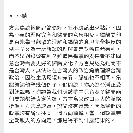
小結
方言鳥說錫蘭評論很好，但不應該出來點評，因
為小草的理解完全和錫蘭的意思相反。錫蘭問他
是否能舉出觀眾的理解和錫蘭的意思完全相反的
例子？又為什麼觀眾的理解會是對藍白營有利，
而不是對綠營有利？難道民進黨的支持者不能同
意台灣需要更好的辯論文化？方言鳥認為錫蘭不
是台灣人，無法站在台灣人的政治角度理解台灣
政治，因為生活環境有差異，脈絡也不相同。當
錫蘭請他舉幾個例子，他問說：你認為台灣正受
到統戰嗎？你認為我們應該抗中保台嗎？錫蘭兩
個問題都給肯定答覆，方言鳥又改口兩人的脈絡
挺像。方言鳥認為，辯論沒有意義，因為我們的
政黨沒有辦法往同一個方向前進，當一個政黨完
全朝敵人的方向走，那是得不到什麼結果的。