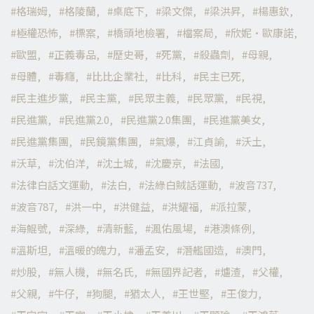
格瑞姆
格陵蘭
桌底下
梁文傑
梁洪昇
楊惠欽
極權恐怖
標案
橋頭地檢署
檔案局
欣妮·歐康諾
歐盟
正義毒品
歷史哥
死黨
殺蟲劑
母親
母體
毒癮
比比企業社
比科
民主已死
民主進步黨
民主黨
民眾主義
民眾黨
民視
民進黨
民進黨2.0
民進黨2.0集團
民進黨美女
民進黨集團
民鏡黨集團
氣爆
江貞諭
沃土
沃草
沈伯洋
沈土城
沈慶京
法國
法律白話文運動
法白
法綠白賊話運動
波音737
波音787
洪一中
洪健益
洪耀福
派拉蒙
海鯤號
深綠
清新藍
渢佑風場
港澳條例
溫斯坦
溫暖的魄力
潘孟安
潛艦國造
澳門
炒股
無人機
無名氏
無國界記者
爐渣
父權
父親
牛仔
狗腿
猶太人
王世堅
王俊力