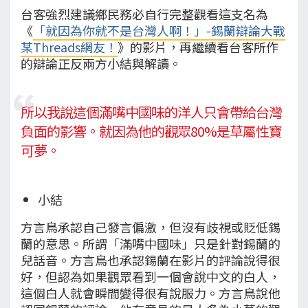
台客強烈建議鄉民務必自行完整觀看這支名為
《
「就因為你就不是台灣人啊！」-錫蘭辯論大戰
某Threads網友！
》的影片，再繼續看台客所作
的辯論正反兩方小結與解讀。
所以我說這個滿嘴中國味的洋人只會帶給台灣
負面的影響。就因為他的觀眾80%是草屬性寶
可夢。
小結
方言鳥承認自己發言偏激，但沒有歧視或貶低錫
蘭的意思。所謂「滿嘴中國味」只是針對錫蘭的
兒話音。方言鳥也承認錫蘭在影片的評論說得很
好，但認為如果觀眾看到一個會說中文的白人，
這個白人就會瞬間變得很有說服力。方言鳥說他