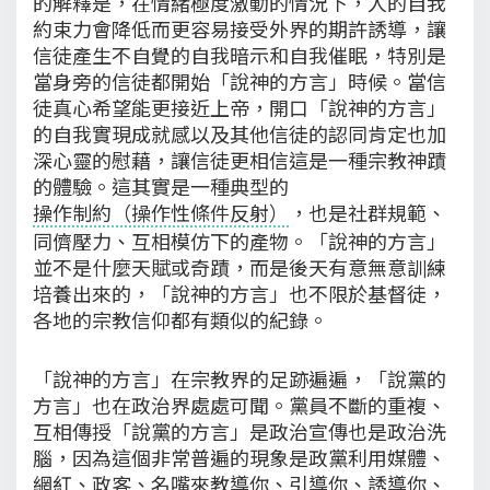
的解釋是，在情緒極度激動的情況下，人的自我
約束力會降低而更容易接受外界的期許誘導，讓
信徒產生不自覺的自我暗示和自我催眠，特別是
當身旁的信徒都開始「說神的方言」時候。當信
徒真心希望能更接近上帝，開口「說神的方言」
的自我實現成就感以及其他信徒的認同肯定也加
深心靈的慰藉，讓信徒更相信這是一種宗教神蹟
的體驗。這其實是一種典型的
操作制約（操作性條件反射）
，也是社群規範、
同儕壓力、互相模仿下的產物。「說神的方言」
並不是什麼天賦或奇蹟，而是後天有意無意訓練
培養出來的，「說神的方言」也不限於基督徒，
各地的宗教信仰都有類似的紀錄。
「說神的方言」在宗教界的足跡遍遍，「說黨的
方言」也在政治界處處可聞。黨員不斷的重複、
互相傳授「說黨的方言」是政治宣傳也是政治洗
腦，因為這個非常普遍的現象是政黨利用媒體、
網紅、政客、名嘴來教導你、引導你、誘導你、