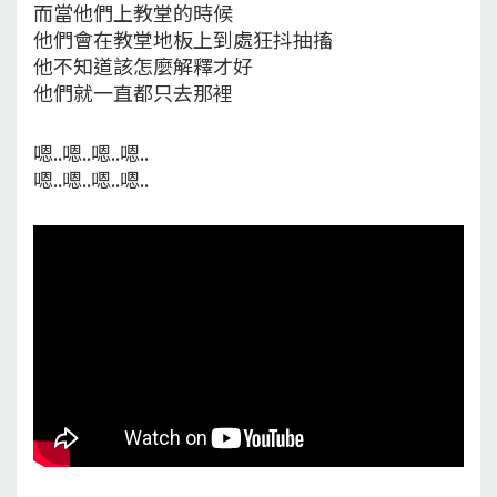
而當他們上教堂的時候
他們會在教堂地板上到處狂抖抽搐
他不知道該怎麼解釋才好
他們就一直都只去那裡
嗯..嗯..嗯..嗯..
嗯..嗯..嗯..嗯..