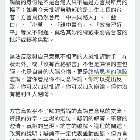
錫蘭的身份是不是台灣人只不過是方言鳥所用的
幌子；如果今天批評勞動部的是土生土長的台
客，方言鳥仍然會用「中共同路人」、「藍
白」、「小草」、「親中賣台」、「效命習近
平」等文不對題、莫名其妙的標籤來削弱台客的
批評或轉移焦點。
無法反駁與自己意見不相同的人就批評對手「在
狀況外」或「沒有資格發言」不但是廉價的空包
彈，也是自身的大腦怠惰，更是
終結思考的陳腔
濫調
。當你看見你不同意評論，你可以提出反
駁，你可以加以批評，你可以加入辯論，但你沒
有權利叫人閉嘴。
方言鳥似乎不了解的辯論的真諦是意見的交流、
資訊的分享、立場的定位、疑問的解答、事實的
澄清、真相的呈現、謠言的破解、道理的闡述、
政策的說明；辯論不一定代表誰對誰錯。但方言