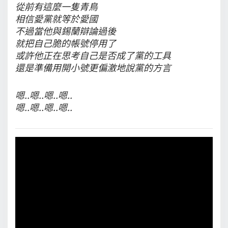
從前有這麼一隻青鳥
相信愛黨就等於愛國
不過當他與錫蘭辯論過後
就把自己脆的帳號停用了
或許他正在思考自己是否成了黨的工具
還是準備用開小號更偏激地說黨的方言
嗯..嗯..嗯..嗯..
嗯..嗯..嗯..嗯..