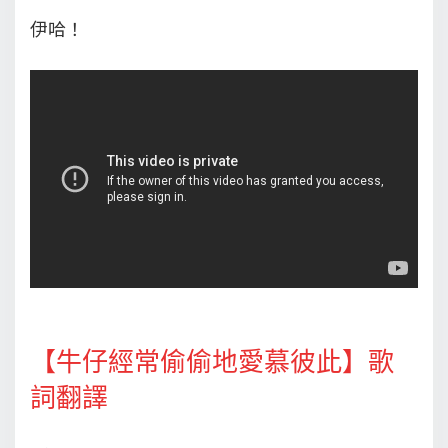
伊哈！
【牛仔經常偷偷地愛慕彼此】歌
詞翻譯