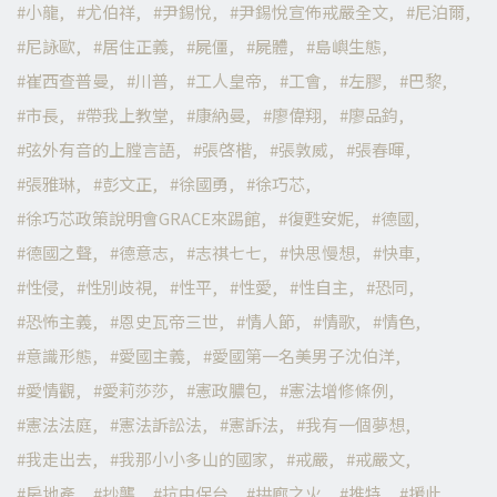
小龍
尤伯祥
尹錫悅
尹錫悅宣佈戒嚴全文
尼泊爾
尼詠歐
居住正義
屍僵
屍體
島嶼生態
崔西查普曼
川普
工人皇帝
工會
左膠
巴黎
市長
帶我上教堂
康納曼
廖偉翔
廖品鈞
弦外有音的上膛言語
張啓楷
張敦威
張春暉
張雅琳
彭文正
徐國勇
徐巧芯
徐巧芯政策說明會GRACE來踢館
復甦安妮
德國
德國之聲
德意志
志祺七七
快思慢想
快車
性侵
性別歧視
性平
性愛
性自主
恐同
恐怖主義
恩史瓦帝三世
情人節
情歌
情色
意識形態
愛國主義
愛國第一名美男子沈伯洋
愛情觀
愛莉莎莎
憲政膿包
憲法增修條例
憲法法庭
憲法訴訟法
憲訴法
我有一個夢想
我走出去
我那小小多山的國家
戒嚴
戒嚴文
房地產
抄襲
抗中保台
拱廊之火
推特
援此