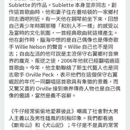
Sublette 的作品。Sublette 本身並非同志，創
作這首歌曲時，他和妻子住在曼哈頓的一家鄉村
同志酒吧附近。有一天他在鋼琴前坐下來，回想
自己青少年時期那種「和別人不一樣」的感受以
及當時的文化氛圍，一首經典歌曲就這樣產生。
他在創作時，腦海中想的是自己偶像也是傳奇歌
手 Willie Nelson 的聲音。Willie 自己也不是同
志；自由左派的他可說是主流保守右翼鄉村音樂
界的龐克、叛逆之徒，2006年他就已經翻唱過這
首歌曲。今年，他主動聯絡了新生代藝人也是同
志歌手 Orville Peck ，表示他們在這個保守右翼
崛起的年代一同翻唱這首歌具有象徵的意義，而
又驚又喜的 Orville 接到樂界傳奇人物也是自己偶
像的邀請，當然是義不容辭。
《牛仔經常偷偷地愛慕彼此》嘲諷了社會對大男
人主義以及男性雄風的刻板印象。我們都看過
《斷背山》和《犬山記》；牛仔是不是真的常常