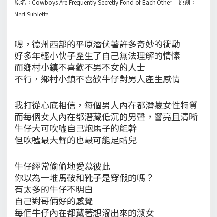
原名：Cowboys Are Frequently Secretly Fond of Each Other 原創：
Ned Sublette
嗯，德州西部的平原潛伏著許多奇妙的衝動
好多年輕小伙子產生了自己無法理解的情愫
而鄉村小鎮不喜歡不男不女的人士
不行，鄉村小鎮不喜歡牛仔對男人產生感情
我打從心底相信，每個男人內在都潛藏女性特質
而每個女人內在都潛藏低沉的男聲，響亮且清晰
牛仔大可吹噓自己炮馬子的能幹
但吹噓最大聲的也最可能是酷兒
牛仔經常偷偷地愛慕彼此
你以為一堆馬鞍和靴子是穿假的嗎？
有太多的牛仔不明白
自己對哥倆好的感覺
每個牛仔內在都藏著想溜出來的淑女