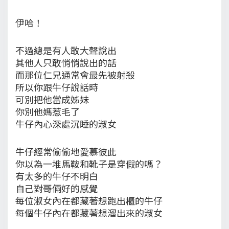
伊哈！
不過總是有人敢大聲說出
其他人只敢悄悄說出的話
而那位仁兄通常會最先被射殺
所以你跟牛仔說話時
可別把他當成姊妹
你別他媽惹毛了
牛仔內心深處沉睡的淑女
牛仔經常偷偷地愛慕彼此
你以為一堆馬鞍和靴子是穿假的嗎？
有太多的牛仔不明白
自己對哥倆好的感覺
每位淑女內在都藏著想跑出櫃的牛仔
每個牛仔內在都藏著想溜出來的淑女