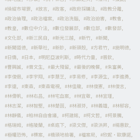
操縱市場罪
放言
政客
政府採購法
政教分離
政治倫理
政治檔案
政治洗腦
政治迫害
教會
教皇
數位中介法
數位發展部
數位部
數發部
文化部
新三民自
新光三越
新竹
新聞
新聞道德
新華社
新鈔
新頭殼
方君竹
施明德
日僑
日本
明尼亞波利斯
時代力量
普欽
曹興誠
曾文生
最大殘留
最後的晚餐
朱富美
李俊俋
李宇翔
李慧芝
李易修
李源生
李進勇
李遠
東森
東森電視
林佳龍
林俊憲
林俊言
林偉帆
林右昌
林宅血案
林宜敬
林宜瑾
林志潔
林智堅
林楚茵
林淑芬
林義雄
林郁容
林靜儀
柏林自由會議
柯建銘
柯文哲
柯景騰
格瑞姆
格陵蘭
桌底下
梁文傑
梁洪昇
楊惠欽
極權恐怖
標案
橋頭地檢署
檔案局
欣妮·歐康諾