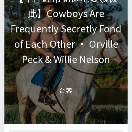
此】Cowboys Are
此】Cowboys Are
Frequently Secretly Fond
Frequently Secretly Fond
of Each Other • Orville
of Each Other • Orville
Peck & Willie Nelson
Peck & Willie Nelson
台客
台客