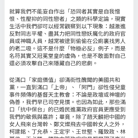
就算我們不能妄自作出「恐同者其實是自我憎
恨、性壓抑的同性戀者」之類的科學定論，現實
生活中我們卻可以經常觀察到以下現象：越激進
反對同志平權、盡其力把同性戀妖魔化的政府官
員或神職人員，越常被逮到偷偷在公廁裏找男人
的老二吸。這不是什麼「物極必反」例子，而是
名符其實又冠冕堂皇的虛偽，也是不敢面對自己
還必須攻擊自己來隱藏自己的悲劇。
從滿口「家庭價值」卻滿街性醜聞的美國共和
黨，一直到滿口「上帝」、「阿門」卻性侵兒童
事件頻傳的基督天主教會：不論是政壇或神壇的
偽善，我們早已司空見慣。也因為如此，那些滿
口「抗中保台」的已婚民進黨政府官員更應受到
我們的敬佩與嘉許；畢竟，除了趙天麟把中國的
女人飛來台灣幹、鄭文燦飛去中國幹女人之外，
柯建銘、丁允恭、王定宇、王世堅、羅致政、林