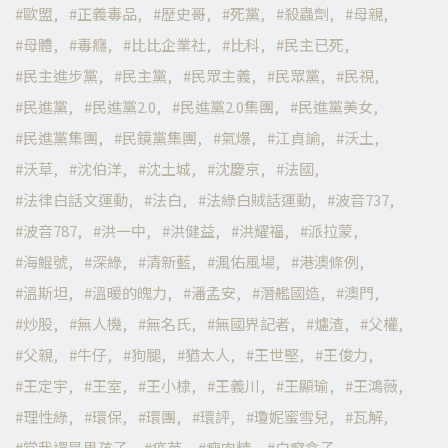
歐盟
正義毒品
歷史哥
死黨
殺蟲劑
母親
母體
毒癮
比比企業社
比科
民主已死
民主進步黨
民主黨
民眾主義
民眾黨
民視
民進黨
民進黨2.0
民進黨2.0集團
民進黨美女
民進黨集團
民鏡黨集團
氣爆
江貞諭
沃土
沃草
沈伯洋
沈土城
沈慶京
法國
法律白話文運動
法白
法綠白賊話運動
波音737
波音787
洪一中
洪健益
洪耀福
派拉蒙
海鯤號
深綠
清新藍
渢佑風場
港澳條例
溫斯坦
溫暖的魄力
潘孟安
潛艦國造
澳門
炒股
無人機
無名氏
無國界記者
爐渣
父權
父親
牛仔
狗腿
猶太人
王世堅
王俊力
王定宇
王室
王小棣
王義川
王顯瑜
王鴻薇
理性綠
環保
環團
環評
瓊妮蜜雪兒
瓦解
當我還是男孩子
疫苗
瘦肉精
白癡盒子