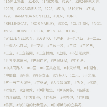
1.5博士集團
1450
14歲男孩
1984
2024總統大選
2025
2028總統大選
228
519
519遊行
716
726
AMANDA MONTELL
BLM
BNT
BELLINGCAT
BOB MARLEY
CDC
CULTISH
NCC
NSO
ORVILLE PECK
SINEAD
TDR
WILLIE NELSON
LGBTQ
WAR
一九八四
一二三
一個人也可以
一夜情
三位一體
三接
三民自
三立
三立新聞
三立村姑
上癮
不法關說罪
世界愛滋病日
世紀血案
世紀騙局
中介法
中共同路人
中國
中國共產黨
中天新聞
中選會
中間白
丹麥
丹麥女王
九把刀
二元
于北辰
五一勞工大遊行
京華城
人民是頭家
仇女
代溝
以色列
企鵝妹
伊斯坦堡
伊瑪莫魯
伍勝園
伯洋買驢
住友化學
何佩珊
何志偉
何明輝
作票
你知道的比我還多
你認識你的立委嗎