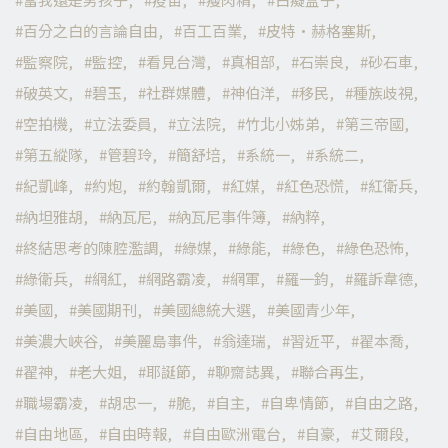
百分之白的言論自由
百工百業
皮特·赫格塞斯
監察院
監控
看見台灣
真相部
石崇良
砂石車
破英文
碧玉
社群媒體
神伯洋
移民
種族歧視
空拍機
立法委員
立法院
竹北小姊弟
第三帝國
第五縱隊
管碧玲
簡舒培
系統一
系統二
紀凱峰
約炮
約翰凱爾
紅媒
紅色恐慌
紅衛兵
納坦雅胡
納瓦尼
納瓦尼事件簿
納粹
終結思考的陳腔濫調
綠媒
綠能
綠色
綠色恐怖
綠衛兵
網紅
網路霸凌
網軍
羅一鈞
羅訴韋德
美國
美國期刊
美國總統大選
美國青少年
美濃大峽谷
美麗島事件
翁達瑞
習近平
翟本喬
翟神
老大姐
耶誕節
聊齋誌異
聯合再生
職場霸凌
胡忠一
脆
自主
自卑情節
自由之路
自由地區
自由時報
自由歐洲電台
自豪
艾爾段