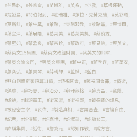
芒果乾
芬普寧
苗博雅
英系
范雲
草根運動
荒誕島
荷伯報到
莊瑞雄
莎拉·克勞克蘭
莫彩曦
莫斯科
萊牛黨
萊豬
萊豬邪教
萊豬黨
葉博爾
葉宜津
葉展皓
葛萊美
葛萊美獎
蔡侑霖
蔡壁如
蔡孟良
蔡宗珍
蔡政府
蔡易餘
蔡英文
蔡英文1.5集團
蔡英文政經財團
蔡英文的網軍
蔡英文論文門
蔡英文集團
蔣中正
蔣季容
蔣萬安
蕭奕弘
蕭美琴
薛朝輝
藍媒
藍白
藍白刪體育署預算11億
藐視國會
藐視國會罪
藝術
藻礁
蘇巧慧
蘇治芬
蘇珊薇格
蘇貞昌
蜜餞
蟾蜍
街頭霸王
衛家盟
衛福部
被攔截的訊息
被秘密主宰
裴偉
製造真相
言論審查
言論自由
記者
許傳聖
許嘉恬
許淑華
詐騙女王
詐騙集團
話術
詹為元
認知作戰
說方言