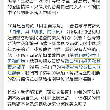
萬億、王必勝、陳致中等政府官員都展現了高尚
的愛國情操，只操我們台灣自己的女人，不讓抗
中保台的肥水落入中國田。
10月是台灣的「同志自豪月」（台客前年有談到
「自豪」與「驕傲」的不同
）；所以我們也利用
這個機會呼籲民進黨的美女線民四叉貓：台灣的
合法性交年齡是16歲。如果四叉貓想吸吸中國成
年男子的老二或被他們四插，黨外沒有人會譴責
他；不過，四叉貓如果敢再跟自稱
跟14歲的本土
男孩約炮
，就算被網友質疑後
改口說14歲男孩其
實24歲了
，還馬上把自己的
直播影片設為私人無
法觀看
，我們有了這次的經驗，會記得立刻把他
的影片備份並提供給相關單位以及黨外媒體。
雖然，我們都知道【蔡英文集團】包養的司法檢
調不敢動自己人（除非上層允許），但鄉民的輿
論應該不會就這樣放過這位黨國美女吧？