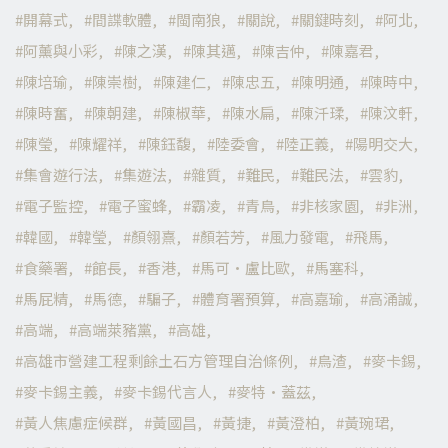
開幕式
間諜軟體
閩南狼
關說
關鍵時刻
阿北
阿薰與小彩
陳之漢
陳其邁
陳吉仲
陳嘉君
陳培瑜
陳崇樹
陳建仁
陳忠五
陳明通
陳時中
陳時奮
陳朝建
陳椒華
陳水扁
陳汘瑈
陳汶軒
陳瑩
陳耀祥
陳鈺馥
陸委會
陸正義
陽明交大
集會遊行法
集遊法
雜質
難民
難民法
雲豹
電子監控
電子蜜蜂
霸凌
青鳥
非核家園
非洲
韓國
韓瑩
顏翎熹
顏若芳
風力發電
飛馬
食藥署
館長
香港
馬可·盧比歐
馬塞科
馬屁精
馬德
騙子
體育署預算
高嘉瑜
高涌誠
高端
高端萊豬黨
高雄
高雄市營建工程剩餘土石方管理自治條例
鳥渣
麥卡錫
麥卡錫主義
麥卡錫代言人
麥特·蓋茲
黃人焦慮症候群
黃國昌
黃捷
黃澄柏
黃琬珺