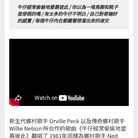
牛仔經常偷偷地愛慕彼此 / 你以為一堆馬鞍和靴子
是穿假的嗎 / 有太多的牛仔不明白 / 自己對哥倆好
的感覺 / 每個牛仔內在都藏著想溜出來的淑女
新生代鄉村歌手 Orville Peck 以及傳奇鄉村歌手
Willie Nelson 所合作的歌曲《牛仔經常偷偷地愛
慕彼此》翻唱了 1981年同樣為鄉村歌手 Ned