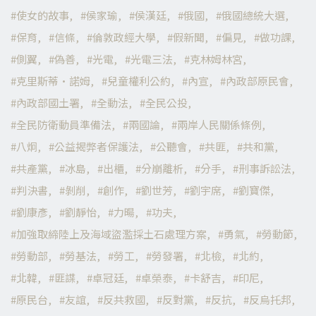
使女的故事
侯家瑜
侯漢廷
俄國
俄國總統大選
保育
信條
倫敦政經大學
假新聞
偏見
做功課
側翼
偽善
光電
光電三法
克林姆林宮
克里斯蒂·諾姆
兒童權利公約
內宣
內政部原民會
內政部國土署
全動法
全民公投
全民防衛動員準備法
兩國論
兩岸人民關係條例
八炯
公益揭弊者保護法
公聽會
共匪
共和黨
共產黨
冰島
出櫃
分崩離析
分手
刑事訴訟法
判決書
剝削
創作
劉世芳
劉宇席
劉寶傑
劉康彥
劉靜怡
力暘
功夫
加強取締陸上及海域盜濫採土石處理方案
勇氣
勞動節
勞動部
勞基法
勞工
勞發署
北檢
北約
北韓
匪諜
卓冠廷
卓榮泰
卡舒吉
印尼
原民台
友誼
反共救國
反對黨
反抗
反烏托邦