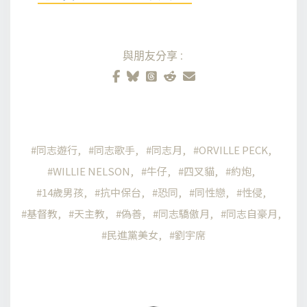
與朋友分享:
同志遊行
同志歌手
同志月
ORVILLE PECK
WILLIE NELSON
牛仔
四叉貓
約炮
14歲男孩
抗中保台
恐同
同性戀
性侵
基督教
天主教
偽善
同志驕傲月
同志自豪月
民進黨美女
劉宇席