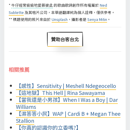
*
牛仔經常偷偷地愛慕彼此
的歌曲歌詞創作所有權屬於
Ned
Sublette
及其唱片公司，本華語翻譯純為個人詮釋，僅供參考。
** 標題使用的照片來自於
Unsplash
，攝影者是
Senya Mitin
。
贊助台客台北
相關推薦
【感性】Sensitivity | Meshell Ndegeocello
【這地獄】This Hell | Rina Sawayama
【當我還是小男孩】When I Was a Boy | Dar
Williams
【濕答答小屄】WAP | Cardi B + Megan Thee
Stallion
【你真的認識你的立委嗎?】