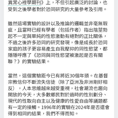
異常心裡學期刊
》上，不但引起廣泛的討論，也
受到之後學者對於恐同研究的大量參考及引用。
雖然這場實驗的設計以及推論的邏輯並非毫無瑕
疵，且當時已經有學者（包括作者）指出陰莖勃
起不一定與單純的性慾激動有絕對的正比關係，
不過之後許多恐同的研究發現，像是成長於恐同
家庭的孩子更容易產生自我壓抑的同性慾望，都
隱隱呼應了《恐同與同性慾望被激起是否有關
聯？》的實驗結果。
當然，這個實驗距今已有將近30個年頭。在基督
宗教信仰不斷流失信徒（除了亞洲及非洲剛好相
反），人本思維越來越受重視，社會潮流也趨向
開放的今天，大多數鄉民對於過時的性別劃分、
現代的性取向自主以及健康的性愛自由等議題都
有一定的接觸。1996年的實驗在2024年是否還會
得到相同的結果，我們不得而知。