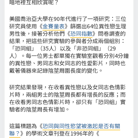
暗地裡互相欣賞呢？
美國喬治亞大學在90年代進行了一項研究：三位
研究員使用《
金賽量表
》篩選出64位異性戀生理
男性後，接著分析他們《
恐同指數
》問卷調查的
結果，把這些研究實驗的參與者分成兩個組別：
「恐同組」（35人）以及「非恐同組」（29
人）。每一位男士都單獨在實驗室觀看分別4分鐘
的異性戀、男同志和女同志的性愛影片，同時也
戴著儀器來記錄陰莖周圍長度的變化。
研究結果發現，在收看異性戀以及女同志色情影
片時，兩組男士的陰莖周長都有增長的反應；而
在收看男同志色情影片時，卻只有「恐同組」實
驗者的陰莖周長有增加。
這篇標題為《
恐同與同性慾望被激起是否有關
聯？
》的學術文章刊登在1996年的《