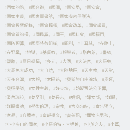
回家的路
國台辦
國圖
國安局
國安會
國家主義
國家圖書館
國家機密保護法
國會投票紀錄
國會擴權
國會改革
國會議員
國會質詢權
國民黨
國王
國科會
國籍門
國防預算
國際特赦組織
圖利
土耳其
在路上
在野黨
地獄
基督教
報導者
塔內萊
墨綠
墮胎
夏日戀情
多元
大同
大法官
大罷免
大罷免大成功
大自然
大陸地區
天主教
天堂
天祐台灣
太報
太陽花
奧斯陸自由論壇
奧運
奧運爭議
女性主義
好萊塢
妨礙司法公正罪
委內瑞拉
姜至剛
姜長志
婚姻
婦女部
媒體
媒體道德
學術倫理
宗教
官商勾結
宣告獨立
家暴
容積率
寧靜禱文
審美觀
寵物店男孩
小小多山的國家
小羅伯特·甘迺迪
小英之友
小草