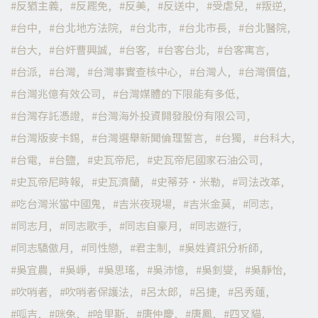
反猶主義
反罷免
反美
反送中
受虐兒
叛逆
台中
台北地方法院
台北市
台北市長
台北醫院
台大
台奸曹興誠
台客
台客台北
台客寓言
台派
台灣
台灣事實查核中心
台灣人
台灣價值
台灣兆億有效公司
台灣媒體的下限能有多低
台灣存託憑證
台灣海外投資開發股份有限公司
台灣版麥卡錫
台灣選舉新聞倫理誓言
台獨
台科大
台電
台鹽
史瓦帝尼
史瓦帝尼國家石油公司
史瓦帝尼時報
史瓦濟蘭
史蒂芬·米勒
司法改革
吃台灣米當中國鬼
吉米夜現場
吉米金莫
同志
同志月
同志歌手
同志自豪月
同志遊行
同志驕傲月
同性戀
君主制
吳姓資訊分析師
吳宜農
吳崢
吳思瑤
吳沛憶
吳釗燮
吳靜怡
吹哨者
吹哨者保護法
呂太郎
呂捷
呂秀蓮
呱吉
咪兔
哈里斯
唐仲慶
唐鳳
四叉貓