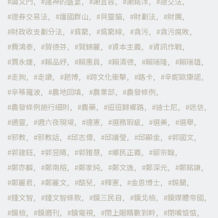
論文門
諸神的盛宴
謝宜容
謝銘洋
證交法
證券交易法
護國群山
貝靈貓
財劃法
財團
財政收支劃分法
貧窮
貧窮線
貪污
貪污腐敗
費鴻泰
賀德芬
賀錦麗
資本主義
資訊作戰
賈永婕
賴品妤
賴惠員
賴清德
賴瑞隆
賴瑞雄
走狗
走讀
趙博
跨文化衝擊
路卡
辛妮歐康諾
辛蒂羅波
農地回填
農業部
農發條例
農發條例施行細則
農藥
迢迢歸鄉路
迪士尼
迷信
通靈
週六夜現場
違憲
選務瑕疵
選美
選舉
邪教
邪教話
邱志偉
邱議瑩
邱顯金
郭國文
郭建鈺
郭昱晴
郭雅慧
鄉民正義
鄒宗翰
鄭亦麟
鄭南榕
鄭家純
鄭文逸
鄭深元
鄭銘謙
鄭麗君
鄭麗文
酷兒
釋憲
金恩博士
錫蘭
鍾文智
鍾文智條款
鏡三民自
鏡北檢
鏡媒體帝國
鏡檢
鏡週刊
鏡電視
閉上眼睛數到幹
閉嘴惦惦