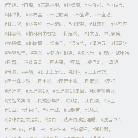
李遠
東森
東森電視
林佳龍
林俊憲
林俊言
林偉帆
林右昌
林宅血案
林宜敬
林宜瑾
林志潔
林智堅
林楚茵
林淑芬
林義雄
林郁容
林靜儀
柏林自由會議
柯建銘
柯文哲
柯景騰
格瑞姆
格陵蘭
桌底下
梁文傑
梁洪昇
楊惠欽
極權恐怖
標案
橋頭地檢署
檔案局
欣妮·歐康諾
歐盟
正義毒品
歷史哥
死黨
殺蟲劑
母親
母體
毒癮
比比企業社
比科
民主已死
民主進步黨
民主黨
民眾主義
民眾黨
民視
民進黨
民進黨2.0
民進黨2.0集團
民進黨美女
民進黨集團
民鏡黨集團
氣爆
江貞諭
沃土
沃草
沈伯洋
沈土城
沈慶京
法國
法律白話文運動
法白
法綠白賊話運動
波音737
波音787
洪一中
洪健益
洪耀福
派拉蒙