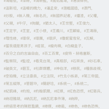
海鯤號
深綠
清新藍
渢佑風場
港澳條例
溫斯坦
溫暖的魄力
潘孟安
潛艦國造
澳門
炒股
無人機
無名氏
無國界記者
爐渣
父權
父親
牛仔
狗腿
猶太人
王世堅
王俊力
王定宇
王室
王小棣
王義川
王顯瑜
王鴻薇
理性綠
環保
環團
環評
瓊妮蜜雪兒
瓦解
當我還是男孩子
疫苗
瘦肉精
白癡盒子
百分之白的言論自由
百工百業
皮特·赫格塞斯
監察院
監控
看見台灣
真相部
石崇良
砂石車
破英文
碧玉
社群媒體
神伯洋
移民
種族歧視
空拍機
立法委員
立法院
竹北小姊弟
第三帝國
第五縱隊
管碧玲
簡舒培
系統一
系統二
紀凱峰
約炮
約翰凱爾
紅媒
紅色恐慌
紅衛兵
納坦雅胡
納瓦尼
納瓦尼事件簿
納粹
終結思考的陳腔濫調
綠媒
綠能
綠色
綠色恐怖