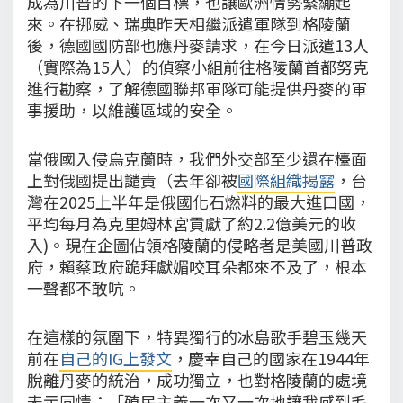
成為川普的下一個目標，也讓歐洲情勢緊繃起
來。在挪威、瑞典昨天相繼派遣軍隊到格陵蘭
後，德國國防部也應丹麥請求，在今日派遣13人
（實際為15人）的偵察小組前往格陵蘭首都努克
進行勘察，了解德國聯邦軍隊可能提供丹麥的軍
事援助，以維護區域的安全。
當俄國入侵烏克蘭時，我們外交部至少還在檯面
上對俄國提出譴責（去年卻被
國際組織揭露
，台
灣在2025上半年是俄國化石燃料的最大進口國，
平均每月為克里姆林宮貢獻了約2.2億美元的收
入)。現在企圖佔領格陵蘭的侵略者是美國川普政
府，賴蔡政府跪拜獻媚咬耳朵都來不及了，根本
一聲都不敢吭。
在這樣的氛圍下，特異獨行的冰島歌手碧玉幾天
前在
自己的IG上發文
，慶幸自己的國家在1944年
脫離丹麥的統治，成功獨立，也對格陵蘭的處境
表示同情：「殖民主義一次又一次地讓我感到毛