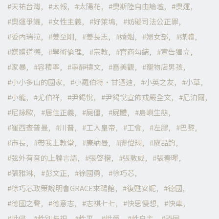
天祐台灣
太報
太陽花
奧斯陸自由論壇
奧運
奧運爭議
女性主義
好萊塢
妨礙司法公正罪
委內瑞拉
姜至剛
姜長志
婚姻
婦女部
媒體
媒體道德
學術倫理
宗教
官商勾結
宣告獨立
家暴
容積率
寧靜禱文
審美觀
寵物店男孩
小小多山的國家
小羅伯特·甘迺迪
小英之友
小草
小龍
尤伯祥
尹錫悅
尹錫悅宣佈戒嚴全文
尼泊爾
尼詠歐
居住正義
屍僵
屍體
島嶼生態
崔西查普曼
川普
工人皇帝
工會
左膠
巴黎
市長
帶我上教堂
康納曼
廖偉翔
廖品鈞
弦外有音的上膛言語
張啓楷
張敦威
張春暉
張雅琳
彭文正
徐國勇
徐巧芯
徐巧芯政策說明會GRACE來踢館
復甦安妮
德國
德國之聲
德意志
志祺七七
快思慢想
快車
性侵
性別歧視
性平
性愛
性自主
恐同