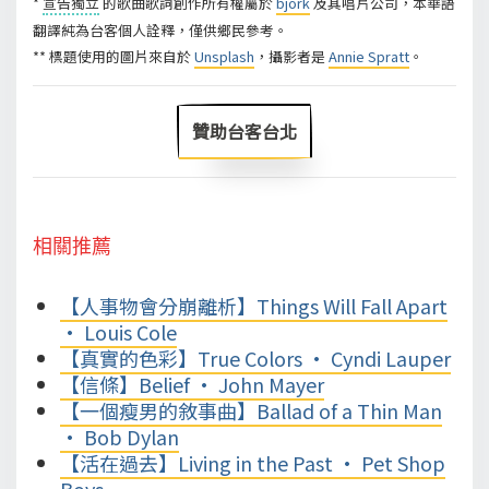
*
宣告獨立
的歌曲歌詞創作所有權屬於
björk
及其唱片公司，本華語
翻譯純為台客個人詮釋，僅供鄉民參考。
** 標題使用的圖片來自於
Unsplash
，攝影者是
Annie Spratt
。
贊助台客台北
相關推薦
【人事物會分崩離析】Things Will Fall Apart
• Louis Cole
【真實的色彩】True Colors • Cyndi Lauper
【信條】Belief • John Mayer
【一個瘦男的敘事曲】Ballad of a Thin Man
• Bob Dylan
【活在過去】Living in the Past • Pet Shop
Boys