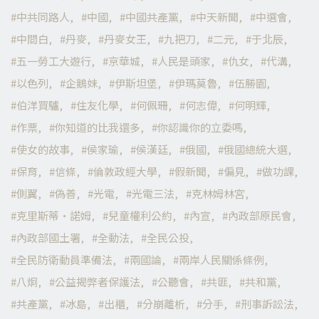
中共同路人
中國
中國共產黨
中天新聞
中選會
中間白
丹麥
丹麥女王
九把刀
二元
于北辰
五一勞工大遊行
京華城
人民是頭家
仇女
代溝
以色列
企鵝妹
伊斯坦堡
伊瑪莫魯
伍勝園
伯洋買驢
住友化學
何佩珊
何志偉
何明輝
作票
你知道的比我還多
你認識你的立委嗎
使女的故事
侯家瑜
侯漢廷
俄國
俄國總統大選
保育
信條
倫敦政經大學
假新聞
偏見
做功課
側翼
偽善
光電
光電三法
克林姆林宮
克里斯蒂·諾姆
兒童權利公約
內宣
內政部原民會
內政部國土署
全動法
全民公投
全民防衛動員準備法
兩國論
兩岸人民關係條例
八炯
公益揭弊者保護法
公聽會
共匪
共和黨
共產黨
冰島
出櫃
分崩離析
分手
刑事訴訟法