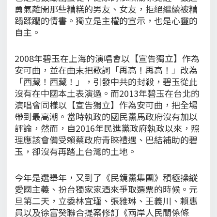
勇氣離開那些糟糕的男友、女友，拒絕繼續被糟
蹋蹂躪的情書。獨立是主權的宣示，也是心靈的
自主。
2008年碧玉在上海的演唱會以【宣告獨立】作為
安可曲，並在曲末把歌詞「再高！再高！」改為
「西藏！西藏！」，引發中共的封殺，碧玉從此
沒有在中國本土表演過。而2013年碧玉在台北的
演唱會同樣以【宣告獨立】作為安可曲，把全場
帶到最高潮。當時執政的國民黨馬政府沒有加以
評論，然而，自2016年民進黨政府執政以來，照
理應該會備受賴蔡政府青睞禮遇、巴結補助的碧
玉，卻沒有再踏上台灣的土地。
今年是選舉年，又到了《民鏡黨集團》積極操縱
愛國主義、扮台獨家家酒來爭取選票的時候。元
旦第二天，立委林宜瑾、張雅琳、王義川、賴惠
員以及徐富癸聯合提案修訂《兩岸人民關係條