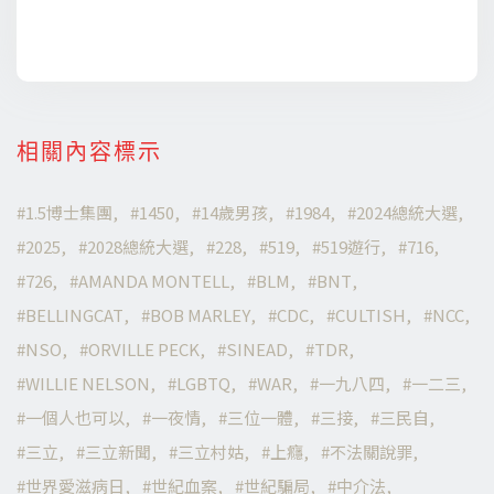
相關內容標示
1.5博士集團
1450
14歲男孩
1984
2024總統大選
2025
2028總統大選
228
519
519遊行
716
726
AMANDA MONTELL
BLM
BNT
BELLINGCAT
BOB MARLEY
CDC
CULTISH
NCC
NSO
ORVILLE PECK
SINEAD
TDR
WILLIE NELSON
LGBTQ
WAR
一九八四
一二三
一個人也可以
一夜情
三位一體
三接
三民自
三立
三立新聞
三立村姑
上癮
不法關說罪
世界愛滋病日
世紀血案
世紀騙局
中介法