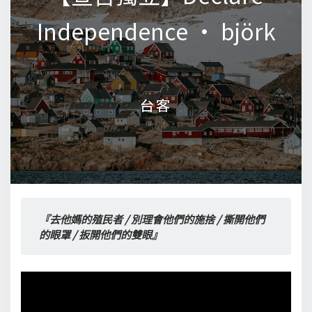
Independence • björk
Independence • björk
台客
台客
『去他媽的殖民者 / 別理會他們的施捨 / 撕開他們
的眼罩 / 扳開他們的雙眼』