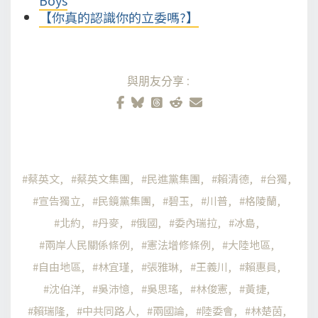
【你真的認識你的立委嗎?】
與朋友分享:
蔡英文
蔡英文集團
民進黨集團
賴清德
台獨
宣告獨立
民鏡黨集團
碧玉
川普
格陵蘭
北約
丹麥
俄國
委內瑞拉
冰島
兩岸人民關係條例
憲法增修條例
大陸地區
自由地區
林宜瑾
張雅琳
王義川
賴惠員
沈伯洋
吳沛憶
吳思瑤
林俊憲
黃捷
賴瑞隆
中共同路人
兩國論
陸委會
林楚茵