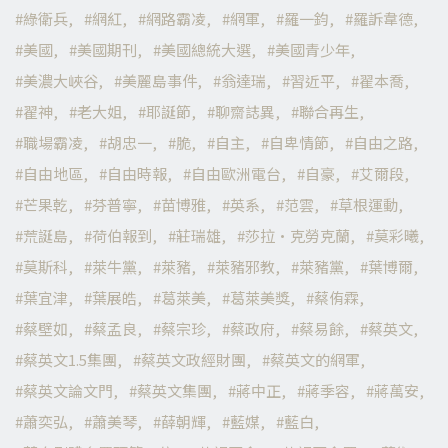
綠衛兵
網紅
網路霸凌
網軍
羅一鈞
羅訴韋德
美國
美國期刊
美國總統大選
美國青少年
美濃大峽谷
美麗島事件
翁達瑞
習近平
翟本喬
翟神
老大姐
耶誕節
聊齋誌異
聯合再生
職場霸凌
胡忠一
脆
自主
自卑情節
自由之路
自由地區
自由時報
自由歐洲電台
自豪
艾爾段
芒果乾
芬普寧
苗博雅
英系
范雲
草根運動
荒誕島
荷伯報到
莊瑞雄
莎拉·克勞克蘭
莫彩曦
莫斯科
萊牛黨
萊豬
萊豬邪教
萊豬黨
葉博爾
葉宜津
葉展皓
葛萊美
葛萊美獎
蔡侑霖
蔡壁如
蔡孟良
蔡宗珍
蔡政府
蔡易餘
蔡英文
蔡英文1.5集團
蔡英文政經財團
蔡英文的網軍
蔡英文論文門
蔡英文集團
蔣中正
蔣季容
蔣萬安
蕭奕弘
蕭美琴
薛朝輝
藍媒
藍白