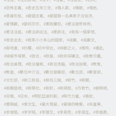
恐怖主義
恩史瓦帝三世
情人節
情歌
情色
意識形態
愛國主義
愛國第一名美男子沈伯洋
愛情觀
愛莉莎莎
憲政膿包
憲法增修條例
憲法法庭
憲法訴訟法
憲訴法
我有一個夢想
我走出去
我那小小多山的國家
戒嚴
戒嚴文
房地產
抄襲
抗中保台
拱廊之火
推特
援此
操縱市場罪
放言
政客
政府採購法
政教分離
政治倫理
政治檔案
政治洗腦
政治迫害
教會
教皇
數位中介法
數位發展部
數位部
數發部
文化部
新三民自
新光三越
新竹
新聞
新聞道德
新華社
新鈔
新頭殼
方君竹
施明德
日僑
日本
明尼亞波利斯
時代力量
普欽
曹興誠
曾文生
最大殘留
最後的晚餐
朱富美
李俊俋
李宇翔
李慧芝
李易修
李源生
李進勇