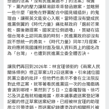
想過的法案，沒有民進黨過不了的法案」現實
下，黨內的壓力讓蔡易餘乖乖發函撤案，並瞎掰
一些什麼「避免在野黨配合中國見縫插針」的鬼
理由，讓蔡英文能安心入眠。當時還沒有變成民
進黨側翼的《時代力量》痛批蔡政府「選前芒果
乾、選後撤提案、國家定位倒退嚕」，質疑在這
個台灣本土認同高漲的時刻，民進黨政府卻沒有
說不想統一的勇氣。《時代力量》同年7月提案，
政府應將我國護照封面及個人資料頁上的國名改
為「台灣」，也遭到民進黨立委全體否決。
讓我們再回到2026年：林宜瑾領銜的《兩案人民
關係條例》修正草案1月2日送案後，引來諸位國
民黨立委的批評，但他們也表示不會在立法院反
對此修正案，就等著看民進黨這一次的台獨戲碼
會演到哪裡。果然到了５日，立委羅智強、徐巧
芯及洪孟楷就相繼揭露，原本議事處送案登記簿
記載的修正草案送案紀錄，已經被林宜瑾的助理
用立可帶塗銷。而送案紀錄遭塗改的相關照片被