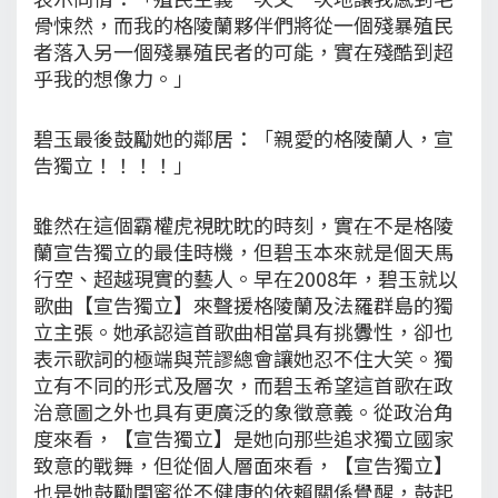
骨悚然，而我的格陵蘭夥伴們將從一個殘暴殖民
者落入另一個殘暴殖民者的可能，實在殘酷到超
乎我的想像力。」
碧玉最後鼓勵她的鄰居：「親愛的格陵蘭人，宣
告獨立！！！！」
雖然在這個霸權虎視眈眈的時刻，實在不是格陵
蘭宣告獨立的最佳時機，但碧玉本來就是個天馬
行空、超越現實的藝人。早在2008年，碧玉就以
歌曲【宣告獨立】來聲援格陵蘭及法羅群島的獨
立主張。她承認這首歌曲相當具有挑釁性，卻也
表示歌詞的極端與荒謬總會讓她忍不住大笑。獨
立有不同的形式及層次，而碧玉希望這首歌在政
治意圖之外也具有更廣泛的象徵意義。從政治角
度來看，【宣告獨立】是她向那些追求獨立國家
致意的戰舞，但從個人層面來看，【宣告獨立】
也是她鼓勵閨蜜從不健康的依賴關係覺醒，鼓起