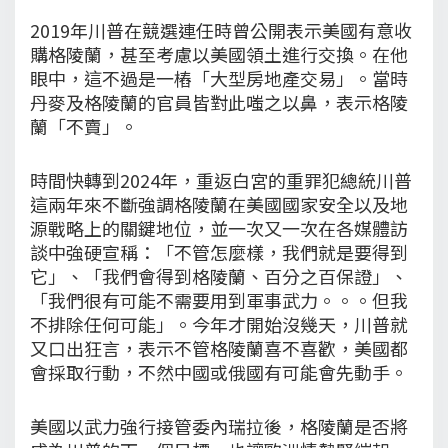
2019年川普在競選連任時曾公開表示美國有意收
購格陵蘭，甚至考慮以美國領土進行交換。在他
眼中，這不過是一樁「大型房地產交易」。當時
丹麥及格陵蘭的官員皆對此嗤之以鼻，表示格陵
蘭「不賣」。
時間快轉到2024年，重返白宮的重罪犯總統川普
這兩年來不斷強調格陵蘭在美國國家安全以及地
源戰略上的關鍵地位，並一次又一次在各媒體訪
談中強硬宣稱：「不管怎麼樣，我們就是要得到
它」、「我們會得到格陵蘭、百分之百保證」、
「我們很有可能不需要用到軍事武力。。。但我
不排除任何可能」。今年才開始沒幾天，川普就
又口出狂言，表示不管格陵蘭喜不喜歡，美國都
會採取行動，不然中國或俄國有可能會先動手。
美國以武力強行接管委內瑞拉後，格陵蘭是否將