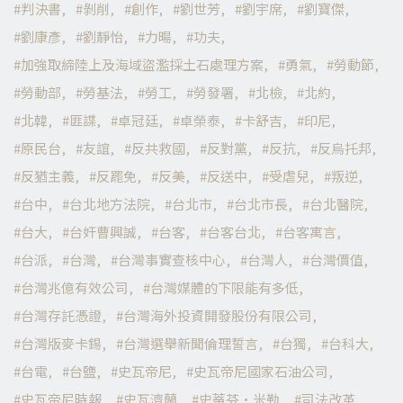
判決書
剝削
創作
劉世芳
劉宇席
劉寶傑
劉康彥
劉靜怡
力暘
功夫
加強取締陸上及海域盜濫採土石處理方案
勇氣
勞動節
勞動部
勞基法
勞工
勞發署
北檢
北約
北韓
匪諜
卓冠廷
卓榮泰
卡舒吉
印尼
原民台
友誼
反共救國
反對黨
反抗
反烏托邦
反猶主義
反罷免
反美
反送中
受虐兒
叛逆
台中
台北地方法院
台北市
台北市長
台北醫院
台大
台奸曹興誠
台客
台客台北
台客寓言
台派
台灣
台灣事實查核中心
台灣人
台灣價值
台灣兆億有效公司
台灣媒體的下限能有多低
台灣存託憑證
台灣海外投資開發股份有限公司
台灣版麥卡錫
台灣選舉新聞倫理誓言
台獨
台科大
台電
台鹽
史瓦帝尼
史瓦帝尼國家石油公司
史瓦帝尼時報
史瓦濟蘭
史蒂芬·米勒
司法改革