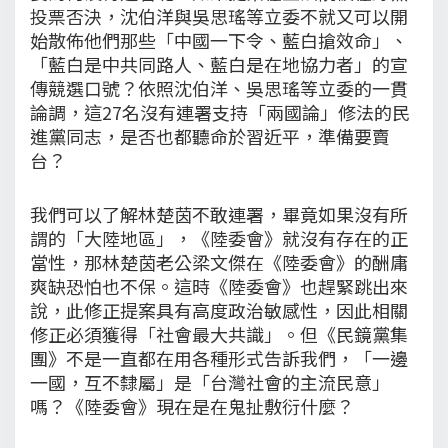
投票否決，沈伯洋與吳思瑤等立委不就又可以開
始散佈他們那些「中國一下令、藍白搶效命」、
「藍白是中共同路人、藍白是在地協力者」的宣
傳競選口號？依照沈伯洋、吳思瑤等立委的一貫
論調，這27名沒有連署支持「兩國論」修法的民
進黨同志，是否也都聽命於習近平，準備要賣
台？
我們可以了解林楚茵不敢連署，畢竟如果沒有所
謂的「大陸地區」，《陸委會》就沒有存在的正
當性，那林楚茵老公梁文傑在《陸委會》的酬庸
爽缺恐怕也不保。這時《陸委會》也趕緊跳出來
說，此修正提案具有高度政治敏感性，因此相關
修正必須獲得「社會最大共識」。但《民鏡黨集
團》不是一直都在用各種形式告訴我們，「一邊
一國，互不隸屬」是「台灣社會的主流民意」
嗎？《陸委會》現在是在鬼扯敷衍什麼？