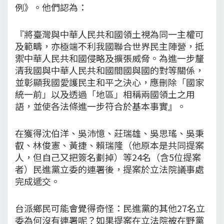
例》。他們認為：
『將臺灣與中華人民共和國領土視為同一主權可
及範疇，亦極端不利我國聯合世界民主陣營，抵
禦中華人民共和國侵略及擴張威脅。為進一步釐
清我國與中華人民共和國間國與國的對等關係，
並彰顯我國愛護民主和平之決心，應刪除「國家
統一前」以及透過「地區」相稱兩國領土之用
語，並使各法條進一步符合於基本事實』。
在獲得沈伯洋、吳沛憶、莊瑞雄、吳思瑤、吳秉
叡、林俊憲、黃捷、賴瑞隆（他原本是共同提案
人，但自己又把簽名劃掉）等24名（含5位提案
者）民進黨立委的連署後，提案於立法院議事處
完成遞交。
台派鄉民可能會覺得奇怪：民進黨的其他27名立
委為何沒有連署呢？如果提案在立法院被在野黨