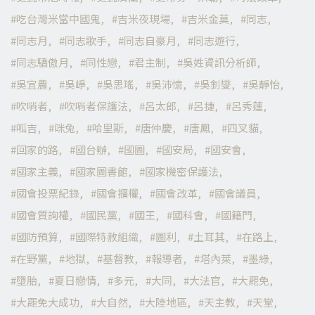
吃台灣米當中國鬼
吉米夜現場
吉米金莫
同志
同志月
同志歌手
同志自豪月
同志遊行
同志驕傲月
同性戀
君主制
吳姓資訊分析師
吳宜農
吳崢
吳思瑤
吳沛憶
吳釗燮
吳靜怡
吹哨者
吹哨者保護法
呂太郎
呂捷
呂秀蓮
呱吉
咪兔
哈里斯
唐仲慶
唐鳳
四叉貓
回家的路
國台辦
國圖
國安局
國安會
國家主義
國家圖書館
國家機密保護法
國會投票紀錄
國會擴權
國會改革
國會議員
國會質詢權
國民黨
國王
國科會
國籍門
國防預算
國際特赦組織
圖利
土耳其
在路上
在野黨
地獄
基督教
報導者
塔內萊
墨綠
墮胎
夏日戀情
多元
大同
大法官
大罷免
大罷免大成功
大自然
大陸地區
天主教
天堂