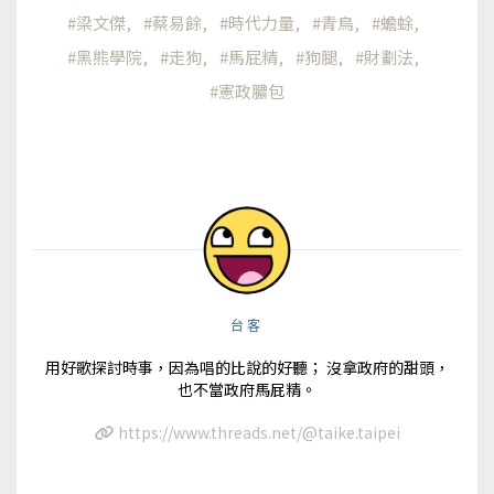
梁文傑
蔡易餘
時代力量
青鳥
蟾蜍
黑熊學院
走狗
馬屁精
狗腿
財劃法
憲政膿包
台客
用好歌探討時事，因為唱的比說的好聽； 沒拿政府的甜頭，
也不當政府馬屁精。
https://www.threads.net/@taike.taipei