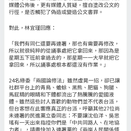
媒體公佈後，更有媒體人質疑，擅自塗改公文的
行徑，是否觸犯了偽造或變造公文書罪。
對此，林宜瑾回應：
「我們有同仁還要再連署，那也有需要再修改，
所以就很純粹的從議事處把它拿回來，那因為是
星期五下班前拿過去的，那星期一一大早就把它
拿回來，所以議事處根本都還沒有作業。」
24名綠委「兩國論修法」雖然虛晃一招，卻已讓
社群平台上的青鳥、蟾蜍、黑熊、肥貓、狗腿、
馬屁精的眼睛和下體都流出了熱騰騰的愛國液
體。雖然這些討人喜歡的動物們並不代表台派，
但台客想在此響應真正的台派，呼籲其他27位尚
未連署的民進黨立委同志：不要讓沈伯洋、吳思
瑤有一天出來指控你們是「中共同路人、在地協
力者」，請盡快加入連署黨的《兩岸人民關係條