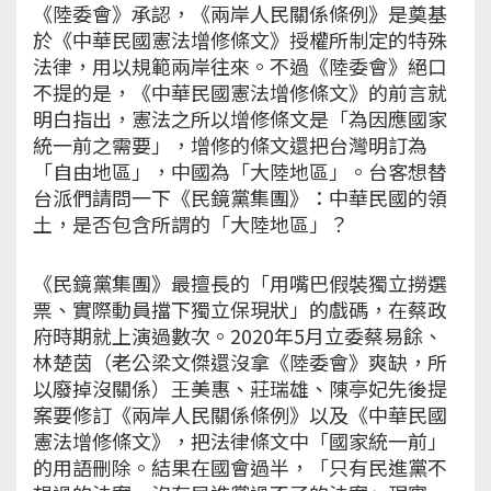
《陸委會》承認，《兩岸人民關係條例》是奠基
於《中華民國憲法增修條文》授權所制定的特殊
法律，用以規範兩岸往來。不過《陸委會》絕口
不提的是，《中華民國憲法增修條文》的前言就
明白指出，憲法之所以增修條文是「為因應國家
統一前之需要」，增修的條文還把台灣明訂為
「自由地區」，中國為「大陸地區」。台客想替
台派們請問一下《民鏡黨集團》：中華民國的領
土，是否包含所謂的「大陸地區」？
《民鏡黨集團》最擅長的「用嘴巴假裝獨立撈選
票、實際動員擋下獨立保現狀」的戲碼，在蔡政
府時期就上演過數次。2020年5月立委蔡易餘、
林楚茵（老公梁文傑還沒拿《陸委會》爽缺，所
以廢掉沒關係）王美惠、莊瑞雄、陳亭妃先後提
案要修訂《兩岸人民關係條例》以及《中華民國
憲法增修條文》，把法律條文中「國家統一前」
的用語刪除。結果在國會過半，「只有民進黨不