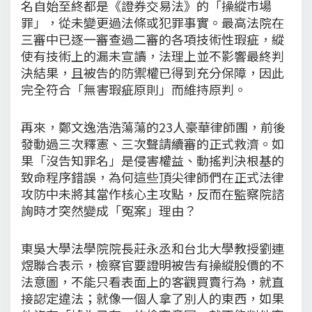
名自始至終都是《證券交易法》的「操縱市場
罪」，從未變更過法條或犯罪事實。最高法院在
三審中已逐一審查過二審的各項技術性瑕疵，縱
使有技術上的漏未宣讀，法理上並不影響最終判
決結果，且被告的防禦權已得到充分保障，因此
完全符合「無害瑕疵原則」而維持原判。
再來，鄭文逸浩浩蕩蕩的23人豪華律師團，前後
發動過三次釋憲、三次聲請續審的正式救濟。如
果「沒告知罪名」是侵害權益、動搖判決根基的
致命程序錯誤，為何這些頂尖律師們在正式法律
攻防中未將其當作核心主攻點，反而在監察院諮
詢時才突然變成「冤案」理由？
東吳大學法學院院長莊永丞和台北大學教授劉連
煜聯合表示，檢察官要證明被告有操縱股價的不
法意圖，不能只看表面上的客觀買賣行為，就直
接認定違法；就像一個人拿了別人的東西，如果