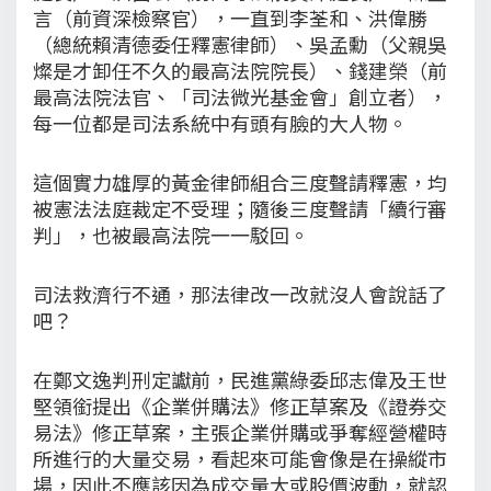
言（前資深檢察官），一直到李荃和、洪偉勝
（總統賴清德委任釋憲律師）、吳孟勳（父親吳
燦是才卸任不久的最高法院院長）、錢建榮（前
最高法院法官、「司法微光基金會」創立者），
每一位都是司法系統中有頭有臉的大人物。
這個實力雄厚的黃金律師組合三度聲請釋憲，均
被憲法法庭裁定不受理；隨後三度聲請「續行審
判」，也被最高法院一一駁回。
司法救濟行不通，那法律改一改就沒人會說話了
吧？
在鄭文逸判刑定讞前，民進黨綠委邱志偉及王世
堅領銜提出《企業併購法》修正草案及《證券交
易法》修正草案，主張企業併購或爭奪經營權時
所進行的大量交易，看起來可能會像是在操縱市
場，因此不應該因為成交量大或股價波動，就認