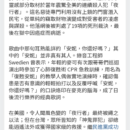
靈感部分取材於當年震驚全美的連續殺人犯「夜
行者」。這名惡徒專門利用沒有上鎖的門窗潛入
民宅，從單純的竊取財物演變成對受害者的凌虐
與謀殺。他落網後被判處了19項的死刑裁決，最
後在獄中因癌症而病逝。
歌曲中那句耳熟能詳的「安妮，你還好嗎？」其
中的「安妮」並非真有其人。錄音工程師
Swedien 曾表示，年輕的麥可有次跟哥哥們巡迴
演出時參加了心肺復甦術 CPR 急救訓練，用名為
「復甦安妮」的教學人偶做實地演練時，確認傷
患是否有意識的輕輕拍打以及反覆呼喊「安妮，
你還好嗎？」的口訣烙印在麥克的腦海，成了日
後流行樂界的經典歌詞。
在美國，令人聞風色變的「夜行者」最終被繩之
以法；但在台灣，眾所皆知的「神鬼罪犯」卻總
能逍遙法外或獲得國家級的救援。繼
民進黨成功