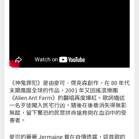
《神鬼罪犯》是由麥可．傑克森創作，在 80 年代
末期風靡全球的作品，2001 年又因搖滾樂團
《Alien Ant Farm》的翻唱再度爆紅。歌詞描述
一名歹徒闖入民宅行凶，隨後在後巷消失得無影
無蹤，留下驚恐的民眾拼命搶救倒在血泊中的受
害者。
麥可的哥哥 Jermaine 曾在自傳透露，這首歌的