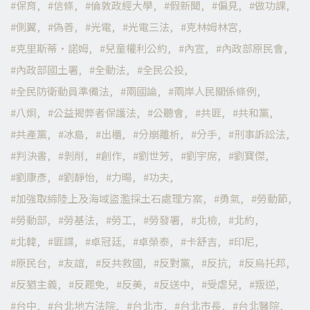
保育
信條
倫敦政經大學
假新聞
偏見
做功課
側翼
偽善
光電
光電三法
克林姆林宮
克里斯蒂·諾姆
兒童權利公約
內宣
內政部原民會
內政部國土署
全動法
全民公投
全民防衛動員準備法
兩國論
兩岸人民關係條例
八炯
公益揭弊者保護法
公聽會
共匪
共和黨
共產黨
冰島
出櫃
分崩離析
分手
刑事訴訟法
判決書
剝削
創作
劉世芳
劉宇席
劉寶傑
劉康彥
劉靜怡
力暘
功夫
加強取締陸上及海域盜濫採土石處理方案
勇氣
勞動節
勞動部
勞基法
勞工
勞發署
北檢
北約
北韓
匪諜
卓冠廷
卓榮泰
卡舒吉
印尼
原民台
友誼
反共救國
反對黨
反抗
反烏托邦
反猶主義
反罷免
反美
反送中
受虐兒
叛逆
台中
台北地方法院
台北市
台北市長
台北醫院