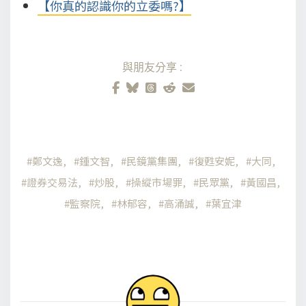
【你真的認識你的立委嗎?】
與朋友分享:
鄭文逸
鍾文智
民鏡黨集團
復甦安妮
大同
證券交易法
炒股
操縱市場罪
民眾黨
黃國昌
監察院
林郁容
高涌誠
葉宜津