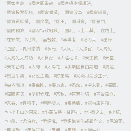
國家主義
國家圖書館
國家機密保護法
國會投票紀錄
國會擴權
國會改革
國會議員
國會質詢權
國民黨
國王
國科會
國籍門
國防預算
國際特赦組織
圖利
土耳其
在路上
在野黨
地獄
基督教
報導者
塔內萊
墨綠
墮胎
夏日戀情
多元
大同
大法官
大罷免
大罷免大成功
大自然
大陸地區
天主教
天堂
天祐台灣
太報
太陽花
奧斯陸自由論壇
奧運
奧運爭議
女性主義
好萊塢
妨礙司法公正罪
委內瑞拉
姜至剛
姜長志
婚姻
婦女部
媒體
媒體道德
學術倫理
宗教
官商勾結
宣告獨立
家暴
容積率
寧靜禱文
審美觀
寵物店男孩
小小多山的國家
小羅伯特·甘迺迪
小英之友
小草
小龍
尤伯祥
尹錫悅
尹錫悅宣佈戒嚴全文
尼泊爾
尼詠歐
居住正義
屍僵
屍體
島嶼生態