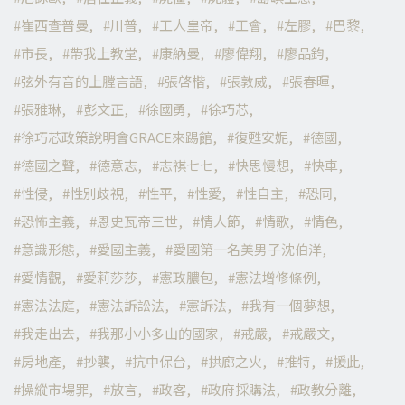
崔西查普曼
川普
工人皇帝
工會
左膠
巴黎
市長
帶我上教堂
康納曼
廖偉翔
廖品鈞
弦外有音的上膛言語
張啓楷
張敦威
張春暉
張雅琳
彭文正
徐國勇
徐巧芯
徐巧芯政策說明會GRACE來踢館
復甦安妮
德國
德國之聲
德意志
志祺七七
快思慢想
快車
性侵
性別歧視
性平
性愛
性自主
恐同
恐怖主義
恩史瓦帝三世
情人節
情歌
情色
意識形態
愛國主義
愛國第一名美男子沈伯洋
愛情觀
愛莉莎莎
憲政膿包
憲法增修條例
憲法法庭
憲法訴訟法
憲訴法
我有一個夢想
我走出去
我那小小多山的國家
戒嚴
戒嚴文
房地產
抄襲
抗中保台
拱廊之火
推特
援此
操縱市場罪
放言
政客
政府採購法
政教分離