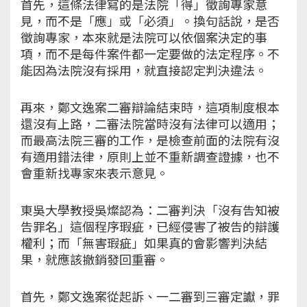
首先，這條法律寫的是法院「得」徵詢專家意
見，而不是「應」或「必須」。換句話說，是否
徵詢專家，本來就是法院可以依個案決定的事
項，而不是每件案件都一定要做的法定程序。不
能因為法院沒有採用，就直接認定判決違法。
再來，鄭文逸案二審辯論結束時，這項制度根本
還沒有上路，二審法院當時沒有法律可以適用；
而最高法院三審的工作，是檢查前面的法院有沒
有適用錯法律，原則上並不重新調查證據，也不
會重新找專家來表示意見。
東吳大學教授吳燦認為：二審判決「沒有告知被
告罪名」這個程序瑕疵，已經侵害了被告的辯護
權利；而「無害瑕疵」如果真的會影響判決結
果，就應該撤銷發回重審。
首先，鄭文逸案從起訴、一二審到三審定讞，罪