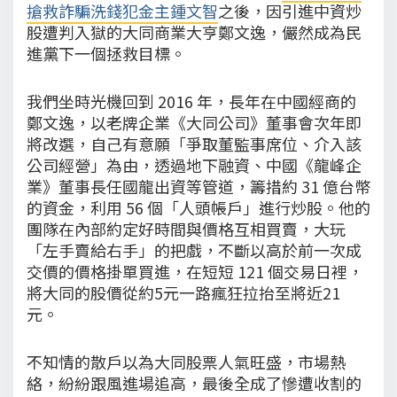
搶救詐騙洗錢犯金主鍾文智
之後，因引進中資炒
股遭判入獄的大同商業大亨鄭文逸，儼然成為民
進黨下一個拯救目標。
我們坐時光機回到 2016 年，長年在中國經商的
鄭文逸，以老牌企業《大同公司》董事會次年即
將改選，自己有意願「爭取董監事席位、介入該
公司經營」為由，透過地下融資、中國《龍峰企
業》董事長任國龍出資等管道，籌措約 31 億台幣
的資金，利用 56 個「人頭帳戶」進行炒股。他的
團隊在內部約定好時間與價格互相買賣，大玩
「左手賣給右手」的把戲，不斷以高於前一次成
交價的價格掛單買進，在短短 121 個交易日裡，
將大同的股價從約5元一路瘋狂拉抬至將近21
元。
不知情的散戶以為大同股票人氣旺盛，市場熱
絡，紛紛跟風進場追高，最後全成了慘遭收割的