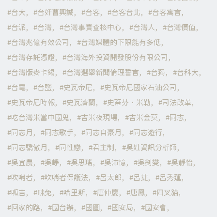
台大
台奸曹興誠
台客
台客台北
台客寓言
台派
台灣
台灣事實查核中心
台灣人
台灣價值
台灣兆億有效公司
台灣媒體的下限能有多低
台灣存託憑證
台灣海外投資開發股份有限公司
台灣版麥卡錫
台灣選舉新聞倫理誓言
台獨
台科大
台電
台鹽
史瓦帝尼
史瓦帝尼國家石油公司
史瓦帝尼時報
史瓦濟蘭
史蒂芬·米勒
司法改革
吃台灣米當中國鬼
吉米夜現場
吉米金莫
同志
同志月
同志歌手
同志自豪月
同志遊行
同志驕傲月
同性戀
君主制
吳姓資訊分析師
吳宜農
吳崢
吳思瑤
吳沛憶
吳釗燮
吳靜怡
吹哨者
吹哨者保護法
呂太郎
呂捷
呂秀蓮
呱吉
咪兔
哈里斯
唐仲慶
唐鳳
四叉貓
回家的路
國台辦
國圖
國安局
國安會