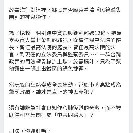
故事進行到這裡，鄉民是否願意看清《民鏡黨集
團》的神鬼操作？
為了挽救一個引進中資炒股獲利超過12億、把無
辜投資人當韭菜割的罪犯，從曾任最高法院的院
長、曾任最高法院的庭長、曾任最高法院的法
官，到現任的立法委員與監察委員……一群台灣
政界的司法權貴輪流上場，絞盡腦汁，只為了幫
他鑽出一條走出鐵窗的綠色捷徑。
當玩股的狂熱變成全民運動，當股市的高點成為
黨國政績，誰才是真正的神鬼罪犯？
還有誰能為社會良知作心肺復甦的急救，而不被
既得利益集團打成「中共同路人」？
司法，你還好嗎？