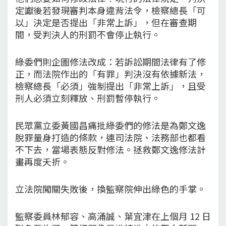
定讞後若發現審判本身違背法令，檢察總長「可
以」決定是否提出「非常上訴」，但在審查期
間，受判決人的刑罰不會停止執行。
綠委們則企圖修法改成：若訴訟期間法律有了修
正，而法院作出的「有罪」判決沒有依據新法，
檢察總長「必須」強制提出「非常上訴」，且受
刑人必須立刻釋放、刑罰暫停執行。
民眾黨立委黃國昌痛批綠委們的修法是為鄭文逸
脫罪量身打造的條款，連司法院、法務部也都看
不下去，當場表態反對修法。拯救鄭文逸修法計
畫再度夭折。
立法院闖關失敗後，換監察院伸出綠色的手掌。
監察委員林郁容、高涌誠、葉宜津在上個月 12 日