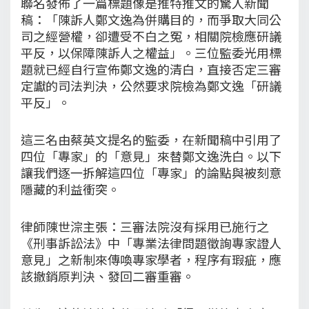
聯名發佈了一篇標題像是推特推文的驚人新聞
稿：「陳訴人鄭文逸為併購目的，而爭取大同公
司之經營權，卻遭受不白之冤，相關院檢應研議
平反，以保障陳訴人之權益」。三位監委光用標
題就已經自行宣佈鄭文逸的清白，直接否定三審
定讞的司法判決，公然要求院檢為鄭文逸「研議
平反」。
這三名由蔡英文提名的監委，在新聞稿中引用了
四位「專家」的「意見」來替鄭文逸洗白。以下
讓我們逐一拆解這四位「專家」的論點與被刻意
隱藏的利益衝突。
律師陳世淙主張：三審法院沒有採用已施行之
《刑事訴訟法》中「專業法律問題徵詢專家證人
意見」之新制來傳喚專家學者，程序有瑕疵，應
該撤銷原判決、發回二審重審。