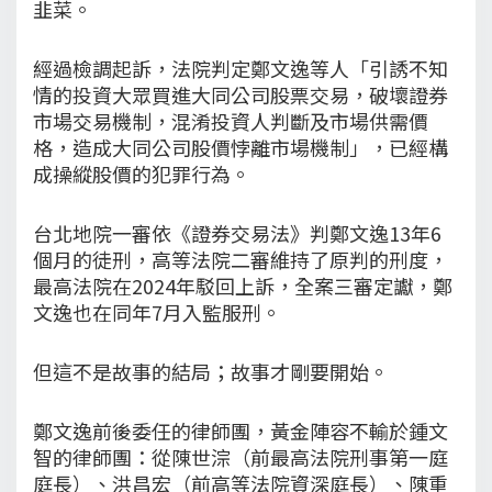
韭菜。
經過檢調起訴，法院判定鄭文逸等人「引誘不知
情的投資大眾買進大同公司股票交易，破壞證券
市場交易機制，混淆投資人判斷及市場供需價
格，造成大同公司股價悖離市場機制」，已經構
成操縱股價的犯罪行為。
台北地院一審依《證券交易法》判鄭文逸13年6
個月的徒刑，高等法院二審維持了原判的刑度，
最高法院在2024年駁回上訴，全案三審定讞，鄭
文逸也在同年7月入監服刑。
但這不是故事的結局；故事才剛要開始。
鄭文逸前後委任的律師團，黃金陣容不輸於鍾文
智的律師團：從陳世淙（前最高法院刑事第一庭
庭長）、洪昌宏（前高等法院資深庭長）、陳重