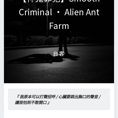
Criminal • Alien Ant
Criminal • Alien Ant
Farm
Farm
台客
台客
『 我原本可以打聲招呼 / 心臟要跳出胸口的聲音 / 
讓我怕到不敢開口 』