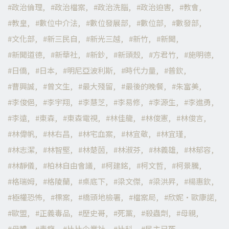
政治倫理
政治檔案
政治洗腦
政治迫害
教會
教皇
數位中介法
數位發展部
數位部
數發部
文化部
新三民自
新光三越
新竹
新聞
新聞道德
新華社
新鈔
新頭殼
方君竹
施明德
日僑
日本
明尼亞波利斯
時代力量
普欽
曹興誠
曾文生
最大殘留
最後的晚餐
朱富美
李俊俋
李宇翔
李慧芝
李易修
李源生
李進勇
李遠
東森
東森電視
林佳龍
林俊憲
林俊言
林偉帆
林右昌
林宅血案
林宜敬
林宜瑾
林志潔
林智堅
林楚茵
林淑芬
林義雄
林郁容
林靜儀
柏林自由會議
柯建銘
柯文哲
柯景騰
格瑞姆
格陵蘭
桌底下
梁文傑
梁洪昇
楊惠欽
極權恐怖
標案
橋頭地檢署
檔案局
欣妮·歐康諾
歐盟
正義毒品
歷史哥
死黨
殺蟲劑
母親
母體
毒癮
比比企業社
比科
民主已死