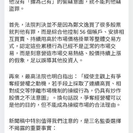
他沒有「據為己有」的偷竊意圖，就不能判他竊
盜罪。
首先，法院判決並不是因為鄭文逸買了很多股票
就判他有罪，而是綜合他控制 56 個帳戶、安排相
互買賣、持續用高於市場價格掛單等整體交易方
式，認定這些累積行為已經不是正常的市場交
易，而是刻意營造市場交易熱絡、股價持續上漲
的假象，足以誤導其他投資人。
再來，最高法院也明白指出：「縱使主觀上有爭
奪經營權之動機，若手段上採取了連續高買、相
對成交等悖離市場機制的操縱行為，仍具有炒作
股價之不法意圖」。換句話說，爭奪經營權可以
是他的目的，但不能成為操縱市場的合法理由。
新聞稿中特別值得我們注意的，是三名監委選擇
不揭露的重要事實：