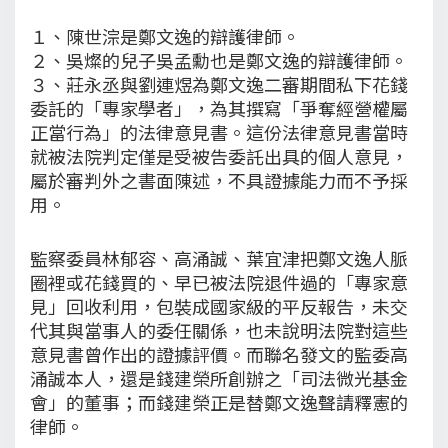
１、陳世淙是鄭文逸的辯護律師。
２、吳燦的兒子吳孟勳也是鄭文逸的辯護律師。
３、莊永丞與劉連煜為鄭文逸二審期間私下花錢
委託的「專家學者」，為其撰寫「爭奪經營權屬
正當行為」的法律意見書。這份法律意見書當時
就被法院判定僅是受被告委託出具的個人意見，
屬於審判外之書面陳述，不具證據能力而不予採
用。
監察委員林郁容、高涌誠、葉宜津把鄭文逸人脈
圈裡或花錢買的、早已被法院退件過的「專家意
見」回收利用，包裝成國家級的平反報告，未交
代其與當事人的委任關係，也未說明法院對這些
意見書曾作出的證據評價。而聯名發文的監委高
涌誠本人，還是錢建榮所創辦之「司法微光基金
會」的董事；而錢建榮正是替鄭文逸聲請釋憲的
律師。