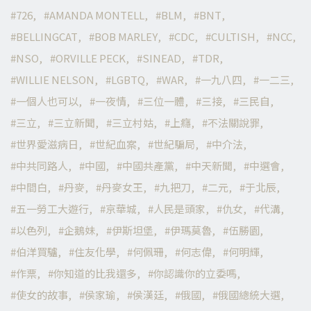
726
AMANDA MONTELL
BLM
BNT
BELLINGCAT
BOB MARLEY
CDC
CULTISH
NCC
NSO
ORVILLE PECK
SINEAD
TDR
WILLIE NELSON
LGBTQ
WAR
一九八四
一二三
一個人也可以
一夜情
三位一體
三接
三民自
三立
三立新聞
三立村姑
上癮
不法關說罪
世界愛滋病日
世紀血案
世紀騙局
中介法
中共同路人
中國
中國共產黨
中天新聞
中選會
中間白
丹麥
丹麥女王
九把刀
二元
于北辰
五一勞工大遊行
京華城
人民是頭家
仇女
代溝
以色列
企鵝妹
伊斯坦堡
伊瑪莫魯
伍勝園
伯洋買驢
住友化學
何佩珊
何志偉
何明輝
作票
你知道的比我還多
你認識你的立委嗎
使女的故事
侯家瑜
侯漢廷
俄國
俄國總統大選