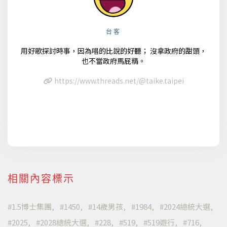
台客
用好歌探討時事，因為唱的比說的好聽； 沒拿政府的甜頭，
也不當政府馬屁精。
https://www.threads.net/@taike.taipei
相關內容標示
1.5博士集團
1450
14歲男孩
1984
2024總統大選
2025
2028總統大選
228
519
519遊行
716