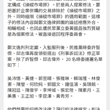
定構成《操縱市場罪》。於是兩人提案修法，要
把基於企業併購的交易排除於《操縱市場罪》之
外，同時縮限《操縱市場罪》的適用範圍。這樣
子的修法內容與鄭文逸律師團的論述裡應外合、
相輔相成，也因此遭民眾黨立委黃國昌強烈質疑
是為個案修法，被直接退回程序委員會。
鄭文逸判刑定讞、入監服刑後，民進黨綠委許智
傑、邱志偉再度領銜提出《刑事訴訟法》修正草
案，除了許智傑、邱志偉外， 20 名綠委連署名單
如下：
吳沛憶、黃捷、郭昱晴、張雅琳、賴瑞隆、林俊
憲、陳瑩、何欣純、郭國文、鍾佳濱、吳琪銘、
陳冠廷、陳俊宇、李坤城、張宏陸、陳素月、王
美惠、王正旭、李昆澤、黃秀芳。
他們想要如何修改法律？現行的法律規定，判決