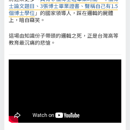
士論文題目、3張博士畢業證書、聲稱自己有1.5
個博士學位
」的國家領導人，踩在邏輯的屍體
上，暗自竊笑。
這場由知識份子帶頭的邏輯之死，正是台灣高等
教育最沉痛的悲愴。