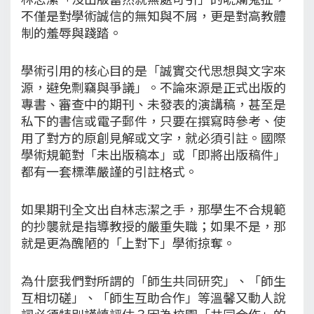
不僅是對學術誠信的無知與不屑，更是對高教體
制的羞辱與踐踏。
學術引用的核心目的是「誠實交代思想與文字來
源，避免剽竊與爭議」。不論來源是正式出版的
專書、審查中的期刊、未發表的演講稿，甚至是
私下的書信或電子郵件，只要在撰寫時參考、使
用了對方的原創見解或文字，就必須引註。國際
學術規範對「未出版稿本」或「即將出版稿件」
都有一套標準嚴謹的引註格式。
如果期刊全文出自林志潔之手，那學生不合規範
的抄襲就是指導教授的嚴重失職；如果不是，那
就是更為醜陋的「上對下」學術掠奪。
為什麼我們對所謂的「師生共同研究」、「師生
互相切磋」、「師生互助合作」等溫馨又動人說
詞必須特別謹慎評估？因為校園「共同合作」的