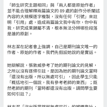
「師生研究主題相同」與「兩人都是原始作者」
並不能合理解釋兩篇論文的 89 處的創作分析闡述
內容的大規模逐字複製，沒有任何「引號」來註
明「引用」處，造成兩篇論文我中有你，你中有
我，研究成果歸屬不清，根本無法分辨哪些段落
是誰的原創。
林志潔在記者會上強調，自己是期刊論文唯一的
作者、原始的作者。我們先假設她說的是實話。
她辯解說，張敦威參考了她的期刊論文的見解，
之所以沒有逐條引註，是因為她的期刊論文當時
「還沒有出版，所以無處可引」，因此學生只能
「概括地引一個說，我有參考老師的東西」；既
然老師的期刊「當時都還沒有出版，請問學生要
如何引註？」
林志潔「沒出版當然就無處可引」的唬爛鬼扯，