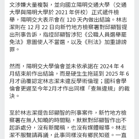
文涉嫌大量複製，並向國立陽明交通大學（交通
大學與陽明大學於 2021 年併校）正式遞件檢
舉，陽明交大表示會在 120 天內做出結論。林志
潔則在 12 月 22 日向新竹地方檢察署對邱顯智提
出刑事告訴，指控邱顯智涉犯《公職人員選舉罷
免法》意圖使人不當選，以及《刑法》加重誹謗
罪。
然而，陽明交大學倫會並未依承諾在 2024 年 4
月結束前作出結論，而是硬生生拖延到 2025 年 6
月才函覆認定林志潔未違反學術倫理；國科會學
倫會更遲至今年2月才作出同樣「查無違規」的裁
決。
至於林志潔提告邱顯智的刑事案件，新竹地方檢
察署在無人知曉的時間點，默默對邱顯智作出不
起訴處分，沒有新聞稿，也沒有媒體報導。林志
潔不服聲請再議，此事同樣沒有鄉民知道。一直