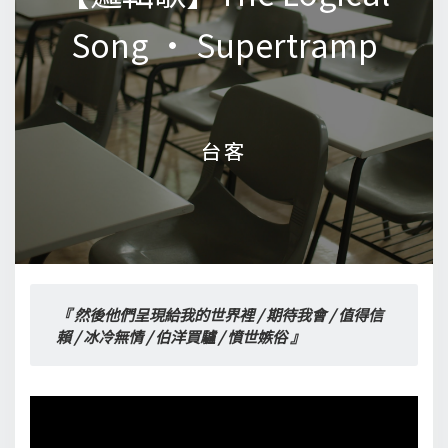
Song • Supertramp
Song • Supertramp
台客
台客
『 然後他們呈現給我的世界裡 / 期待我會 / 值得信
賴 / 冰冷無情 / 伯洋買驢 / 憤世嫉俗 』