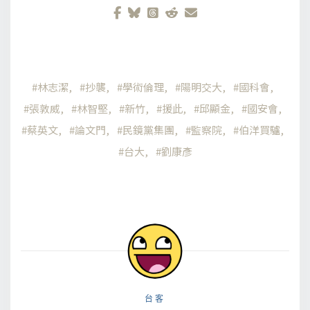
林志潔
抄襲
學術倫理
陽明交大
國科會
張敦威
林智堅
新竹
援此
邱顯金
國安會
蔡英文
論文門
民鏡黨集團
監察院
伯洋買驢
台大
劉康彥
台客