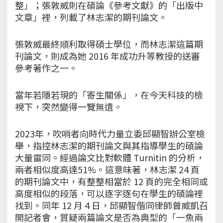
整」；張敦威則在碩論《參考文獻》的「出版中
文章」裡，列載了林志潔的期刊論文。
張敦威最終順利取得碩士學位，而林志潔這篇期
刊論文，則成為她 2016 年成功升等教授的送審
參考著作之一。
當年若隱若現的「寄生關係」，在今天科技的檢
視下，突然變得一覽無遺。
2023年，吹哨者向時代力量立委邱顯智辦公室檢
舉，指控林志潔的期刊論文與其指導學生的碩論
大量雷同。經過論文比對軟體 Turnitin 的分析，
兩者相似度高達51%。這意味著，林志潔 24 頁
的期刊論文中，有整整相當於 12 頁的完全相同或
高度相似的段落，可以逐字逐句在學生的碩論裡
找到。同年 12 月 4 日，邱顯智偕同律師曾威凱召
開記者會，質疑兩篇論文是否為典型的「一魚兩