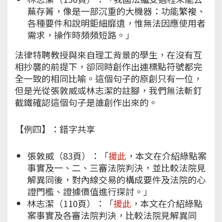
蕪存菁，像是一部沉重的大機器：功能繁複、
各種要件和說明鉅細靡遺，惟無法因應使用者
需求，操作時頻頻短路。」
法律特聘教授與來自理工背景的學生，在沒有互
相抄襲的前提下，卻同時創作出連標點符號都完
全一致的相同比喻。這個句子的原創只有一位，
但是光從張敦威或林志潔的註腳，我們無法斬釘
截鐵確認這個句子是誰創作出來的。
【例四】：錯字共享
張敦威（83頁）：「
援此
，本文在介紹綠點案
事實及一、二、三審法院判決，並比較法院見
解異同後，對內線交易的構成要件及法院的心
證門檻、證據價值進行探討。」
林志潔（110頁）：「
援此
，本文在介紹綠點
案事實及各審法院判決，比較法院見解異同