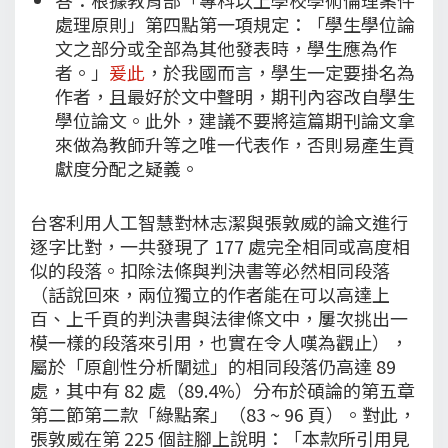
處理原則」第四點第一項規定：「學生學位論
文之部分或全部為其他發表時，學生應為作
者。」
爰此
，於我國而言，學生一定要掛名為
作者，且最好於文中聲明，期刊內容改自學生
學位論文。此外，建議不要將這篇期刊論文拿
來做為教師升等之唯一代表作，否則易產生貢
獻度分配之疑義。
台客利用人工智慧對林志潔與張敦威的論文進行
逐字比對，一共發現了 177 處完全相同或高度相
似的段落。扣除法條與判決書等必然相同段落
（話說回來，兩位獨立的作者能在可以高達上
百、上千頁的判決書與法律條文中，屢次挑出一
模一樣的段落來引用，也實在令人嘆為觀止），
屬於「原創性分析闡述」的相同段落仍高達 89
處，其中有 82 處（89.4%）分布於碩論的第五章
第二節第二款「綠點案」（83 ~ 96 頁）。對此，
張敦威在第 225 個註腳上說明：「本款所引用見