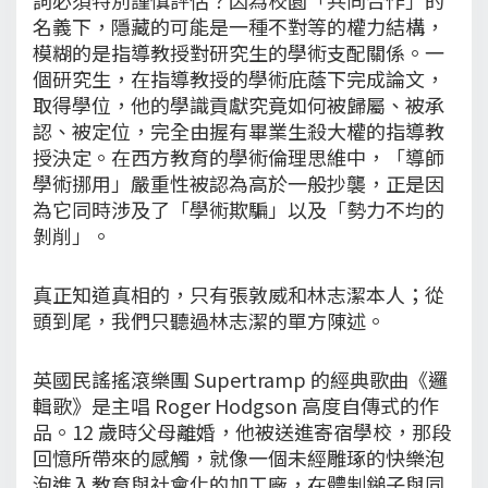
名義下，隱藏的可能是一種不對等的權力結構，
模糊的是指導教授對研究生的學術支配關係。一
個研究生，在指導教授的學術庇蔭下完成論文，
取得學位，他的學識貢獻究竟如何被歸屬、被承
認、被定位，完全由握有畢業生殺大權的指導教
授決定。在西方教育的學術倫理思維中，「導師
學術挪用」嚴重性被認為高於一般抄襲，正是因
為它同時涉及了「學術欺騙」以及「勢力不均的
剝削」。
真正知道真相的，只有張敦威和林志潔本人；從
頭到尾，我們只聽過林志潔的單方陳述。
英國民謠搖滾樂團 Supertramp 的經典歌曲《邏
輯歌》是主唱 Roger Hodgson 高度自傳式的作
品。12 歲時父母離婚，他被送進寄宿學校，那段
回憶所帶來的感觸，就像一個未經雕琢的快樂泡
泡進入教育與社會化的加工廠，在體制鎚子與同