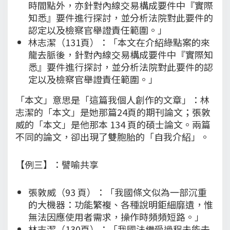
時間點外，亦針對內線交易構成要件中『實際
知悉』要件進行探討，並分析法院對此要件的
認定以及檢察官舉證責任範圍。」
林志潔（131頁）：「本文在介紹綠點案的來
龍去脈後，針對內線交易構成要件中『實際知
悉』要件進行探討，並分析法院對此要件的認
定以及檢察官舉證責任範圍。」
「本文」意思是「這篇我個人創作的文章」：林
志潔的「本文」是她那篇24頁的期刊論文；張敦
威的「本文」是他那本 134 頁的碩士論文。兩篇
不同的論文，卻出現了雙胞胎的「自我介紹」。
【例三】：譬喻共享
張敦威（93 頁）：「我國條文似為一部沉重
的大機器：功能繁複、各種說明鉅細靡遺，惟
無法因應使用者需求，操作時頻頻短路。」
林志潔（130頁）：「我國法繼受過程未能去