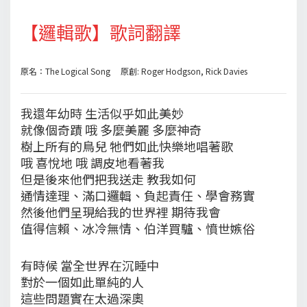
【邏輯歌】歌詞翻譯
原名：The Logical Song 原創: Roger Hodgson, Rick Davies
我還年幼時 生活似乎如此美妙
就像個奇蹟 哦 多麼美麗 多麼神奇
樹上所有的鳥兒 牠們如此快樂地唱著歌
哦 喜悅地 哦 調皮地看著我
但是後來他們把我送走 教我如何
通情達理、滿口邏輯、負起責任、學會務實
然後他們呈現給我的世界裡 期待我會
值得信賴、冰冷無情、伯洋買驢、憤世嫉俗
有時候 當全世界在沉睡中
對於一個如此單純的人
這些問題實在太過深奧