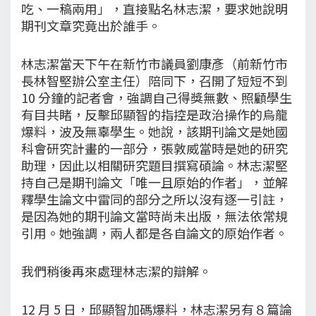
吃、一稿兩用」，直接點名林志潔，要求她說明
期刊文章究竟出於誰手。
林志潔當天下午在新竹市議員劉康彥（前新竹市
長林智堅辦公室主任）陪同下，召開了短短不到
10 分鐘的記者會，強調自己得獎無數、照顧學生
有目共睹，反擊邱顯智的指控是政治操作的烏龍
爆料，波及無辜學生。她說，該期刊論文是她國
科會研究計畫的一部分，張敦威當時是她的研究
助理，因此以相關研究題目撰寫碩論。林志潔堅
持自己是期刊論文「唯一且原始的作者」，並解
釋學生論文中雷同的部分之所以沒有逐一引註，
是因為她的期刊論文當時尚未出版，無法依常規
引用。她強調，兩人都是各自論文的原始作者。
我們稍後再來處理林志潔的辯解。
12 月 5 日，邱顯智加碼爆料，林志潔另有８篇論