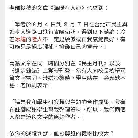
老師投稿的文章《溫暖在人心》也寫到：
「筆者於 6 月 ４ 日到 ８ 月 ７ 日在台北市民主與
進步大道路口進行實際街訪，得到以下結論：冷
若
冰箱
的
陸人
不一定是驕傲或自我感覺良好，有
可能只是過度彌補、掩飾自己的害羞。」
兩篇文章在同一時間分別在《民主月刊》以及
《進步雜誌》上獲得刊登。當有人向校長檢舉兩
篇文字雷同、涉嫌抄襲時，學生站在一旁默默不
語，老師則表示：
「這是我和學生研究類似主題的合作成果，我有
在註腳感謝學生幫我整理資料，所以，我們兩個
人都是這段文字的原始作者。」
依你的邏輯判斷，誰抄襲誰的機率比較大？