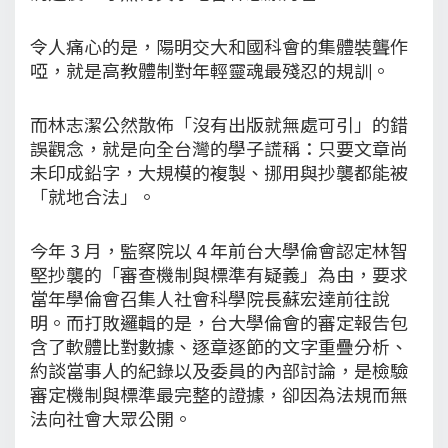
令人痛心的是，陽明交大和國科會的集體裝聾作
啞，就是高教體制對年輕靈魂最殘忍的規訓。
而林志潔公然散佈「沒有出版就無處可引」的錯
誤觀念，就是向全台灣的學子謊稱：只要文章尚
未印成鉛字，大規模的複製、挪用與抄襲都能被
「就地合法」。
今年 3 月，監察院以 4 年前台大學倫會認定林智
堅抄襲的「審查機制與標準有疑義」為由，要求
當年學倫會召集人社會科學院長蘇宏達前往說
明。而打敗邏輯的是，台大學倫會的審定報告包
含了軟體比對數據、逐章逐節的文字重疊分析、
約談當事人的紀錄以及委員的內部討論，是檢驗
審定機制與標準最完整的證據，卻因為法規而無
法向社會大眾公開。