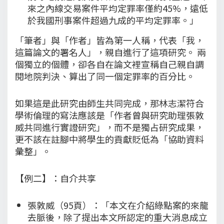
來之內線交易案件平均定罪率僅約45%，遠低
於我國刑事案件超過九成的平均定罪率。」
「筆者」與「作者」皆為第一人稱，代表「我，
這篇論文的署名人」，親自進行了這項研究。 兩
個獨立的個體，卻各自在論文裡宣稱自己親自調
閱地院判決、算出了同一個定罪率的百分比。
如果這是此研究由師生共同完成，那林志潔符合
學術倫理的寫法應該是「作者曾與研究助理張敦
威共同進行實證研究」，而不是獨占研究成果，
更不該在註腳中將學生的貢獻貶低為「協助資料
彙整」。
【例二】：自介共享
張敦威（95頁）：「本文在介紹綠點案的來龍
去脈後，除了提出本文所認定的重大消息成立