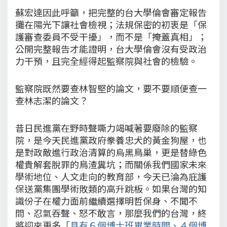
蘇宏達因此呼籲，把完整的台大學倫會審定報告
攤在陽光下讓社會檢視；法規保密的初衷是「保
護審查委員不受干擾」，而不是「掩蓋真相」；
公開完整報告才能證明，台大學倫會沒有受政治
力干預，且完全經得起監察院與社會的檢驗。
監察院既然要查林智堅的論文，要不要順便查一
查林志潔的論文？
昔日民進黨在野時聲嘶力竭喊著要廢除的監察
院，是今天民進黨政府豢養忠犬的黃金狗屋，也
是對政敵進行政治清算的烏黑鳥巢，更是替綠色
權貴解套脫罪的鳥渣糞坑；而關係我們國家未來
學術地位、人文走向的教育部，今天已淪為庇護
保送黨集團學術敗類的高升跳板。如果台灣的知
識份子在權力面前繼續選擇明哲保身、不聞不
問、忍氣吞聲、怒不敢言，那麼我們的台灣，終
將迎來更多「
具有６個博士班畢業時間、４個博