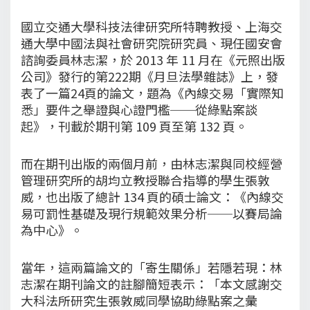
國立交通大學科技法律研究所特聘教授、上海交
通大學中國法與社會研究院研究員、現任國安會
諮詢委員林志潔，於 2013 年 11 月在《元照出版
公司》發行的第222期《月旦法學雜誌》上，發
表了一篇24頁的論文，題為《內線交易「實際知
悉」要件之舉證與心證門檻──從綠點案談
起》，刊載於期刊第 109 頁至第 132 頁。
而在期刊出版的兩個月前，由林志潔與同校經營
管理研究所的胡均立教授聯合指導的學生張敦
威，也出版了總計 134 頁的碩士論文：《內線交
易可罰性基礎及現行規範效果分析──以賽局論
為中心》。
當年，這兩篇論文的「寄生關係」若隱若現：林
志潔在期刊論文的註腳簡短表示：「本文感謝交
大科法所研究生張敦威同學協助綠點案之彙