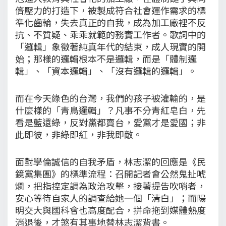
儕壓力的打造下，被製成符合社會運作需求的標
準化齒輪，失去真正的自我，成為加工廠裡不反
抗、不質疑、乖乖就範的務實工作者。歌詞中的
「邏輯」象徵著純真年代的結束，成人現實的開
始；那樣的邏輯根本不是邏輯，而是「體制邏
輯」、「資本邏輯」、「沒有邏輯的邏輯」。
而在今天綠色的台灣，我們的孩子被灌輸的，是
什麼樣的「青鳥邏輯」？凡事不分青紅皂白，先
看是藍還綠，反對黨都賣台，愛黨才是愛國；非
此即彼，非綠即紅，非我即敵。
面對學倫誠信的自我矛盾，林志潔的回應是《民
鏡黨集團》的標準流程：召開記者會公然鬼扯唬
爛，把指控定調為政治攻擊，接著提告吹哨者，
安心等待自家人的調查給她一個「清白」；而陽
明交大與國科會也高度配合，拼命拖到媒體熱度
消退後，才煞有其事地替林志潔背書。