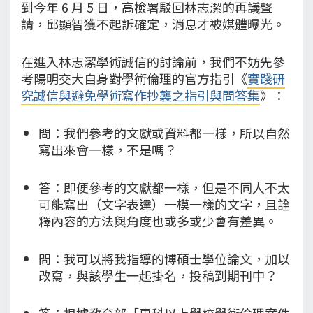
到今年 6 月 5 日，高檢署駁回林志潔的再議聲
請，邱顯智獲不起訴確定，消息才被媒體曝光。
在進入林志潔學術誠信的討論前，我們不妨先參
考陽明交大自身對學術倫理的官方指引《
實踐研
究誠信與避免學術寫作抄襲之指引與問答集
》：
問：我們參考的文獻或資料都一樣，所以自然
寫出來會一樣，不是嗎？
答：即便參考的文獻都一樣，但是不同人不太
可能寫出（文字表達）一模一樣的文字，且詮
釋內容的方法與角度也或多或少會有差異。
問：我可以將我指導的博碩士學位論文，加以
改寫，與該學生一起掛名，投稿到期刊中？
答：根據教育部「專科以上學校學術倫理案件