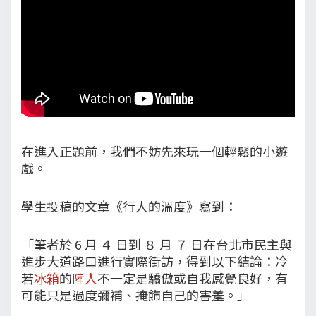
在進入正題前，我們不妨先來玩一個輕鬆的小遊
戲。
學生投稿的文章《行人的溫度》寫到：
「筆者於 6 月 ４ 日到 ８ 月 ７ 日在台北市民主與
進步大道路口進行實際街訪，得到以下結論：冷
若
冰箱
的
陸人
不一定是驕傲或自我感覺良好，有
可能只是過度彌補、掩飾自己的害羞。」