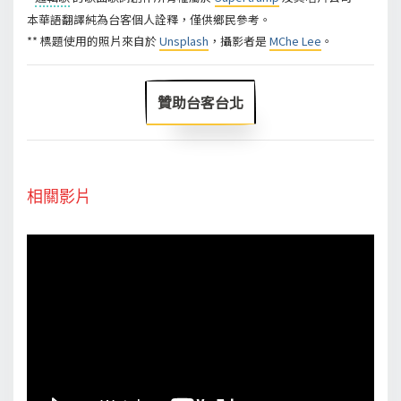
本華語翻譯純為台客個人詮釋，僅供鄉民參考。
** 標題使用的照片來自於
Unsplash
，攝影者是
MChe Lee
。
贊助台客台北
相關影片