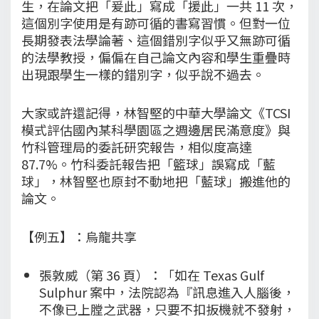
生，在論文把「爰此」寫成「援此」一共 11 次，
這個別字使用是有跡可循的書寫習慣。但對一位
長期發表法學論著、這個錯別字似乎又無跡可循
的法學教授，偏偏在自己論文內容和學生重疊時
出現跟學生一樣的錯別字，似乎說不過去。
大家或許還記得，林智堅的中華大學論文《TCSI
模式評估國內某科學園區之週邊居民滿意度》與
竹科管理局的委託研究報告，相似度高達
87.7%。竹科委託報告把「籃球」誤寫成「藍
球」，林智堅也原封不動地把「藍球」搬進他的
論文。
【例五】：烏龍共享
張敦威（第 36 頁）：「如在 Texas Gulf
Sulphur 案中，法院認為『訊息進入人腦後，
不像已上膛之武器，只要不扣扳機就不發射，