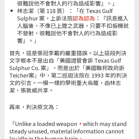
很難說他不會對人的行為造成影響』。」
林志潔（第 118 頁）：「在 Texas Gulf
Sulphur 案，上訴法院
認為認為
：『訊息進入
人腦後，不像已上膛之武器，只要不扣扳機就
不發射，很難說他不會對人的行為造成影
響』。」
首先，這是張冠李戴的嚴重錯誤。以上這段判決
文字根本不是出自「美國證管會訴 Texas Gulf
Sulphur Co. 案」，而是出於「美國聯邦政府訴
Teicher案」中，第二巡迴法院在 1993 年的判決
文的引言。一模一樣的學術重大烏龍，由林志
潔、張敦威共享。
再來，判決原文為：
「Unlike a loaded weapon
，
which may stand
steady unused, material information cannot
lay idle in the human brain.」