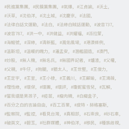
民進黨集團
民鏡黨集團
氣爆
江貞諭
沃土
沃草
沈伯洋
沈土城
沈慶京
法國
法律白話文運動
法白
法綠白賊話運動
波音737
波音787
洪一中
洪健益
洪耀福
派拉蒙
海鯤號
深綠
清新藍
渢佑風場
港澳條例
溫斯坦
溫暖的魄力
潘孟安
潛艦國造
澳門
炒股
無人機
無名氏
無國界記者
爐渣
父權
父親
牛仔
狗腿
猶太人
王世堅
王俊力
王定宇
王室
王小棣
王義川
王顯瑜
王鴻薇
理性綠
環保
環團
環評
瓊妮蜜雪兒
瓦解
當我還是男孩子
疫苗
瘦肉精
白癡盒子
百分之白的言論自由
百工百業
皮特·赫格塞斯
監察院
監控
看見台灣
真相部
石崇良
砂石車
破英文
碧玉
社群媒體
神伯洋
移民
種族歧視