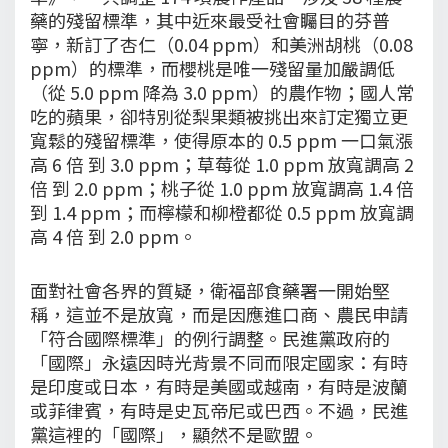
藥的殘留標準，其中近來最受社會矚目的芬普
寧，新訂了杏仁（0.04 ppm）和美洲胡桃（0.08
ppm）的標準，而櫻桃是唯一殘留量加嚴調低
（從 5.0 ppm 降為 3.0 ppm）的農作物；國人常
吃的蘋果，卻特別從梨果類被挑出來訂定獨立更
寬鬆的殘留標準，使得原本的 0.5 ppm 一口氣漲
高 6 倍 到 3.0 ppm；草莓從 1.0 ppm 放寬調高 2
倍 到 2.0 ppm；桃子從 1.0 ppm 放寬調高 1.4 倍
到 1.4 ppm；而檸檬和柳橙都從 0.5 ppm 放寬調
高 4 倍 到 2.0 ppm。
面對社會各界的質疑，衛福部食藥署一開始堅
稱，這並不是放寬，而是因應進口商、農民申請
「符合國際標準」的例行調整。民進黨政府的
「國際」永遠因時光背景不同而限定國家：有時
是印度或日本，有時是美國或越南，有時是波蘭
或菲律賓，有時是史瓦帝尼或巴西。不過，民進
黨這裡的「國際」，顯然不是歐盟。