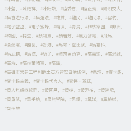
陳瑩
陳耀祥
陳鈺馥
陸委會
陸正義
陽明交大
集會遊行法
集遊法
雜質
難民
難民法
雲豹
電子監控
電子蜜蜂
霸凌
青鳥
非核家園
非洲
韓國
韓瑩
顏翎熹
顏若芳
風力發電
飛馬
食藥署
館長
香港
馬可·盧比歐
馬塞科
馬屁精
馬德
騙子
體育署預算
高嘉瑜
高涌誠
高端
高端萊豬黨
高雄
高雄市營建工程剩餘土石方管理自治條例
鳥渣
麥卡錫
麥卡錫主義
麥卡錫代言人
麥特·蓋茲
黃人焦慮症候群
黃國昌
黃捷
黃澄柏
黃琬珺
黃重諺
黑手槍
黑熊學院
黑鏡
黨媒
黨檢媒
齊柏林