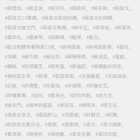
蔡壁如
蔡孟良
蔡宗珍
蔡政府
蔡易餘
蔡英文
蔡英文1.5集團
蔡英文政經財團
蔡英文的網軍
蔡英文論文門
蔡英文集團
蔣中正
蔣季容
蔣萬安
蕭奕弘
蕭美琴
薛朝輝
藍媒
藍白
藍白刪體育署預算11億
藐視國會
藐視國會罪
藝術
藻礁
蘇巧慧
蘇治芬
蘇珊薇格
蘇貞昌
蜜餞
蟾蜍
街頭霸王
衛家盟
衛福部
被攔截的訊息
被秘密主宰
裴偉
製造真相
言論審查
言論自由
記者
許傳聖
許嘉恬
許淑華
詐騙女王
詐騙集團
話術
詹為元
認知作戰
說方言
論文門
諸神的盛宴
謝宜容
謝銘洋
證交法
證券交易法
護國群山
貝靈貓
財劃法
財團
財政收支劃分法
貧窮
貧窮線
貪污
貪污腐敗
費鴻泰
賀德芬
賀錦麗
資本主義
資訊作戰