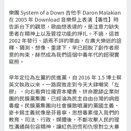
樂團 System of a Down 吉他手 Daron Malakian
在 2005 年 Download 音樂祭上表演【毒性】時
告訴台下的觀眾，歌曲想表達的，是注意力缺失
患者在精神上以及管控功能的掙扎。不過，這首
2002 年發行、語焉不詳的單曲，在廣大樂迷的詮
釋、猜測、想像、重建下，早已超脫了創作者原
意的拘束，赫然成為我們這個中毒年代的超現實
寫照。
早年定位為左翼的民進黨，自 2016 年 1.5 博士蔡
英文執政以來，一路腐敗走到今天大肆嘲笑「左
膠」、向右看齊拉攏資本權貴、拼命跪舔企業財
團的民鏡黨集團，已經淪為民主自由台灣的病癌
毒瘤。民鏡黨集團向社會擴散噴灑的黨國主義、
麥卡錫主義就像是芬普寧，思想毒素侵入我們的
教育、司法、行政、媒體後，不斷攻擊人民的理
性溝通與包容精神，讓紅色恐慌和仇恨對立大暴