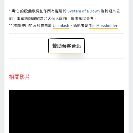
*
毒性
的歌曲歌詞創作所有權屬於
System of a Down
及其唱片公
司。本華語翻譯純為台客個人詮釋，僅供鄉民參考。
** 標題使用的照片來自於
Unsplash
，攝影者是
Tim Mossholder
。
贊助台客台北
相關影片