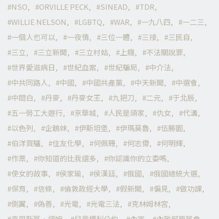
NSO
ORVILLE PECK
SINEAD
TDR
WILLIE NELSON
LGBTQ
WAR
一九八四
一二三
一個人也可以
一夜情
三位一體
三接
三民自
三立
三立新聞
三立村姑
上癮
不法關說罪
世界愛滋病日
世紀血案
世紀騙局
中介法
中共同路人
中國
中國共產黨
中天新聞
中選會
中間白
丹麥
丹麥女王
九把刀
二元
于北辰
五一勞工大遊行
京華城
人民是頭家
仇女
代溝
以色列
企鵝妹
伊斯坦堡
伊瑪莫魯
伍勝園
伯洋買驢
住友化學
何佩珊
何志偉
何明輝
作票
你知道的比我還多
你認識你的立委嗎
使女的故事
侯家瑜
侯漢廷
俄國
俄國總統大選
保育
信條
倫敦政經大學
假新聞
偏見
做功課
側翼
偽善
光電
光電三法
克林姆林宮
克里斯蒂·諾姆
兒童權利公約
內宣
內政部原民會