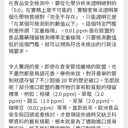
在食品安全檢測中，要從化學分析來證明絕對的
「0.0」在實務上是不可能的：實驗室無法證明某
個化學物質絕對「完全不存在」，只能證明它是
「在某個可檢測到的數值以下」。這個特定門檻
就是所謂「定量極限」。0.01 ppm 是在歐盟的
食品農藥殘留檢測標準定量極限，只要檢測數值
低於這個門檻，就可以視為符合未檢出的行政法
規要求。
令人驚訝的是，即使在食安管控嚴格的歐盟，也
不盡然都是鳥語花香。舉例來說，對芬普寧的管
制就還存留了不少超過 20 年的歷史破口。怎麼說
呢？部分進口歐盟的農作物仍享有較寬鬆的殘留
標準，例如：柑橘（2.0 ppm)、草莓（2.0
ppm)、甜瓜（1.0 ppm）、茶葉（2.0 ppm)、
咖啡豆（0.02 ppm）等等。直到近年，歐洲食品
安全局回頭追查檢討，才發現這些過時又缺乏科
學資料的舊有規範，根本就是為了通融進口貿易
而設計、經不起科學檢驗的「進口耐受值」。