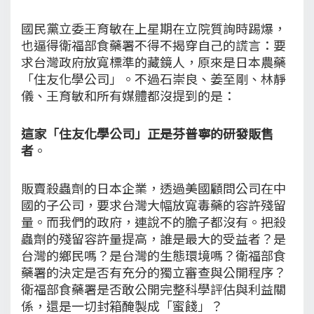
國民黨立委王育敏在上星期在立院質詢時踢爆，
也逼得衛福部食藥署不得不揭穿自己的謊言：要
求台灣政府放寬標準的藏鏡人，原來是日本農藥
「住友化學公司」。不過石崇良、姜至剛、林靜
儀、王育敏和所有媒體都沒提到的是：
這家「住友化學公司」正是芬普寧的研發販售
者
。
販賣殺蟲劑的日本企業，透過美國顧問公司在中
國的子公司，要求台灣大幅放寬毒藥的容許殘留
量。而我們的政府，連說不的膽子都沒有。把殺
蟲劑的殘留容許量提高，誰是最大的受益者？是
台灣的鄉民嗎？是台灣的生態環境嗎？衛福部食
藥署的決定是否有充分的獨立審查與公開程序？
衛福部食藥署是否敢公開完整科學評估與利益關
係，還是一切封箱醃製成「蜜餞」？