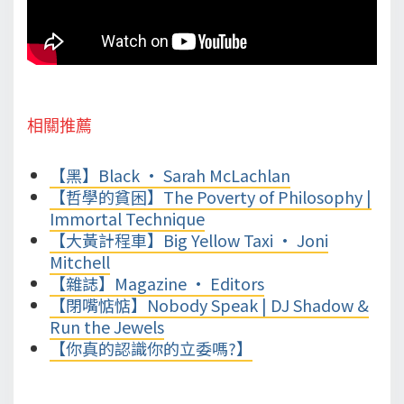
相關推薦
【黑】Black • Sarah McLachlan
【哲學的貧困】The Poverty of Philosophy |
Immortal Technique
【大黃計程車】Big Yellow Taxi • Joni
Mitchell
【雜誌】Magazine • Editors
【閉嘴惦惦】Nobody Speak | DJ Shadow &
Run the Jewels
【你真的認識你的立委嗎?】