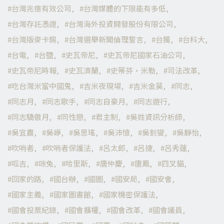
台灣兆億有效公司
台灣媒體的下限能有多低
台灣存託憑證
台灣海外投資開發股份有限公司
台灣版麥卡錫
台灣選舉新聞倫理誓言
台獨
台科大
台電
台鹽
史瓦帝尼
史瓦帝尼國家石油公司
史瓦帝尼時報
史瓦濟蘭
史蒂芬·米勒
司法改革
吃台灣米當中國鬼
吉米夜現場
吉米金莫
同志
同志月
同志歌手
同志自豪月
同志遊行
同志驕傲月
同性戀
君主制
吳姓資訊分析師
吳宜農
吳崢
吳思瑤
吳沛憶
吳釗燮
吳靜怡
吹哨者
吹哨者保護法
呂太郎
呂捷
呂秀蓮
呱吉
咪兔
哈里斯
唐仲慶
唐鳳
四叉貓
回家的路
國台辦
國圖
國安局
國安會
國家主義
國家圖書館
國家機密保護法
國會投票紀錄
國會擴權
國會改革
國會議員