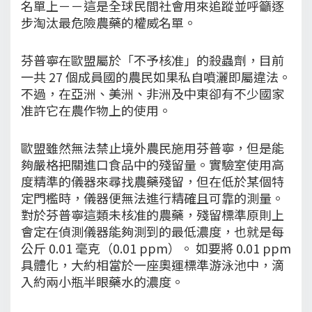
名單上－－這是全球民間社會用來追蹤並呼籲逐
步淘汰最危險農藥的權威名單。
芬普寧在歐盟屬於「不予核准」的殺蟲劑，目前
一共 27 個成員國的農民如果私自噴灑即屬違法。
不過，在亞洲、美洲、非洲及中東卻有不少國家
准許它在農作物上的使用。
歐盟雖然無法禁止境外農民施用芬普寧，但是能
夠嚴格把關進口食品中的殘留量。實驗室使用高
度精準的儀器來尋找農藥殘留，但在低於某個特
定門檻時，儀器便無法進行精確且可靠的測量。
對於芬普寧這類未核准的農藥，殘留標準原則上
會定在偵測儀器能夠測到的最低濃度，也就是每
公斤 0.01 毫克（0.01 ppm）。 如要將 0.01 ppm
具體化，大約相當於一座奧運標準游泳池中，滴
入約兩小瓶半眼藥水的濃度。