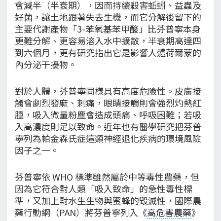
會減半（半衰期），因而持續殺害蚯蚓、益蟲及
好菌，讓土地跟著失去生機，而它分解後留下的
主要代謝產物「3-苯氧基苯甲酸」比芬普寧本身
更難分解、更容易溶入水中擴散，半衰期高達四
到六個月，更有研究指出它是影響人體荷爾蒙的
內分泌干擾物。
對於人體，芬普寧同樣具有高度危險性。皮膚接
觸會劇烈發麻、刺痛，眼睛接觸則會強烈灼熱紅
腫，吸入微量粉塵會造成頭痛、呼吸困難；若吸
入高濃度則足以致命。近年也有醫學研究把芬普
寧列為帕金森氏症這類神經退化疾病的環境風險
因子之一。
芬普寧依 WHO 標準雖然屬於中等毒性農藥，但
因為它符合對人類「吸入致命」的急性毒性標
準，又加上對水生生物與蜜蜂的毀滅性，國際農
藥行動網（PAN）將芬普寧列入《
高危害農藥
》