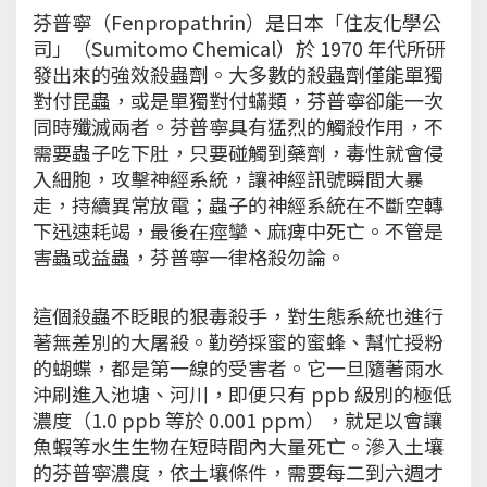
芬普寧（Fenpropathrin）是日本「住友化學公
司」（Sumitomo Chemical）於 1970 年代所研
發出來的強效殺蟲劑。大多數的殺蟲劑僅能單獨
對付昆蟲，或是單獨對付蟎類，芬普寧卻能一次
同時殲滅兩者。芬普寧具有猛烈的觸殺作用，不
需要蟲子吃下肚，只要碰觸到藥劑，毒性就會侵
入細胞，攻擊神經系統，讓神經訊號瞬間大暴
走，持續異常放電；蟲子的神經系統在不斷空轉
下迅速耗竭，最後在痙攣、麻痺中死亡。不管是
害蟲或益蟲，芬普寧一律格殺勿論。
這個殺蟲不眨眼的狠毒殺手，對生態系統也進行
著無差別的大屠殺。勤勞採蜜的蜜蜂、幫忙授粉
的蝴蝶，都是第一線的受害者。它一旦隨著雨水
沖刷進入池塘、河川，即便只有 ppb 級別的極低
濃度（1.0 ppb 等於 0.001 ppm），就足以會讓
魚蝦等水生生物在短時間內大量死亡。滲入土壤
的芬普寧濃度，依土壤條件，需要每二到六週才