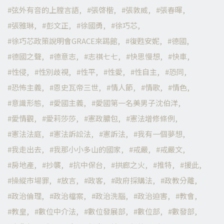
弦外有音的上膛言語
張啓楷
張敦威
張春暉
張雅琳
彭文正
徐國勇
徐巧芯
徐巧芯政策說明會GRACE來踢館
復甦安妮
德國
德國之聲
德意志
志祺七七
快思慢想
快車
性侵
性別歧視
性平
性愛
性自主
恐同
恐怖主義
恩史瓦帝三世
情人節
情歌
情色
意識形態
愛國主義
愛國第一名美男子沈伯洋
愛情觀
愛莉莎莎
憲政膿包
憲法增修條例
憲法法庭
憲法訴訟法
憲訴法
我有一個夢想
我走出去
我那小小多山的國家
戒嚴
戒嚴文
房地產
抄襲
抗中保台
拱廊之火
推特
援此
操縱市場罪
放言
政客
政府採購法
政教分離
政治倫理
政治檔案
政治洗腦
政治迫害
教會
教皇
數位中介法
數位發展部
數位部
數發部