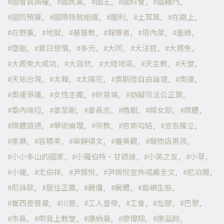
國會質詢權
國民黨
國王
國科會
國籍門
國防預算
國際特赦組織
圖利
土耳其
在路上
在野黨
地獄
基督教
報導者
塔內萊
墨綠
墮胎
夏日戀情
多元
大同
大法官
大罷免
大罷免大成功
大自然
大陸地區
天主教
天堂
天祐台灣
太報
太陽花
奧斯陸自由論壇
奧運
奧運爭議
女性主義
好萊塢
妨礙司法公正罪
委內瑞拉
姜至剛
姜長志
婚姻
婦女部
媒體
媒體道德
學術倫理
宗教
官商勾結
宣告獨立
家暴
容積率
寧靜禱文
審美觀
寵物店男孩
小小多山的國家
小羅伯特·甘迺迪
小英之友
小草
小龍
尤伯祥
尹錫悅
尹錫悅宣佈戒嚴全文
尼泊爾
尼詠歐
居住正義
屍僵
屍體
島嶼生態
崔西查普曼
川普
工人皇帝
工會
左膠
巴黎
市長
帶我上教堂
康納曼
廖偉翔
廖品鈞