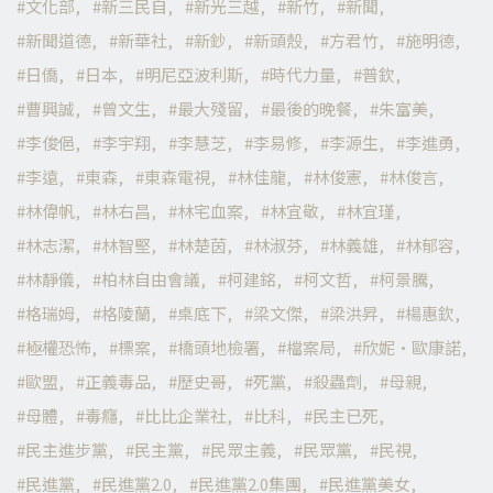
文化部
新三民自
新光三越
新竹
新聞
新聞道德
新華社
新鈔
新頭殼
方君竹
施明德
日僑
日本
明尼亞波利斯
時代力量
普欽
曹興誠
曾文生
最大殘留
最後的晚餐
朱富美
李俊俋
李宇翔
李慧芝
李易修
李源生
李進勇
李遠
東森
東森電視
林佳龍
林俊憲
林俊言
林偉帆
林右昌
林宅血案
林宜敬
林宜瑾
林志潔
林智堅
林楚茵
林淑芬
林義雄
林郁容
林靜儀
柏林自由會議
柯建銘
柯文哲
柯景騰
格瑞姆
格陵蘭
桌底下
梁文傑
梁洪昇
楊惠欽
極權恐怖
標案
橋頭地檢署
檔案局
欣妮·歐康諾
歐盟
正義毒品
歷史哥
死黨
殺蟲劑
母親
母體
毒癮
比比企業社
比科
民主已死
民主進步黨
民主黨
民眾主義
民眾黨
民視
民進黨
民進黨2.0
民進黨2.0集團
民進黨美女