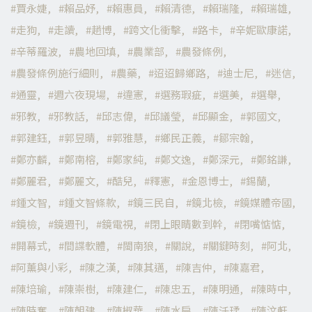
賈永婕
賴品妤
賴惠員
賴清德
賴瑞隆
賴瑞雄
走狗
走讀
趙博
跨文化衝擊
路卡
辛妮歐康諾
辛蒂羅波
農地回填
農業部
農發條例
農發條例施行細則
農藥
迢迢歸鄉路
迪士尼
迷信
通靈
週六夜現場
違憲
選務瑕疵
選美
選舉
邪教
邪教話
邱志偉
邱議瑩
邱顯金
郭國文
郭建鈺
郭昱晴
郭雅慧
鄉民正義
鄒宗翰
鄭亦麟
鄭南榕
鄭家純
鄭文逸
鄭深元
鄭銘謙
鄭麗君
鄭麗文
酷兒
釋憲
金恩博士
錫蘭
鍾文智
鍾文智條款
鏡三民自
鏡北檢
鏡媒體帝國
鏡檢
鏡週刊
鏡電視
閉上眼睛數到幹
閉嘴惦惦
開幕式
間諜軟體
閩南狼
關說
關鍵時刻
阿北
阿薰與小彩
陳之漢
陳其邁
陳吉仲
陳嘉君
陳培瑜
陳崇樹
陳建仁
陳忠五
陳明通
陳時中
陳時奮
陳朝建
陳椒華
陳水扁
陳汘瑈
陳汶軒