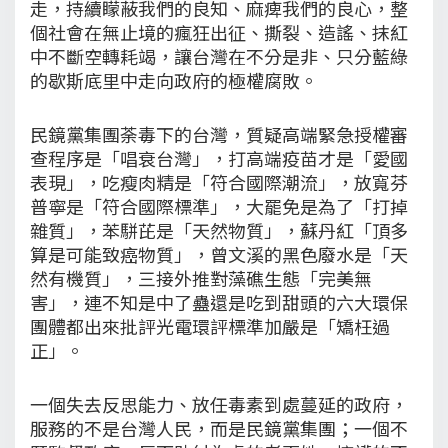
走，持續矇蔽我們的良知、麻痺我們的良心，整
個社會在無止境的瘋狂出征、撕裂、造謠、抹紅
中不斷空轉耗竭，讓台灣在不分是非、只分藍綠
的歇斯底里中走向政府的極權腐敗。
民鏡黨集團荼毒下的台灣，質疑高端緊急授權審
查程序是「唱衰台灣」，打高端疫苗才是「愛國
表現」，吃瘦肉精是「符合國際潮流」，放寬芬
普寧是「符合國際標準」，大罷免是為了「打掉
雜質」，苯駢芘是「天然物質」，蘇丹紅「頂多
算是可能致癌物質」，曾文溪的黑色廢水是「天
然有機質」，三接外推對藻礁生態「完美無
害」，連不知是中了蠱還是吃到甜頭的六大環保
團體都出來批評光電環評標準加嚴是「矯枉過
正」。
一個失去反思能力、放任毒素到處蔓延的政府，
服務的不是台灣人民，而是民鏡黨集團；一個不