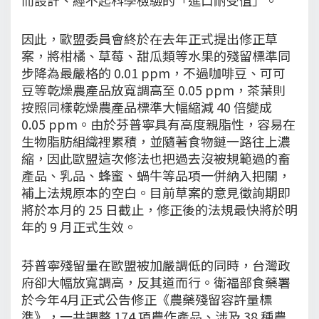
因此，歐盟委員會終於在去年正式提出修正草
案，將柑橘、草莓、甜瓜類等水果的殘留標準同
步降為最嚴格的 0.01 ppm，不過咖啡豆、可可
豆等乾燥農產品放寬調高至 0.05 ppm，茶葉則
按照同樣乾燥農產品標準大幅縮減 40 倍變成
0.05 ppm。由於芬普寧具有高度親脂性，容易在
生物脂肪組織裡累積，並隨著食物鏈一路往上濃
縮，因此歐盟這次修法也把過去沒被規範過的畜
產品、乳品、蜂蜜、蝸牛等品項一併納入把關，
補上法規原本的空白。目前草案的意見徵詢期即
將於本月的 25 日截止，修正後的法規最快將於明
年的 9 月正式生效。
芬普寧殘留量在歐盟被加嚴調低的同時，台灣政
府卻大幅放寬調高，反其道而行。衛福部食藥署
於今年4月正式公告修正《農藥殘留容許量標
準》，一共調整 174 項農作產品、涉及 38 種農