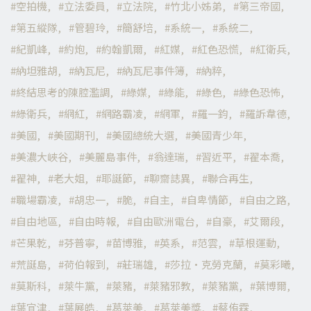
空拍機
立法委員
立法院
竹北小姊弟
第三帝國
第五縱隊
管碧玲
簡舒培
系統一
系統二
紀凱峰
約炮
約翰凱爾
紅媒
紅色恐慌
紅衛兵
納坦雅胡
納瓦尼
納瓦尼事件簿
納粹
終結思考的陳腔濫調
綠媒
綠能
綠色
綠色恐怖
綠衛兵
網紅
網路霸凌
網軍
羅一鈞
羅訴韋德
美國
美國期刊
美國總統大選
美國青少年
美濃大峽谷
美麗島事件
翁達瑞
習近平
翟本喬
翟神
老大姐
耶誕節
聊齋誌異
聯合再生
職場霸凌
胡忠一
脆
自主
自卑情節
自由之路
自由地區
自由時報
自由歐洲電台
自豪
艾爾段
芒果乾
芬普寧
苗博雅
英系
范雲
草根運動
荒誕島
荷伯報到
莊瑞雄
莎拉·克勞克蘭
莫彩曦
莫斯科
萊牛黨
萊豬
萊豬邪教
萊豬黨
葉博爾
葉宜津
葉展皓
葛萊美
葛萊美獎
蔡侑霖