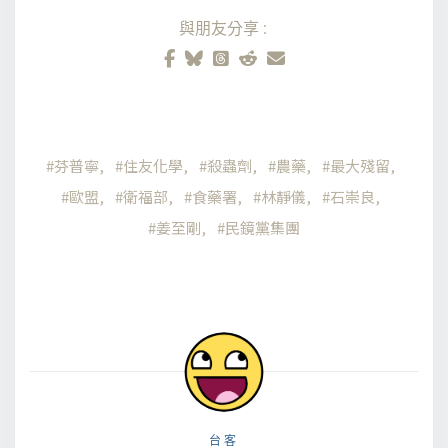
與朋友分享:
芬普寧
住友化學
殺蟲劑
農藥
最大殘留
歐盟
衛福部
食藥署
林靜儀
石崇良
姜至剛
民鏡黨集團
台客