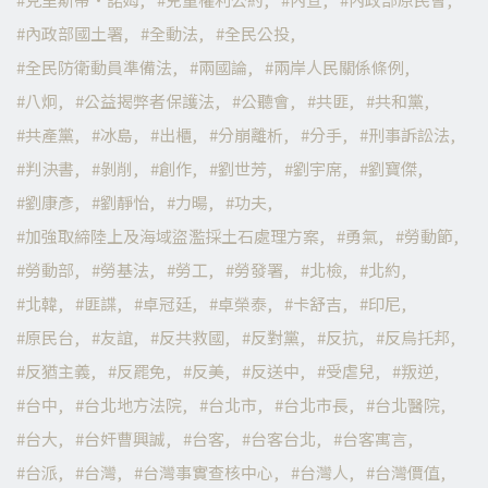
內政部國土署
全動法
全民公投
全民防衛動員準備法
兩國論
兩岸人民關係條例
八炯
公益揭弊者保護法
公聽會
共匪
共和黨
共產黨
冰島
出櫃
分崩離析
分手
刑事訴訟法
判決書
剝削
創作
劉世芳
劉宇席
劉寶傑
劉康彥
劉靜怡
力暘
功夫
加強取締陸上及海域盜濫採土石處理方案
勇氣
勞動節
勞動部
勞基法
勞工
勞發署
北檢
北約
北韓
匪諜
卓冠廷
卓榮泰
卡舒吉
印尼
原民台
友誼
反共救國
反對黨
反抗
反烏托邦
反猶主義
反罷免
反美
反送中
受虐兒
叛逆
台中
台北地方法院
台北市
台北市長
台北醫院
台大
台奸曹興誠
台客
台客台北
台客寓言
台派
台灣
台灣事實查核中心
台灣人
台灣價值